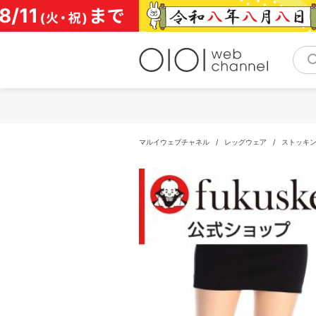
コ
ン
テ
ン
ツ
へ
ス
キ
ッ
プ
マルイウェブチャネル
/
レッグウェア
/
ストッキ