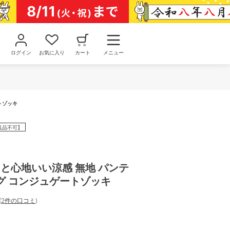
ログイン
お気に入り
カート
メニュー
トゾッキ
返品不可】
ッと心地いい涼感 無地 パンテ
グ コンジュゲートゾッキ
(
2件の口コミ
)