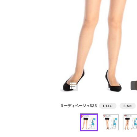
ヌーディベージュ535
L-LL
○
S-M
×