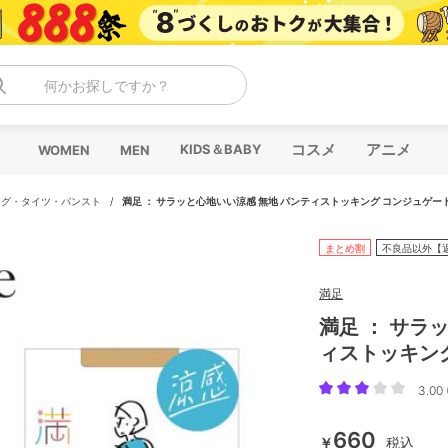
何かお探しですか？
コスメ
アニメ
KIDS＆BABY
WOMEN
MEN
ング・タイツ・パンスト
/
満足 ： サラッと心地いい涼感 無地 パンティストッキング コンジュゲー
まとめ割
不良品以外【
満足
満足 ： サラ
ィストッキン
3.00 
660
￥
税込