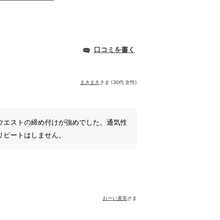
口コミを書く
まきまき
さま (30代 女性)
ウエストの締め付けが強めでした。通気性
リピートはしません。
おーい麦茶
さま