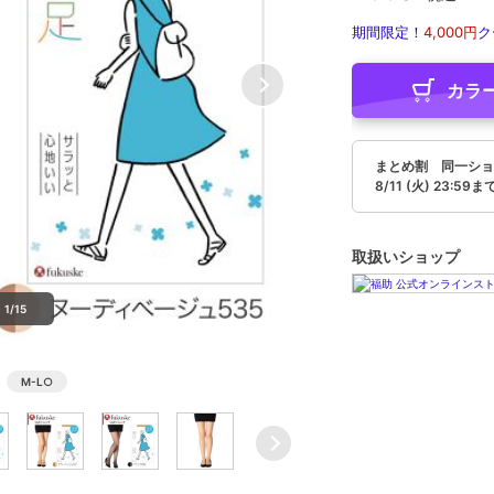
期間限定！
4,000円
ク
カラ
まとめ割 同一ショ
8/11 (火) 23:59ま
取扱いショップ
1/15
M-L
○