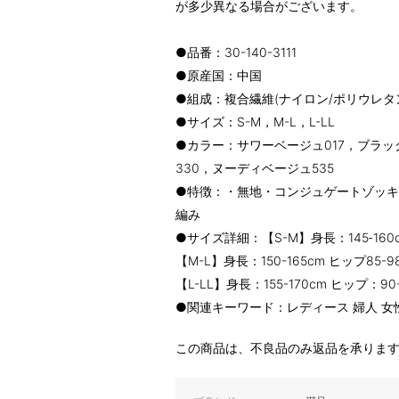
が多少異なる場合がございます。
●品番：30-140-3111
●原産国：中国
●組成：複合繊維(ナイロン/ポリウレタ
●サイズ：S-M，M-L，L-LL
●カラー：サワーベージュ017，ブラッ
330，ヌーディベージュ535
●特徴：・無地・コンジュゲートゾッキ
編み
●サイズ詳細：【S-M】身長：145‐160c
【M-L】身長：150-165cm ヒップ85-9
【L-LL】身長：155-170cm ヒップ：90-
●関連キーワード：レディース 婦人 女性 f
この商品は、不良品のみ返品を承りま