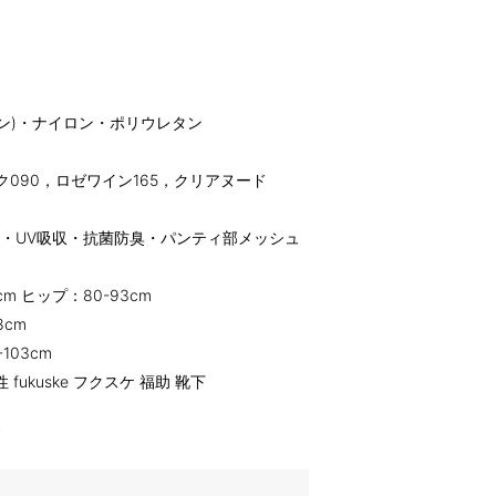
ン)・ナイロン・ポリウレタン
ク090，ロゼワイン165，クリアヌード
・UV吸収・抗菌防臭・パンティ部メッシュ
m ヒップ：80-93cm
8cm
103cm
ukuske フクスケ 福助 靴下
す