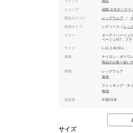
ブランド
満足
ショップ
福助 公式オンライ
商品カテゴリ
レッグウェア
／
性別タイプ
レディース
(
レッ
カラー
ヌーディベージュ53
ベージュ017、ブラ
サイズ
L-LL,S-M,M-L
素材
ナイロン・ポリウ
商品のお取り扱い
特徴
レッグウェア
無地
ストッキング・タ
無地
原産国
中国/日本
サイズ