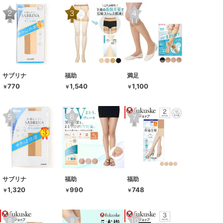
サブリナ
福助
満足
770
1,540
1,100
￥
￥
￥
サブリナ
福助
福助
1,320
990
748
￥
￥
￥