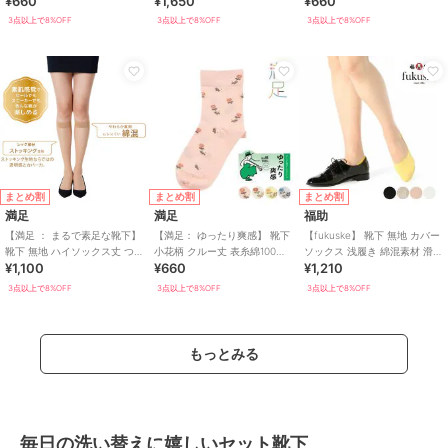
¥660
¥1,650
¥660
き
3点以上で8%OFF
3点以上で8%OFF
3点以上で8%OFF
まとめ割
まとめ割
まとめ割
満足
満足
福助
【満足 ： まるで素足な靴下】
【満足： ゆったり爽感】 靴下
【fukuske】 靴下 無地 カバー
靴下 無地 ハイソックス丈 つま
小花柄 クルー丈 表糸綿100％
ソックス 浅履き 綿混素材 滑り
¥1,100
¥660
¥1,210
先かかと綿混(340-4331)
天然素材
止め付き
3点以上で8%OFF
3点以上で8%OFF
3点以上で8%OFF
もっとみる
毎日の洗い替えに嬉しいセット靴下