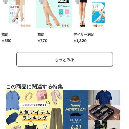
福助
福助
デイリー満足
550
770
1,320
￥
￥
￥
もっとみる
この商品に関連する特集