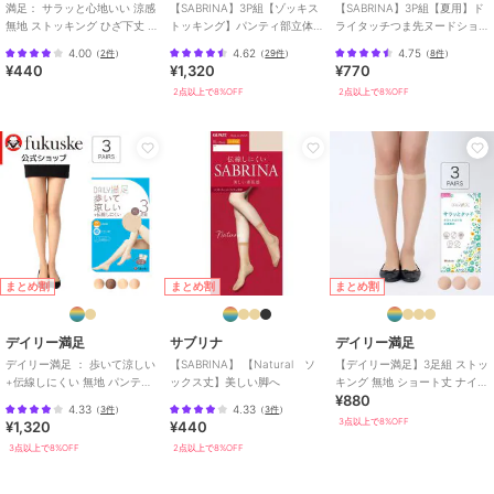
満足： サラッと心地いい 涼感
【SABRINA】3P組【ゾッキス
【SABRINA】3P組【夏用】ド
無地 ストッキング ひざ下丈 コ
トッキング】パンティ部立体
ライタッチつま先ヌードショ
ンジュゲート(340-3101)
設計／マチ付き／つま先補強
ートストッキング
4.00
4.62
4.75
（
2件
）
（
29件
）
（
8件
）
¥440
¥1,320
¥770
2点以上で8%OFF
2点以上で8%OFF
まとめ割
まとめ割
まとめ割
デイリー満足
サブリナ
デイリー満足
デイリー満足 ： 歩いて涼しい
【SABRINA】 【Natural ソ
【デイリー満足】3足組 ストッ
+伝線しにくい 無地 パンティ
ックス丈】美しい脚へ
キング 無地 ショート丈 ナイロ
¥880
ストッキング 3足組
ンゾッキ 抗菌防臭 つま先シア
4.33
4.33
（
3件
）
（
3件
）
ー補強
3点以上で8%OFF
¥1,320
¥440
3点以上で8%OFF
2点以上で8%OFF