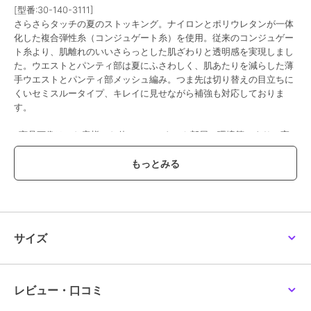
[型番:30-140-3111]
さらさらタッチの夏のストッキング。ナイロンとポリウレタンが一体
化した複合弾性糸（コンジュゲート糸）を使用。従来のコンジュゲー
ト糸より、肌離れのいいさらっとした肌ざわりと透明感を実現しまし
た。ウエストとパンティ部は夏にふさわしく、肌あたりを減らした薄
手ウエストとパンティ部メッシュ編み。つま先は切り替えの目立ちに
くいセミスルータイプ、キレイに見せながら補強も対応しておりま
す。
※商品画像は、お客様のお使いのモニターや部屋の環境等により、実
際の商品と色味が多少異なる場合がございます。
●品番：30-140-3111
●原産国：中国
●組成：複合繊維(ナイロン/ポリウレタン)・ナイロン・ポリウレタン
●サイズ：S-M，M-L，L-LL
●カラー：サワーベージュ017，ブラック090，ロゼワイン165，クリ
サイズ
アヌード330，ヌーディベージュ535
●特徴：・無地・コンジュゲートゾッキ・UV吸収・抗菌防臭・パンテ
ィ部メッシュ編み
●サイズ詳細：【S-M】身長：145‐160cm ヒップ：80-93cm
レビュー・口コミ
【M-L】身長：150-165cm ヒップ85-98cm