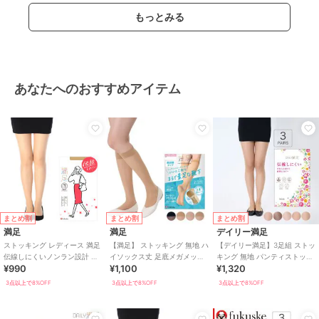
もっとみる
あなたへのおすすめアイテム
まとめ割
まとめ割
まとめ割
満足
満足
デイリー満足
ストッキング レディース 満足
【満足】 ストッキング 無地 ハ
【デイリー満足】3足組 ストッ
伝線しにくいノンラン設計 無
イソックス丈 足底メガメッシ
キング 無地 パンティストッキ
¥990
¥1,100
¥1,320
地 JJML
ュ編み つま先かかと綿混
ング ゾッキ ノンラン設計 マチ
付き
3点以上で8%OFF
3点以上で8%OFF
3点以上で8%OFF