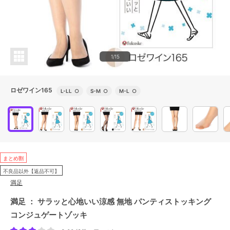
1/15
ロゼワイン165
L-LL
○
S-M
○
M-L
○
まとめ割
不良品以外【返品不可】
満足
満足 ： サラッと心地いい涼感 無地 パンティストッキング
コンジュゲートゾッキ