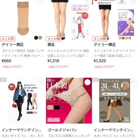
まとめ割
まとめ割
まとめ割
デイリー満足
満足
デイリー満足
【デイリー満足】3足組 パンテ
ストッキング レディース 満足
ストッキング レディース デイ
ィストッキング 無地 クルー丈
伝線しにくいノンラン設計 無
リー満足 3足組 伝線しにくい
¥660
¥1,210
¥1,320
つま先補強 抗菌防臭加工 幅広
地 5L-6L
ノンラン設計 着圧 無地
口ゴム
3点以上で8%OFF
3点以上で8%OFF
3点以上で8%OFF
PR
PR
PR
インナーマウンテイン９９
ゴールドジャパン
インナーマウンテイン９９
大きいサイズ ３Ｌ－８Ｌ ８０
【3L-8L】日本製ストッキング
大きいサイズ ストッキング３