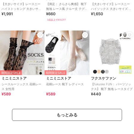
【大きいサイズ】レースニー
【満足： さらさら爽感】 靴下
【大きいサイズ】レースニー
ハイストッキング 大きいサイ
無地 レース風 クルー丈 テグス
ハイソックス 大きいサイズ レ
¥1,991
¥660
¥1,650
ズ レディース 靴下 レッグウェ
メッシュ素材
ディース 靴下 ニーハイ ソック
ア 伸縮素材
ス レース
3点以上で8%OFF
期間限定SALE
期間限定SALE
ミニミニストア
ミニミニストア
フクスケファン
シースルーソックス 花柄レー
花柄レース 靴下 レディース
【fukuske FUN： パーツソッ
ス 女性用
クス】 靴下 無地 レースタイプ
¥589
¥589
¥440
もっとみる