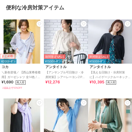
便利な冷房対策アイテム
まとめ割
期間限定SALE
期間限定SALE
¥200ｸｰﾎﾟﾝ
¥1500ｸｰﾎﾟﾝ
¥1500ｸｰﾎﾟﾝ
コカ
アンタイトル
アンタイトル
＼新色登場／ 【西山茉希様着
【アンサンブル可日除け・冷
【洗える日除け・冷房対策
用】ガーゼシャツ 全14色 / 冷
房対策】シアーレーヨンZIPカ
に】ハイゲージクルーネック
¥1,690
¥12,276
¥10,395
房対策
ーディガン
カーディガン
再入荷
再入荷
2点以上で10%OFF