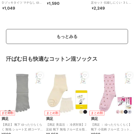
Ｄゾッキタイツ マチなし ゆっ
足セット 伝線しにくい ３Ｌ－
1,590
¥
たり のびのび ブラック ベージ
４Ｌ 両面マチ付き ゆったり ず
1,049
2,249
¥
¥
ュ
り落ちない
もっとみる
汗ばむ日も快適なコットン混ソックス
まとめ割
まとめ割
まとめ割
満足
満足
満足
【満足】 靴下 ゆったりらくら
【満足 美温活 ： 冷房対策】2
【満足 ： ゆったりらくらく】
く 無地 ショート丈 綿コーマ＋
足組 靴下 無地 クルー丈＆指先
靴下 小花柄 クルー丈 コットン
BR(3345-07N)
5本指 綿素材 シルク混 重ね履
メランジ 締め付けにくい