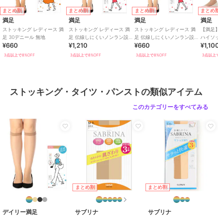
商品のお取り扱い方法
まとめ割
まとめ割
まとめ割
まとめ
特徴
レッグウェア
満足
満足
満足
満足
無地
ストッキング レディース 満
ストッキング レディース 満
ストッキング レディース 満
【満足
足 30デニール 無地
足 伝線しにくいノンラン設計
足 伝線しにくいノンラン設計
ハイソ
¥660
¥1,210
¥660
¥1,10
無地 3L4L
無地
シュ編
ストッキング・タイツ・パンスト
3点以上で8%OFF
3点以上で8%OFF
3点以上で8%OFF
3点以上で
無地
原産国
中国/日本
ストッキング・タイツ・パンストの類似アイテム
このカテゴリーをすべてみる
まとめ割
まとめ割
デイリー満足
サブリナ
サブリナ