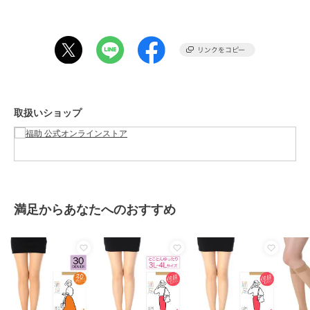
【L-LL】身長：155-170cm ヒップ：90-103cm
●関連キーワード：レディース 婦人 女性 fukuske フクスケ 福助 靴
下
この商品は、不良品のみ返品を承ります
ブランド
満足
取扱いショップ
ショップ
福助 公式オンラインストア
商品カテゴリ
レッグウェア
／
ストッキング・
タイツ・パンスト
性別タイプ
レディース
レッグウェア
／
ストッキング・
タイツ・パンスト
満足からあなたへのおすすめ
カラー
ロゼワイン165、クリアヌード33
0、サワーベージュ017、ブラック
090、ヌーディベージュ535
サイズ
L-LL,S-M,M-L
素材
ナイロン・ポリウレタン