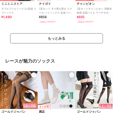
ミニミニストア
ナイガイ
チャンピオン
ダブルフリルソックス6足組 リ
2足セット ずり落ち防止 スク
3足セットチャンピオン 消臭糸
ブソックス
ール ハイソックス 足首パール
使用 足底パイル アーチサポー
¥1,490
¥858
¥935
編み かかと大きめ ナイガイ
ト スニーカー丈ソックス
2点以上で8%OFF
2点以上で8%OFF
もっとみる
レースが魅力のソックス
まとめ割
ゴールドジャパン
満足
ゴールドジャパン