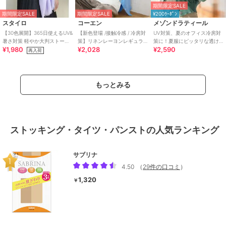
期間限定SALE
期間限定SALE
期間限定SALE
¥200ｸｰﾎﾟﾝ
スタイロ
コーエン
メゾンドラティール
【30色展開】365日使えるUV&
【新色登場 /接触冷感 / 冷房対
UV対策、夏のオフィス冷房対
暑さ対策 軽やか大判ストール
策】リネンレーヨンレギュラ
策に！夏服にピッタリな透け
¥1,980
¥2,028
¥2,590
薄手 無地 冷房対策 春夏秋冬
ーカラーシャツ（インフルエ
感Vネック上品シアーUVカッ
再入荷
ンサー紹介アイ
トカーデ
もっとみる
ストッキング・タイツ・パンストの人気ランキング
サブリナ
4.50
（
29件の口コミ
）
1,320
￥