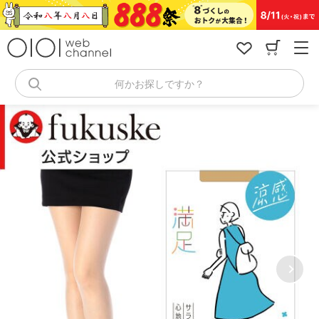
コ
ン
テ
ン
ツ
へ
何かお探しですか？
ス
キ
ッ
プ