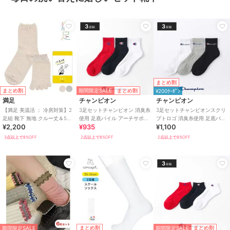
まとめ割
期間限定SALE
まとめ割
まとめ割
¥200ｸｰﾎﾟﾝ
満足
チャンピオン
チャンピオン
【満足 美温活 ： 冷房対策】2
3足セットチャンピオン 消臭糸
3足セットチャンピオンスクリ
足組 靴下 無地 クルー丈＆5本
使用 足底パイル アーチサポー
プトロゴ 消臭糸使用 足底パイ
¥2,200
¥935
¥1,100
指 シルク混 重ね履きセット
ト ショート丈ソックス
ル アーチサポート ショート丈
ソックス
3点以上で8%OFF
2点以上で8%OFF
2点以上で8%OFF
期間限定SALE
まとめ割
まとめ割
期間限定SALE