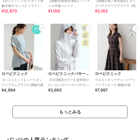
【セットアップ可UVカット接
【接触冷感/吸水速乾】ワンマ
【接触冷感／吸水速乾】タッ
触冷感UVカット】リラクシー
イル半袖パジャマ ＿
クパフスリーブブラウス《防
¥12,870
¥1,100
¥3,183
キーVネックブラウス
シワ／洗濯機OK／XS～3L／
8col》
ロペピクニック
ロペピクニックパサージュ
ロペピクニック
【ベストヒット】ハートネッ
【WEB限定カラー】絶対焼け
ウエストタックチェックアソ
クペプラムブラウス/接触冷感
たくないUVパーカー/UVカッ
ートワンピース/接触冷感・防
¥4,994
¥3,993
¥7,997
ト・接触冷感
シワ・リンクコーデ
もっとみる
パンツの人気ランキング