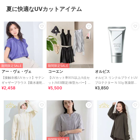
夏に快適なUVカットアイテム
期間限定SALE
期間限定SALE
アー・ヴェ・ヴェ
コーエン
オルビス
【接触冷感/UVカット】サテン
【UVカット率90%以上/4点セ
オルビス リンクルブライトUV
ギャザーブラウス【吸水速乾/
ット/WEB限定/体型カバー】シ
プロテクター N 50g 医薬部外
¥2,458
¥5,500
¥3,850
イージーケア】
ュシュ付きアソートスイムウ
品（顔用日焼け止め）
エア（イン
期間限定SALE