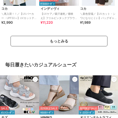
¥1888ｸｰﾎﾟﾝ
コカ
インディヴィ
コカ
＼再入荷！！／【UVパーカ
【UVケア／吸汗速乾／着映
＼新色登場／【UVカット・シ
ー・UPF50＋】UVカットティ
え】フリルピンタックブラウ
ワになりにくい】バッグギャ
¥2,990
¥11,220
¥1,989
アードパーカー 全4色
ス
ザーUVパーカー 全4色
もっとみる
毎日履きたいカジュアルシューズ
SALE
期間限定SALE
期間限定SALE
¥500ｸｰﾎﾟﾝ
¥888ｸｰﾎﾟﾝ
¥1000ｸｰﾎﾟﾝ
モズ
HIMIKO
オリエンタルトラフィック