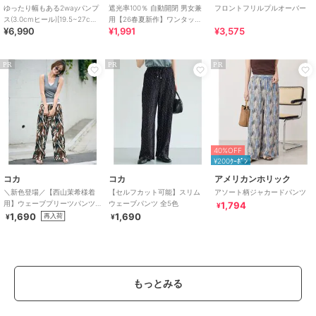
ゆったり幅もある2wayパンプ
遮光率100％ 自動開閉 男女兼
フロントフリルプルオーバー
ス(3.0cmヒール)[19.5~27cm]
用【26春夏新作】ワンタッチ
¥6,990
¥1,991
¥3,575
ラクチンきれいシューズ
晴雨兼用 折りたたみ傘 /G-
0601
PR
PR
PR
40%OFF
¥200ｸｰﾎﾟﾝ
コカ
コカ
アメリカンホリック
＼新色登場／【西山茉希様着
【セルフカット可能】スリム
アソート柄ジャカードパンツ
用】ウェーブプリーツパンツ
ウェーブパンツ 全5色
1,794
¥
全12色 / セルフカット可能
1,690
1,690
再入荷
¥
¥
もっとみる