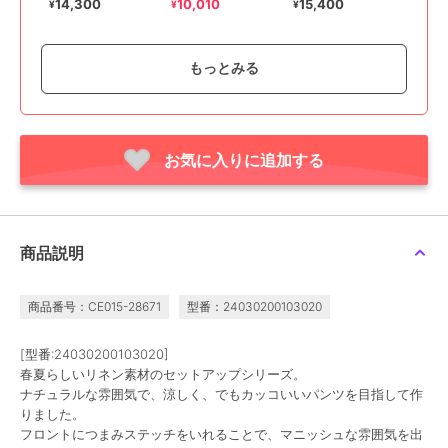
注 HANA CURVE
14,300
10,010
15,400
¥
¥
¥
TAPERD
もっとみる
お気に入りに追加する
30%OFF
30%OFF
スピック＆スパン
スピック＆スパン
スピック＆スパン
カーブチノ
ストレッチサイドスリッ
《新色有り / 追加》ワッ
トパンツ
シャーサテンイージーパ
14,300
¥
ンツ
10,780
10,010
¥
¥
商品説明
商品番号：CE015-28671
型番：24030200103020
[型番:24030200103020]
春夏らしいリネン素材のセットアップシリーズ。
ナチュラルな雰囲気で、涼しく、でもカッコいいパンツを目指して作
りました。
スピック＆スパン
スピック＆スパン
スピック＆スパン
フロントにつまみステッチをいれることで、マニッシュな雰囲気を出
《予約 / 別注》LEVI’S(R)
《WEB限定 / 追加3》ド
《WEB限定 / 追加2予