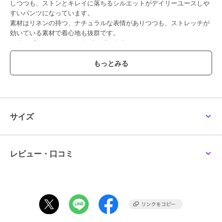
しつつも、ストンとキレイに落ちるシルエットがデイリーユースしや
for Spick & Span
ライストレッチイージー
約》フロッキードットイ
LOOSE BOOT
パンツ
ージーパンツ
すいパンツになっています。
16,500
14,300
11,000
予約
¥
¥
¥
素材はリネンの持つ、ナチュラルな表情がありつつも、ストレッチが
効いている素材で着心地も抜群です。
シリーズでジレとスカートがございます。
ジレとのセットアップもおすすめです。
▼シリーズが他にもございます。
24060200106020 Vis/Li スカート
30%OFF
30%OFF
24010200102020 Vis/Liジレ（5月上旬発売予定）
＊＊＊＊＊＊＊＊＊＊＊＊＊＊＊＊＊＊＊＊＊＊
スピック＆スパン
スピック＆スパン
スピック＆スパン
透け感：ナチュラルのみややあり
《別注 / 追加》
《手洗い可》ハイブリッ
《追加》ダブルクロスツ
サイズ
SOMETHING / サムシン
ドリネンイージーパンツ
ータックパンツ
裏地：なし
グ NEW LISA WIDE*
14,300
10,010
10,010
¥
¥
¥
伸縮性：あり
光沢感：なし
生地の厚さ：薄手
レビュー・口コミ
＊＊＊＊＊＊＊＊＊＊＊＊＊＊＊＊＊＊＊＊＊＊
【スタッフ着用コメント】
《スタッフM》
20代後半/身長:154cm/普通/普段サイズ:M/着用サイズ:36
サイズ感：フィットしすぎず、程よいゆとりのある股上深めのストレ
30%OFF
30%OFF
ートシルエット。
スピック＆スパン
スピック＆スパン
スピック＆スパン
センタープレスが入っているので縦ラインが強調されます。