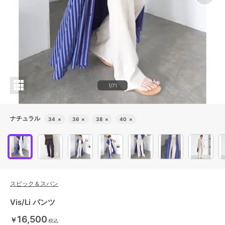
1/71
ナチュラル
34
×
36
×
38
×
40
×
スピック＆スパン
Vis/Li パンツ
16,500
￥
税込