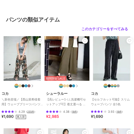
品と画像のカラーが異なる場合もございます。
スピック＆スパン
スピック＆スパン
スピック＆スパン
※商品の色味は、商品アップ画像をご参照ください。
ライトコットンバレルレ
CO/PA タイプライター
《別注》SOMETHING
ッグパンツ
ギャザーパンツ
for SS ELSA STRAIGHT
パンツの類似アイテム
ナチュラル着用スタッフ:158cm 着用サイズ:36
16,500
13,090
16,500
¥
¥
¥
ネイビーベース着用スタッフ:153cm 着用サイズ:34
このカテゴリーをすべてみる
ナチュラル詳細着用スタッフ:162cm 着用サイズ:36
ネイビーベース詳細着用スタッフ:162cm 着用サイズ:38
ブランド
スピック＆スパン
30%OFF
ショップ
スピック＆スパン
スピック＆スパン
スピック＆スパン
スピック＆スパン
期間限定SALE
カットワークエンブロイ
ラチネバックイージース
《WEB限定 / 追加》ドラ
商品カテゴリ
すべてのパンツ
／
パンツ
ダリーパンツ
トレートパンツ
イクロスコンビネゾン
12,320
16,500
17,600
¥
¥
¥
性別タイプ
レディース
コカ
シューラルー
コカ
すべてのパンツ
／
パンツ
＼新色登場／【西山茉希様着
【高レビューS-LL洗濯機可セ
【セルフカット可能】スリム
用】ウェーブプリーツパンツ
ットアップ可】着丈選べる 軽
ウェーブパンツ 全5色
カラー
ナチュラル、ネイビーベース
全12色 / セルフカット可能
凛(かろりん) ひんやりフラップ
4.29
4.38
3.93
（
255件
）
（
18件
）
（
16件
）
イージーパンツ
¥1,690
¥2,985
¥1,690
サイズ
34,36,38,40
再入荷
素材
表地:レーヨン39%、麻32%、綿2
6%、ポリウレタン3% 裏地:ポリエ