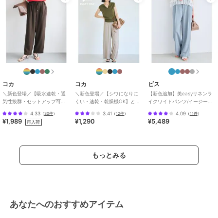
ステル100%
30%OFF
30%OFF
商品のお取り扱い方法
スピック＆スパン
スピック＆スパン
スピック＆スパン
ダブルクロスツータック
ダブルクロス1タックパ
SHEN TANAKA*S ファ
お手入れ
本体:手洗い可能、レーヨン・キュ
パンツ
ンツ
ティーグパンツ
プラ製品、麻製品、色あせ
10,010
15,400
13,860
¥
¥
¥
原産国
ベトナム
コカ
コカ
ビス
＼新色登場／【吸水速乾・通
＼新色登場／【シワになりに
【新色追加】美easyリネンラ
気性抜群・セットアップ可
くい・速乾・乾燥機OK】とろ
イクワイドパンツ/イージーケ
能】シボサテンライクイージ
みリブリラックスパンツ 全4色
ア・接触冷感・セットアップ
4.33
3.41
4.09
（
30件
）
（
12件
）
（
11件
）
ーパンツ 全6色
対応
¥1,989
¥1,290
¥5,489
30%OFF
30%OFF
再入荷
スピック＆スパン
スピック＆スパン
スピック＆スパン
《WEB限定》シアージャ
RED CARD TOKYO / レ
《追加》5 1/2 8oz
ガードイージーパンツ
ッドカード トーキョー
LOOSE WIDE DENIM
もっとみる
Murray
9,240
20,020
15,400
¥
¥
¥
あなたへのおすすめアイテム