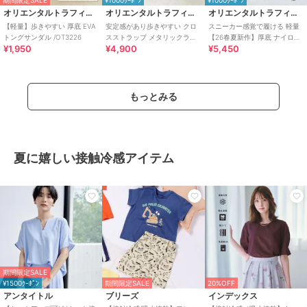
期間限定SALE
¥1000ｸｰﾎﾟﾝ
¥1000ｸｰﾎﾟﾝ
オリエンタルトラフィック
オリエンタルトラフィック
オリエンタルトラフィック
【軽量】歩きやすい 厚底 EVA
安定感があり歩きやすい クロ
スニーカー感覚で履ける 軽量
トングサンダル /OT3226
スストラップ メタリックライ
【26春夏新作】厚底 ナイロン
¥1,950
¥4,900
¥5,450
ン サンダル /55201
スポーツサンダル /OT3232
もっとみる
夏に嬉しい接触冷感アイテム
期間限定SALE
¥1500ｸｰﾎﾟﾝ
期間限定SALE
20%OFF
アンタイトル
ブリーズ
インデックス