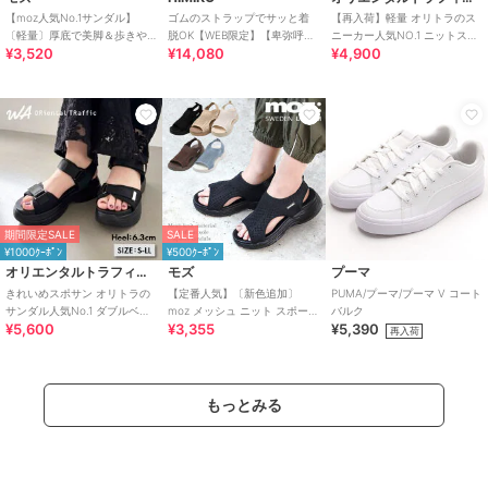
【moz人気No.1サンダル】
ゴムのストラップでサッと着
【再入荷】軽量 オリトラのス
〔軽量〕厚底で美脚＆歩きや
脱OK【WEB限定】【卑弥呼
ニーカー人気NO.1 ニットスニ
¥3,520
¥14,080
¥4,900
すい！疲れにくいフィット感
26SS】ゴムストラップサンダ
ーカー スリッポン /3709
のスポーツサンダル
ル/661250
期間限定SALE
SALE
¥1000ｸｰﾎﾟﾝ
¥500ｸｰﾎﾟﾝ
オリエンタルトラフィック
モズ
プーマ
きれいめスポサン オリトラの
【定番人気】〔新色追加〕
PUMA/プーマ/プーマ V コート
サンダル人気No.1 ダブルベル
moz メッシュ ニット スポーツ
バルク
¥5,600
¥3,355
¥5,390
ト スポーツサンダル /42207
サンダル
再入荷
もっとみる