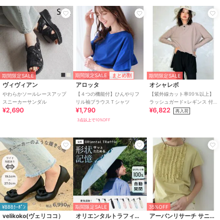
期間限定SALE
まとめ割
期間限定SALE
期間限定SALE
ヴィヴィアン
アロッタ
オシャレボ
やわらかソールレースアップ
【４つの機能付】ひんやりフ
【紫外線カット率99％以上】
スニーカーサンダル
リル袖ブラウスＴシャツ
ラッシュガード×レギンス 付
¥2,690
¥1,790
¥6,822
き タンキニ
再入荷
3点以上で10%OFF
¥888ｸｰﾎﾟﾝ
期間限定SALE
35%OFF
velikoko(ヴェリココ）
オリエンタルトラフィック
アーバンリサーチ サニーレーベル