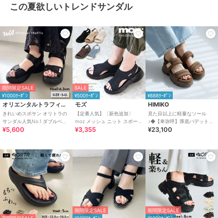
この夏欲しいトレンドサンダル
期間限定SALE
SALE
¥1000ｸｰﾎﾟﾝ
¥500ｸｰﾎﾟﾝ
¥888ｸｰﾎﾟﾝ
オリエンタルトラフィック
モズ
HIMIKO
きれいめスポサン オリトラの
【定番人気】〔新色追加〕
見た目以上に軽量なソール
サンダル人気No.1 ダブルベル
moz メッシュ ニット スポーツ
♪◆【卑弥呼】厚底パデットサ
¥5,600
¥3,355
¥23,100
ト スポーツサンダル /42207
サンダル
ンダル/661201
期間限定SALE
期間限定SALE