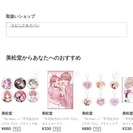
ハイブリッドラミー1タ
《追加》LEVI'S(R) 別注
《追加》シアージャガー
素材感：さらっとしていて夏も蒸れることなく涼しく履けそう。
ックワイドパンツ
SMU SUPER BAGGY
ドイージーパンツ
ナチュラルな風合いもありつつ、さらっと落ち感もあるのでカジュア
BARREL
10,780
16,500
9,240
¥
¥
¥
取扱いショップ
ルになりすぎずに着れそう。
着心地：素材に伸縮性があるので動きやすく履き心地が良いです。
センタープレス部分にステッチがされていて、まっすぐきれいなシル
エットがお洗濯後も持続するのが嬉しい。
＊＊＊＊＊＊＊＊＊＊＊＊＊＊＊＊＊＊＊＊＊＊
※組成に裏地と表示がありますが、ポケット袋布の組成でございま
す。
美松堂からあなたへのおすすめ
※アテンション【色あせ】はナチュラルのみに該当します。
30%OFF
30%OFF
日光や蛍光灯の光に弱く、色あせ（変色）しやすい性質があるので、
スピック＆スパン
スピック＆スパン
スピック＆スパン
長時間の直射日光は避けてください。
《手洗い可 / 追加2》PE
フロントボタンサロペッ
タックボリュームパンツ
ウォッシャブルイージー
ト
10,780
¥
※取り扱いについては、商品についている品質表示でご確認くださ
スラックスパンツ
15,400
10,780
¥
¥
い。
※こちらの商品は、Spick & Spanでの取り扱いになります。 直接店舗
へお問い合わせの際は Spick & Span店舗へお願い致します。
美松堂
美松堂
美松堂
美松
※照明の関係により、実際よりも色味が違って見える場合がありま
『Re:blue』×『不可抗力のI
『不可抗力のI LOVE YOU』
『Re:blue』×『不可抗力のI
『不可抗
す。
LOVE YOU』ブラインド缶バ
ポストカード3
LOVE YOU』ブラインドアク
ポスト
¥660
¥330
¥880
¥330
ッジ（全6種）
リルキーホルダー（全6種）
予約
予約
予約
またパソコン・スマートフォンなどの環境により、若干製
30%OFF