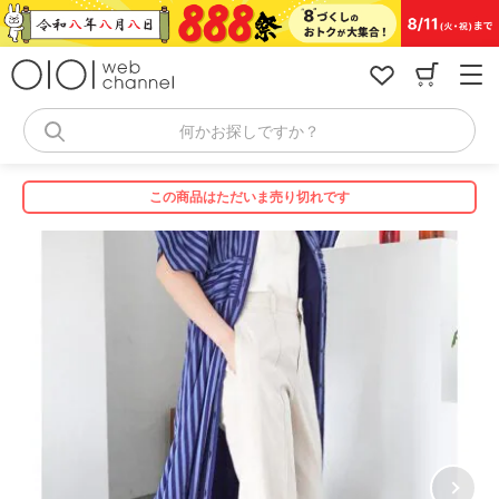
コ
ン
テ
ン
ツ
へ
何かお探しですか？
ス
キ
ッ
この商品はただいま売り切れです
プ