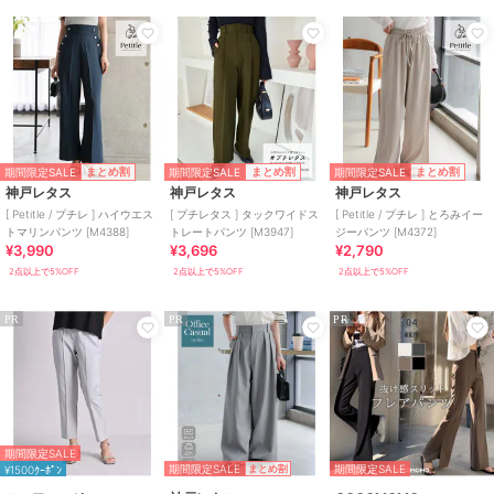
期間限定SALE
期間限定SALE
期間限定SALE
まとめ割
まとめ割
まとめ割
神戸レタス
神戸レタス
神戸レタス
[ Petitle / プチレ ] ハイウエス
[ プチレタス ] タックワイドス
[ Petitle / プチレ ] とろみイー
トマリンパンツ [M4388]
トレートパンツ [M3947]
ジーパンツ [M4372]
¥3,990
¥3,696
¥2,790
2点以上で5%OFF
2点以上で5%OFF
2点以上で5%OFF
PR
PR
PR
期間限定SALE
期間限定SALE
期間限定SALE
¥1500ｸｰﾎﾟﾝ
まとめ割