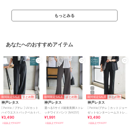
もっとみる
あなたへのおすすめアイテム
期間限定SALE
期間限定SALE
期間限定SALE
まとめ割
まとめ割
まとめ割
神戸レタス
神戸レタス
神戸レタス
[ Petitle / プチレ ] UVカット
選べる5サイズ錯覚美脚ストレ
[ Petitle/プチレ ] カットジョー
ハイウエストバックベルトパ
ッチワイドパンツ [M4251]
ゼットセンターシームストレ
¥3,490
¥1,991
¥3,490
ンツ [M4422]
ートパンツ [M4421]
2点以上で5%OFF
2点以上で5%OFF
2点以上で5%OFF