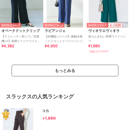
期間限定SALE
まとめ割
期間限定SALE
期間限定SALE
オペークドットクリップ
ラビアンジェ
ヴィオラエヴィオラ
【ストレッチ／防シワ／洗濯
【好機能シリーズ】接触冷感
楽ちんきれい美脚ワイドパン
機OK】美脚イージーワイドパ
｜トリコットイージーパンツ
ツ
¥4,382
¥4,950
¥1,980
ンツ《SS～LL／7col／セット
｜楽なのに美脚/ストレッチ/セ
アップ可／丈が選べる》
ットアップ対応
3点以上で10%OFF
もっとみる
スラックスの人気ランキング
コカ
1,690
￥