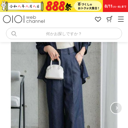
コ
ン
テ
ン
ツ
へ
何かお探しですか？
ス
キ
ッ
プ