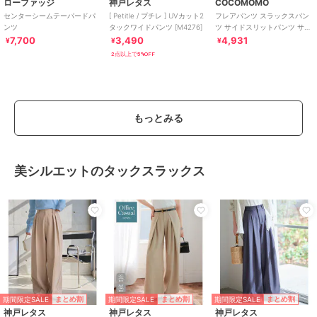
ローファッジ
神戸レタス
COCOMOMO
センターシームテーパードパ
[ Petitle / プチレ ] UVカット2
フレアパンツ スラックスパン
ンツ
タックワイドパンツ [M4276]
ツ サイドスリットパンツ サイ
ドスリット パンツ レディース
7,700
3,490
4,931
¥
¥
¥
2点以上で5%OFF
もっとみる
美シルエットのタックスラックス
期間限定SALE
期間限定SALE
期間限定SALE
まとめ割
まとめ割
まとめ割
神戸レタス
神戸レタス
神戸レタス