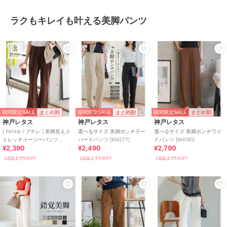
ラクもキレイも叶える美脚パンツ
期間限定SALE
期間限定SALE
期間限定SALE
まとめ割
まとめ割
まとめ割
神戸レタス
神戸レタス
神戸レタス
[ Petitle / プチレ ] 美脚見えス
選べるサイズ 美脚ポンチテー
選べるサイズ 美脚ポンチワイ
トレッチイージーパンツ
パードパンツ [M4277]
ドパンツ [M4190]
¥2,390
¥2,490
¥2,790
[M4266]
2点以上で5%OFF
2点以上で5%OFF
2点以上で5%OFF