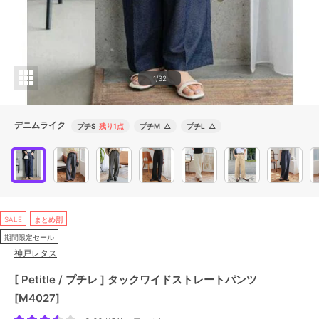
1/32
デニムライク
プチS
残り1点
プチM
△
プチL
△
SALE
まとめ割
期間限定セール
神戸レタス
[ Petitle / プチレ ] タックワイドストレートパンツ
[M4027]