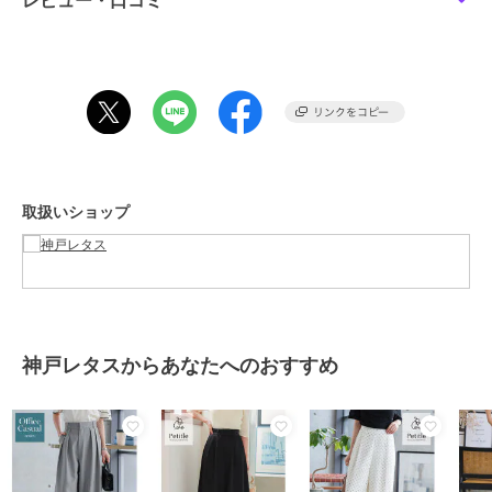
レビュー・口コミ
性別タイプ
レディース
パンツ
／
スラックス
カラー
デニムライク、チャコール、杢グ
レー、ブラック、オフホワイト、
ベージュ、ストライプ、ライトベ
ージュ、ピンク、ライムイエロー
サイズ
プチS,プチM,プチL
素材
【オフホワイト】
取扱いショップ
(表地)ポリエステル95% ポリウレ
タン5%
(裏地)ポリエステル100%
【デニムライク】
綿62％ポリエステル38％
綿52% ポリエステル48%
神戸レタスからあなたへのおすすめ
【杢グレー】
ポリエステル81% レーヨン14% ポ
リウレタン5%
【オフホワイト・デニムライク・