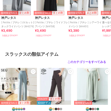
杢グレー以外】
ポリエステル95% ポリウレタン
5%
期間限定SALE
期間限定SALE
期間限定SALE
期間限定
まとめ割
まとめ割
まとめ割
神戸レタス
神戸レタス
神戸レタス
神戸
※生産時期によりデニムライクは
[ Petitle / プチレ ] UVカット2
[ Petitle / プチレ ] ワイドフレ
[ Petitle / プチレ ] シアーワイ
選べる
タックワイドパンツ [M4276]
アパンツ [M4158]
ドパンツ [M4451]
レッチワ
混率が2種類ございます。 伸縮
¥3,490
¥3,490
¥3,390
¥1,99
性・生地感に若干の差異はござい
2点以上で5%OFF
2点以上で5%OFF
2点以上で5%OFF
2点以上で
ますが大きく違いはございませ
ん。
商品のお取り扱い方法
スラックスの類似アイテム
特徴
パンツ
このカテゴリーをすべてみる
ポリエステル素材
/
無地
/
スト
ライプ
/
ワイド・バギー
/
スト
レートパンツ
/
ライフスタイル
/
ビジネス
/
カジュアル
/
セレモ
ニー・入学式・卒業式
スラックス
ポリエステル素材
/
無地
/
スト
15%OFF
まとめ割
ライプ
/
ワイド・バギー
/
スト
期間限定SALE
まとめ割
¥200ｸｰﾎﾟﾝ
期間限定SALE
レートパンツ
/
ライフスタイル
/