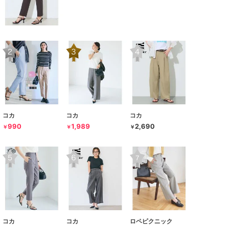
コカ
コカ
コカ
990
1,989
2,690
￥
￥
￥
コカ
コカ
ロペピクニック