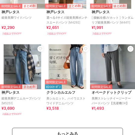
期間限定SALE
期間限定SALE
期間限定SALE
まとめ割
まとめ割
まとめ割
神戸レタス
神戸レタス
神戸レタス
錯覚美脚ワイドパンツ
選べる4サイズ錯覚美脚ポンチ
[ 接触冷感UVカット ] ランダム
スエードパンツ [M4292]
リブ錯覚美脚パンツ [M4411]
¥2,290
¥2,651
¥1,991
2点以上で5%OFF
2点以上で5%OFF
2点以上で5%OFF
期間限定SALE
期間限定SALE
まとめ割
¥200ｸｰﾎﾟﾝ
期間限定SALE
神戸レタス
クラシカルエルフ
オペークドットクリップ
錯覚美脚デニムカーブパンツ
美シルエット。ハイウエスト
美脚ストレッチイージーテー
[M5251]
ワイドデニムパンツ
パードパンツ【洗濯機OK】
¥3,690
¥3,518
¥1,493
2点以上で5%OFF
もっとみる