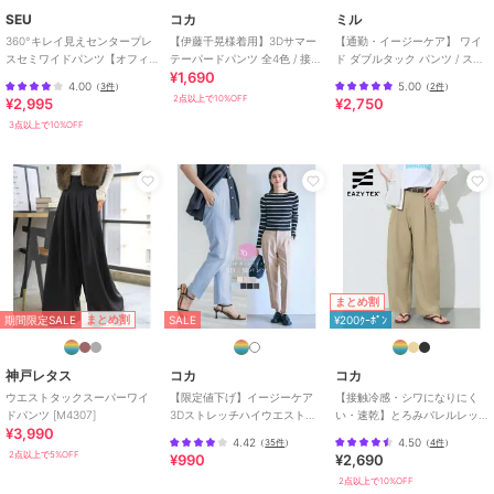
ビジネス
/
カジュアル
/
セレモ
SEU
コカ
ミル
ニー・入学式・卒業式
360°キレイ見えセンタープレ
【伊藤千晃様着用】3Dサマー
【通勤・イージーケア】 ワイ
原産国
中国
スセミワイドパンツ【オフィ
テーパードパンツ 全4色 / 接触
ド ダブルタック パンツ / スラ
¥1,690
スカジュアル】【きれいめカ
冷感・シワになりにくい
ックス 【mil (ミル)】
4.00
5.00
（
3件
）
（
2件
）
ジュアル】
2点以上で10%OFF
¥2,995
¥2,750
3点以上で10%OFF
まとめ割
期間限定SALE
まとめ割
SALE
¥200ｸｰﾎﾟﾝ
神戸レタス
コカ
コカ
ウエストタックスーパーワイ
【限定値下げ】イージーケア
【接触冷感・シワになりにく
ドパンツ [M4307]
3Dストレッチハイウエストパ
い・速乾】とろみバレルレッ
¥3,990
ンツ
グスラックス 全2色
4.42
4.50
（
35件
）
（
4件
）
2点以上で5%OFF
¥990
¥2,690
2点以上で10%OFF