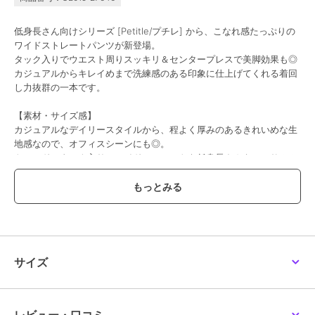
低身長さん向けシリーズ [Petitle/プチレ] から、こなれ感たっぷりの
ワイドストレートパンツが新登場。
タック入りでウエスト周りスッキリ＆センタープレスで美脚効果も◎
カジュアルからキレイめまで洗練感のある印象に仕上げてくれる着回
し力抜群の一本です。
【素材・サイズ感】
カジュアルなデイリースタイルから、程よく厚みのあるきれいめな生
地感なので、オフィスシーンにも◎。
トレンドのタック入りのワイドシルエットを低身長さんもハンサム＆
きれいに着こなせる丈感に仕上げました。
#コウベレタス
期間限定セール開催中
ブランド
神戸レタス
サイズ
ショップ
神戸レタス
商品カテゴリ
パンツ
／
スラックス