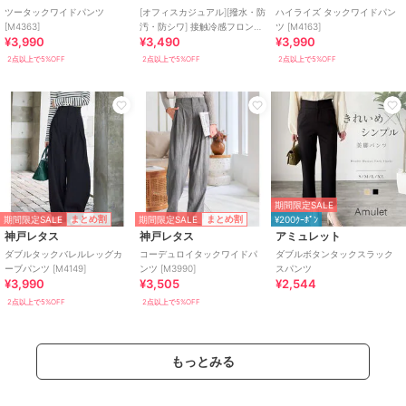
ツータックワイドパンツ
[オフィスカジュアル][撥水・防
ハイライズ タックワイドパン
[M4363]
汚・防シワ] 接触冷感フロント
ツ [M4163]
¥3,990
¥3,490
¥3,990
タックワイドスラックス
[M4408]
2点以上で5%OFF
2点以上で5%OFF
2点以上で5%OFF
期間限定SALE
期間限定SALE
期間限定SALE
まとめ割
まとめ割
¥200ｸｰﾎﾟﾝ
神戸レタス
神戸レタス
アミュレット
ダブルタックバレルレッグカ
コーデュロイタックワイドパ
ダブルボタンタックスラック
ーブパンツ [M4149]
ンツ [M3990]
スパンツ
¥3,990
¥3,505
¥2,544
2点以上で5%OFF
2点以上で5%OFF
もっとみる