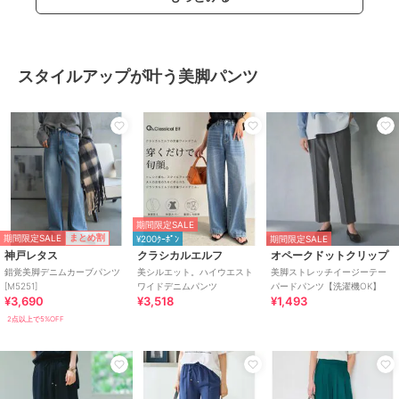
スタイルアップが叶う美脚パンツ
期間限定SALE
期間限定SALE
まとめ割
¥200ｸｰﾎﾟﾝ
期間限定SALE
神戸レタス
クラシカルエルフ
オペークドットクリップ
錯覚美脚デニムカーブパンツ
美シルエット。ハイウエスト
美脚ストレッチイージーテー
[M5251]
ワイドデニムパンツ
パードパンツ【洗濯機OK】
¥3,690
¥3,518
¥1,493
2点以上で5%OFF