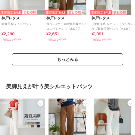
期間限定SALE
期間限定SALE
期間限定SALE
まとめ割
まとめ割
まとめ割
神戸レタス
神戸レタス
神戸レタス
錯覚美脚ワイドパンツ
選べる4サイズ錯覚美脚ポンチ
[ 接触冷感UVカット ] ランダム
スエードパンツ [M4292]
リブ錯覚美脚パンツ [M4411]
¥2,290
¥2,651
¥1,991
2点以上で5%OFF
2点以上で5%OFF
2点以上で5%OFF
もっとみる
美脚見えが叶う美シルエットパンツ