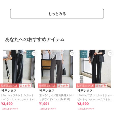
もっとみる
あなたへのおすすめアイテム
期間限定SALE
期間限定SALE
期間限定SALE
まとめ割
まとめ割
まとめ割
神戸レタス
神戸レタス
神戸レタス
[ Petitle / プチレ ] UVカット
選べる5サイズ錯覚美脚ストレ
[ Petitle/プチレ ] カットジョー
ハイウエストバックベルトパ
ッチワイドパンツ [M4251]
ゼットセンターシームストレ
¥3,490
¥1,991
¥3,490
ンツ [M4422]
ートパンツ [M4421]
2点以上で5%OFF
2点以上で5%OFF
2点以上で5%OFF