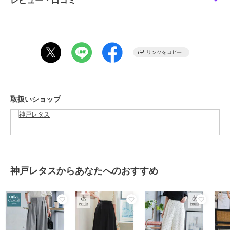
レビュー・口コミ
性別タイプ
レディース
パンツ
／
スラックス
カラー
杢グレー、チャコール、ブラッ
ク、オフホワイト、デニムライ
ク、ベージュ、ストライプ、ライ
トベージュ、ピンク、ライムイエ
ロー
サイズ
プチS,プチM,プチL
取扱いショップ
素材
【オフホワイト】
(表地)ポリエステル95% ポリウレ
タン5%
(裏地)ポリエステル100%
【デニムライク】
綿62％ポリエステル38％
神戸レタスからあなたへのおすすめ
綿52% ポリエステル48%
【杢グレー】
ポリエステル81% レーヨン14% ポ
リウレタン5%