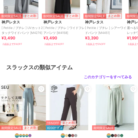
【オフホワイト・デニムライク・
杢グレー以外】
ポリエステル95% ポリウレタン
期間限定SALE
期間限定SALE
期間限定SALE
期間限定
まとめ割
まとめ割
まとめ割
5%
神戸レタス
神戸レタス
神戸レタス
神戸
[ Petitle / プチレ ] UVカット2
[ Petitle / プチレ ] ワイドフレ
[ Petitle / プチレ ] シアーワイ
選べる
タックワイドパンツ [M4276]
アパンツ [M4158]
ドパンツ [M4451]
レッチワ
※生産時期によりデニムライクは
¥3,490
¥3,490
¥3,390
¥1,99
混率が2種類ございます。 伸縮
2点以上で5%OFF
2点以上で5%OFF
2点以上で5%OFF
2点以上で
性・生地感に若干の差異はござい
ますが大きく違いはございませ
ん。
商品のお取り扱い方法
スラックスの類似アイテム
特徴
パンツ
このカテゴリーをすべてみる
ポリエステル素材
/
無地
/
スト
ライプ
/
ワイド・バギー
/
スト
レートパンツ
/
ライフスタイル
/
ビジネス
/
カジュアル
/
セレモ
ニー・入学式・卒業式
スラックス
15%OFF
まとめ割
ポリエステル素材
/
無地
/
スト
期間限定SALE
まとめ割
¥200ｸｰﾎﾟﾝ
期間限定SALE
ライプ
/
ワイド・バギー
/
スト