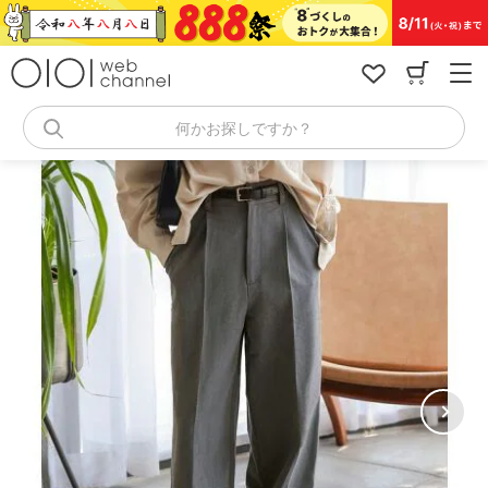
コ
ン
テ
ン
ツ
へ
何かお探しですか？
ス
キ
ッ
プ