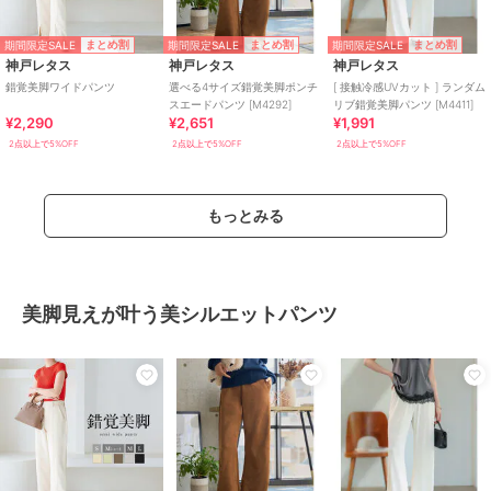
期間限定SALE
期間限定SALE
期間限定SALE
まとめ割
まとめ割
まとめ割
神戸レタス
神戸レタス
神戸レタス
錯覚美脚ワイドパンツ
選べる4サイズ錯覚美脚ポンチ
[ 接触冷感UVカット ] ランダム
スエードパンツ [M4292]
リブ錯覚美脚パンツ [M4411]
¥2,290
¥2,651
¥1,991
2点以上で5%OFF
2点以上で5%OFF
2点以上で5%OFF
もっとみる
美脚見えが叶う美シルエットパンツ