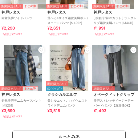
期間限定SALE
期間限定SALE
期間限定SALE
まとめ割
まとめ割
まとめ割
神戸レタス
神戸レタス
神戸レタス
錯覚美脚ワイドパンツ
選べる4サイズ錯覚美脚ポンチ
[ 接触冷感UVカット ] ランダム
スエードパンツ [M4292]
リブ錯覚美脚パンツ [M4411]
¥2,290
¥2,651
¥1,991
2点以上で5%OFF
2点以上で5%OFF
2点以上で5%OFF
期間限定SALE
期間限定SALE
まとめ割
¥200ｸｰﾎﾟﾝ
期間限定SALE
神戸レタス
クラシカルエルフ
オペークドットクリップ
錯覚美脚デニムカーブパンツ
美シルエット。ハイウエスト
美脚ストレッチイージーテー
[M5251]
ワイドデニムパンツ
パードパンツ【洗濯機OK】
¥3,690
¥3,518
¥1,493
2点以上で5%OFF
もっとみる