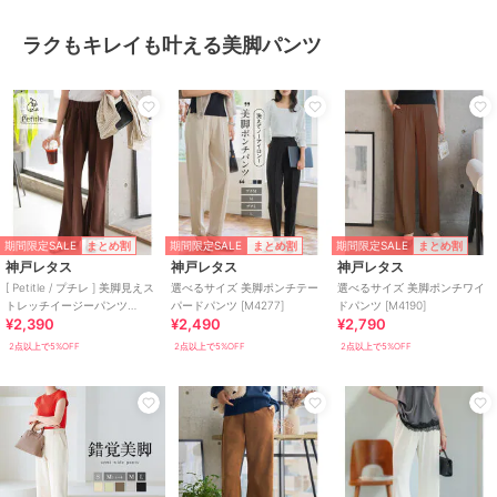
ラクもキレイも叶える美脚パンツ
期間限定SALE
期間限定SALE
期間限定SALE
まとめ割
まとめ割
まとめ割
神戸レタス
神戸レタス
神戸レタス
[ Petitle / プチレ ] 美脚見えス
選べるサイズ 美脚ポンチテー
選べるサイズ 美脚ポンチワイ
トレッチイージーパンツ
パードパンツ [M4277]
ドパンツ [M4190]
¥2,390
¥2,490
¥2,790
[M4266]
2点以上で5%OFF
2点以上で5%OFF
2点以上で5%OFF