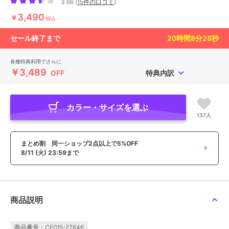
3.66
(
15件の口コミ
)
3,490
￥
税込
セール終了まで
20
時間
8
分
27
秒
各種特典利用でさらに
￥3,489
OFF
特典内訳
カラー・サイズを選ぶ
137人
まとめ割 同一ショップ2点以上で5%OFF
8/11 (火) 23:59まで
商品説明
商品番号：CE015-27646