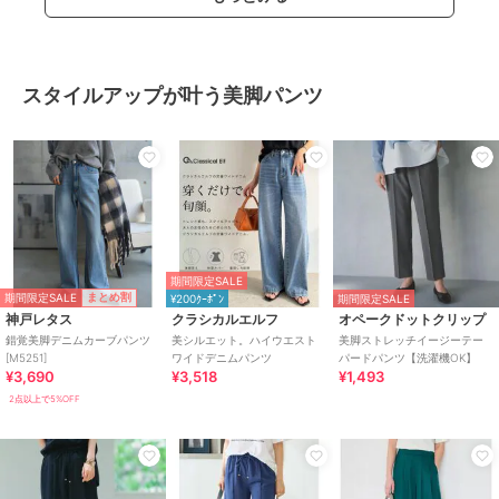
スタイルアップが叶う美脚パンツ
期間限定SALE
期間限定SALE
まとめ割
¥200ｸｰﾎﾟﾝ
期間限定SALE
神戸レタス
クラシカルエルフ
オペークドットクリップ
錯覚美脚デニムカーブパンツ
美シルエット。ハイウエスト
美脚ストレッチイージーテー
[M5251]
ワイドデニムパンツ
パードパンツ【洗濯機OK】
¥3,690
¥3,518
¥1,493
2点以上で5%OFF