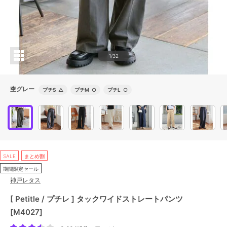
1/32
杢グレー
プチS
△
プチM
○
プチL
○
SALE
まとめ割
期間限定セール
神戸レタス
[ Petitle / プチレ ] タックワイドストレートパンツ
[M4027]