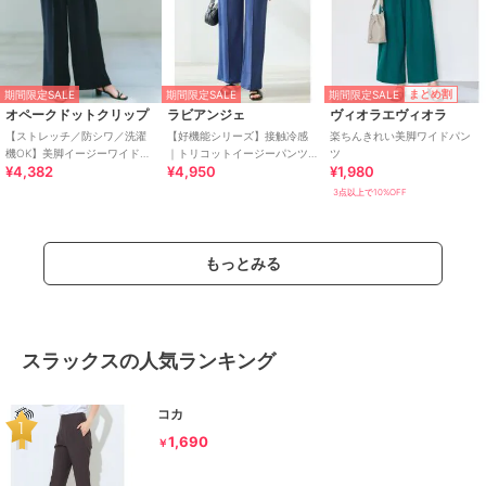
期間限定SALE
まとめ割
期間限定SALE
期間限定SALE
オペークドットクリップ
ラビアンジェ
ヴィオラエヴィオラ
【ストレッチ／防シワ／洗濯
【好機能シリーズ】接触冷感
楽ちんきれい美脚ワイドパン
機OK】美脚イージーワイドパ
｜トリコットイージーパンツ
ツ
¥4,382
¥4,950
¥1,980
ンツ《SS～LL／7col／セット
｜楽なのに美脚/ストレッチ/セ
アップ可／丈が選べる》
ットアップ対応
3点以上で10%OFF
もっとみる
スラックスの人気ランキング
コカ
1,690
￥