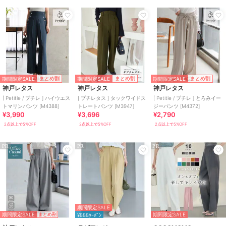
期間限定SALE
期間限定SALE
期間限定SALE
まとめ割
まとめ割
まとめ割
神戸レタス
神戸レタス
神戸レタス
[ Petitle / プチレ ] ハイウエス
[ プチレタス ] タックワイドス
[ Petitle / プチレ ] とろみイー
トマリンパンツ [M4388]
トレートパンツ [M3947]
ジーパンツ [M4372]
¥3,990
¥3,696
¥2,790
2点以上で5%OFF
2点以上で5%OFF
2点以上で5%OFF
PR
PR
PR
期間限定SALE
期間限定SALE
期間限定SALE
まとめ割
¥888ｸｰﾎﾟﾝ