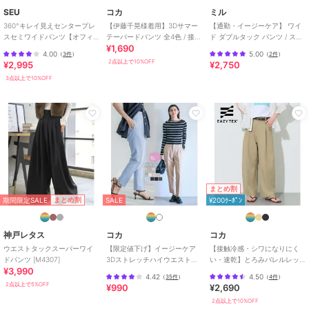
レートパンツ
/
ライフスタイル
/
SEU
コカ
ミル
ビジネス
/
カジュアル
/
セレモ
360°キレイ見えセンタープレ
【伊藤千晃様着用】3Dサマー
【通勤・イージーケア】 ワイ
ニー・入学式・卒業式
スセミワイドパンツ【オフィ
テーパードパンツ 全4色 / 接触
ド ダブルタック パンツ / スラ
¥1,690
スカジュアル】【きれいめカ
冷感・シワになりにくい
ックス 【mil (ミル)】
原産国
中国
4.00
5.00
（
3件
）
（
2件
）
ジュアル】
2点以上で10%OFF
¥2,995
¥2,750
3点以上で10%OFF
まとめ割
期間限定SALE
まとめ割
SALE
¥200ｸｰﾎﾟﾝ
神戸レタス
コカ
コカ
ウエストタックスーパーワイ
【限定値下げ】イージーケア
【接触冷感・シワになりにく
ドパンツ [M4307]
3Dストレッチハイウエストパ
い・速乾】とろみバレルレッ
¥3,990
ンツ
グスラックス 全2色
4.42
4.50
（
35件
）
（
4件
）
2点以上で5%OFF
¥990
¥2,690
2点以上で10%OFF