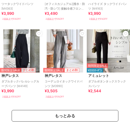
ツータックワイドパンツ
[オフィスカジュアル][撥水・防
ハイライズ タックワイドパン
[M4363]
汚・防シワ] 接触冷感フロント
ツ [M4163]
¥3,990
¥3,490
¥3,990
タックワイドスラックス
[M4408]
2点以上で5%OFF
2点以上で5%OFF
2点以上で5%OFF
期間限定SALE
期間限定SALE
期間限定SALE
まとめ割
まとめ割
¥200ｸｰﾎﾟﾝ
神戸レタス
神戸レタス
アミュレット
ダブルタックバレルレッグカ
コーデュロイタックワイドパ
ダブルボタンタックスラック
ーブパンツ [M4149]
ンツ [M3990]
スパンツ
¥3,990
¥3,505
¥2,544
2点以上で5%OFF
2点以上で5%OFF
もっとみる