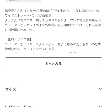
低身長さん向けシリーズ [Petitle/プチレ] から、こなれ感たっぷりの
ワイドストレートパンツが新登場。
タック入りでウエスト周りスッキリ＆センタープレスで美脚効果も◎
カジュアルからキレイめまで洗練感のある印象に仕上げてくれる着回
し力抜群の一本です。
【素材・サイズ感】
カジュアルなデイリースタイルから、程よく厚みのあるきれいめな生
地感なので、オフィスシーンにも◎。
トレンドのタック入りのワイドシルエットを低身長さんもハンサム＆
きれいに着こなせる丈感に仕上げました。
#コウベレタス
期間限定セール開催中
ブランド
神戸レタス
サイズ
ショップ
神戸レタス
商品カテゴリ
パンツ
／
スラックス