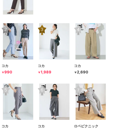
コカ
コカ
コカ
990
1,989
2,690
￥
￥
￥
コカ
コカ
ロペピクニック