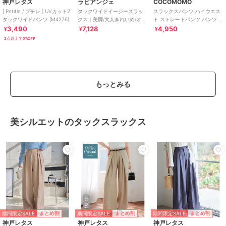
神戸レタス
ラビアンジェ
COCOMOMO
[ Petitle / プチレ ] UVカット2
タックワイドイージースラッ
スラックスパンツ ハイウエス
タックワイドパンツ [M4276]
クス｜美脚/大人きれいめ/オフ
ト ストレートパンツ パンツ ボ
ィスカジュアル/センタープレ
トムス レディース カジュアル
3,490
7,128
4,950
¥
¥
¥
スで脚長効果 ♪
きれいめ
2点以上で5%OFF
もっとみる
美シルエットのタックスラックス
期間限定SALE
期間限定SALE
期間限定SALE
まとめ割
まとめ割
まとめ割
神戸レタス
神戸レタス
神戸レタス