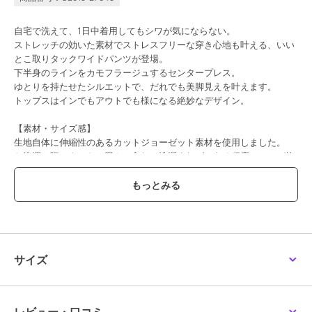
自宅で洗えて、1日中着用してもシワが気にならない。
ストレッチの効いた素材でストレスフリーな穿き心地も叶える、いい
とこ取りタックワイドパンツが登場。
下半身のラインをカモフラージュするセンタープレス。
ゆとりを持たせたシルエットで、だれでも美脚見えを叶えます。
トップスはインでもアウトでも様になる絶妙なデザイン。
【素材・サイズ感】
生地自体に伸縮性のあるカットジョーゼット素材を使用しました。
お洗濯の際はネットに畳んで入れて洗濯すれば、ある程度のシワが抑
えられてお手入れが簡単◎
1日中穿いても膝裏などにシワができにくくアイロンいらずなデイリ
ーパンツです。
ウエストにはバックゴムとベルトループ付き、両サイドのポケットは
深めで使いやすいのも便利ポイント。
M-Lサイズに加え、丈の短いプチサイズもご用意◎
ずるっと穿いていただけるよう少し長めのサイジングで、低身長さん
サイズ
から高身長さんまでお楽しみいただけます。
【プチM】
ウエスト幅 31-45
ヒップ幅 48.5