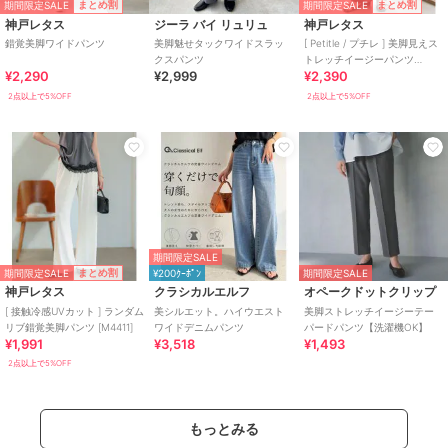
期間限定SALE
期間限定SALE
まとめ割
まとめ割
神戸レタス
ジーラ バイ リュリュ
神戸レタス
錯覚美脚ワイドパンツ
美脚魅せタックワイドスラッ
[ Petitle / プチレ ] 美脚見えス
クスパンツ
トレッチイージーパンツ
¥2,290
¥2,999
¥2,390
[M4266]
2点以上で5%OFF
2点以上で5%OFF
期間限定SALE
期間限定SALE
まとめ割
¥200ｸｰﾎﾟﾝ
期間限定SALE
神戸レタス
クラシカルエルフ
オペークドットクリップ
[ 接触冷感UVカット ] ランダム
美シルエット。ハイウエスト
美脚ストレッチイージーテー
リブ錯覚美脚パンツ [M4411]
ワイドデニムパンツ
パードパンツ【洗濯機OK】
¥1,991
¥3,518
¥1,493
2点以上で5%OFF
もっとみる