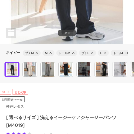
1/31
ネイビー
プチM
△
M
△
トールM
△
プチL
△
L
△
トールL
○
SALE
まとめ割
期間限定セール
神戸レタス
[ 選べるサイズ ] 洗えるイージーケアジャージーパンツ
[M4019]