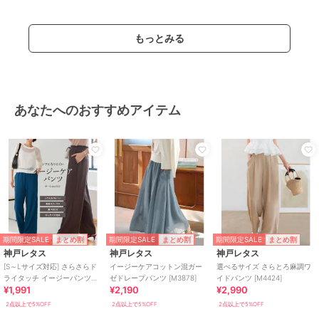
ー
/
ストレートパンツ
/
ライフ
スタイル
/
ビジネス
/
カジュア
もっとみる
ル
/
セレモニー・入学式・卒業式
スラックス
ポリエステル素材
/
無地
/
洗え
る
/
ストレッチ
/
ワイド・バギ
あなたへのおすすめアイテム
ー
/
ストレートパンツ
/
ライフ
スタイル
/
ビジネス
/
カジュア
ル
/
セレモニー・入学式・卒業式
原産国
中国
期間限定SALE
期間限定SALE
期間限定SALE
まとめ割
まとめ割
まとめ割
神戸レタス
神戸レタス
神戸レタス
[S～Lサイズ対応] さらさらド
イージーケアコットン混ガー
選べるサイズ さらとろ麻調ワ
ライタッチ イージーパンツ
ゼドレープパンツ [M3878]
イドパンツ [M4424]
¥1,991
¥2,190
¥2,990
[M3949]
2点以上で5%OFF
2点以上で5%OFF
2点以上で5%OFF