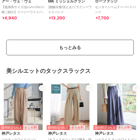
アー・ヴェ・ヴェ
MK ミッシェルクラン
ローファッジ
【低身長サイズ/@caho146cm
[接触冷感/洗える]リラクシーワ
センターシームテーパードパ
様ご紹介】イージーワイドパ
イドパンツ
ンツ
ンツ［接触冷感/速乾/UVカッ
4,940
13,200
7,700
¥
¥
¥
ト/イー
もっとみる
美シルエットのタックスラックス
期間限定SALE
期間限定SALE
期間限定SALE
まとめ割
まとめ割
まとめ割
神戸レタス
神戸レタス
神戸レタス
ツータックワイドパンツ
[オフィスカジュアル][撥水・防
ハイライズ タックワイドパン