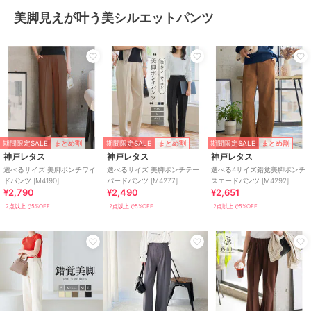
美脚見えが叶う美シルエットパンツ
期間限定SALE
期間限定SALE
期間限定SALE
まとめ割
まとめ割
まとめ割
神戸レタス
神戸レタス
神戸レタス
選べるサイズ 美脚ポンチワイ
選べるサイズ 美脚ポンチテー
選べる4サイズ錯覚美脚ポンチ
ドパンツ [M4190]
パードパンツ [M4277]
スエードパンツ [M4292]
¥2,790
¥2,490
¥2,651
2点以上で5%OFF
2点以上で5%OFF
2点以上で5%OFF