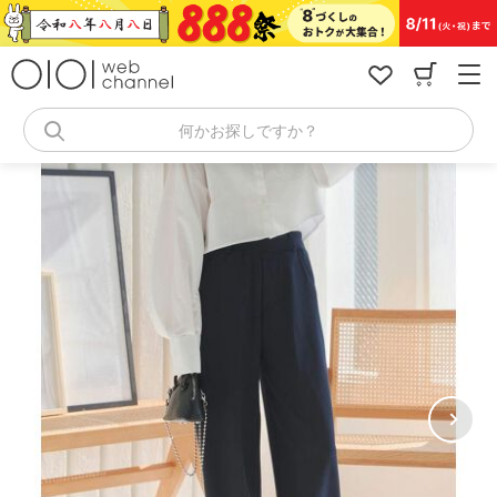
コ
ン
テ
ン
ツ
へ
何かお探しですか？
ス
キ
ッ
プ