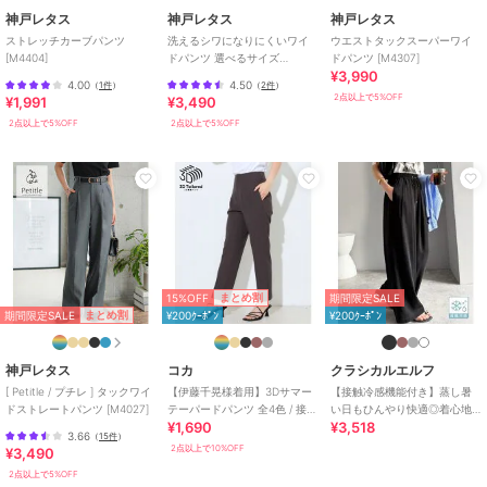
神戸レタス
神戸レタス
神戸レタス
期間限定セール開催中
ストレッチカーブパンツ
洗えるシワになりにくいワイ
ウエストタックスーパーワイ
[M4404]
ドパンツ 選べるサイズ
ドパンツ [M4307]
¥3,990
[M4162]
4.00
4.50
（
1件
）
（
2件
）
ブランド
神戸レタス
2点以上で5%OFF
¥1,991
¥3,490
ショップ
神戸レタス
2点以上で5%OFF
2点以上で5%OFF
商品カテゴリ
パンツ
／
スラックス
性別タイプ
レディース
パンツ
／
スラックス
カラー
ネイビー、エクリュ、グレー、ブ
ラック
サイズ
プチM,M,トールM,プチL,L,トール
15%OFF
まとめ割
期間限定SALE
L
期間限定SALE
まとめ割
¥200ｸｰﾎﾟﾝ
¥200ｸｰﾎﾟﾝ
素材
ポリエステル95% ポリウレタン
神戸レタス
コカ
クラシカルエルフ
5%
[ Petitle / プチレ ] タックワイ
【伊藤千晃様着用】3Dサマー
【接触冷感機能付き】蒸し暑
商品のお取り扱い方法
ドストレートパンツ [M4027]
テーパードパンツ 全4色 / 接触
い日もひんやり快適◎着心地
¥1,690
¥3,518
冷感・シワになりにくい
ときちんと見えを両立。 イー
特徴
パンツ
3.66
（
15件
）
ジータックスラックス
2点以上で10%OFF
¥3,490
ポリエステル素材
/
無地
/
洗え
2点以上で5%OFF
る
/
ストレッチ
/
ワイド・バギ