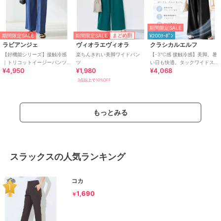
期間限定SALE
期間限定SALE
まとめ割
期間限定SALE
¥200ｸｰﾎﾟﾝ
ラビアンジェ
ヴィオラエヴィオラ
クラシカルエルフ
【好機能シリーズ】接触冷感
楽ちんきれい美脚ワイドパン
【-3℃感 接触冷感】美脚。暑
｜トリコットイージーパンツ
ツ
い日も快適。タックワイドス
¥4,950
¥1,980
¥4,068
｜楽なのに美脚/ストレッチ/セ
トレートイージーパンツ
ットアップ対応
3点以上で10%OFF
もっとみる
スラックスの人気ランキング
コカ
1,690
￥