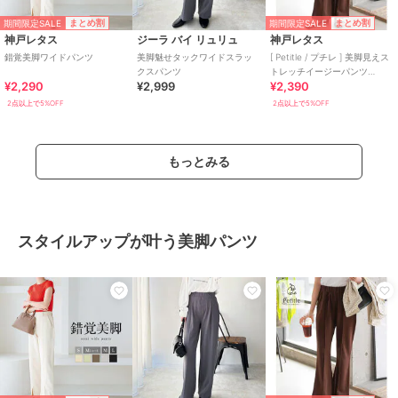
期間限定SALE
期間限定SALE
まとめ割
まとめ割
神戸レタス
ジーラ バイ リュリュ
神戸レタス
錯覚美脚ワイドパンツ
美脚魅せタックワイドスラッ
[ Petitle / プチレ ] 美脚見えス
クスパンツ
トレッチイージーパンツ
¥2,290
¥2,999
¥2,390
[M4266]
2点以上で5%OFF
2点以上で5%OFF
もっとみる
スタイルアップが叶う美脚パンツ