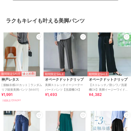
ラクもキレイも叶える美脚パンツ
期間限定SALE
まとめ割
期間限定SALE
期間限定SALE
神戸レタス
オペークドットクリップ
オペークドットクリップ
[ 接触冷感UVカット ] ランダム
美脚ストレッチイージーテー
【ストレッチ／防シワ／洗濯
リブ錯覚美脚パンツ [M4411]
パードパンツ【洗濯機OK】
機OK】美脚イージーワイドパ
¥1,991
¥1,493
¥4,382
ンツ《SS～LL／7col／セット
アップ可／丈が選べる》
2点以上で5%OFF