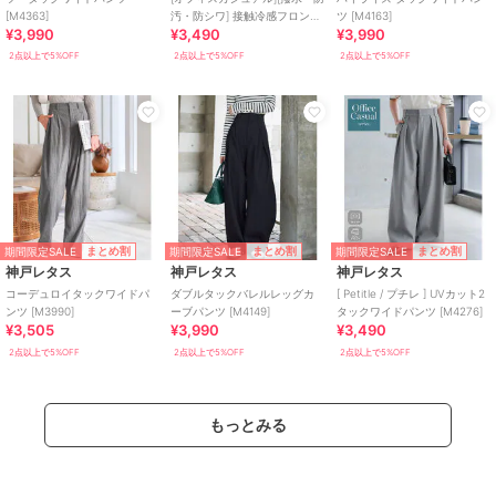
[M4363]
汚・防シワ] 接触冷感フロント
ツ [M4163]
¥3,990
¥3,490
¥3,990
タックワイドスラックス
[M4408]
2点以上で5%OFF
2点以上で5%OFF
2点以上で5%OFF
期間限定SALE
期間限定SALE
期間限定SALE
まとめ割
まとめ割
まとめ割
神戸レタス
神戸レタス
神戸レタス
コーデュロイタックワイドパ
ダブルタックバレルレッグカ
[ Petitle / プチレ ] UVカット2
ンツ [M3990]
ーブパンツ [M4149]
タックワイドパンツ [M4276]
¥3,505
¥3,990
¥3,490
2点以上で5%OFF
2点以上で5%OFF
2点以上で5%OFF
もっとみる