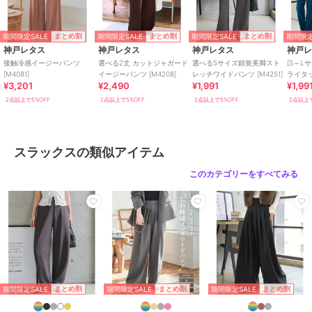
ウエスト幅 34-48
ヒップ幅 51.5
前股上 34
期間限定SALE
期間限定SALE
期間限定SALE
期間限定
まとめ割
まとめ割
まとめ割
前下 60
神戸レタス
神戸レタス
神戸レタス
神戸
ワタリ幅 30.5
接触冷感イージーパンツ
選べる2丈 カットジャガード
選べる5サイズ錯覚美脚スト
[S～L
裾幅 24.5
[M4081]
イージーパンツ [M4208]
レッチワイドパンツ [M4251]
ライタ
¥3,201
¥2,490
¥1,991
¥1,99
[M3949
2点以上で5%OFF
2点以上で5%OFF
2点以上で5%OFF
2点以上で
【L】
ウエスト幅 34-48
ヒップ幅 51.5
前股上 34
スラックスの類似アイテム
前下 69
ワタリ幅 30.5
このカテゴリーをすべてみる
裾幅 24.5
【トールL】
ウエスト幅 34-48
ヒップ幅 51.5
前股上 34
前下 74
ワタリ幅 30.5
期間限定SALE
期間限定SALE
期間限定SALE
まとめ割
まとめ割
まとめ割
裾幅 24.5#コウベレタス