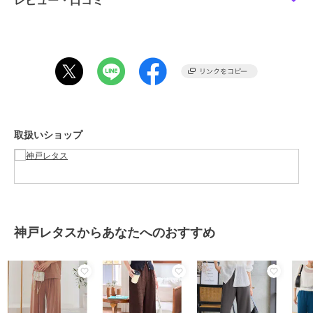
レビュー・口コミ
前股上 33
前下 60
ワタリ幅 29.5
裾幅 24
【M】
ウエスト幅 31-45
ヒップ幅 48.5
前股上 33
取扱いショップ
前下 69
ワタリ幅 29.5
裾幅 24
【トールM】
ウエスト幅 31-45
ヒップ幅 48.5
神戸レタスからあなたへのおすすめ
前股上 33
前下 74
ワタリ幅 29.5
裾幅 24
【プチL】