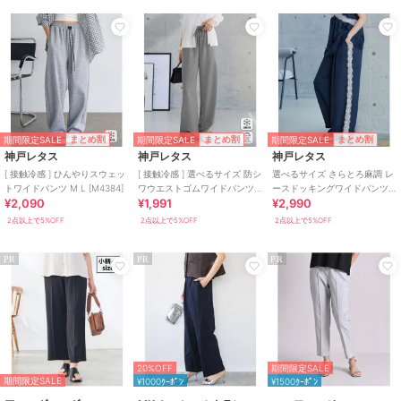
期間限定SALE
期間限定SALE
期間限定SALE
まとめ割
まとめ割
まとめ割
神戸レタス
神戸レタス
神戸レタス
[ 接触冷感 ] ひんやりスウェッ
[ 接触冷感 ] 選べるサイズ 防シ
選べるサイズ さらとろ麻調 レ
トワイドパンツ M L [M4384]
ワウエストゴムワイドパンツ
ースドッキングワイドパンツ
¥2,090
¥1,991
¥2,990
[M4432]
[M4435]
2点以上で5%OFF
2点以上で5%OFF
2点以上で5%OFF
PR
PR
PR
20%OFF
期間限定SALE
期間限定SALE
¥1000ｸｰﾎﾟﾝ
¥1500ｸｰﾎﾟﾝ