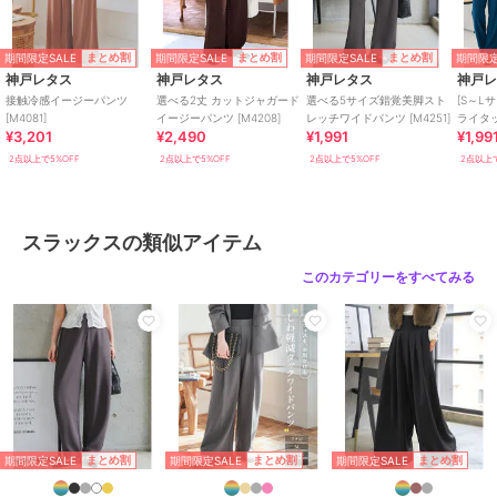
ウエスト幅 34-48
ヒップ幅 51.5
前股上 34
期間限定SALE
期間限定SALE
期間限定SALE
期間限定
まとめ割
まとめ割
まとめ割
前下 60
神戸レタス
神戸レタス
神戸レタス
神戸
ワタリ幅 30.5
接触冷感イージーパンツ
選べる2丈 カットジャガード
選べる5サイズ錯覚美脚スト
[S～L
裾幅 24.5
[M4081]
イージーパンツ [M4208]
レッチワイドパンツ [M4251]
ライタ
¥3,201
¥2,490
¥1,991
¥1,99
[M3949
2点以上で5%OFF
2点以上で5%OFF
2点以上で5%OFF
2点以上で
【L】
ウエスト幅 34-48
ヒップ幅 51.5
前股上 34
スラックスの類似アイテム
前下 69
ワタリ幅 30.5
このカテゴリーをすべてみる
裾幅 24.5
【トールL】
ウエスト幅 34-48
ヒップ幅 51.5
前股上 34
前下 74
ワタリ幅 30.5
期間限定SALE
期間限定SALE
期間限定SALE
まとめ割
まとめ割
まとめ割
裾幅 24.5#コウベレタス