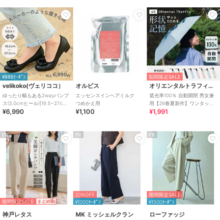
¥888ｸｰﾎﾟﾝ
期間限定SALE
velikoko(ヴェリココ）
オルビス
オリエンタルトラフィック
ゆったり幅もある2wayパンプ
エッセンスインヘアミルク
遮光率100％ 自動開閉 男女兼
ス(3.0cmヒール)[19.5~27cm]
つめかえ用
用【26春夏新作】ワンタッチ
¥6,990
¥1,100
¥1,991
ラクチンきれいシューズ
晴雨兼用 折りたたみ傘 /G-
0601
PR
PR
PR
20%OFF
期間限定SALE
期間限定SALE
まとめ割
¥1000ｸｰﾎﾟﾝ
¥1500ｸｰﾎﾟﾝ
神戸レタス
MK ミッシェルクラン
ローファッジ