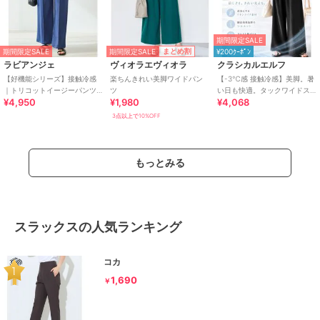
期間限定SALE
期間限定SALE
まとめ割
期間限定SALE
¥200ｸｰﾎﾟﾝ
ラビアンジェ
ヴィオラエヴィオラ
クラシカルエルフ
【好機能シリーズ】接触冷感
楽ちんきれい美脚ワイドパン
【-3℃感 接触冷感】美脚。暑
｜トリコットイージーパンツ
ツ
い日も快適。タックワイドス
¥4,950
¥1,980
¥4,068
｜楽なのに美脚/ストレッチ/セ
トレートイージーパンツ
ットアップ対応
3点以上で10%OFF
もっとみる
スラックスの人気ランキング
コカ
1,690
￥