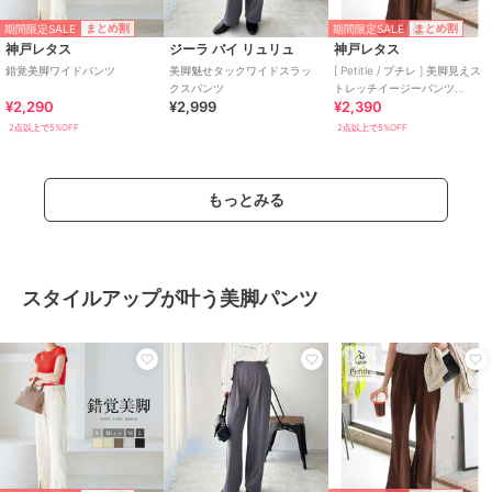
期間限定SALE
期間限定SALE
まとめ割
まとめ割
神戸レタス
ジーラ バイ リュリュ
神戸レタス
錯覚美脚ワイドパンツ
美脚魅せタックワイドスラッ
[ Petitle / プチレ ] 美脚見えス
クスパンツ
トレッチイージーパンツ
¥2,290
¥2,999
¥2,390
[M4266]
2点以上で5%OFF
2点以上で5%OFF
もっとみる
スタイルアップが叶う美脚パンツ