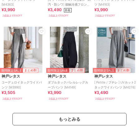
[M4363]
汚・防シワ] 接触冷感フロント
ツ [M4163]
¥3,990
¥3,490
¥3,990
タックワイドスラックス
新着
[M4408]
2点以上で5%OFF
2点以上で5%OFF
2点以上で5%OFF
期間限定SALE
期間限定SALE
期間限定SALE
まとめ割
まとめ割
まとめ割
神戸レタス
神戸レタス
神戸レタス
コーデュロイタックワイドパ
ダブルタックバレルレッグカ
[ Petitle / プチレ ] UVカット2
ンツ [M3990]
ーブパンツ [M4149]
タックワイドパンツ [M4276]
¥3,505
¥3,990
¥3,490
2点以上で5%OFF
2点以上で5%OFF
2点以上で5%OFF
もっとみる