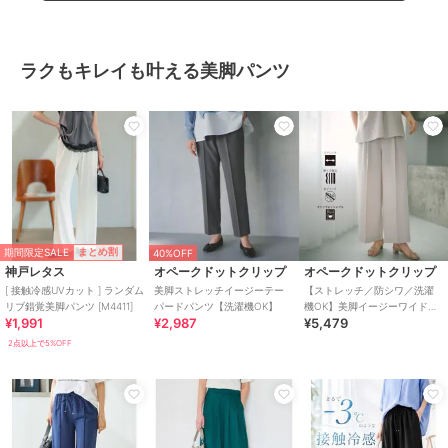
ラクもキレイも叶える美脚パンツ
期間限定SALE
まとめ割
40%OFF
神戸レタス
オペークドットクリップ
オペークドットクリップ
[ 接触冷感UVカット ] ランダム
美脚ストレッチイージーテー
【ストレッチ／防シワ／洗濯
リブ錯覚美脚パンツ [M4411]
パードパンツ【洗濯機OK】
機OK】美脚イージーワイドパ
¥1,991
¥2,987
¥5,479
ンツ《SS～LL／7col／セット
アップ可／丈が選べる》
2点以上で5%OFF