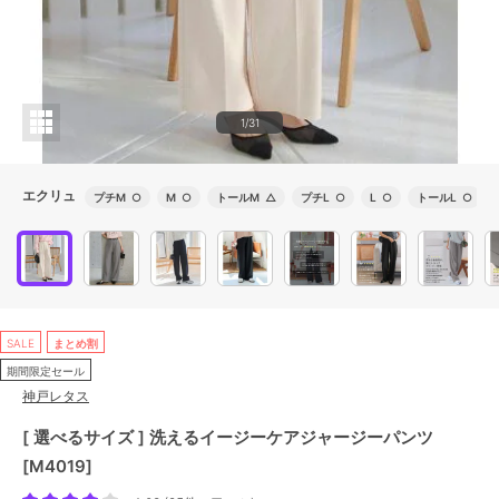
1/31
エクリュ
プチM
○
M
○
トールM
△
プチL
○
L
○
トールL
○
SALE
まとめ割
期間限定セール
神戸レタス
[ 選べるサイズ ] 洗えるイージーケアジャージーパンツ
[M4019]