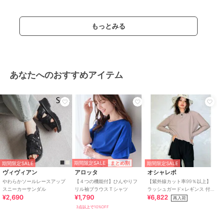
ー
/
ストレートパンツ
/
ライフ
スタイル
/
ビジネス
/
カジュア
もっとみる
ル
/
セレモニー・入学式・卒業式
スラックス
ポリエステル素材
/
無地
/
洗え
る
/
ストレッチ
/
ワイド・バギ
あなたへのおすすめアイテム
ー
/
ストレートパンツ
/
ライフ
スタイル
/
ビジネス
/
カジュア
ル
/
セレモニー・入学式・卒業式
原産国
中国
期間限定SALE
まとめ割
期間限定SALE
期間限定SALE
ヴィヴィアン
アロッタ
オシャレボ
やわらかソールレースアップ
【４つの機能付】ひんやりフ
【紫外線カット率99％以上】
スニーカーサンダル
リル袖ブラウスＴシャツ
ラッシュガード×レギンス 付
¥2,690
¥1,790
¥6,822
き タンキニ
再入荷
3点以上で10%OFF