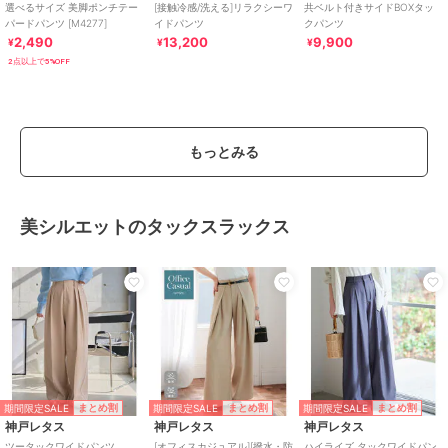
選べるサイズ 美脚ポンチテー
[接触冷感/洗える]リラクシーワ
共ベルト付きサイドBOXタッ
パードパンツ [M4277]
イドパンツ
クパンツ
2,490
13,200
9,900
¥
¥
¥
2点以上で5%OFF
もっとみる
美シルエットのタックスラックス
期間限定SALE
期間限定SALE
期間限定SALE
まとめ割
まとめ割
まとめ割
神戸レタス
神戸レタス
神戸レタス
ツータックワイドパンツ
[オフィスカジュアル][撥水・防
ハイライズ タックワイドパン