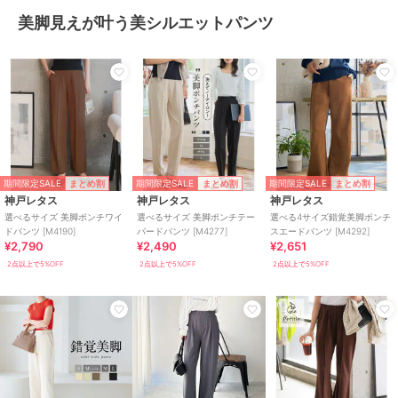
美脚見えが叶う美シルエットパンツ
期間限定SALE
期間限定SALE
期間限定SALE
まとめ割
まとめ割
まとめ割
神戸レタス
神戸レタス
神戸レタス
選べるサイズ 美脚ポンチワイ
選べるサイズ 美脚ポンチテー
選べる4サイズ錯覚美脚ポンチ
ドパンツ [M4190]
パードパンツ [M4277]
スエードパンツ [M4292]
¥2,790
¥2,490
¥2,651
2点以上で5%OFF
2点以上で5%OFF
2点以上で5%OFF