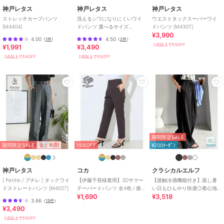
神戸レタス
神戸レタス
神戸レタス
期間限定セール開催中
ストレッチカーブパンツ
洗えるシワになりにくいワイ
ウエストタックスーパーワイ
[M4404]
ドパンツ 選べるサイズ
ドパンツ [M4307]
¥3,990
[M4162]
4.00
4.50
（
1件
）
（
2件
）
ブランド
神戸レタス
2点以上で5%OFF
¥1,991
¥3,490
ショップ
神戸レタス
2点以上で5%OFF
2点以上で5%OFF
商品カテゴリ
パンツ
／
スラックス
性別タイプ
レディース
パンツ
／
スラックス
カラー
エクリュ、グレー、ネイビー、ブ
ラック
サイズ
プチM,M,トールM,プチL,L,トール
期間限定SALE
L
期間限定SALE
まとめ割
15%OFF
¥200ｸｰﾎﾟﾝ
素材
ポリエステル95% ポリウレタン
神戸レタス
コカ
クラシカルエルフ
5%
[ Petitle / プチレ ] タックワイ
【伊藤千晃様着用】3Dサマー
【接触冷感機能付き】蒸し暑
商品のお取り扱い方法
ドストレートパンツ [M4027]
テーパードパンツ 全4色 / 接触
い日もひんやり快適◎着心地
¥1,690
¥3,518
冷感・シワになりにくい
ときちんと見えを両立。 イー
特徴
パンツ
3.66
（
15件
）
ジータックスラックス
¥3,490
ポリエステル素材
/
無地
/
洗え
2点以上で5%OFF
る
/
ストレッチ
/
ワイド・バギ