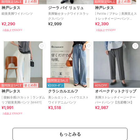
期間限定SALE
期間限定SALE
まとめ割
まとめ割
神戸レタス
ジーラ バイ リュリュ
神戸レタス
錯覚美脚ワイドパンツ
美脚魅せタックワイドスラッ
[ Petitle / プチレ ] 美脚見えス
クスパンツ
トレッチイージーパンツ
¥2,290
¥2,999
¥2,390
[M4266]
2点以上で5%OFF
2点以上で5%OFF
期間限定SALE
期間限定SALE
まとめ割
¥200ｸｰﾎﾟﾝ
40%OFF
神戸レタス
クラシカルエルフ
オペークドットクリップ
[ 接触冷感UVカット ] ランダム
美シルエット。ハイウエスト
美脚ストレッチイージーテー
リブ錯覚美脚パンツ [M4411]
ワイドデニムパンツ
パードパンツ【洗濯機OK】
¥1,991
¥3,518
¥2,987
2点以上で5%OFF
もっとみる