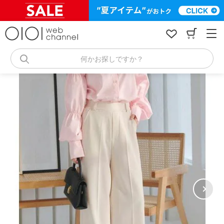
コ
ン
テ
ン
ツ
へ
何かお探しですか？
ス
キ
ッ
プ