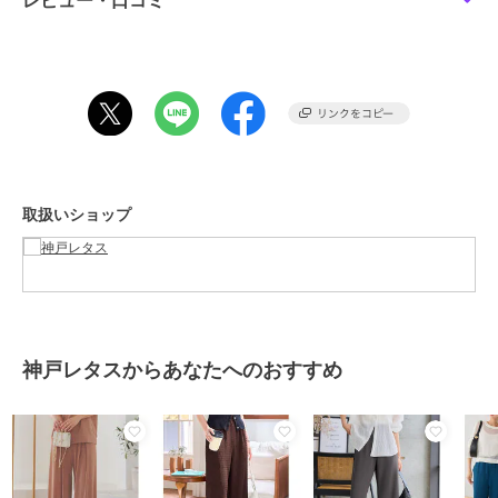
レビュー・口コミ
前股上 33
前下 60
ワタリ幅 29.5
裾幅 24
【M】
ウエスト幅 31-45
ヒップ幅 48.5
前股上 33
取扱いショップ
前下 69
ワタリ幅 29.5
裾幅 24
【トールM】
ウエスト幅 31-45
ヒップ幅 48.5
神戸レタスからあなたへのおすすめ
前股上 33
前下 74
ワタリ幅 29.5
裾幅 24
【プチL】