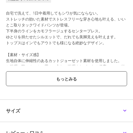
自宅で洗えて、1日中着用してもシワが気にならない。
ストレッチの効いた素材でストレスフリーな穿き心地も叶える、いい
とこ取りタックワイドパンツが登場。
下半身のラインをカモフラージュするセンタープレス。
ゆとりを持たせたシルエットで、だれでも美脚見えを叶えます。
トップスはインでもアウトでも様になる絶妙なデザイン。
【素材・サイズ感】
生地自体に伸縮性のあるカットジョーゼット素材を使用しました。
お洗濯の際はネットに畳んで入れて洗濯すれば、ある程度のシワが抑
えられてお手入れが簡単◎
1日中穿いても膝裏などにシワができにくくアイロンいらずなデイリ
ーパンツです。
ウエストにはバックゴムとベルトループ付き、両サイドのポケットは
深めで使いやすいのも便利ポイント。
M-Lサイズに加え、丈の短いプチサイズもご用意◎
ずるっと穿いていただけるよう少し長めのサイジングで、低身長さん
サイズ
から高身長さんまでお楽しみいただけます。
【プチM】
ウエスト幅 31-45
ヒップ幅 48.5