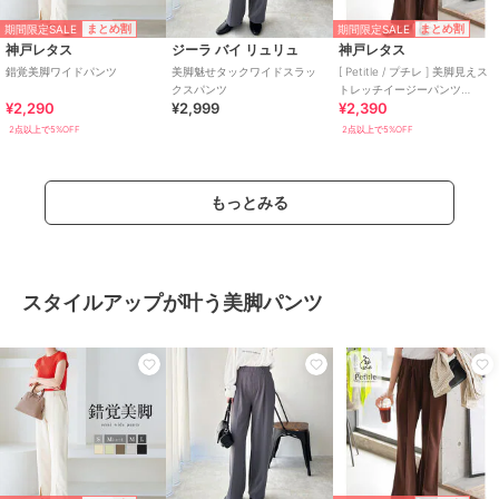
期間限定SALE
期間限定SALE
まとめ割
まとめ割
神戸レタス
ジーラ バイ リュリュ
神戸レタス
錯覚美脚ワイドパンツ
美脚魅せタックワイドスラッ
[ Petitle / プチレ ] 美脚見えス
クスパンツ
トレッチイージーパンツ
¥2,290
¥2,999
¥2,390
[M4266]
2点以上で5%OFF
2点以上で5%OFF
もっとみる
スタイルアップが叶う美脚パンツ