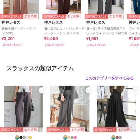
ウエスト幅 34-48
ヒップ幅 51.5
前股上 34
期間限定SALE
期間限定SALE
期間限定SALE
期間限定
まとめ割
まとめ割
まとめ割
前下 60
神戸レタス
神戸レタス
神戸レタス
神戸
ワタリ幅 30.5
接触冷感イージーパンツ
選べる2丈 カットジャガード
選べる5サイズ錯覚美脚スト
[S～L
裾幅 24.5
[M4081]
イージーパンツ [M4208]
レッチワイドパンツ [M4251]
ライタ
¥3,201
¥2,490
¥1,991
¥1,99
[M3949
2点以上で5%OFF
2点以上で5%OFF
2点以上で5%OFF
2点以上で
【L】
ウエスト幅 34-48
ヒップ幅 51.5
前股上 34
スラックスの類似アイテム
前下 69
ワタリ幅 30.5
このカテゴリーをすべてみる
裾幅 24.5
【トールL】
ウエスト幅 34-48
ヒップ幅 51.5
前股上 34
前下 74
ワタリ幅 30.5
期間限定SALE
期間限定SALE
期間限定SALE
まとめ割
まとめ割
まとめ割
裾幅 24.5#コウベレタス