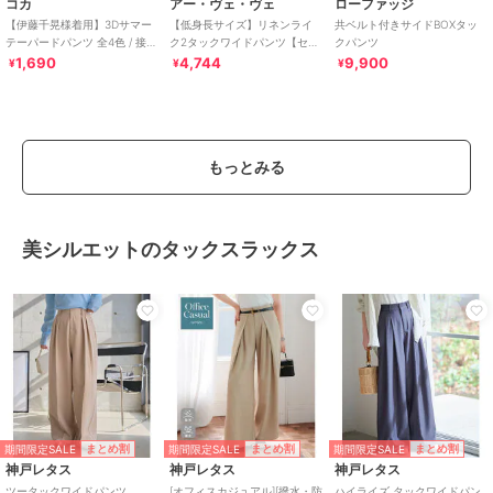
コカ
アー・ヴェ・ヴェ
ローファッジ
【伊藤千晃様着用】3Dサマー
【低身長サイズ】リネンライ
共ベルト付きサイドBOXタッ
テーパードパンツ 全4色 / 接触
ク2タックワイドパンツ【セッ
クパンツ
冷感・シワになりにくい
トアップ対応/接触冷感/UVカ
1,690
4,744
9,900
¥
¥
¥
ット/アンチピリ
もっとみる
美シルエットのタックスラックス
期間限定SALE
期間限定SALE
期間限定SALE
まとめ割
まとめ割
まとめ割
神戸レタス
神戸レタス
神戸レタス
ツータックワイドパンツ
[オフィスカジュアル][撥水・防
ハイライズ タックワイドパン