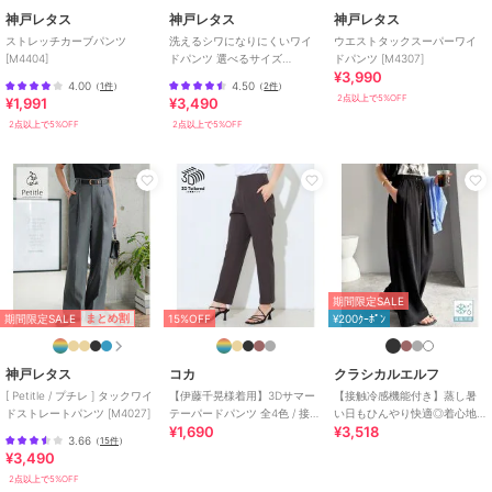
神戸レタス
神戸レタス
神戸レタス
期間限定セール開催中
ストレッチカーブパンツ
洗えるシワになりにくいワイ
ウエストタックスーパーワイ
[M4404]
ドパンツ 選べるサイズ
ドパンツ [M4307]
¥3,990
[M4162]
4.00
4.50
（
1件
）
（
2件
）
ブランド
神戸レタス
2点以上で5%OFF
¥1,991
¥3,490
ショップ
神戸レタス
2点以上で5%OFF
2点以上で5%OFF
商品カテゴリ
パンツ
／
スラックス
性別タイプ
レディース
パンツ
／
スラックス
カラー
ブラック、エクリュ、グレー、ネ
イビー
サイズ
プチM,M,トールM,プチL,L,トール
期間限定SALE
L
期間限定SALE
まとめ割
15%OFF
¥200ｸｰﾎﾟﾝ
素材
ポリエステル95% ポリウレタン
神戸レタス
コカ
クラシカルエルフ
5%
[ Petitle / プチレ ] タックワイ
【伊藤千晃様着用】3Dサマー
【接触冷感機能付き】蒸し暑
商品のお取り扱い方法
ドストレートパンツ [M4027]
テーパードパンツ 全4色 / 接触
い日もひんやり快適◎着心地
¥1,690
¥3,518
冷感・シワになりにくい
ときちんと見えを両立。 イー
特徴
パンツ
3.66
（
15件
）
ジータックスラックス
¥3,490
ポリエステル素材
/
無地
/
洗え
2点以上で5%OFF
る
/
ストレッチ
/
ワイド・バギ