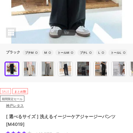
1/31
ブラック
プチM
○
M
○
トールM
○
プチL
○
L
○
トールL
○
SALE
まとめ割
期間限定セール
神戸レタス
[ 選べるサイズ ] 洗えるイージーケアジャージーパンツ
[M4019]