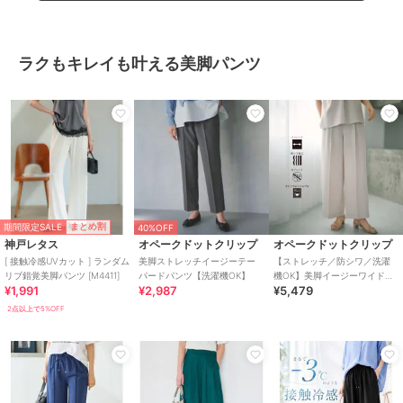
ラクもキレイも叶える美脚パンツ
期間限定SALE
まとめ割
40%OFF
神戸レタス
オペークドットクリップ
オペークドットクリップ
[ 接触冷感UVカット ] ランダム
美脚ストレッチイージーテー
【ストレッチ／防シワ／洗濯
リブ錯覚美脚パンツ [M4411]
パードパンツ【洗濯機OK】
機OK】美脚イージーワイドパ
¥1,991
¥2,987
¥5,479
ンツ《SS～LL／7col／セット
アップ可／丈が選べる》
2点以上で5%OFF