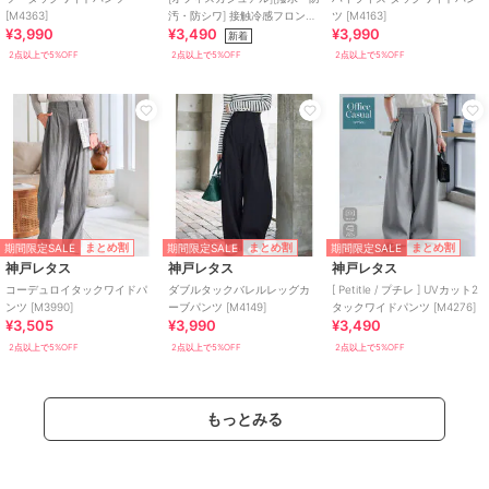
[M4363]
汚・防シワ] 接触冷感フロント
ツ [M4163]
¥3,990
¥3,490
¥3,990
タックワイドスラックス
新着
[M4408]
2点以上で5%OFF
2点以上で5%OFF
2点以上で5%OFF
期間限定SALE
期間限定SALE
期間限定SALE
まとめ割
まとめ割
まとめ割
神戸レタス
神戸レタス
神戸レタス
コーデュロイタックワイドパ
ダブルタックバレルレッグカ
[ Petitle / プチレ ] UVカット2
ンツ [M3990]
ーブパンツ [M4149]
タックワイドパンツ [M4276]
¥3,505
¥3,990
¥3,490
2点以上で5%OFF
2点以上で5%OFF
2点以上で5%OFF
もっとみる