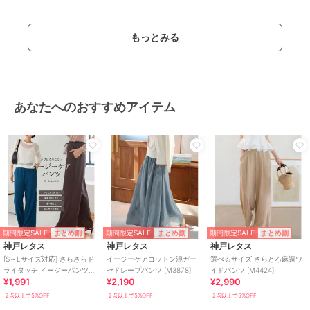
ー
/
ストレートパンツ
/
ライフ
スタイル
/
ビジネス
/
カジュア
もっとみる
ル
/
セレモニー・入学式・卒業式
スラックス
ポリエステル素材
/
無地
/
洗え
る
/
ストレッチ
/
ワイド・バギ
あなたへのおすすめアイテム
ー
/
ストレートパンツ
/
ライフ
スタイル
/
ビジネス
/
カジュア
ル
/
セレモニー・入学式・卒業式
原産国
中国
期間限定SALE
期間限定SALE
期間限定SALE
まとめ割
まとめ割
まとめ割
神戸レタス
神戸レタス
神戸レタス
[S～Lサイズ対応] さらさらド
イージーケアコットン混ガー
選べるサイズ さらとろ麻調ワ
ライタッチ イージーパンツ
ゼドレープパンツ [M3878]
イドパンツ [M4424]
¥1,991
¥2,190
¥2,990
[M3949]
2点以上で5%OFF
2点以上で5%OFF
2点以上で5%OFF