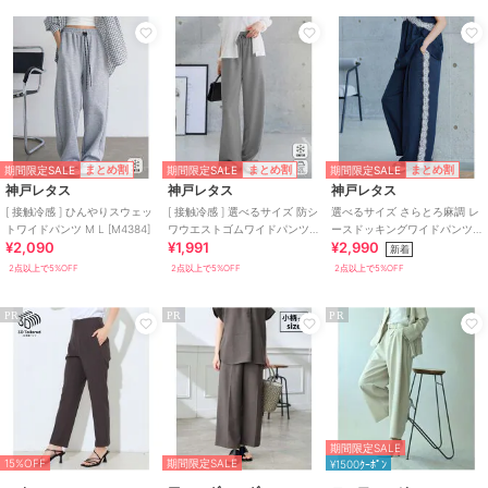
期間限定SALE
期間限定SALE
期間限定SALE
まとめ割
まとめ割
まとめ割
神戸レタス
神戸レタス
神戸レタス
[ 接触冷感 ] ひんやりスウェッ
[ 接触冷感 ] 選べるサイズ 防シ
選べるサイズ さらとろ麻調 レ
トワイドパンツ M L [M4384]
ワウエストゴムワイドパンツ
ースドッキングワイドパンツ
¥2,090
¥1,991
¥2,990
[M4432]
[M4435]
新着
2点以上で5%OFF
2点以上で5%OFF
2点以上で5%OFF
PR
PR
PR
期間限定SALE
15%OFF
期間限定SALE
¥1500ｸｰﾎﾟﾝ