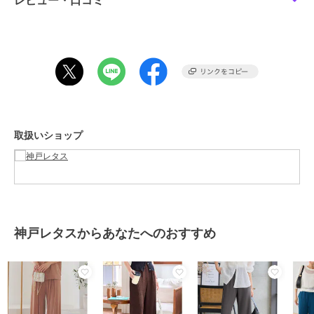
レビュー・口コミ
前股上 33
前下 60
ワタリ幅 29.5
裾幅 24
【M】
ウエスト幅 31-45
ヒップ幅 48.5
前股上 33
取扱いショップ
前下 69
ワタリ幅 29.5
裾幅 24
【トールM】
ウエスト幅 31-45
ヒップ幅 48.5
神戸レタスからあなたへのおすすめ
前股上 33
前下 74
ワタリ幅 29.5
裾幅 24
【プチL】