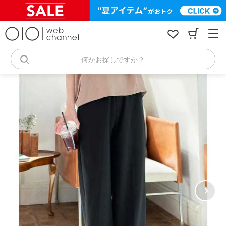
コ
ン
テ
ン
ツ
へ
何かお探しですか？
ス
キ
ッ
プ