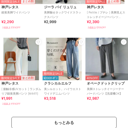
期間限定SALE
期間限定SALE
まとめ割
まとめ割
神戸レタス
ジーラ バイ リュリュ
神戸レタス
錯覚美脚ワイドパンツ
美脚魅せタックワイドスラッ
[ Petitle / プチレ ] 美脚見えス
クスパンツ
トレッチイージーパンツ
¥2,290
¥2,999
¥2,390
[M4266]
2点以上で5%OFF
2点以上で5%OFF
期間限定SALE
期間限定SALE
まとめ割
¥200ｸｰﾎﾟﾝ
40%OFF
神戸レタス
クラシカルエルフ
オペークドットクリップ
[ 接触冷感UVカット ] ランダム
美シルエット。ハイウエスト
美脚ストレッチイージーテー
リブ錯覚美脚パンツ [M4411]
ワイドデニムパンツ
パードパンツ【洗濯機OK】
¥1,991
¥3,518
¥2,987
2点以上で5%OFF
もっとみる