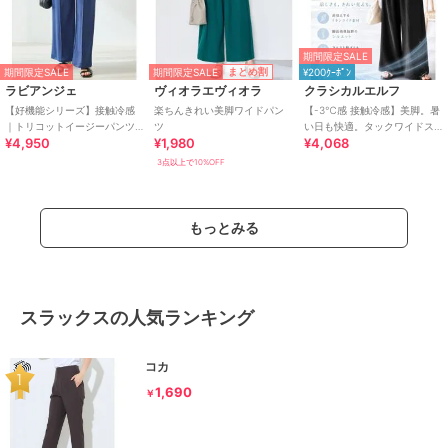
期間限定SALE
期間限定SALE
まとめ割
期間限定SALE
¥200ｸｰﾎﾟﾝ
ラビアンジェ
ヴィオラエヴィオラ
クラシカルエルフ
【好機能シリーズ】接触冷感
楽ちんきれい美脚ワイドパン
【-3℃感 接触冷感】美脚。暑
｜トリコットイージーパンツ
ツ
い日も快適。タックワイドス
¥4,950
¥1,980
¥4,068
｜楽なのに美脚/ストレッチ/セ
トレートイージーパンツ
ットアップ対応
3点以上で10%OFF
もっとみる
スラックスの人気ランキング
コカ
1,690
￥