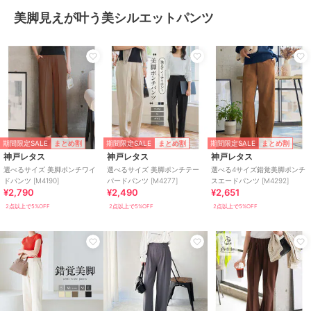
美脚見えが叶う美シルエットパンツ
期間限定SALE
期間限定SALE
期間限定SALE
まとめ割
まとめ割
まとめ割
神戸レタス
神戸レタス
神戸レタス
選べるサイズ 美脚ポンチワイ
選べるサイズ 美脚ポンチテー
選べる4サイズ錯覚美脚ポンチ
ドパンツ [M4190]
パードパンツ [M4277]
スエードパンツ [M4292]
¥2,790
¥2,490
¥2,651
2点以上で5%OFF
2点以上で5%OFF
2点以上で5%OFF