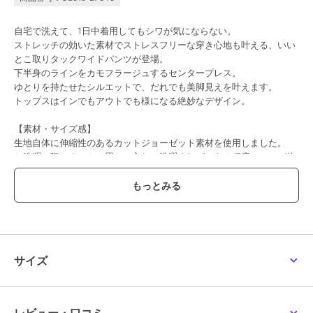
自宅で洗えて、1日中着用してもシワが気にならない。
ストレッチの効いた素材でストレスフリーな穿き心地も叶える、いい
とこ取りタックワイドパンツが登場。
下半身のラインをカモフラージュするセンタープレス。
ゆとりを持たせたシルエットで、だれでも美脚見えを叶えます。
トップスはインでもアウトでも様になる絶妙なデザイン。
【素材・サイズ感】
生地自体に伸縮性のあるカットジョーゼット素材を使用しました。
お洗濯の際はネットに畳んで入れて洗濯すれば、ある程度のシワが抑
えられてお手入れが簡単◎
1日中穿いても膝裏などにシワができにくくアイロンいらずなデイリ
ーパンツです。
ウエストにはバックゴムとベルトループ付き、両サイドのポケットは
深めで使いやすいのも便利ポイント。
M-Lサイズに加え、丈の短いプチサイズもご用意◎
ずるっと穿いていただけるよう少し長めのサイジングで、低身長さん
サイズ
から高身長さんまでお楽しみいただけます。
【プチM】
ウエスト幅 31-45
ヒップ幅 48.5