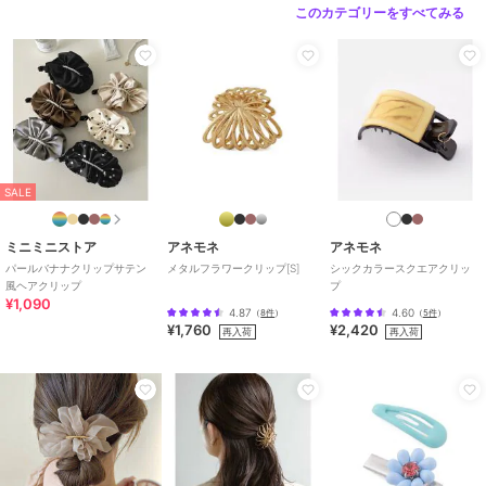
このカテゴリーをすべてみる
SALE
ミニミニストア
アネモネ
アネモネ
パールバナナクリップサテン
メタルフラワークリップ[S]
シックカラースクエアクリッ
風ヘアクリップ
プ
¥1,090
4.87
4.60
（
8件
）
（
5件
）
¥1,760
¥2,420
再入荷
再入荷