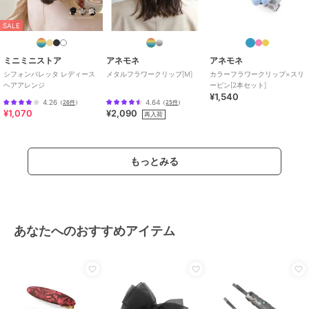
SALE
ミニミニストア
アネモネ
アネモネ
シフォンバレッタ レディース
メタルフラワークリップ[M]
カラーフラワークリップ×スリ
ヘアアレンジ
ーピン[2本セット]
¥1,540
4.26
4.64
（
26件
）
（
25件
）
¥1,070
¥2,090
再入荷
もっとみる
あなたへのおすすめアイテム