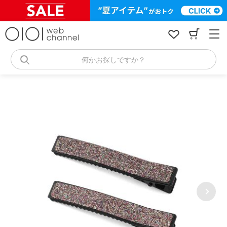
コ
ン
テ
ン
ツ
へ
何かお探しですか？
ス
キ
ッ
プ