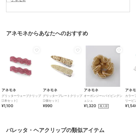
商品のお取り扱い方法
原産国
-
アネモネからあなたへのおすすめ
アネモネ
アネモネ
アネモネ
アネ
グリッターウェーブクリップ
グリッタープレートクリップ
オーガンジー×パイピングシ
カラー
[2本セット]
[2個セット]
ュシュ
リーピン
¥1,100
¥990
¥1,320
¥1,54
再入荷
バレッタ・ヘアクリップの類似アイテム