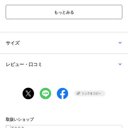
■使用時などにラメが落ちてしまう場合がございます。
＜価格改定のお知らせ＞
2026/7/8より、原材料の高騰のため価格改定をさせて頂きます。
商品タグに記載している価格につきまして、旧価格のものが混在して
いる場合がございます。
ご了承下さいますよう、お願い申し上げます。
サイズ
ブランド
アネモネ
ショップ
アネモネ
レビュー・口コミ
商品カテゴリ
アクセサリー・ヘアアクセサリー
／
バレッタ・ヘアクリップ
性別タイプ
レディース
アクセサリー・ヘアアクセサリー
／
バレッタ・ヘアクリップ
カラー
ピンク
サイズ
FREE
取扱いショップ
素材
ポリエステル、合金