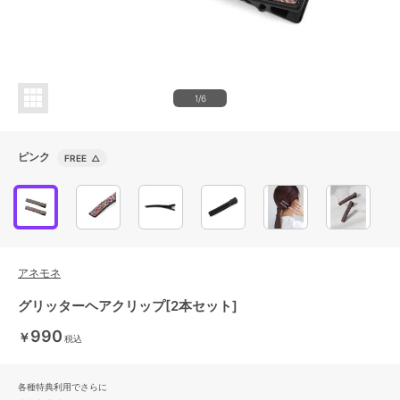
1/6
ピンク
FREE
△
アネモネ
グリッターヘアクリップ[2本セット]
990
￥
税込
各種特典利用でさらに