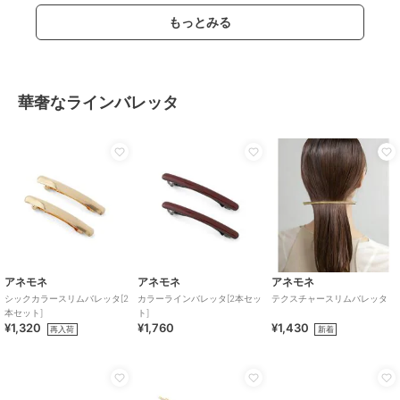
もっとみる
華奢なラインバレッタ
アネモネ
アネモネ
アネモネ
シックカラースリムバレッタ[2
カラーラインバレッタ[2本セッ
テクスチャースリムバレッタ
本セット]
ト]
¥1,320
¥1,760
¥1,430
再入荷
新着