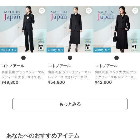
¥888ｸｰﾎﾟﾝ
¥888ｸｰﾎﾟﾝ
¥888ｸｰﾎﾟﾝ
コトノアール
コトノアール
コトノアール
喪服 礼服 ブラックフォーマル
喪服 礼服 ブラックフォーマル
喪服 礼服 ロング丈 丈長 ブラ
レディース 大きいサイズ 夏物
レディース 大きいサイズ ゆっ
ックフォーマル レディース 大
¥49,800
¥54,800
¥42,900
夏用 パンツ 日本製
たり ロング 日本製 (61003)
きいサイズ 夏物 夏用 日本製
もっとみる
あなたへのおすすめアイテム