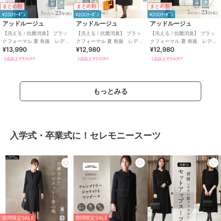
まとめ割
まとめ割
まとめ割
¥200ｸｰﾎﾟﾝ
¥200ｸｰﾎﾟﾝ
¥200ｸｰﾎﾟﾝ
アッドルージュ
アッドルージュ
アッドルージュ
【洗える / 抗菌消臭】 ブラッ
【洗える / 抗菌消臭】 ブラッ
【洗える / 抗菌消臭】 ブラッ
クフォーマル 夏 喪服 レディ
クフォーマル 夏 喪服 レディ
クフォーマル 夏 喪服 レディ
¥13,990
¥12,980
¥12,980
ース 着丈が選べる 5号～23
ース 着丈が選べる 5号～23
ース 着丈が選べる 5号～23
号
号
号
2点以上で5%OFF
2点以上で5%OFF
2点以上で5%OFF
もっとみる
入学式・卒業式に！セレモニースーツ
期間限定SALE
期間限定SALE