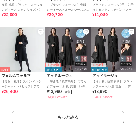
喪服 礼服 ブラックフォーマル
【ブラックフォーマル】喪服
ブラックフォーマル7号～21号/
レディース 大きいサイズ パン
レディース／オールシーズン
洗えるストレッチパンツスー
¥22,999
¥20,720
¥14,080
ツ 夏 夏物 夏用 洗える 日本製
対応／礼服／大きいサイズ
ツ/２点セット/喪服/卒業式/卒
（メアリーココ）
園式
まとめ割
まとめ割
SALE
¥200ｸｰﾎﾟﾝ
¥200ｸｰﾎﾟﾝ
フォルムフォルマ
アッドルージュ
アッドルージュ
【喪服・礼服】スタンドカラ
【洗える / 抗菌消臭】 ブラッ
【洗える / 抗菌消臭】 ブラッ
ージャケット&セミフレアワン
クフォーマル 夏 喪服 レディ
クフォーマル 夏 喪服 レディ
¥26,400
¥13,990
¥13,990
ピース/ブラックフォーマルス
ース 着丈が選べる 5号～23
ース 着丈が選べる 5号～23
新着
ーツ〈大きいサイズ
号
号
2点以上で5%OFF
2点以上で5%OFF
もっとみる