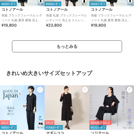
¥888ｸｰﾎﾟﾝ
¥888ｸｰﾎﾟﾝ
¥888ｸｰﾎﾟﾝ
コトノアール
コトノアール
コトノアール
喪服 ブラックフォーマル レデ
喪服 礼服 ブラックフォーマル
喪服 ブラックフォーマル レデ
ィース 礼服 夏用 夏物 洗える
レディース 洗える ストレッチ
ィース 礼服 夏用 夏物 洗える
¥19,800
¥23,800
¥19,800
ワンピース（63003）
ロング ゆったり 日本製 62011
ワンピース （63004）
もっとみる
きれいめ大きいサイズセットアップ
SALE
SALE
期間限定SALE
¥888ｸｰﾎﾟﾝ
¥1888ｸｰﾎﾟﾝ
¥500ｸｰﾎﾟﾝ
コトノアール
マダムココ
ソリテール