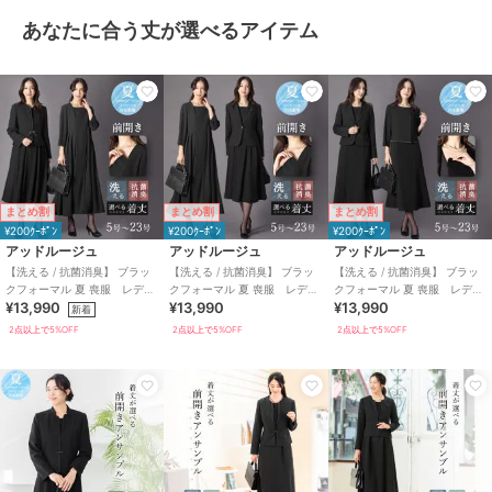
あなたに合う丈が選べるアイテム
まとめ割
まとめ割
まとめ割
¥200ｸｰﾎﾟﾝ
¥200ｸｰﾎﾟﾝ
¥200ｸｰﾎﾟﾝ
アッドルージュ
アッドルージュ
アッドルージュ
【洗える / 抗菌消臭】 ブラッ
【洗える / 抗菌消臭】 ブラッ
【洗える / 抗菌消臭】 ブラッ
クフォーマル 夏 喪服 レディ
クフォーマル 夏 喪服 レディ
クフォーマル 夏 喪服 レディ
¥13,990
¥13,990
¥13,990
ース 着丈が選べる 5号～23
ース 着丈が選べる 5号～23
ース 着丈が選べる 5号～23
新着
号
号
号
2点以上で5%OFF
2点以上で5%OFF
2点以上で5%OFF