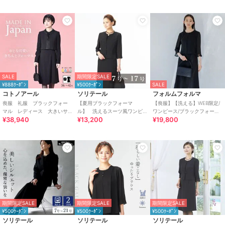
SALE
期間限定SALE
¥888ｸｰﾎﾟﾝ
¥500ｸｰﾎﾟﾝ
SALE
コトノアール
ソリテール
フォルムフォルマ
喪服 礼服 ブラックフォー
【夏用ブラックフォーマ
【喪服】【洗える】WEB限定/
マル レディース 大きいサ
ル】 洗えるスーツ風ワンピ
ワンピース/ブラックフォーマ
¥38,940
¥13,200
¥19,800
イズ 夏 夏用 日本製
ース/レディース/喪服/礼服/法
ル/夏
事/冠婚葬祭
期間限定SALE
期間限定SALE
期間限定SALE
¥500ｸｰﾎﾟﾝ
¥500ｸｰﾎﾟﾝ
¥500ｸｰﾎﾟﾝ
ソリテール
ソリテール
ソリテール