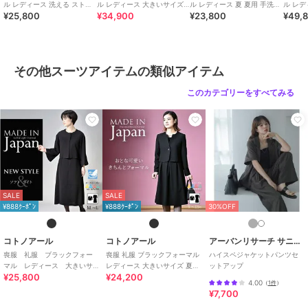
ル レディース 洗える ストレ
ル レディース 大きいサイズ
ル レディース 夏 夏用 手洗い
ル レ
ポリエステル素材
/
無地
/
LL･13
¥25,800
¥34,900
¥23,800
¥49,
ッチ 前あき ロング ゆったり
ロング丈 夏 夏用 日本製
涼しい ゆったり 日本製
夏物 夏
号以上あり
/
ハーフ ひざ丈
/
セ
日本製
（63000）
レモニー・入学式・卒業式
/
ブラ
ックフォーマル（礼装・喪服）
その他スーツアイテムの類似アイテム
その他スーツアイテム
ポリエステル素材
/
無地
/
LL･13
このカテゴリーをすべてみる
号以上あり
/
ハーフ ひざ丈
/
セ
レモニー・入学式・卒業式
/
ブラ
ックフォーマル（礼装・喪服）
原産国
日本製
SALE
SALE
¥888ｸｰﾎﾟﾝ
¥888ｸｰﾎﾟﾝ
30%OFF
コトノアール
コトノアール
アーバンリサーチ サニーレーベル
喪服 礼服 ブラックフォー
喪服 礼服 ブラックフォーマル
ハイスペジャケットパンツセ
マル レディース 大きいサ
レディース 大きいサイズ 夏物
ットアップ
¥25,800
¥24,200
イズ 夏 夏用 日本製
夏用 日本製
4.00
（
1件
）
¥7,700