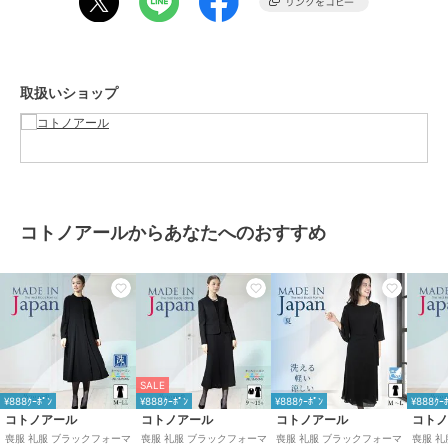
ブランド
コトノアール
ショップ
コトノアール
取扱いショップ
商品カテゴリ
スーツ・セットアップ
／
その他
スーツアイテム
性別タイプ
レディース
スーツ・セットアップ
／
その他
スーツアイテム
カラー
ブラック
コトノアールからあなたへのおすすめ
サイズ
7号（36）,9号（38）,11号（40）
素材
表地：ポリエステル100％
サテン部分：ポリエステル100％
裏地：ポリエステル100％（ワン
ピース袖裏なし）
商品のお取り扱い方法
SALE
お手入れ
ドライクリーニング
¥888ｸｰﾎﾟﾝ
¥888ｸｰﾎﾟﾝ
¥888ｸｰﾎﾟﾝ
¥888ｸｰ
コトノアール
コトノアール
コトノアール
コト
特徴
スーツ・セットアップ
喪服 礼服 ブラックフォーマ
喪服 礼服 ブラックフォーマ
喪服 礼服 ブラックフォーマ
喪服 