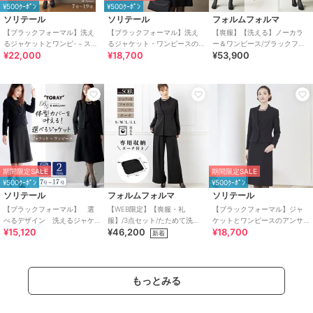
¥500ｸｰﾎﾟﾝ
¥500ｸｰﾎﾟﾝ
ソリテール
ソリテール
フォルムフォルマ
【ブラックフォーマル】洗え
【ブラックフォーマル】洗え
【喪服】【洗える】ノーカラ
るジャケットとワンピ-－スの
るジャケット・ワンピースの
ー＆ワンピース/ブラックフォ
¥22,000
¥18,700
¥53,900
アンサンブル/喪服/礼服/卒業
アンサンブル/喪服/礼服/卒業
ーマル/七五三/セレモニー/オー
式/卒園式
式/卒園式
ルシーズン
期間限定SALE
期間限定SALE
¥500ｸｰﾎﾟﾝ
¥500ｸｰﾎﾟﾝ
ソリテール
フォルムフォルマ
ソリテール
【ブラックフォーマル】 選
【WEB限定】【喪服・礼
【ブラックフォーマル】ジャ
べるデザイン 洗えるジャケ
服】/3点セット/たためて洗え
ケットとワンピースのアンサ
¥15,120
¥46,200
¥18,700
ット・ワンピースアンサンブ
るブラックフォーマル /卒業式/
ンブル/卒業式/卒園式/喪服
新着
ル 喪服 卒業式 礼服
入学式
もっとみる