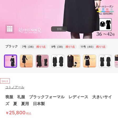
1/13
ブラック
7号（36）
残り1点
9号（38）
残り1点
11号（40）
残り1点
SALE
コトノアール
喪服 礼服 ブラックフォーマル レディース 大きいサイ
ズ 夏 夏用 日本製
25,800
￥
税込