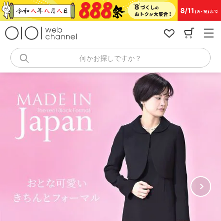
コ
ン
テ
ン
ツ
へ
何かお探しですか？
ス
キ
ッ
プ