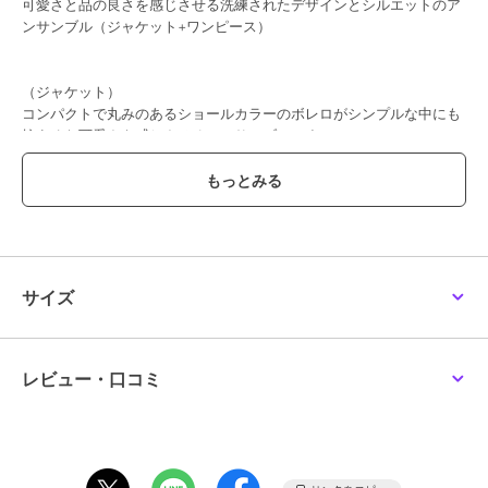
可愛さと品の良さを感じさせる洗練されたデザインとシルエットのア
ンサンブル（ジャケット+ワンピース）
（ジャケット）
コンパクトで丸みのあるショールカラーのボレロがシンプルな中にも
控えめな可愛さを感じさせるアンサンブルです。
１つホックあき
袖口はスリット入りで折り返しても着用できます
（折り返しても裏地が見えたりしない安心仕様）
(ワンピース)
胸切替、リボン、袖口切替部分にあしらったサテンがポイント。広が
サイズ
り過ぎないフレアーシルエットと袖口フリルが
上品でエレガントです。
レビュー・口コミ
【サイズ】
７号（36）
９号（38）
11号（40）