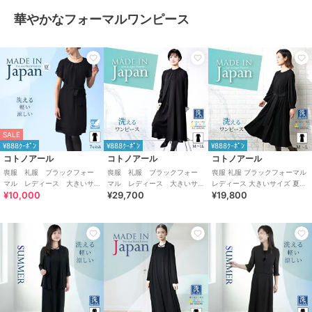
華やかなフォーマルワンピース
SALE
¥888ｸｰﾎﾟﾝ
¥888ｸｰﾎﾟﾝ
¥888ｸｰﾎﾟﾝ
コトノアール
コトノアール
コトノアール
喪服 礼服 ブラックフォー
喪服 礼服 ブラックフォー
喪服 礼服 ブラックフォーマル
マル レディース 大きいサ
マル レディース 大きいサ
レディース 大きいサイズ 夏物
¥10,000
¥29,700
¥19,800
イズ 夏 夏用 日本製
イズ 夏 夏用 日本製
夏用 洗える 日本製