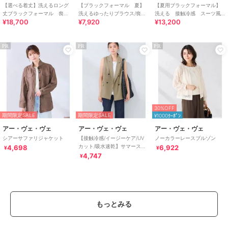
【選べる着丈】洗えるロング
【ブラックフォーマル 夏】
【夏用ブラックフォーマル】
丈ブラックフォーマル 喪
洗えるゆったりブラウス/喪服/
洗える 接触冷感 スーツ風
¥18,700
¥7,920
¥13,200
服 礼服 卒業式 卒園式
礼服/レディース/法事/卒業式
前開きサマーフォーマルワン
ピース/喪服/礼服
PR
PR
PR
30%OFF
期間限定SALE
期間限定SALE
¥1000ｸｰﾎﾟﾝ
アー・ヴェ・ヴェ
アー・ヴェ・ヴェ
アー・ヴェ・ヴェ
シアーサファリジャケット
【接触冷感/イージーケア/UV
ノーカラーレースブルゾン
カット/吸水速乾】サマースト
4,698
6,922
¥
¥
レッチダブルジレジャケット
4,747
¥
もっとみる