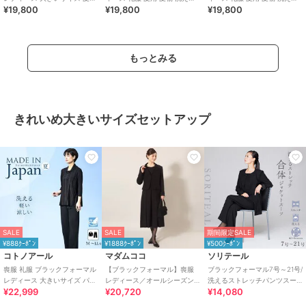
¥19,800
¥19,800
¥19,800
夏用 洗える 日本製
ワンピース（63003）
ワンピース （63004）
もっとみる
きれいめ大きいサイズセットアップ
SALE
SALE
期間限定SALE
¥888ｸｰﾎﾟﾝ
¥1888ｸｰﾎﾟﾝ
¥500ｸｰﾎﾟﾝ
コトノアール
マダムココ
ソリテール
喪服 礼服 ブラックフォーマル
【ブラックフォーマル】喪服
ブラックフォーマル7号～21号/
レディース 大きいサイズ パン
レディース／オールシーズン
洗えるストレッチパンツスー
¥22,999
¥20,720
¥14,080
ツ 夏 夏物 夏用 洗える 日本製
対応／礼服／大きいサイズ
ツ/２点セット/喪服/卒業式/卒
（メアリーココ）
園式