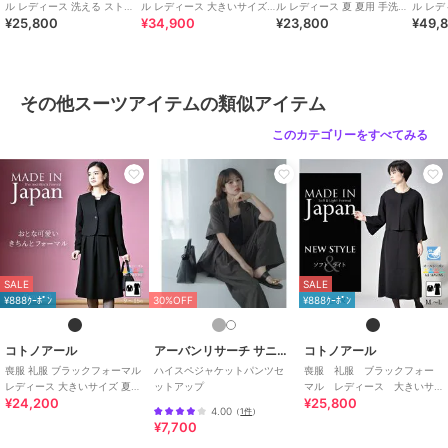
その他スーツアイテム
ル レディース 洗える ストレ
ル レディース 大きいサイズ
ル レディース 夏 夏用 手洗い
ル レ
¥25,800
¥34,900
¥23,800
¥49,
ッチ 前あき ロング ゆったり
ロング丈 夏 夏用 日本製
涼しい ゆったり 日本製
夏物 夏
ポリエステル素材
/
無地
/
LL･13
日本製
（63000）
号以上あり
/
ハーフ ひざ丈
/
セ
レモニー・入学式・卒業式
/
ブラ
ックフォーマル（礼装・喪服）
その他スーツアイテムの類似アイテム
原産国
日本製
このカテゴリーをすべてみる
SALE
SALE
¥888ｸｰﾎﾟﾝ
30%OFF
¥888ｸｰﾎﾟﾝ
コトノアール
アーバンリサーチ サニーレーベル
コトノアール
喪服 礼服 ブラックフォーマル
ハイスペジャケットパンツセ
喪服 礼服 ブラックフォー
レディース 大きいサイズ 夏物
ットアップ
マル レディース 大きいサ
¥24,200
¥25,800
夏用 日本製
イズ 夏 夏用 日本製
4.00
（
1件
）
¥7,700