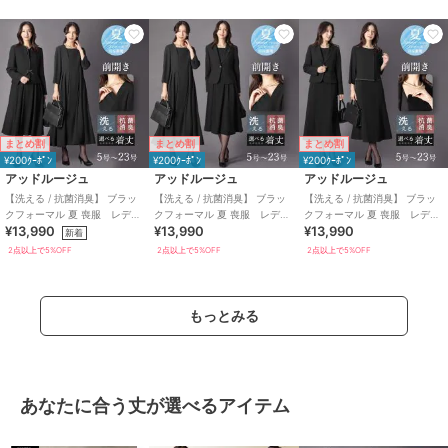
まとめ割
まとめ割
まとめ割
¥200ｸｰﾎﾟﾝ
¥200ｸｰﾎﾟﾝ
¥200ｸｰﾎﾟﾝ
アッドルージュ
アッドルージュ
アッドルージュ
【洗える / 抗菌消臭】 ブラッ
【洗える / 抗菌消臭】 ブラッ
【洗える / 抗菌消臭】 ブラッ
クフォーマル 夏 喪服 レディ
クフォーマル 夏 喪服 レディ
クフォーマル 夏 喪服 レディ
¥13,990
¥13,990
¥13,990
ース 着丈が選べる 5号～23
ース 着丈が選べる 5号～23
ース 着丈が選べる 5号～23
新着
号
号
号
2点以上で5%OFF
2点以上で5%OFF
2点以上で5%OFF
もっとみる
あなたに合う丈が選べるアイテム