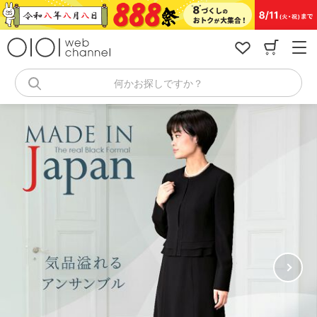
コ
ン
テ
ン
ツ
へ
何かお探しですか？
ス
キ
ッ
プ