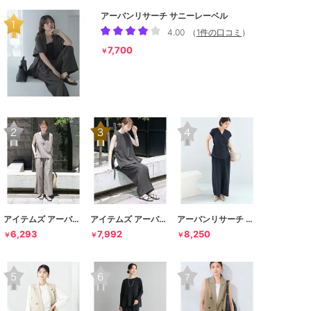
アーバンリサーチ サニーレーベル
4.00
（
1件の口コミ
）
7,700
￥
アイテムズ アーバンリサーチ
アイテムズ アーバンリサーチ
アーバンリサーチ ロッソ
6,293
7,992
8,250
￥
￥
￥