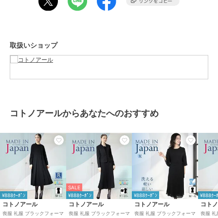
スーツアイテム
性別タイプ
レディース
スーツ・セットアップ
／
その他
スーツアイテム
取扱いショップ
カラー
ブラック
サイズ
９号,11号,13号,15号
素材
表地：ポリエステル100％
衿部分：トリアセテート80％
ポリエステル20％
裏地：キュプラ100％ （ワンピ
コトノアールからあなたへのおすすめ
ース袖裏なし）
商品のお取り扱い方法
お手入れ
ドライクリーニング
特徴
スーツ・セットアップ
ポリエステル素材
/
無地
/
LL･13
号以上あり
/
ハーフ ひざ丈
/
セ
SALE
レモニー・入学式・卒業式
/
ブラ
¥888ｸｰﾎﾟﾝ
¥888ｸｰﾎﾟﾝ
¥888ｸｰﾎﾟﾝ
¥888ｸｰ
ックフォーマル（礼装・喪服）
コトノアール
コトノアール
コトノアール
コト
喪服 礼服 ブラックフォーマ
喪服 礼服 ブラックフォーマ
喪服 礼服 ブラックフォーマ
喪服 