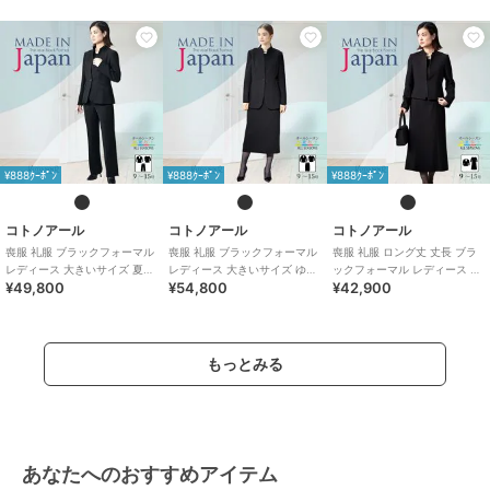
¥888ｸｰﾎﾟﾝ
¥888ｸｰﾎﾟﾝ
¥888ｸｰﾎﾟﾝ
コトノアール
コトノアール
コトノアール
喪服 礼服 ブラックフォーマル
喪服 礼服 ブラックフォーマル
喪服 礼服 ロング丈 丈長 ブラ
レディース 大きいサイズ 夏物
レディース 大きいサイズ ゆっ
ックフォーマル レディース 大
¥49,800
¥54,800
¥42,900
夏用 パンツ 日本製
たり ロング 日本製 (61003)
きいサイズ 夏物 夏用 日本製
もっとみる
あなたへのおすすめアイテム