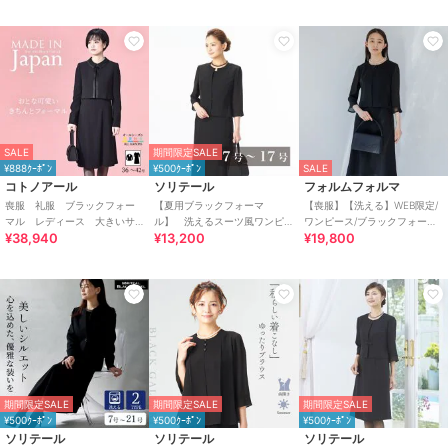
SALE
期間限定SALE
¥888ｸｰﾎﾟﾝ
¥500ｸｰﾎﾟﾝ
SALE
コトノアール
ソリテール
フォルムフォルマ
喪服 礼服 ブラックフォー
【夏用ブラックフォーマ
【喪服】【洗える】WEB限定/
マル レディース 大きいサ
ル】 洗えるスーツ風ワンピ
ワンピース/ブラックフォーマ
¥38,940
¥13,200
¥19,800
イズ 夏 夏用 日本製
ース/レディース/喪服/礼服/法
ル/夏
事/冠婚葬祭
期間限定SALE
期間限定SALE
期間限定SALE
¥500ｸｰﾎﾟﾝ
¥500ｸｰﾎﾟﾝ
¥500ｸｰﾎﾟﾝ
ソリテール
ソリテール
ソリテール