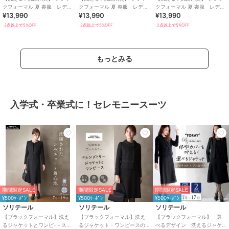
クフォーマル 夏 喪服 レディ
クフォーマル 夏 喪服 レディ
クフォーマル 夏 喪服 レディ
¥13,990
¥13,990
¥13,990
ース 着丈が選べる 5号～23
ース 着丈が選べる 5号～23
ース 着丈が選べる 5号～23
号
号
号
2点以上で5%OFF
2点以上で5%OFF
2点以上で5%OFF
もっとみる
入学式・卒業式に！セレモニースーツ
期間限定SALE
期間限定SALE
期間限定SALE
¥500ｸｰﾎﾟﾝ
¥500ｸｰﾎﾟﾝ
¥500ｸｰﾎﾟﾝ
ソリテール
ソリテール
ソリテール
【ブラックフォーマル】洗え
【ブラックフォーマル】洗え
【ブラックフォーマル】 選
るジャケットとワンピ-－スの
るジャケット・ワンピースの
べるデザイン 洗えるジャケ