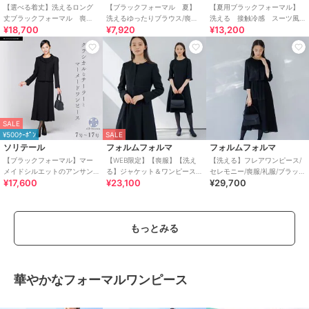
【選べる着丈】洗えるロング
【ブラックフォーマル 夏】
【夏用ブラックフォーマル】
丈ブラックフォーマル 喪
洗えるゆったりブラウス/喪服/
洗える 接触冷感 スーツ風
¥18,700
¥7,920
¥13,200
服 礼服 卒業式 卒園式
礼服/レディース/法事/卒業式
前開きサマーフォーマルワン
ピース/喪服/礼服
SALE
¥500ｸｰﾎﾟﾝ
SALE
ソリテール
フォルムフォルマ
フォルムフォルマ
【ブラックフォーマル】マー
【WEB限定】【喪服】【洗え
【洗える】フレアワンピース/
メイドシルエットのアンサン
る】ジャケット＆ワンピース/
セレモニー/喪服/礼服/ブラック
¥17,600
¥23,100
¥29,700
ブル/喪服/礼服/卒業式/卒園式
ブラックフォーマル/七五三/オ
フォーマル
ールシーズン
もっとみる
華やかなフォーマルワンピース