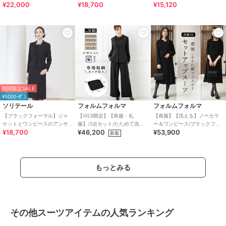
¥22,000
¥18,700
¥15,120
アンサンブル/喪服/礼服/卒業
アンサンブル/喪服/礼服/卒業
ット・ワンピースアンサンブ
式/卒園式
式/卒園式
ル 喪服 卒業式 礼服
期間限定SALE
¥500ｸｰﾎﾟﾝ
ソリテール
フォルムフォルマ
フォルムフォルマ
【ブラックフォーマル】ジャ
【WEB限定】【喪服・礼
【喪服】【洗える】ノーカラ
ケットとワンピースのアンサ
服】/3点セット/たためて洗え
ー＆ワンピース/ブラックフォ
¥18,700
¥46,200
¥53,900
ンブル/卒業式/卒園式/喪服
るブラックフォーマル /卒業式/
ーマル/七五三/セレモニー/オー
新着
入学式
ルシーズン
もっとみる
その他スーツアイテムの人気ランキング