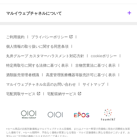
マルイウェブチャネルについて
ご利用規約
プライバシーポリシー
個人情報の取り扱いに関する同意条項
丸井グループ カスタマーハラスメント対応方針
cookieポリシー
特定商取引に関する法律に基づく表示
古物営業法に基づく表示
酒類販売管理者標識
高度管理医療機器等販売許可に基づく表示
マルイウェブチャネル出店のお問い合わせ
サイトマップ
宅配買取サービス
宅配収納サービス
※セール商品の比較対象価格はマルイウェブチャネル旧価格、またはメーカー希望小売価格に現在の消費税を加算
した価格です。※セール期間中、予告なく価格が変更となる場合・マルイ店舗価格と異なる場合がございます。お
支払いはご注文時の価格となりますのでご了承ください。