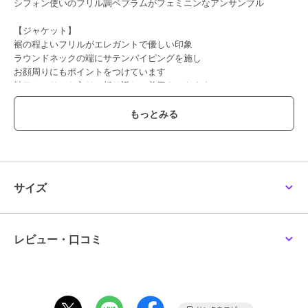
シフォン使いのフリル調ペプラムがフェミニンなアンサンブル
【ジャケット】
裾の程よいフリルがエレガントで優しい印象
ラウンドネックの端にサテンパイピングを施し
お顔周りにもポイントをつけています
袖口はスリット入りで折り返して着用もできます
（折り返しても裏地が出てこない安心仕様）
【ワンピース】
一見ファスナーがあるように見えない左前あき
お化粧した後や髪をセットした後でも楽に着用できます
胸元のリボンがアクセントになって可愛さをプラス
袖口と裾のシフォンは軽やかな印象に仕上げています
サイズ
夏でも温湿度をコントロールしてくれる裏地を使用
レビュー・口コミ
ブランド
コトノアール
ショップ
コトノアール
商品カテゴリ
スーツ・セットアップ
／
その他