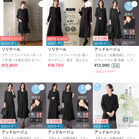
まとめ割
期間限定SALE
期間限定SALE
¥500ｸｰﾎﾟﾝ
¥500ｸｰﾎﾟﾝ
¥200ｸｰﾎﾟﾝ
ソリテール
ソリテール
アッドルージュ
ブラックフォーマル７号～２
【ブラックフォーマル】選べ
【洗える / 抗菌消臭】 ブラッ
１号/選べる着丈/洗えるワンピ
るデザイン・着丈 洗えるロ
クフォーマル 夏 喪服 レディ
¥13,800
¥18,700
¥13,990
ース/喪服/礼服/卒業式/卒園式
ング丈ワンピースのアンサン
ース 着丈が選べる 5号～23
新着
ブル/卒業式/喪服
号
2点以上で5%OFF
まとめ割
まとめ割
まとめ割
¥200ｸｰﾎﾟﾝ
¥200ｸｰﾎﾟﾝ
¥200ｸｰﾎﾟﾝ
アッドルージュ
アッドルージュ
アッドルージュ
【洗える / 抗菌消臭】 ブラッ
【洗える / 抗菌消臭】 ブラッ
【洗える / 抗菌消臭】 ブラッ