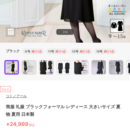
1/14
ブラック
９号
残り1点
11号
残り1点
13号
残り1点
15号
残り1点
SALE
コトノアール
喪服 礼服 ブラックフォーマル レディース 大きいサイズ 夏
物 夏用 日本製
24,999
￥
税込