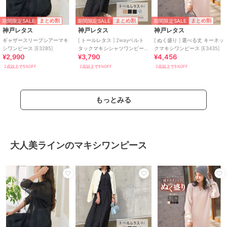
期間限定SALE
期間限定SALE
期間限定SALE
まとめ割
まとめ割
まとめ割
神戸レタス
神戸レタス
神戸レタス
ギャザースリーブシアーマキ
[ トールレタス ] 2wayベルト
[ ぬく盛り ] 選べる丈 キーネッ
シワンピース [E3285]
タックマキシシャツワンピー
クマキシワンピース [E3435]
¥2,990
¥3,790
¥4,456
ス [E3247]
2点以上で5%OFF
2点以上で5%OFF
2点以上で5%OFF
もっとみる
大人美ラインのマキシワンピース