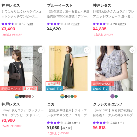
神戸レタス
ブルーイースト
神戸レタス
裾幅 40.5
シワになりにくい Aラインコ
《新色追加 / 選べる着丈》累計
[ 岡部あゆみさんコラボ ] フレ
袖丈 27.5
ットンタッチワンピース
販売数70000枚突破！アソー
アニットワンピース 選べる
袖幅 14
[E3264]
ト柄ワンピース
丈・選べるネック [E2920]
3.52
4.13
4.20
袖口幅 10
（
23件
）
（
174件
）
（
34件
）
¥3,490
¥4,620
¥4,835
2点以上で5%OFF
2点以上で5%OFF
【Mタイト】
着丈 119
肩幅 30
身幅 36.5
ウエスト幅 34.5
ヒップ幅 43.5
裾幅 43
袖丈 27.5
まとめ割
期間限定SALE
袖幅 15
期間限定SALE
まとめ割
¥200ｸｰﾎﾟﾝ
¥200ｸｰﾎﾟﾝ
袖口幅 11#コウベレタス
神戸レタス
コカ
クラシカルエルフ
期間限定セール開催中
[ mayuさんコラボ ]タックノー
【西山茉希様着用】ライトエ
【mily bilet】水彩調の花柄が
スリーブワンピース [E3551]
ンボスマキシ丈ノースリーブ
目を惹く、大人の袖フリルプ
¥3,990
ワンピース 全4色 / シワになり
リーツワンピース（半袖）
ブランド
神戸レタス
4.48
4.00
（
25件
）
（
1件
）
にくい・速乾
2点以上で5%OFF
¥1,989
¥6,818
再入荷
ショップ
神戸レタス
2点以上で10%OFF