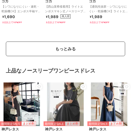
コカ
コカ
コカ
【シワになりにくい・速乾・
【西山茉希様着用】ライトエ
【通気性抜群・シワになりに
乾燥機OK】エンボス半袖マキ
ンボスマキシ丈ノースリーブ
くい・乾燥機OK】ライトエン
シワンピース 全4色
ワンピース 全4色 / シワになり
ボスマキシロールアップワン
1,690
1,989
1,989
再入荷
¥
¥
¥
にくい・速乾
ピース 全3色
2点以上で10%OFF
2点以上で10%OFF
2点以上で10%OFF
もっとみる
上品なノースリーブワンピースドレス
期間限定SALE
期間限定SALE
期間限定SALE
まとめ割
まとめ割
まとめ割
神戸レタス
神戸レタス
神戸レタス