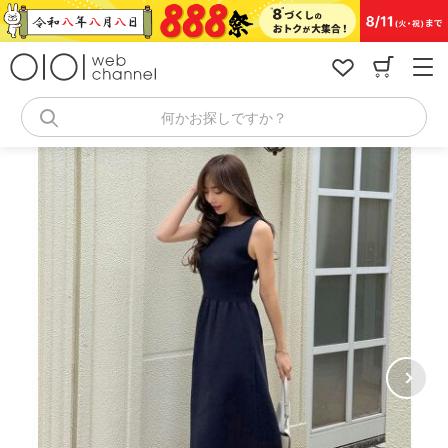
コ
ン
テ
ン
ツ
へ
何かお探しですか？
ス
キ
ッ
プ