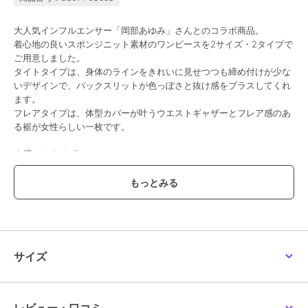
大人気インフルエンサー「岡部あゆみ」さんとのコラボ商品。
着心地の良いスポンジニット素材のワンピースを2サイズ・2タイプで
ご用意しました。
タイトタイプは、身体のラインをきれいに見せつつも締め付けが少な
いデザインで、バックスリットが色っぽさと抜け感をプラスしてくれ
ます。
フレアタイプは、体型カバーが叶うウエストギャザーとフレア感のあ
る裾が女性らしい一枚です。
★選べるタイプ
＞5分袖フレア
＞ノースリーブ
＞タイト（無くなり次第終了予定）
【素材・サイズ感】
ハリ感のあるニット素材。
伸縮性がよく、ドライタッチな質感でストレスフリーな着心地の良さ
サイズ
が嬉しいポイント。
S・Mのサイズ展開なのでお好みのサイズをお選びいただけるのも魅
力です。
【S5分袖】