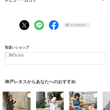
レビュー・口コミ
着丈 119
肩幅 29
身幅 34
ウエスト幅 29
ヒップ幅 55
裾幅 83
袖丈 27.5
袖幅 14
袖口幅 10
取扱いショップ
【Sノースリーブ】
着丈 119
肩幅 32
身幅 34
ウエスト幅 29
ヒップ幅 55
神戸レタスからあなたへのおすすめ
裾幅 83
袖口幅 19
【M5分袖】
着丈 119
肩幅 30