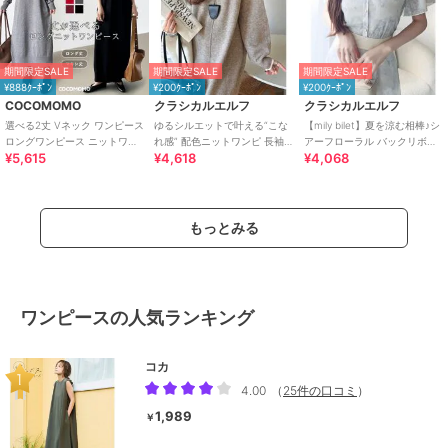
期間限定SALE
期間限定SALE
期間限定SALE
¥888ｸｰﾎﾟﾝ
¥200ｸｰﾎﾟﾝ
¥200ｸｰﾎﾟﾝ
COCOMOMO
クラシカルエルフ
クラシカルエルフ
選べる2丈 Vネック ワンピース
ゆるシルエットで叶える“こな
【mily bilet】夏を涼む相棒♪シ
ロングワンピース ニットワン
れ感” 配色ニットワンピ 長袖
アーフローラル バックリボン
¥5,615
¥4,618
¥4,068
ピース 長袖 ロング丈 マキシ丈
ロング
ワンピ (長袖) (ロング)
もっとみる
ワンピースの人気ランキング
コカ
4.00
（
25件の口コミ
）
1,989
￥