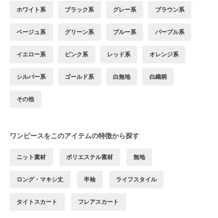
ホワイト系
ブラック系
グレー系
ブラウン系
ベージュ系
グリーン系
ブルー系
パープル系
イエロー系
ピンク系
レッド系
オレンジ系
シルバー系
ゴールド系
白無地
白織柄
その他
ワンピースをこのアイテムの特徴から探す
ニット素材
ポリエステル素材
無地
ロング・マキシ丈
半袖
ライフスタイル
タイトスカート
フレアスカート