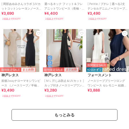
[ 岡部あゆみさんコラボ ]UVカ
選べるネック フィット＆フレ
[ Petitle / プチレ ] 選べる2丈
ットコットンレーヨンノース
アニットワンピース（長袖・
テンセルデニムノースリーブ
¥3,690
¥4,400
¥3,490
リーブニットワンピース
半袖・ノースリーブ） [E3289]
ワンピース [E3574]
[E3232]
2点以上で5%OFF
2点以上で5%OFF
2点以上で5%OFF
期間限定SALE
期間限定SALE
期間限定SALE
まとめ割
まとめ割
¥200ｸｰﾎﾟﾝ
神戸レタス
神戸レタス
フォースメント
前後2wayナローマキシワンピ
[ M L 汗じみ防止＆UVカット ]
ノースリーブプリーツロング
ース （ノースリーブ／半袖）
カップ付きノースリーブワン
ワンピース セレモニー 結婚式
¥3,490
¥3,280
¥3,888
[E3512]
ピース [E3519]
卒業式 フォーマル 夏
2点以上で5%OFF
2点以上で5%OFF
もっとみる