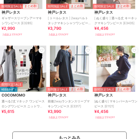
期間限定SALE
期間限定SALE
期間限定SALE
まとめ割
まとめ割
まとめ割
神戸レタス
神戸レタス
神戸レタス
ギャザースリーブシアーマキ
[ トールレタス ] 2wayベルト
[ ぬく盛り ] 選べる丈 キーネッ
シワンピース [E3285]
タックマキシシャツワンピー
クマキシワンピース [E3435]
¥2,990
¥3,790
¥4,456
ス [E3247]
2点以上で5%OFF
2点以上で5%OFF
2点以上で5%OFF
期間限定SALE
期間限定SALE
期間限定SALE
まとめ割
まとめ割
¥888ｸｰﾎﾟﾝ
COCOMOMO
神戸レタス
神戸レタス
選べる2丈 Vネック ワンピース
前後2wayランタンスリーブマ
[ぬく盛り] マキシパーカーワン
ロングワンピース ニットワン
キシワンピース [E3317]
ピース [E1121]
¥5,615
¥3,990
¥4,456
ピース 長袖 ロング丈 マキシ丈
2点以上で5%OFF
2点以上で5%OFF
もっとみる