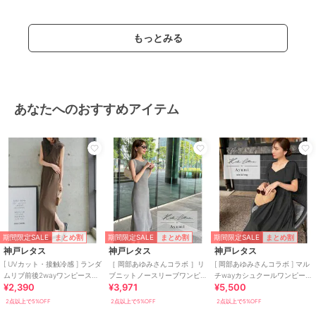
商品カテゴリ
ワンピースドレス
／
ワンピース
性別タイプ
レディース
もっとみる
ワンピースドレス
／
ワンピース
カラー
ノースリーブ ネイビー、5分袖 ホ
ワイト、5分袖 ブラック×オフ、5
分袖 ベージュ×ブラック、5分袖
あなたへのおすすめアイテム
ネイビー、5分袖 ブラック、ノー
スリーブ ホワイト、ノースリーブ
ブラック×オフ、ノースリーブ ベ
ージュ×ブラック、ノースリーブ
ブラック、タイト ホワイト
サイズ
S,M
素材
ポリエステル 100％
商品のお取り扱い方法
期間限定SALE
期間限定SALE
期間限定SALE
まとめ割
まとめ割
まとめ割
特徴
ワンピースドレス
神戸レタス
神戸レタス
神戸レタス
ニット素材
/
ポリエステル素材
/
[ UVカット・接触冷感 ] ランダ
［ 岡部あゆみさんコラボ ］リ
[ 岡部あゆみさんコラボ ] マル
ムリブ前後2wayワンピース
ブニットノースリーブワンピ
チwayカシュクールワンピース
無地
/
ロング・マキシ丈
/
半袖
¥2,390
¥3,971
¥5,500
[E3586]
ース（選べるタイプ） [E300E]
[E3304]
/
ライフスタイル
/
タイトスカー
2点以上で5%OFF
2点以上で5%OFF
2点以上で5%OFF
ト
/
フレアスカート
/
ロング・