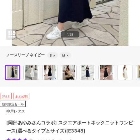
1/58
ノースリーブ ネイビー
S
×
M
×
SALE
まとめ割
期間限定セール
神戸レタス
[岡部あゆみさんコラボ] スクエアボートネックニットワンピ
ース(選べるタイプとサイズ)[E3348]