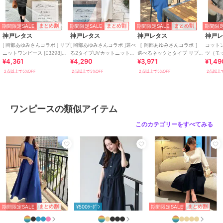
身幅 36.5
ウエスト幅 31.5
ヒップ幅 57.5
期間限定SALE
期間限定SALE
期間限定SALE
期間限定
まとめ割
まとめ割
まとめ割
裾幅 83
神戸レタス
神戸レタス
神戸レタス
神戸
袖丈 27.5
[ 岡部あゆみさんコラボ ] リブ
[ 岡部あゆみさんコラボ ]選べ
［ 岡部あゆみさんコラボ ］
コットン
袖幅 15
ニットワンピース [E3298]
る2タイプUVカットニットワ
選べるネックとタイプ リブニ
ツ（モ
¥4,361
¥4,290
¥3,971
¥1,49
（ボートネック・Vネック）
ンピース [E3564]
ットノースリーブワンピース
ック） [
袖口幅 11
[E3004]
2点以上で5%OFF
2点以上で5%OFF
2点以上で5%OFF
2点以上で
【Mノースリーブ】
着丈 119
肩幅 33
ワンピースの類似アイテム
身幅 36.5
ウエスト幅 31.5
このカテゴリーをすべてみる
ヒップ幅 55
裾幅 83
袖口幅 20
【Sタイト】
着丈 119
肩幅 29
身幅 34
期間限定SALE
期間限定SALE
まとめ割
まとめ割
¥500ｸｰﾎﾟﾝ
ウエスト幅 32
ヒップ幅 41