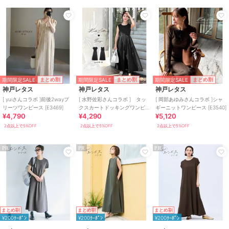
マキシ丈
/
パーティー・結婚式・
二次会
ワンピース
ニット素材
/
ポリエステル素材
/
無地
/
ロング・マキシ丈
/
半袖
/
ライフスタイル
/
タイトスカー
ト
/
フレアスカート
/
ロング・
期間限定SALE
期間限定SALE
期間限定SALE
まとめ割
まとめ割
まとめ割
マキシ丈
/
パーティー・結婚式・
神戸レタス
神戸レタス
神戸レタス
二次会
[ yuiさんコラボ ]前後2wayプ
[ 水野佐彩さんコラボ ] タッ
[ 岡部あゆみさんコラボ ]シャ
リーツワンピース [E3469]
クスカートドッキングワンピ
ギーニットワンピース [E3540]
原産国
中国
¥4,790
¥4,290
¥5,120
ース [E3353]
2点以上で5%OFF
2点以上で5%OFF
2点以上で5%OFF
PR
PR
PR
まとめ割
まとめ割
まとめ割
¥200ｸｰﾎﾟﾝ
¥200ｸｰﾎﾟﾝ
¥200ｸｰﾎﾟﾝ