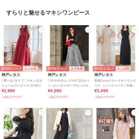
すらりと魅せるマキシワンピース
期間限定SALE
期間限定SALE
期間限定SALE
まとめ割
まとめ割
まとめ割
神戸レタス
神戸レタス
神戸レタス
[ 選べる2タイプ ] マキシ丈ボ
[ SAYAKAさんコラボ ]2点セッ
前後2wayナローマキシワンピ
リュームワンピース [E1892]
ト ジレ×ギャザーマキシスカ
ース （ノースリーブ／半袖）
¥2,990
¥4,990
¥3,490
ート [E3542]
[E3512]
2点以上で5%OFF
2点以上で5%OFF
2点以上で5%OFF