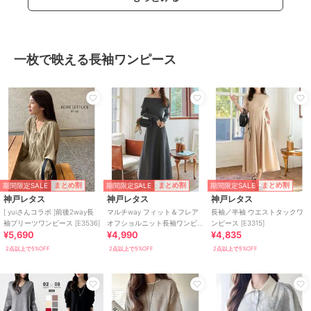
一枚で映える長袖ワンピース
期間限定SALE
期間限定SALE
期間限定SALE
まとめ割
まとめ割
まとめ割
神戸レタス
神戸レタス
神戸レタス
[ yuiさんコラボ ]前後2way長
マルチway フィット＆フレア
長袖／半袖 ウエストタックワ
袖プリーツワンピース [E3536]
オフショルニット長袖ワンピ
ンピース [E3315]
¥5,690
¥4,990
¥4,835
ース [E3444]
2点以上で5%OFF
2点以上で5%OFF
2点以上で5%OFF