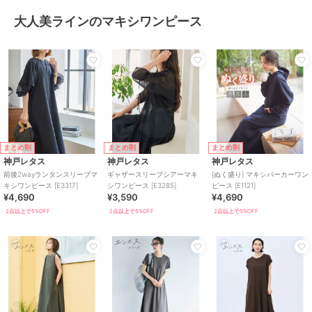
大人美ラインのマキシワンピース
まとめ割
まとめ割
まとめ割
神戸レタス
神戸レタス
神戸レタス
前後2wayランタンスリーブマ
ギャザースリーブシアーマキ
[ぬく盛り] マキシパーカーワン
キシワンピース [E3317]
シワンピース [E3285]
ピース [E1121]
¥4,690
¥3,590
¥4,690
2点以上で5%OFF
2点以上で5%OFF
2点以上で5%OFF