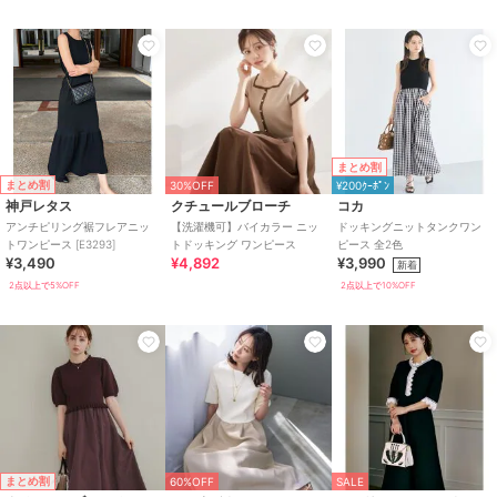
まとめ割
まとめ割
30%OFF
¥200ｸｰﾎﾟﾝ
神戸レタス
クチュールブローチ
コカ
アンチピリング裾フレアニッ
【洗濯機可】バイカラー ニッ
ドッキングニットタンクワン
トワンピース [E3293]
トドッキング ワンピース
ピース 全2色
¥3,490
¥4,892
¥3,990
新着
2点以上で5%OFF
2点以上で10%OFF
まとめ割
60%OFF
SALE