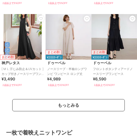
2点以上で5%OFF
2点以上で5%OFF
2点以上で5%OFF
まとめ割
まとめ割
まとめ割
¥200ｸｰﾎﾟﾝ
¥200ｸｰﾎﾟﾝ
神戸レタス
ドゥーベル
ドゥーベル
[ M L 汗じみ防止＆UVカット ]
ノースリーブ・半袖ロングワ
フロントボタンティアードノ
カップ付きノースリーブワン
ンピ ワンピース ロング丈
ースリーブワンピース
¥3,490
¥4,989
¥6,590
ピース [E3519]
2点以上で5%OFF
2点以上で20%OFF
2点以上で20%OFF
もっとみる
一枚で着映えニットワンピ