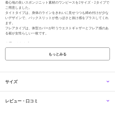
着心地の良いスポンジニット素材のワンピースを2サイズ・2タイプで
ご用意しました。
タイトタイプは、身体のラインをきれいに見せつつも締め付けが少な
いデザインで、バックスリットが色っぽさと抜け感をプラスしてくれ
ます。
フレアタイプは、体型カバーが叶うウエストギャザーとフレア感のあ
る裾が女性らしい一枚です。
★選べるタイプ
＞5分袖フレア
＞ノースリーブ
＞タイト（無くなり次第終了予定）
【素材・サイズ感】
ハリ感のあるニット素材。
伸縮性がよく、ドライタッチな質感でストレスフリーな着心地の良さ
サイズ
が嬉しいポイント。
S・Mのサイズ展開なのでお好みのサイズをお選びいただけるのも魅
力です。
【S5分袖】
レビュー・口コミ
着丈 119
肩幅 29