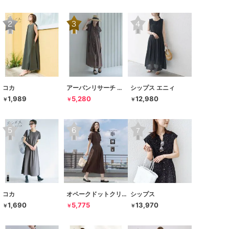
コカ
アーバンリサーチ サニーレーベル
シップス エニィ
1,989
5,280
12,980
￥
￥
￥
コカ
オペークドットクリップ
シップス
1,690
5,775
13,970
￥
￥
￥