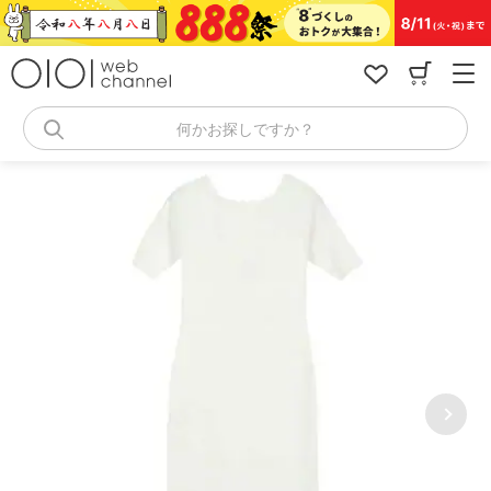
コ
ン
テ
ン
ツ
へ
何かお探しですか？
ス
キ
ッ
プ