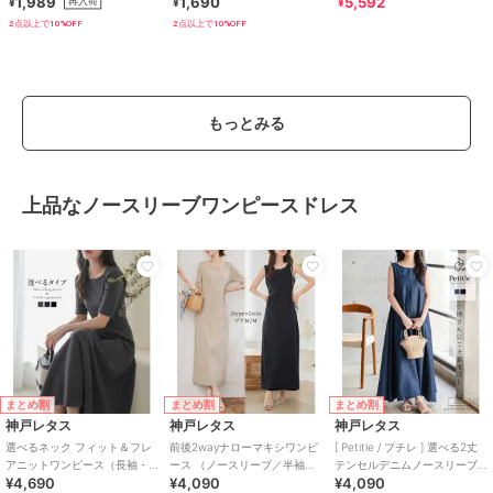
1,989
1,690
5,592
¥
¥
¥
にくい・速乾
2点以上で10%OFF
2点以上で10%OFF
もっとみる
上品なノースリーブワンピースドレス
まとめ割
まとめ割
まとめ割
神戸レタス
神戸レタス
神戸レタス
選べるネック フィット＆フレ
前後2wayナローマキシワンピ
[ Petitle / プチレ ] 選べる2丈
アニットワンピース（長袖・
ース （ノースリーブ／半袖）
テンセルデニムノースリーブ
¥4,690
¥4,090
¥4,090
半袖・ノースリーブ） [E3289]
[E3512]
ワンピース [E3574]