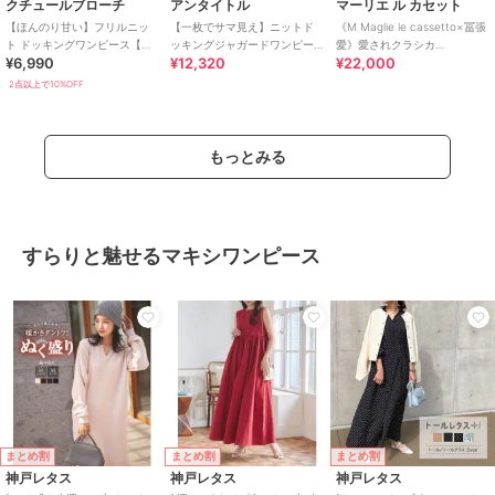
クチュールブローチ
アンタイトル
マーリエ ル カセット
【ほんのり甘い】フリルニッ
【一枚でサマ見え】ニットド
《M Maglie le cassetto×冨張
ト ドッキングワンピース【洗
ッキングジャガードワンピー
愛》愛されクラシカ
¥6,990
¥12,320
¥22,000
濯機可】
ス
ル“Lace”ニットワンピース｜
2点以上で10%OFF
もっとみる
すらりと魅せるマキシワンピース
まとめ割
まとめ割
まとめ割
神戸レタス
神戸レタス
神戸レタス