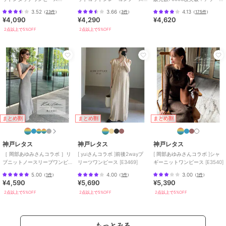
袖幅 14
[E3264]
リーブニットワンピース
ト柄ワンピース
3.52
3.66
4.13
袖口幅 10
（
23件
）
（
3件
）
（
175件
）
[E3232]
¥4,090
¥4,290
¥4,620
2点以上で5%OFF
2点以上で5%OFF
【Mタイト】
着丈 119
肩幅 30
身幅 36.5
ウエスト幅 34.5
ヒップ幅 43.5
裾幅 43
袖丈 27.5
袖幅 15
まとめ割
まとめ割
まとめ割
袖口幅 11#コウベレタス
神戸レタス
神戸レタス
神戸レタス
［ 岡部あゆみさんコラボ ］リ
[ yuiさんコラボ ]前後2wayプ
[ 岡部あゆみさんコラボ ]シャ
ブランド
神戸レタス
ブニットノースリーブワンピ
リーツワンピース [E3469]
ギーニットワンピース [E3540]
ース（選べるタイプ） [E300E]
ショップ
神戸レタス
5.00
4.00
3.00
（
1件
）
（
1件
）
（
1件
）
¥4,590
¥5,690
¥5,390
商品カテゴリ
ワンピースドレス
／
ワンピース
2点以上で5%OFF
2点以上で5%OFF
2点以上で5%OFF
性別タイプ
レディース
ワンピースドレス
／
ワンピース
もっとみる