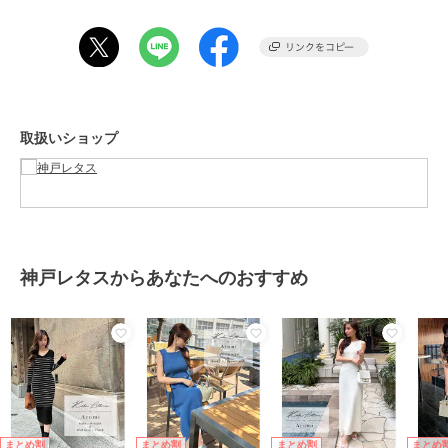
身幅 34
ウエスト幅 29
ヒップ幅 55
裾幅 83
袖丈 27.5
袖幅 14
袖口幅 10
取扱いショップ
【Sノースリーブ】
着丈 119
肩幅 32
身幅 34
ウエスト幅 29
ヒップ幅 55
神戸レタスからあなたへのおすすめ
裾幅 83
袖口幅 19
【M5分袖】
着丈 119
肩幅 30
身幅 36.5
ウエスト幅 31.5
ヒップ幅 57.5
まとめ割
まとめ割
まとめ割
まとめ