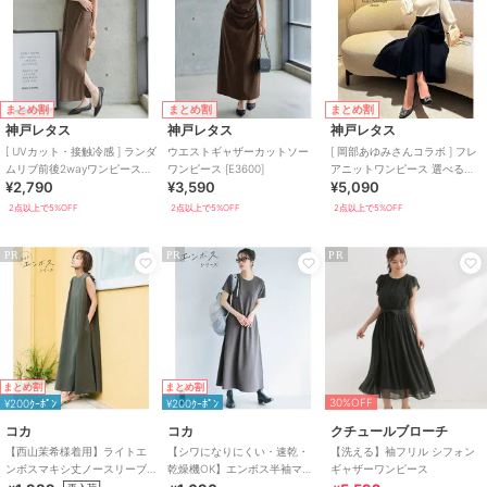
無地
/
ロング・マキシ丈
/
半袖
/
ライフスタイル
/
タイトスカー
ト
/
フレアスカート
/
ロング・
マキシ丈
/
パーティー・結婚式・
二次会
まとめ割
まとめ割
まとめ割
神戸レタス
神戸レタス
神戸レタス
原産国
中国
[ UVカット・接触冷感 ] ランダ
ウエストギャザーカットソー
[ 岡部あゆみさんコラボ ] フレ
ムリブ前後2wayワンピース
ワンピース [E3600]
アニットワンピース 選べる
¥2,790
¥3,590
¥5,090
[E3586]
丈・選べるネック [E2920]
2点以上で5%OFF
2点以上で5%OFF
2点以上で5%OFF
PR
PR
PR
まとめ割
まとめ割
30%OFF
¥200ｸｰﾎﾟﾝ
¥200ｸｰﾎﾟﾝ
コカ
コカ
クチュールブローチ
【西山茉希様着用】ライトエ
【シワになりにくい・速乾・
【洗える】袖フリル シフォン
ンボスマキシ丈ノースリーブ
乾燥機OK】エンボス半袖マキ
ギャザーワンピース
ワンピース 全4色 / シワになり
シワンピース 全4色
再入荷