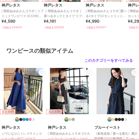
裾幅 83
神戸レタス
神戸レタス
神戸レタス
神戸
袖丈 27.5
[ 岡部あゆみさんコラボ ] リブ
［ 岡部あゆみさんコラボ ］
[ 岡部あゆみさんコラボ ]選べ
[ 岡部
袖幅 15
ニットワンピース [E3298]
選べるネックとタイプ リブニ
る2タイプUVカットニットワ
カット
¥4,590
¥4,191
¥4,990
¥4,2
（ボートネック・Vネック）
ットノースリーブワンピース
ンピース [E3564]
スリー
袖口幅 11
[E3004]
[E3232
2点以上で5%OFF
2点以上で5%OFF
2点以上で5%OFF
2点以上で
【Mノースリーブ】
着丈 119
肩幅 33
ワンピースの類似アイテム
身幅 36.5
ウエスト幅 31.5
このカテゴリーをすべてみる
ヒップ幅 55
裾幅 83
袖口幅 20
【Sタイト】
着丈 119
肩幅 29
身幅 34
まとめ割
まとめ割
ウエスト幅 32
ヒップ幅 41
神戸レタス
神戸レタス
ブルーイースト
裾幅 40.5
シワになりにくい Aラインコ
[ 岡部あゆみさんコラボ ]UVカ
《新色追加 / 選べる着丈》累計
袖丈 27.5
ットンタッチワンピース
ットコットンレーヨンノース
販売数70000枚突破！アソー