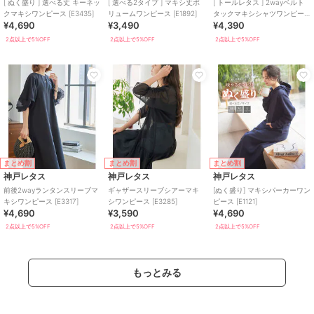
[ ぬく盛り ] 選べる丈 キーネッ
[ 選べる2タイプ ] マキシ丈ボ
[ トールレタス ] 2wayベルト
クマキシワンピース [E3435]
リュームワンピース [E1892]
タックマキシシャツワンピー
¥4,690
¥3,490
¥4,390
ス [E3247]
2点以上で5%OFF
2点以上で5%OFF
2点以上で5%OFF
まとめ割
まとめ割
まとめ割
神戸レタス
神戸レタス
神戸レタス
前後2wayランタンスリーブマ
ギャザースリーブシアーマキ
[ぬく盛り] マキシパーカーワン
キシワンピース [E3317]
シワンピース [E3285]
ピース [E1121]
¥4,690
¥3,590
¥4,690
2点以上で5%OFF
2点以上で5%OFF
2点以上で5%OFF
もっとみる