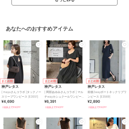
カラー
タイト ホワイト、5分袖 ホワイ
ト、5分袖 ブラック×オフ、5分袖
ベージュ×ブラック、5分袖 ネイビ
ー、5分袖 ブラック、ノースリー
ブ ホワイト、ノースリーブ ブラ
あなたへのおすすめアイテム
ック×オフ、ノースリーブ ベージ
ュ×ブラック、ノースリーブ ネイ
ビー、ノースリーブ ブラック
サイズ
S,M
素材
ポリエステル 100％
商品のお取り扱い方法
特徴
ワンピースドレス
まとめ割
まとめ割
まとめ割
ニット素材
/
ポリエステル素材
/
神戸レタス
神戸レタス
神戸レタス
無地
/
ロング・マキシ丈
/
半袖
[ mayuさんコラボ ]タックノー
[ 岡部あゆみさんコラボ ] マル
前後2wayボートネックリブワ
/
ライフスタイル
/
タイトスカー
スリーブワンピース [E3551]
チwayカシュクールワンピース
ンピース [E3569]
ト
/
フレアスカート
/
ロング・
¥4,690
¥6,391
¥2,890
[E3304]
マキシ丈
/
パーティー・結婚式・
2点以上で5%OFF
2点以上で5%OFF
2点以上で5%OFF
二次会
ワンピース
ニット素材
/
ポリエステル素材
/