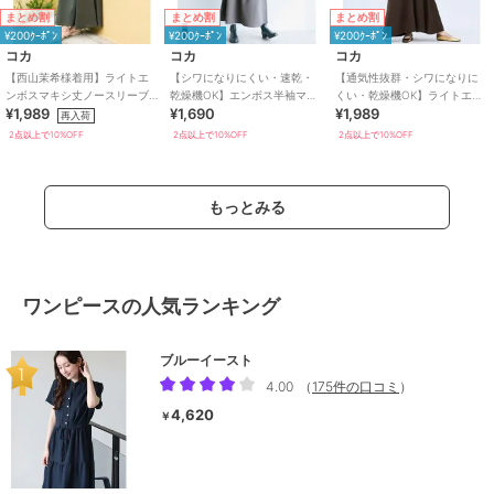
まとめ割
まとめ割
まとめ割
¥200ｸｰﾎﾟﾝ
¥200ｸｰﾎﾟﾝ
¥200ｸｰﾎﾟﾝ
コカ
コカ
コカ
【西山茉希様着用】ライトエ
【シワになりにくい・速乾・
【通気性抜群・シワになりに
ンボスマキシ丈ノースリーブ
乾燥機OK】エンボス半袖マキ
くい・乾燥機OK】ライトエン
¥1,989
¥1,690
¥1,989
ワンピース 全4色 / シワになり
シワンピース 全4色
ボスマキシロールアップワン
再入荷
にくい・速乾
ピース 全3色
2点以上で10%OFF
2点以上で10%OFF
2点以上で10%OFF
もっとみる
ワンピースの人気ランキング
ブルーイースト
4.00
（
175件の口コミ
）
4,620
￥