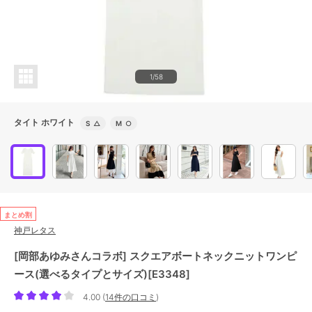
1/58
タイト ホワイト
S
△
M
○
まとめ割
神戸レタス
[岡部あゆみさんコラボ] スクエアボートネックニットワンピ
ース(選べるタイプとサイズ)[E3348]
4.00
(
14件の口コミ
)