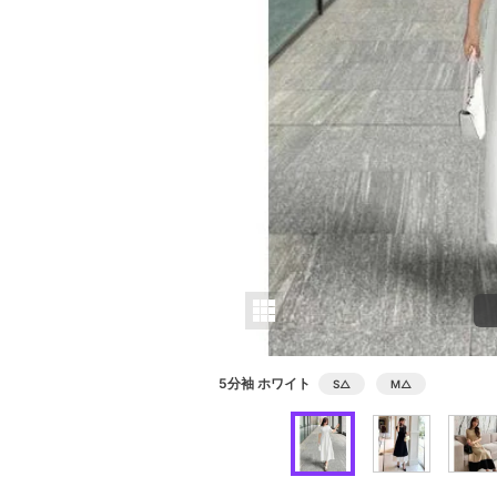
5分袖 ホワイト
S
△
M
△