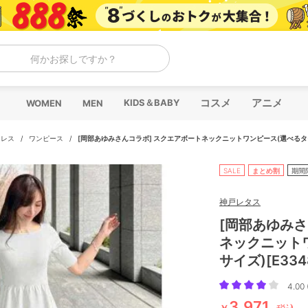
何かお探しですか？
コスメ
アニメ
KIDS＆BABY
WOMEN
MEN
ドレス
/
ワンピース
/
[岡部あゆみさんコラボ] スクエアボートネックニットワンピース(選べるタイプ
SALE
まとめ割
期間
神戸レタス
[岡部あゆみさ
ネックニット
サイズ)[E334
4.00 
3,971