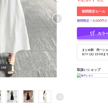
￥
税込
期間限定セール
期間限定！
4,000円
ク
カラ
まとめ割 同一ショ
8/11 (火) 23:59ま
1/58
取扱いショップ