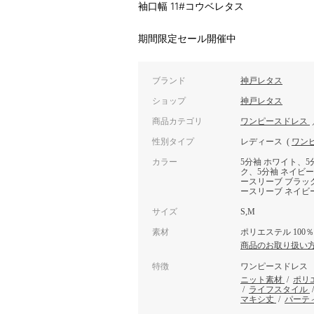
袖口幅 11#コウベレタス
期間限定セール開催中
ブランド
神戸レタス
ショップ
神戸レタス
商品カテゴリ
ワンピースドレス
性別タイプ
レディース
(
ワン
カラー
5分袖 ホワイト、5
ク、5分袖 ネイビ
ースリーブ ブラッ
ースリーブ ネイビ
サイズ
S,M
素材
ポリエステル 100％
商品のお取り扱い
特徴
ワンピースドレス
ニット素材
/
ポリ
/
ライフスタイル
マキシ丈
/
パーテ