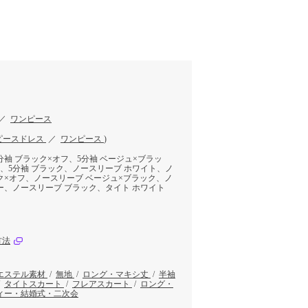
／
ワンピース
ピースドレス
／
ワンピース
)
分袖 ブラック×オフ、5分袖 ベージュ×ブラッ
ー、5分袖 ブラック、ノースリーブ ホワイト、ノ
ク×オフ、ノースリーブ ベージュ×ブラック、ノ
ー、ノースリーブ ブラック、タイト ホワイト
方法
エステル素材
/
無地
/
ロング・マキシ丈
/
半袖
/
タイトスカート
/
フレアスカート
/
ロング・
ィー・結婚式・二次会