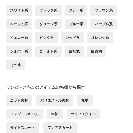
ホワイト系
ブラック系
グレー系
ブラウン系
ベージュ系
グリーン系
ブルー系
パープル系
イエロー系
ピンク系
レッド系
オレンジ系
シルバー系
ゴールド系
白無地
白織柄
その他
ワンピースをこのアイテムの特徴から探す
ニット素材
ポリエステル素材
無地
ロング・マキシ丈
半袖
ライフスタイル
タイトスカート
フレアスカート