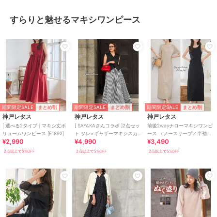
すらりと魅せるマキシワンピース
期間限定SALE
期間限定SALE
期間限定SALE
まとめ割
まとめ割
まとめ割
神戸レタス
神戸レタス
神戸レタス
[ 選べる2タイプ ] マキシ丈ボ
[ SAYAKAさんコラボ ]2点セッ
前後2wayナローマキシワンピ
リュームワンピース [E1892]
ト ジレ×ギャザーマキシスカ
ース （ノースリーブ／半袖）
¥2,990
¥4,990
¥3,490
ート [E3542]
[E3512]
2点以上で5%OFF
2点以上で5%OFF
2点以上で5%OFF