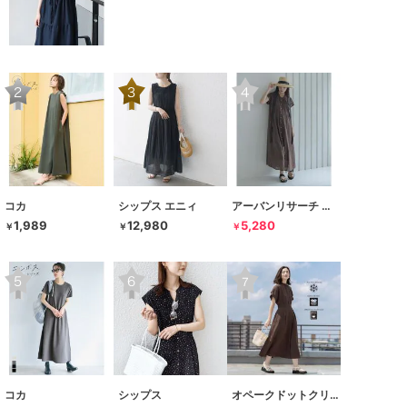
コカ
シップス エニィ
アーバンリサーチ サニーレーベル
1,989
12,980
5,280
￥
￥
￥
コカ
シップス
オペークドットクリップ