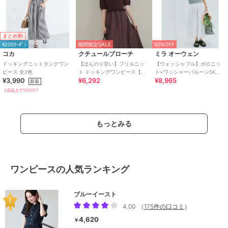
まとめ割
¥200ｸｰﾎﾟﾝ
期間限定SALE
50%OFF
コカ
クチュールブローチ
ミラ オーウェン
ドッキングニットタンクワン
【ほんのり甘い】フリルニッ
【ウォッシャブル】ポロニッ
ピース 全2色
ト ドッキングワンピース【洗
ト×ワッシャーバルーンSK
¥3,990
¥6,292
¥8,965
濯機可】
SETUP
新着
2点以上で10%OFF
もっとみる
ワンピースの人気ランキング
ブルーイースト
4.00
（
175件の口コミ
）
4,620
￥