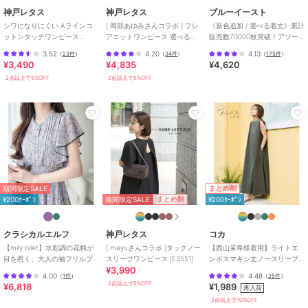
神戸レタス
神戸レタス
ブルーイースト
裾幅 40.5
シワになりにくい Aラインコ
[ 岡部あゆみさんコラボ ] フレ
《新色追加 / 選べる着丈》累計
袖丈 27.5
ットンタッチワンピース
アニットワンピース 選べる
販売数70000枚突破！アソー
袖幅 14
[E3264]
丈・選べるネック [E2920]
ト柄ワンピース
3.52
4.20
4.13
袖口幅 10
（
23件
）
（
34件
）
（
175件
）
¥3,490
¥4,835
¥4,620
2点以上で5%OFF
2点以上で5%OFF
【Mタイト】
着丈 119
肩幅 30
身幅 36.5
ウエスト幅 34.5
ヒップ幅 43.5
裾幅 43
袖丈 27.5
まとめ割
期間限定SALE
袖幅 15
期間限定SALE
まとめ割
¥200ｸｰﾎﾟﾝ
¥200ｸｰﾎﾟﾝ
袖口幅 11#コウベレタス
クラシカルエルフ
神戸レタス
コカ
期間限定セール開催中
【mily bilet】水彩調の花柄が
[ mayuさんコラボ ]タックノー
【西山茉希様着用】ライトエ
目を惹く、大人の袖フリルプ
スリーブワンピース [E3551]
ンボスマキシ丈ノースリーブ
¥3,990
リーツワンピース（半袖）
ワンピース 全4色 / シワになり
ブランド
神戸レタス
4.00
4.48
（
1件
）
（
25件
）
にくい・速乾
2点以上で5%OFF
¥6,818
¥1,989
再入荷
ショップ
神戸レタス
2点以上で10%OFF