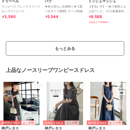
ドゥーベル
バブ
ミッシュマッシュ
ワンピース フレンチスリーブ
★再入荷なし在庫限り★【選
【手洗い可】一枚で着映える
ロングワンピース
べるサイズ展開】テープ刺繍
上品ワンピ。2026春夏新作 ラ
ピンタックレースワンピース
メ配色AラインVネックニット
3,390
5,544
8,588
¥
¥
¥
ワンピース
2点以上で10%OFF
もっとみる
上品なノースリーブワンピースドレス
期間限定SALE
期間限定SALE
期間限定SALE
まとめ割
まとめ割
まとめ割
神戸レタス
神戸レタス
神戸レタス