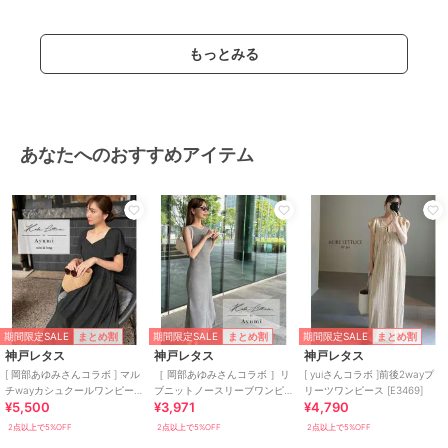
商品カテゴリ
ワンピースドレス
／
ワンピース
性別タイプ
レディース
もっとみる
ワンピースドレス
／
ワンピース
カラー
5分袖 ブラック、5分袖 ホワイ
ト、5分袖 ブラック×オフ、5分袖
ベージュ×ブラック、5分袖 ネイビ
あなたへのおすすめアイテム
ー、ノースリーブ ホワイト、ノー
スリーブ ブラック×オフ、ノース
リーブ ベージュ×ブラック、ノー
スリーブ ネイビー、ノースリーブ
ブラック、タイト ホワイト
サイズ
S,M
素材
ポリエステル 100％
商品のお取り扱い方法
期間限定SALE
期間限定SALE
期間限定SALE
まとめ割
まとめ割
まとめ割
特徴
ワンピースドレス
神戸レタス
神戸レタス
神戸レタス
ニット素材
/
ポリエステル素材
/
[ 岡部あゆみさんコラボ ] マル
［ 岡部あゆみさんコラボ ］リ
[ yuiさんコラボ ]前後2wayプ
チwayカシュクールワンピース
ブニットノースリーブワンピ
リーツワンピース [E3469]
無地
/
ロング・マキシ丈
/
半袖
¥5,500
¥3,971
¥4,790
[E3304]
ース（選べるタイプ） [E300E]
/
ライフスタイル
/
タイトスカー
2点以上で5%OFF
2点以上で5%OFF
2点以上で5%OFF
ト
/
フレアスカート
/
ロング・