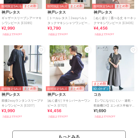
期間限定SALE
期間限定SALE
期間限定SALE
まとめ割
まとめ割
まとめ割
神戸レタス
神戸レタス
神戸レタス
ギャザースリーブシアーマキ
[ トールレタス ] 2wayベルト
[ ぬく盛り ] 選べる丈 キーネッ
シワンピース [E3285]
タックマキシシャツワンピー
クマキシワンピース [E3435]
¥2,990
¥3,790
¥4,456
ス [E3247]
2点以上で5%OFF
2点以上で5%OFF
2点以上で5%OFF
まとめ割
期間限定SALE
期間限定SALE
まとめ割
まとめ割
¥200ｸｰﾎﾟﾝ
神戸レタス
神戸レタス
コカ
前後2wayランタンスリーブマ
[ぬく盛り] マキシパーカーワン
【シワになりにくい・速乾・
キシワンピース [E3317]
ピース [E1121]
乾燥機OK】エンボス半袖マキ
¥3,990
¥4,456
¥1,690
シワンピース 全4色
2点以上で5%OFF
2点以上で5%OFF
2点以上で10%OFF
もっとみる