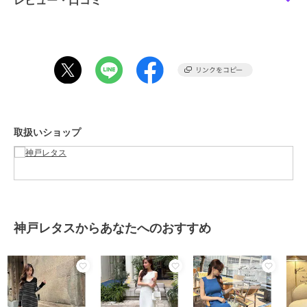
レビュー・口コミ
着丈 119
肩幅 29
身幅 34
ウエスト幅 29
ヒップ幅 55
裾幅 83
袖丈 27.5
袖幅 14
袖口幅 10
取扱いショップ
【Sノースリーブ】
着丈 119
肩幅 32
身幅 34
ウエスト幅 29
ヒップ幅 55
神戸レタスからあなたへのおすすめ
裾幅 83
袖口幅 19
【M5分袖】
着丈 119
肩幅 30