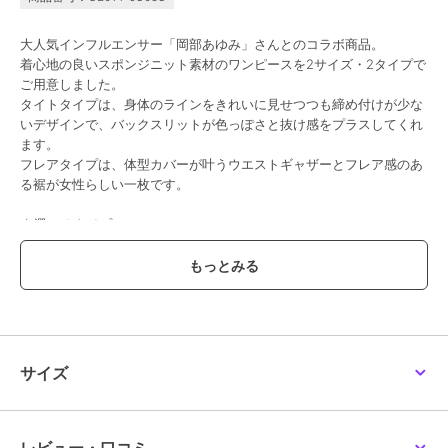
大人気インフルエンサー「岡部あゆみ」さんとのコラボ商品。
着心地の良いスポンジニット素材のワンピースを2サイズ・2タイプで
ご用意しました。
タイトタイプは、身体のラインをきれいに見せつつも締め付けが少な
いデザインで、バックスリットが色っぽさと抜け感をプラスしてくれ
ます。
フレアタイプは、体型カバーが叶うウエストギャザーとフレア感のあ
る裾が女性らしい一枚です。
★選べるタイプ
＞5分袖フレア
＞ノースリーブ
＞タイト（無くなり次第終了予定）
【素材・サイズ感】
ハリ感のあるニット素材。
伸縮性がよく、ドライタッチな質感でストレスフリーな着心地の良さ
サイズ
が嬉しいポイント。
S・Mのサイズ展開なのでお好みのサイズをお選びいただけるのも魅
力です。
【S5分袖】