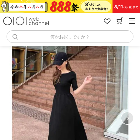
コ
ン
テ
ン
ツ
へ
何かお探しですか？
ス
キ
ッ
プ