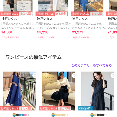
身幅 36.5
ウエスト幅 31.5
ヒップ幅 57.5
期間限定SALE
期間限定SALE
期間限定SALE
期間限定
まとめ割
まとめ割
まとめ割
裾幅 83
神戸レタス
神戸レタス
神戸レタス
神戸
袖丈 27.5
[ 岡部あゆみさんコラボ ] リブ
[ 岡部あゆみさんコラボ ]選べ
［ 岡部あゆみさんコラボ ］
[ 岡部
袖幅 15
ニットワンピース [E3298]
る2タイプUVカットニットワ
選べるネックとタイプ リブニ
アニッ
¥4,361
¥4,290
¥3,971
¥4,8
（ボートネック・Vネック）
ンピース [E3564]
ットノースリーブワンピース
丈・選べ
袖口幅 11
[E3004]
2点以上で5%OFF
2点以上で5%OFF
2点以上で5%OFF
2点以上で
【Mノースリーブ】
着丈 119
肩幅 33
ワンピースの類似アイテム
身幅 36.5
ウエスト幅 31.5
このカテゴリーをすべてみる
ヒップ幅 55
裾幅 83
袖口幅 20
【Sタイト】
着丈 119
肩幅 29
身幅 34
期間限定SALE
期間限定SALE
まとめ割
まとめ割
¥500ｸｰﾎﾟﾝ
ウエスト幅 32
ヒップ幅 41