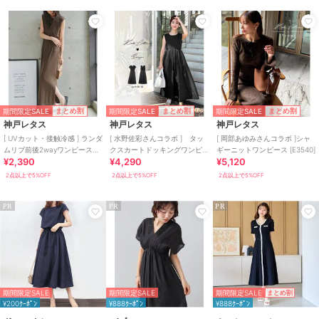
マキシ丈
/
パーティー・結婚式・
二次会
ワンピース
ニット素材
/
ポリエステル素材
/
無地
/
ロング・マキシ丈
/
半袖
/
ライフスタイル
/
タイトスカー
ト
/
フレアスカート
/
ロング・
期間限定SALE
期間限定SALE
期間限定SALE
まとめ割
まとめ割
まとめ割
マキシ丈
/
パーティー・結婚式・
神戸レタス
神戸レタス
神戸レタス
二次会
[ UVカット・接触冷感 ] ランダ
[ 水野佐彩さんコラボ ] タッ
[ 岡部あゆみさんコラボ ]シャ
ムリブ前後2wayワンピース
クスカートドッキングワンピ
ギーニットワンピース [E3540]
原産国
中国
¥2,390
¥4,290
¥5,120
[E3586]
ース [E3353]
2点以上で5%OFF
2点以上で5%OFF
2点以上で5%OFF
PR
PR
PR
期間限定SALE
期間限定SALE
期間限定SALE
まとめ割
¥200ｸｰﾎﾟﾝ
¥888ｸｰﾎﾟﾝ
¥888ｸｰﾎﾟﾝ