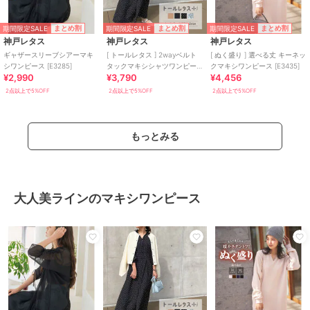
期間限定SALE
期間限定SALE
期間限定SALE
まとめ割
まとめ割
まとめ割
神戸レタス
神戸レタス
神戸レタス
ギャザースリーブシアーマキ
[ トールレタス ] 2wayベルト
[ ぬく盛り ] 選べる丈 キーネッ
シワンピース [E3285]
タックマキシシャツワンピー
クマキシワンピース [E3435]
¥2,990
¥3,790
¥4,456
ス [E3247]
2点以上で5%OFF
2点以上で5%OFF
2点以上で5%OFF
もっとみる
大人美ラインのマキシワンピース