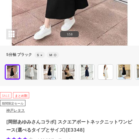
1/58
5分袖 ブラック
S
×
M
○
SALE
まとめ割
期間限定セール
神戸レタス
[岡部あゆみさんコラボ] スクエアボートネックニットワンピ
ース(選べるタイプとサイズ)[E3348]