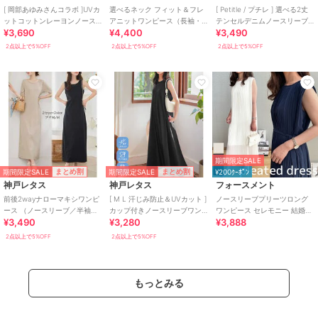
[ 岡部あゆみさんコラボ ]UVカ
選べるネック フィット＆フレ
[ Petitle / プチレ ] 選べる2丈
ットコットンレーヨンノース
アニットワンピース（長袖・
テンセルデニムノースリーブ
¥3,690
¥4,400
¥3,490
リーブニットワンピース
半袖・ノースリーブ） [E3289]
ワンピース [E3574]
[E3232]
2点以上で5%OFF
2点以上で5%OFF
2点以上で5%OFF
期間限定SALE
期間限定SALE
期間限定SALE
まとめ割
まとめ割
¥200ｸｰﾎﾟﾝ
神戸レタス
神戸レタス
フォースメント
前後2wayナローマキシワンピ
[ M L 汗じみ防止＆UVカット ]
ノースリーブプリーツロング
ース （ノースリーブ／半袖）
カップ付きノースリーブワン
ワンピース セレモニー 結婚式
¥3,490
¥3,280
¥3,888
[E3512]
ピース [E3519]
卒業式 フォーマル 夏
2点以上で5%OFF
2点以上で5%OFF
もっとみる