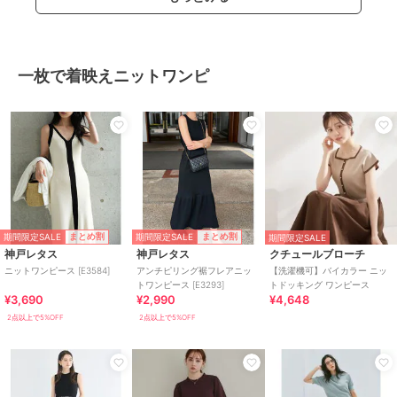
一枚で着映えニットワンピ
期間限定SALE
期間限定SALE
まとめ割
まとめ割
期間限定SALE
神戸レタス
神戸レタス
クチュールブローチ
ニットワンピース [E3584]
アンチピリング裾フレアニッ
【洗濯機可】バイカラー ニッ
トワンピース [E3293]
トドッキング ワンピース
¥3,690
¥2,990
¥4,648
2点以上で5%OFF
2点以上で5%OFF