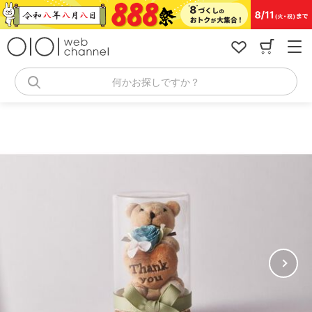
コ
ン
テ
ン
ツ
へ
何かお探しですか？
ス
キ
ッ
プ