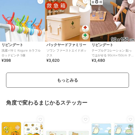
リビングート
バックヤードファミリー
リビングート
洗濯バサミ Kogure カラフル
ソワン ファーストエイドボッ
テーブルデコレーション 貼っ
ロッドピンチ 5個
クス
てはがせる 90cm×150cm テ
¥398
¥3,620
¥3,480
ーブルクロス 木目調
もっとみる
角度で変わるまじかるステッカー