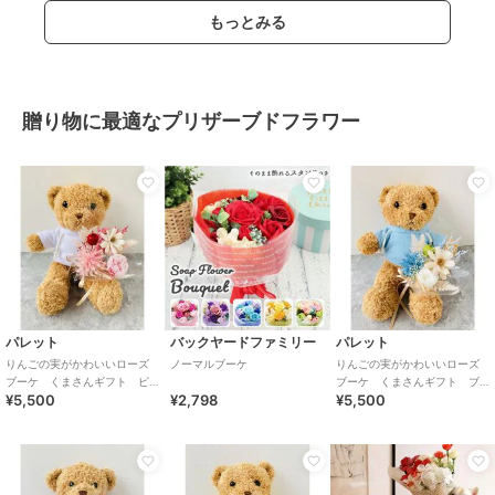
もっとみる
贈り物に最適なプリザーブドフラワー
パレット
バックヤードファミリー
パレット
りんごの実がかわいいローズ
ノーマルブーケ
りんごの実がかわいいローズ
ブーケ くまさんギフト ピ
ブーケ くまさんギフト ブ
¥5,500
¥2,798
¥5,500
ンクブーケ
ルーブーケ