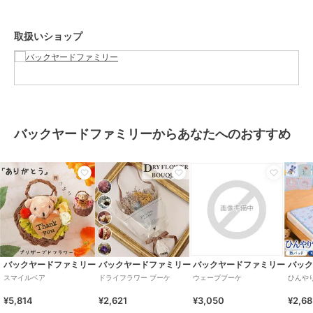
い。本来の目的以外にはご使用にならないで下さい。カメラやモニタ
ーの性質により、画像と実物の色の違いがある場合がございますので
取扱いショップ
ご理解願います。
【ご利用シーン】
プレゼント 贈り物 ギフト お返し 引っ越し祝い 新生活 お祝い 内祝い
プリザーブドフラワー かわいい 通販 リトルベア フラワーアレンジメ
ント プリザードフラワー フラワーギフト お花 花 くま 熊 フラワー
造花 お返し ギフト thank you お礼 ギフト 母の日 60代 敬老の日 還
バックヤードファミリーからあなたへのおすすめ
暦祝い おしゃれ インテリア 雑貨
ブランド
バックヤードファミリー
ショップ
バックヤードファミリー
商品カテゴリ
ギフト用品
／
プリザーブドフラ
ワー
カラー
ブルー、イエロー、ピンク
バックヤードファミリー
バックヤードファミリー
バックヤードファミリー
バッ
スマイルベア
ドライフラワー ブーケ
ウェーブブーケ
ひんや
サイズ
プリザーブドフラワー
¥5,814
¥2,621
¥3,050
¥2,6