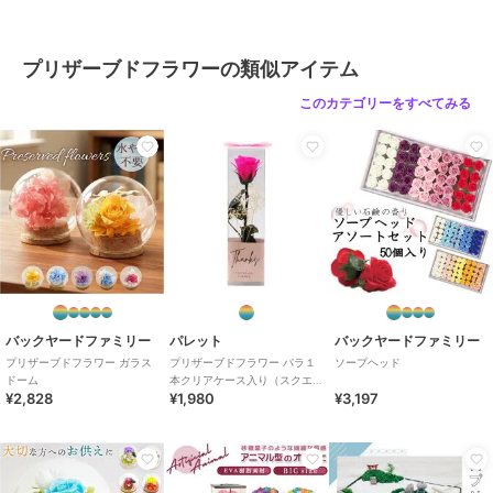
プリザーブドフラワーの類似アイテム
このカテゴリーをすべてみる
バックヤードファミリー
パレット
バックヤードファミリー
プリザーブドフラワー ガラス
プリザーブドフラワー バラ１
ソープヘッド
ドーム
本クリアケース入り（スクエ
¥2,828
¥1,980
¥3,197
ア）ブライトピンク