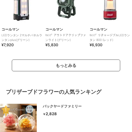
コールマン
コールマン
コールマン
LEDランタン 2マルチパネルラ
ｷｬﾝﾌﾟ アウトドアクリップファ
ｷｬﾝﾌﾟ リチャージブルLEDラン
ンタンplus(グリーン)
ンライト(グリーン)
タン 800 (レッド)
¥7,920
¥5,830
¥6,930
もっとみる
プリザーブドフラワーの人気ランキング
バックヤードファミリー
2,828
￥