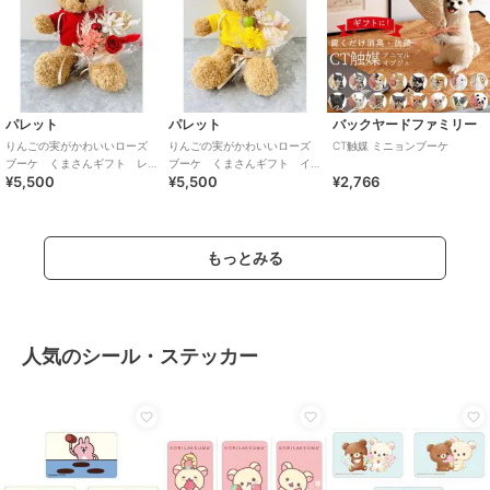
パレット
パレット
バックヤードファミリー
りんごの実がかわいいローズ
りんごの実がかわいいローズ
CT触媒 ミニョンブーケ
ブーケ くまさんギフト レ
ブーケ くまさんギフト イ
¥5,500
¥5,500
¥2,766
ッドブーケ
エローブーケ
もっとみる
人気のシール・ステッカー