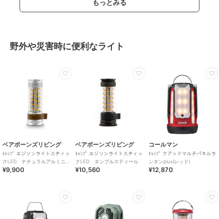
もっとみる
野外や災害時に便利なライト
ベアボーンズリビング
ベアボーンズリビング
コールマン
ｷｬﾝﾌﾟ エジソンライトスティッ
ｷｬﾝﾌﾟ エジソンライトスティッ
ｷｬﾝﾌﾟ クアッドマルチパネルラ
クLED ナチュラルアルミニウ
クLED タンブルスティール
ンタンplus(レッド)
¥9,900
¥10,560
¥12,870
ム