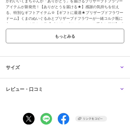
かわいいくまちゃんが「ありがとう」を届けるプリザーブドフラワー
アイテムが新発売！【ありがとうを届ける★】感謝の気持ちを伝え
る、特別なギフトアイテム☆【ギフトに最適★プリザーブドフラワー
ドーム】くまのぬいぐるみとプリザーブドフラワーが一緒コルク瓶に
入ってそのまま飾れる◎【プリザーブドフラワーでお手入れ簡単】プ
リザーブドフラワーが長い期間新鮮さを保持、美しさが続く！【かわ
いいピンク、穏やかなブルー、清楚なイエローの3カラー】ピンク、
ブルー、イエローの3カラー、どれも鮮やかで目を引くこと間違いな
し☆【Thank Youのハート型メッセージ付き】心をこめた感謝の気持
ちを伝えるハート型メッセージ付き♪【色んなギフトシーンに最適】
誕生日や記念日、さまざまなギフトシーンで最適な一品◎
【素材】
サイズ
生花（プリザーブドフラワー）ガラス、コルク、OPP
【生産国】 日本
【サイズ】
[縦]約12cm／[直径]約7.5cm
レビュー・口コミ
※サイズはメーカー公表サイズです。実際の商品とは多少の誤差が生
じる場合がございます。あらかじめご了承ください。
【重量】
約175g（※パッケージ込みの商品の重量です。）
【注意点】
お取り扱いの際は、商品やパッケージなどに記載されている品質表
示、アテンションタグ、ご使用上の注意事項などを必ずご確認下さ