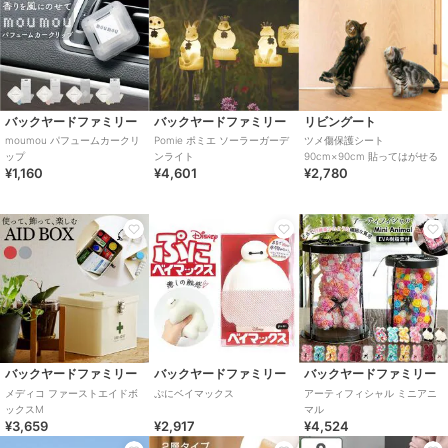
バックヤードファミリー
バックヤードファミリー
リビングート
moumou パフュームカークリ
Pomie ポミエ ソーラーガーデ
ツメ傷保護シート
ップ
ンライト
90cm×90cm 貼ってはがせる
¥1,160
¥4,601
¥2,780
バックヤードファミリー
バックヤードファミリー
バックヤードファミリー
メディコ ファーストエイドボ
ぷにベイマックス
アーティフィシャル ミニアニ
ックスM
マル
¥3,659
¥2,917
¥4,524