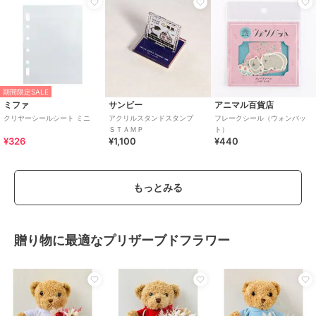
期間限定SALE
ミファ
サンビー
アニマル百貨店
クリヤーシールシート ミニ
アクリルスタンドスタンプ
フレークシール（ウォンバッ
ＳＴＡＭＰ
ト）
¥326
¥1,100
¥440
もっとみる
贈り物に最適なプリザーブドフラワー