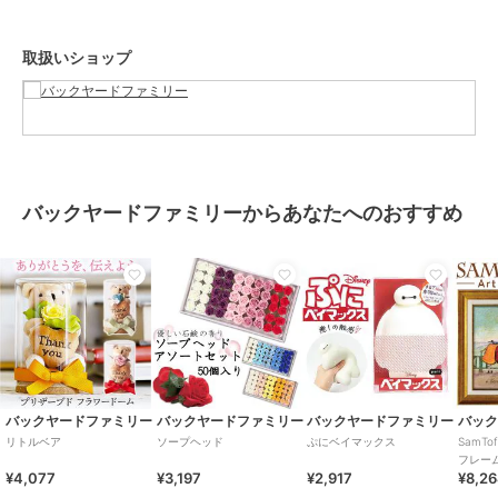
い。本来の目的以外にはご使用にならないで下さい。カメラやモニタ
ーの性質により、画像と実物の色の違いがある場合がございますので
取扱いショップ
ご理解願います。
【ご利用シーン】
プレゼント 贈り物 ギフト お返し 引っ越し祝い 新生活 お祝い 内祝い
プリザーブドフラワー かわいい 通販 スマイルベア フラワーアレンジ
メント プリザードフラワー フラワーギフト お花 花 くま 熊 フラワー
造花 お返し ギフト thank you お礼 ギフト 母の日 60代 敬老の日 還
バックヤードファミリーからあなたへのおすすめ
暦祝い おしゃれ インテリア
ブランド
バックヤードファミリー
ショップ
バックヤードファミリー
商品カテゴリ
ギフト用品
／
プリザーブドフラ
ワー
カラー
ピンク、イエロー
バックヤードファミリー
バックヤードファミリー
バックヤードファミリー
バッ
リトルベア
ソープヘッド
ぷにベイマックス
SamT
サイズ
プリザーブドフラワー
フレー
¥4,077
¥3,197
¥2,917
¥8,2