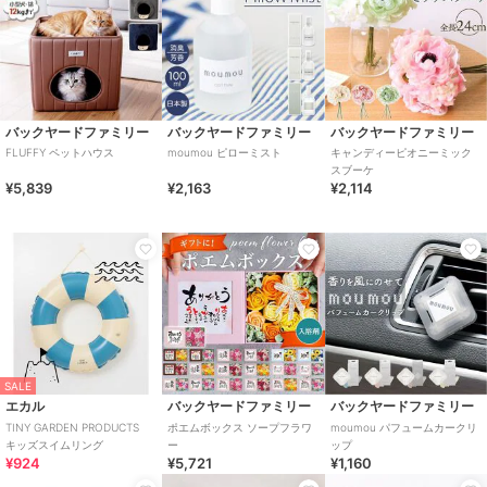
バックヤードファミリー
バックヤードファミリー
バックヤードファミリー
FLUFFY ペットハウス
moumou ピローミスト
キャンディーピオニーミック
スブーケ
¥5,839
¥2,163
¥2,114
SALE
エカル
バックヤードファミリー
バックヤードファミリー
TINY GARDEN PRODUCTS
ポエムボックス ソープフラワ
moumou パフュームカークリ
キッズスイムリング
ー
ップ
¥924
¥5,721
¥1,160