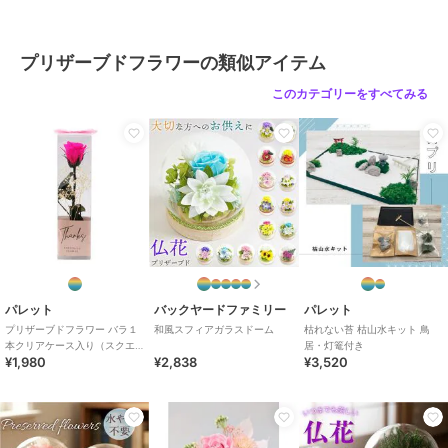
プリザーブドフラワーの類似アイテム
このカテゴリーをすべてみる
パレット
バックヤードファミリー
パレット
プリザーブドフラワー バラ１
和風スフィアガラスドーム
枯れない苔 枯山水キット 鳥
本クリアケース入り（スクエ
居・灯篭付き
¥1,980
¥2,838
¥3,520
ア）ブライトピンク