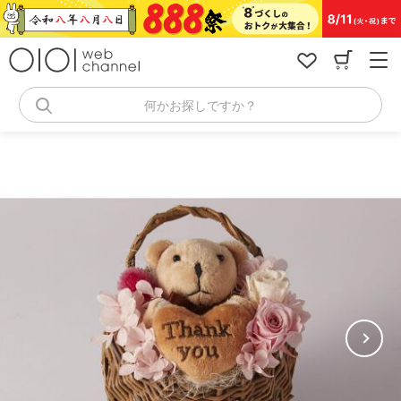
コ
ン
テ
ン
ツ
へ
何かお探しですか？
ス
キ
ッ
プ