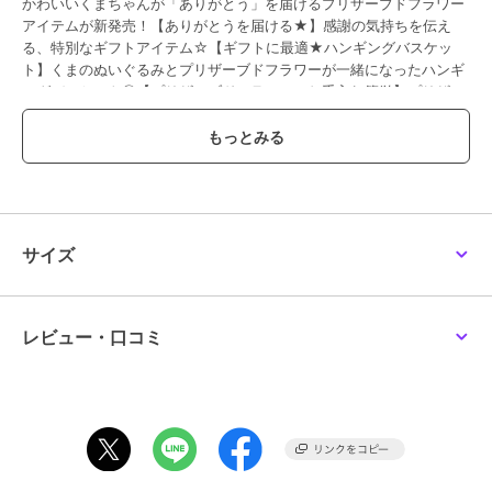
かわいいくまちゃんが「ありがとう」を届けるプリザーブドフラワー
アイテムが新発売！【ありがとうを届ける★】感謝の気持ちを伝え
る、特別なギフトアイテム☆【ギフトに最適★ハンギングバスケッ
ト】くまのぬいぐるみとプリザーブドフラワーが一緒になったハンギ
ングバスケット◎【プリザーブドフラワーでお手入れ簡単】プリザー
ブドフラワーが長い期間新鮮さを保持、美しさが続く！【かわいいピ
ンクと元気なオレンジの2カラー】ピンクとオレンジの2つのカラー、
どちらも鮮やかで目を引くこと間違いなし☆【Thank Youのハート型
メッセージ付き】心をこめた感謝の気持ちを伝えるハート型メッセー
ジ付き♪【色んなギフトシーンに最適】誕生日や記念日、さまざまな
ギフトシーンで最適な一品◎
【素材】
サイズ
生花（プリザーブドフラワー加工）、天然素材、PET
【生産国】 日本
【サイズ】
[縦]約14cm／[横]約10cm／[奥行]約8cm
レビュー・口コミ
※サイズはメーカー公表サイズです。実際の商品とは多少の誤差が生
じる場合がございます。あらかじめご了承ください。
【重量】
約100g（※パッケージ込みの商品の重量です。）
【注意点】
お取り扱いの際は、商品やパッケージなどに記載されている品質表
示、アテンションタグ、ご使用上の注意事項などを必ずご確認下さ