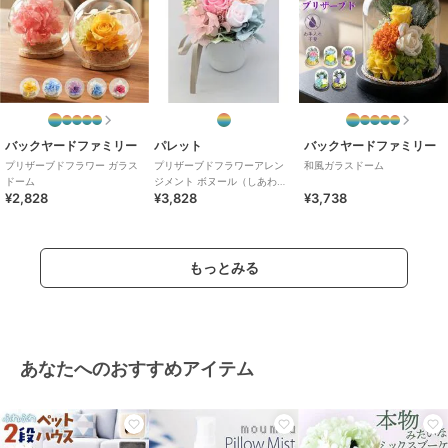
バックヤードファミリー
パレット
バックヤードファミリー
プリザーブドフラワー ガラス
プリザーブドフラワーアレン
和風ガラスドーム
ドーム
ジメント ボヌール（しあわ
¥2,828
¥3,828
¥3,738
せ） ピンク
もっとみる
あなたへのおすすめアイテム