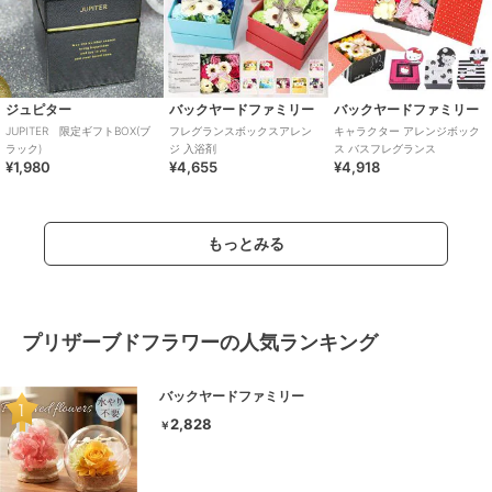
ジュピター
バックヤードファミリー
バックヤードファミリー
JUPITER 限定ギフトBOX(ブ
フレグランスボックスアレン
キャラクター アレンジボック
ラック)
ジ 入浴剤
ス バスフレグランス
¥1,980
¥4,655
¥4,918
もっとみる
プリザーブドフラワーの人気ランキング
バックヤードファミリー
2,828
￥