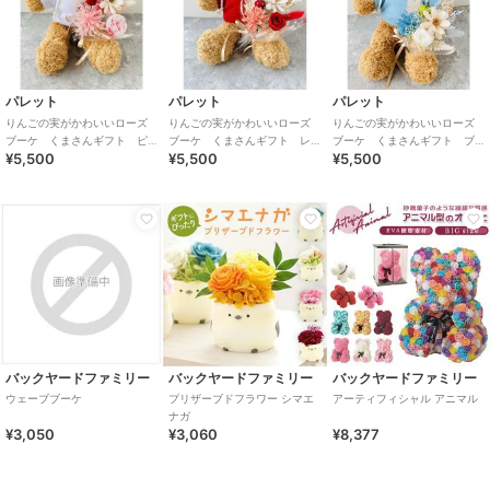
パレット
パレット
パレット
りんごの実がかわいいローズ
りんごの実がかわいいローズ
りんごの実がかわいいローズ
ブーケ くまさんギフト ピ
ブーケ くまさんギフト レ
ブーケ くまさんギフト ブ
¥5,500
¥5,500
¥5,500
ンクブーケ
ッドブーケ
ルーブーケ
バックヤードファミリー
バックヤードファミリー
バックヤードファミリー
ウェーブブーケ
プリザーブドフラワー シマエ
アーティフィシャル アニマル
ナガ
¥3,050
¥3,060
¥8,377