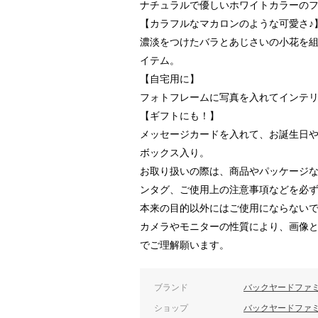
ナチュラルで優しいホワイトカラーの
【カラフルなマカロンのような可愛さ♪
濃淡をつけたバラとあじさいの小花を
イテム。
【自宅用に】
フォトフレームに写真を入れてインテ
【ギフトにも！】
メッセージカードを入れて、お誕生日
ボックス入り。
お取り扱いの際は、商品やパッケージ
ンタグ、ご使用上の注意事項などを必
本来の目的以外にはご使用にならない
カメラやモニターの性質により、画像
でご理解願います。
ブランド
バックヤードファ
ショップ
バックヤードファ