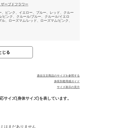
リザーブドフラワー
ロー、ピンク、イエロー、ブルー、レッド、クルー
ル/ピンク、クルール/ブルー、クルール/イエロ
プル、ローズマム/レッド、ローズマム/ピンク、
とじる
過去注文商品のサイズを参照する
身長別着用感ガイド
サイズ表示の見方
対応サイズ[身体サイズ]を表しています。
ミはまだありません