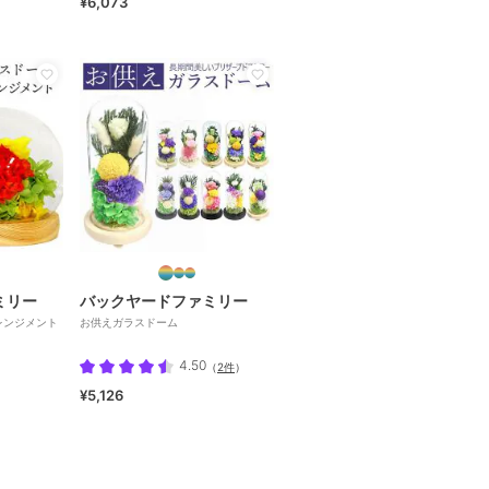
¥6,073
ミリー
バックヤードファミリー
レンジメント
お供えガラスドーム
4.50
（
2件
）
¥5,126