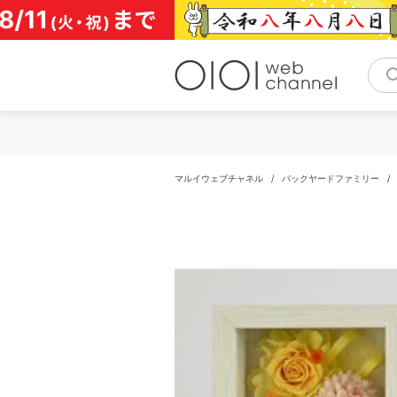
コ
ン
テ
ン
ツ
へ
ス
キ
ッ
プ
マルイウェブチャネル
/
バックヤードファミリー