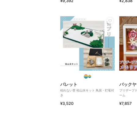
¥9,392
¥2,838
パレット
バックヤ
枯れない苔 枯山水キット 鳥居・灯篭付
プリザーブド
き
ーム
¥3,520
¥7,857