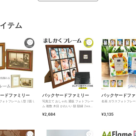
イテム
ードファミリー
バックヤードファミリー
バックヤードファ
フォトフレーム L型 2面 L
写真立て おしゃれ 通販 フォトフレー
名画 ガラスフォトフレー
ム 複数 木目 かわいい 額 額縁 2way
壁掛用 置き型
¥2,684
¥3,135