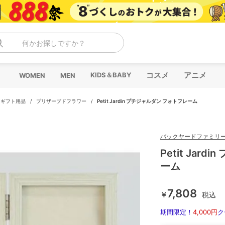
何かお探しですか？
コスメ
アニメ
KIDS＆BABY
WOMEN
MEN
/
ギフト用品
/
プリザーブドフラワー
/
Petit Jardin プチジャルダン フォトフレーム
バックヤードファミリ
Petit Jar
ーム
7,808
￥
税込
期間限定！
4,000円
ク