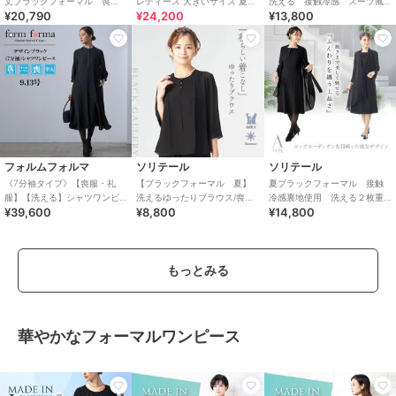
丈ブラックフォーマル 喪
レディース 大きいサイズ 夏物
洗える 接触冷感 スーツ風
¥20,790
¥24,200
¥13,800
服 礼服 卒業式 卒園式
夏用 日本製
前開きサマーフォーマルワン
ピース/喪服/礼服
フォルムフォルマ
ソリテール
ソリテール
《7分袖タイプ》【喪服・礼
【ブラックフォーマル 夏】
夏ブラックフォーマル 接触
服】【洗える】シャツワンピ
洗えるゆったりブラウス/喪服/
冷感裏地使用 洗える２枚重
¥39,600
¥8,800
¥14,800
ース/ブラックフォーマル/オー
礼服/レディース/法事/卒業式
ねシフォンワンピース/喪服/礼
ルシーズン
服/法事
もっとみる
華やかなフォーマルワンピース