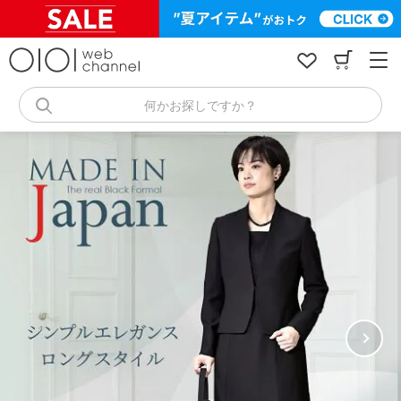
コ
ン
テ
ン
ツ
へ
何かお探しですか？
ス
キ
ッ
プ