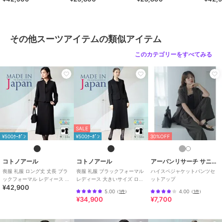
原産国
日本製
る 日本製
日本製
（63000）
製
その他スーツアイテムの類似アイテム
このカテゴリーをすべてみる
SALE
¥500ｸｰﾎﾟﾝ
¥500ｸｰﾎﾟﾝ
30%OFF
コトノアール
コトノアール
アーバンリサーチ サニーレーベル
喪服 礼服 ロング丈 丈長 ブラ
喪服 礼服 ブラックフォーマル
ハイスペジャケットパンツセ
ックフォーマル レディース 大
レディース 大きいサイズ ロン
ットアップ
¥42,900
きいサイズ 夏物 夏用 日本製
グ丈 夏 夏用 日本製
5.00
4.00
（
1件
）
（
1件
）
¥34,900
¥7,700