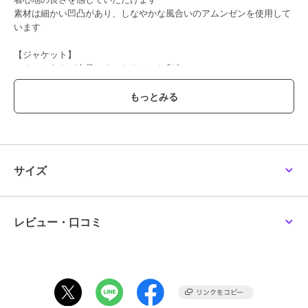
素材は細かい凹凸があり、しなやかな風合いのアムンゼンを使用して
います
【ジャケット】
Ｖネックあきが上品ですっきりとした印象
後から前の首に沿う立衿が首元を美しくみせてくれます
袖口はスリット入りで折り返して着用でるので
着こなしの変化が楽しめる仕様になっています
【ワンピース】
左前ファスナーあきで着やすく、お化粧や髪をセットした後でも楽に
着用できます
サイズ
長めの着丈がエレガントでお洒落な印象です
袖丈は肘の見えない七分丈です
レビュー・口コミ
ブランド
コトノアール
ショップ
コトノアール
商品カテゴリ
スーツ・セットアップ
／
その他
スーツアイテム