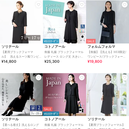
¥500ｸｰﾎﾟﾝ
SALE
ソリテール
コトノアール
フォルムフォルマ
【夏用ブラックフォーマ
喪服 礼服 ブラックフォーマル
【喪服】【洗える】WEB限定/
ル】 洗えるスーツ風ワンピ
レディース ロング丈 大きいサ
ワンピース/ブラックフォーマ
¥14,800
¥25,300
¥19,800
ース/レディース/喪服/礼服/法
イズ 夏物 夏用 洗える 日本製
ル/夏
事/冠婚葬祭
SALE
¥500ｸｰﾎﾟﾝ
ソリテール
コトノアール
ソリテール
【選べる着丈】洗えるロング
喪服 礼服 ブラックフォーマル
【夏用ブラックフォーマル】