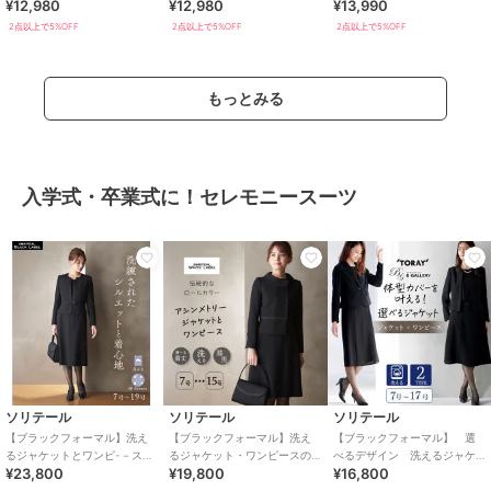
¥12,980
¥12,980
¥13,990
ース 着丈が選べる 5号～23
ース 着丈が選べる 5号～23
ース 着丈が選べる 5号～23
号
号
号
2点以上で5%OFF
2点以上で5%OFF
2点以上で5%OFF
もっとみる
入学式・卒業式に！セレモニースーツ
ソリテール
ソリテール
ソリテール
【ブラックフォーマル】洗え
【ブラックフォーマル】洗え
【ブラックフォーマル】 選
るジャケットとワンピ-－スの
るジャケット・ワンピースの
べるデザイン 洗えるジャケ
¥23,800
¥19,800
¥16,800
アンサンブル/喪服/礼服/卒業
アンサンブル/喪服/礼服/卒業
ット・ワンピースアンサンブ
式/卒園式
式/卒園式
ル 喪服 卒業式 礼服