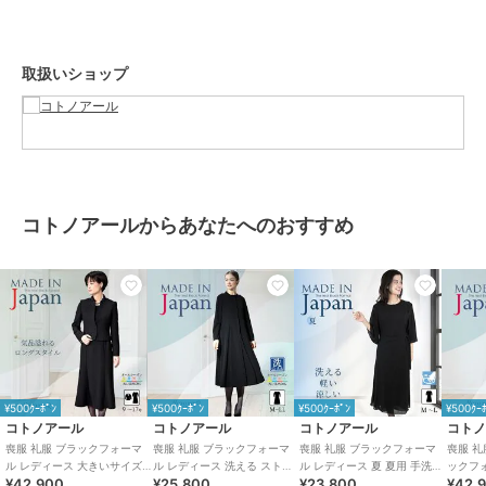
性別タイプ
レディース
スーツ・セットアップ
／
その他
スーツアイテム
取扱いショップ
カラー
ブラック
サイズ
９号,11号,13号,15号
素材
表地：ポリエステル100％
裏地：ポリエステル100％（ワン
ピース袖裏なし）
コトノアールからあなたへのおすすめ
商品のお取り扱い方法
お手入れ
ドライクリーニング
特徴
スーツ・セットアップ
ポリエステル素材
/
無地
/
セレ
モニー・入学式・卒業式
/
ブラッ
クフォーマル（礼装・喪服）
その他スーツアイテム
¥500ｸｰﾎﾟﾝ
¥500ｸｰﾎﾟﾝ
¥500ｸｰﾎﾟﾝ
¥500ｸｰ
ポリエステル素材
/
無地
/
セレ
コトノアール
コトノアール
コトノアール
コト
モニー・入学式・卒業式
/
ブラッ
喪服 礼服 ブラックフォーマ
喪服 礼服 ブラックフォーマ
喪服 礼服 ブラックフォーマ
喪服 礼
ル レディース 大きいサイズ
ル レディース 洗える ストレ
ル レディース 夏 夏用 手洗い
ックフ
クフォーマル（礼装・喪服）
¥42,900
¥25,800
¥23,800
¥42,
ロング丈 丈長 夏物 夏用 洗え
ッチ 前あき ロング ゆったり
涼しい ゆったり 日本製
大きいサ