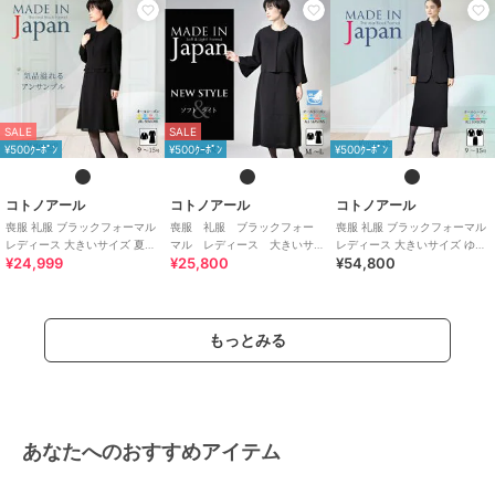
SALE
SALE
¥500ｸｰﾎﾟﾝ
¥500ｸｰﾎﾟﾝ
¥500ｸｰﾎﾟﾝ
コトノアール
コトノアール
コトノアール
喪服 礼服 ブラックフォーマル
喪服 礼服 ブラックフォー
喪服 礼服 ブラックフォーマル
レディース 大きいサイズ 夏物
マル レディース 大きいサ
レディース 大きいサイズ ゆっ
¥24,999
¥25,800
¥54,800
夏用 日本製
イズ 夏 夏用 日本製
たり ロング 日本製 (61003)
もっとみる
あなたへのおすすめアイテム