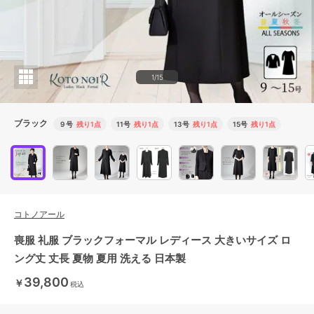
1/15
ブラック
９号
残り1点
11号
残り1点
13号
残り1点
15号
残り1点
コトノアール
喪服 礼服 ブラックフォーマル レディース 大きいサイズ ロ
ング丈 丈長 夏物 夏用 洗える 日本製
39,800
￥
税込