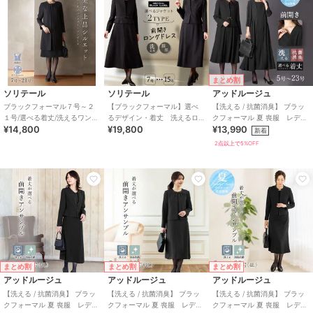
まとめ割
ソリテール
ソリテール
アッドルージュ
ブラックフォーマル７号～２
【ブラックフォーマル】選べ
【洗える / 抗菌消臭】 ブラッ
１号/選べる着丈/洗えるワンピ
るデザイン・着丈 洗えるロ
クフォーマル 夏 喪服 レディ
¥14,800
¥19,800
¥13,990
ース/喪服/礼服/卒業式/卒園式
ング丈ワンピースのアンサン
ース 着丈が選べる 5号～23
新着
ブル/卒業式/喪服
号
2点以上で5%OFF
まとめ割
まとめ割
まとめ割
アッドルージュ
アッドルージュ
アッドルージュ
【洗える / 抗菌消臭】 ブラッ
【洗える / 抗菌消臭】 ブラッ
【洗える / 抗菌消臭】 ブラッ
クフォーマル 夏 喪服 レディ
クフォーマル 夏 喪服 レディ
クフォーマル 夏 喪服 レディ