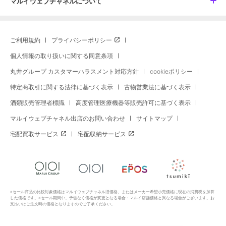
マルイウェブチャネルについて
ご利用規約
プライバシーポリシー
個人情報の取り扱いに関する同意条項
丸井グループ カスタマーハラスメント対応方針
cookieポリシー
特定商取引に関する法律に基づく表示
古物営業法に基づく表示
酒類販売管理者標識
高度管理医療機器等販売許可に基づく表示
マルイウェブチャネル出店のお問い合わせ
サイトマップ
宅配買取サービス
宅配収納サービス
※セール商品の比較対象価格はマルイウェブチャネル旧価格、またはメーカー希望小売価格に現在の消費税を加算
した価格です。※セール期間中、予告なく価格が変更となる場合・マルイ店舗価格と異なる場合がございます。お
支払いはご注文時の価格となりますのでご了承ください。