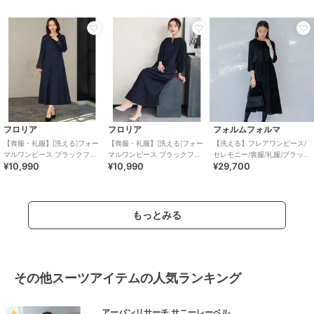
フロリア
フロリア
フォルムフォルマ
【喪服・礼服】[洗える]フォー
【喪服・礼服】[洗える]フォー
【洗える】フレアワンピース/
マルワンピース ブラックフォ
マルワンピース ブラックフォ
セレモニー/喪服/礼服/ブラック
¥10,990
¥10,990
¥29,700
ーマル セレモニー 卒業式 入学
ーマル セレモニー 卒業式 入学
フォーマル
式
式
もっとみる
その他スーツアイテムの人気ランキング
アーバンリサーチ サニーレーベル