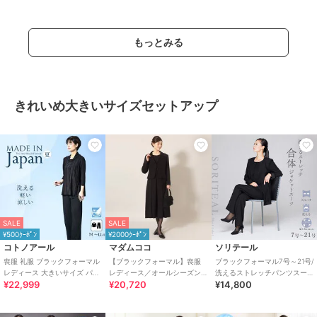
もっとみる
きれいめ大きいサイズセットアップ
SALE
SALE
¥500ｸｰﾎﾟﾝ
¥2000ｸｰﾎﾟﾝ
コトノアール
マダムココ
ソリテール
喪服 礼服 ブラックフォーマル
【ブラックフォーマル】喪服
ブラックフォーマル7号～21号/
レディース 大きいサイズ パン
レディース／オールシーズン
洗えるストレッチパンツスー
¥22,999
¥20,720
¥14,800
ツ 夏 夏物 夏用 洗える 日本製
対応／礼服／大きいサイズ
ツ/２点セット/喪服/卒業式/卒
（メアリーココ）
園式