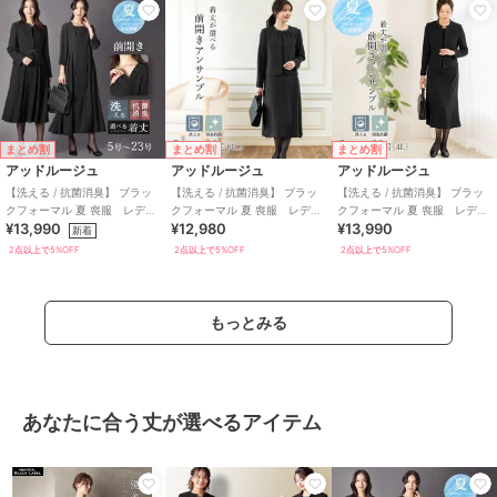
まとめ割
まとめ割
まとめ割
アッドルージュ
アッドルージュ
アッドルージュ
【洗える / 抗菌消臭】 ブラッ
【洗える / 抗菌消臭】 ブラッ
【洗える / 抗菌消臭】 ブラッ
クフォーマル 夏 喪服 レディ
クフォーマル 夏 喪服 レディ
クフォーマル 夏 喪服 レディ
¥13,990
¥12,980
¥13,990
ース 着丈が選べる 5号～23
ース 着丈が選べる 5号～23
ース 着丈が選べる 5号～23
新着
号
号
号
2点以上で5%OFF
2点以上で5%OFF
2点以上で5%OFF
もっとみる
あなたに合う丈が選べるアイテム