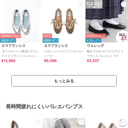
期間限定SALE
SALE
期間限定SALE
¥888ｸｰﾎﾟﾝ
¥888ｸｰﾎﾟﾝ
¥200ｸｰﾎﾟﾝ
エマフランシス
エマフランシス
ウェレッグ
【パールトーン撥水】ラウン
リボン レースアップ バレエシ
幅広 freely 4E スクエアトゥ
ドトゥ フラットバレエシュー
ューズ
フラットバレエシューズ
¥13,960
¥9,086
¥3,507
ズ
もっとみる
長時間疲れにくいバレエパンプス