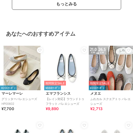
もっとみる
あなたへのおすすめアイテム
期間限定SALE
期間限定SALE
¥200ｸｰﾎﾟﾝ
¥888ｸｰﾎﾟﾝ
¥200ｸｰﾎﾟﾝ
マーレマーレ
エマフランシス
メヌエ
グリッターバレエシューズ
【レイン対応】ラウンドトゥ
ふわカル スクエアトゥ バレエ
HP00602
フラット バレエシューズ
シューズ
¥7,700
¥9,890
¥2,713