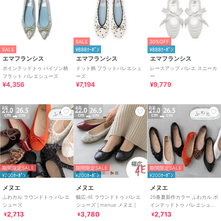
SALE
30%OFF
SALE
¥888ｸｰﾎﾟﾝ
¥888ｸｰﾎﾟﾝ
エマフランシス
エマフランシス
エマフランシス
ポインテッドトゥ パイソン柄
ドット柄 フラットバレエシュ
レースアップ バレエ スニーカ
フラット バレエシューズ
ーズ
ー
¥4,356
¥7,194
¥9,779
PR
PR
PR
期間限定SALE
期間限定SALE
期間限定SALE
¥200ｸｰﾎﾟﾝ
¥200ｸｰﾎﾟﾝ
¥200ｸｰﾎﾟﾝ
メヌエ
メヌエ
メヌエ
ふわカル ラウンドトゥ バレエ
幅広 4E ラウンドトゥ バレエ
26春夏新作カラー ふわカル ポ
シューズ
シューズ [ menue メヌエ ]
インテッドトゥ バレエシュー
ズ [ menue メヌエ ]
2,713
3,780
2,713
¥
¥
¥