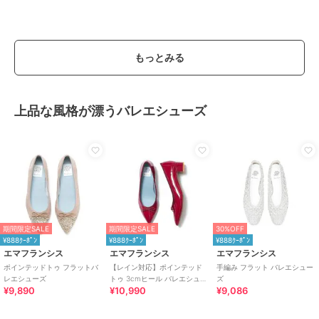
もっとみる
上品な風格が漂うバレエシューズ
期間限定SALE
期間限定SALE
30%OFF
¥888ｸｰﾎﾟﾝ
¥888ｸｰﾎﾟﾝ
¥888ｸｰﾎﾟﾝ
エマフランシス
エマフランシス
エマフランシス
ポインテッドトゥ フラットバ
【レイン対応】ポインテッド
手編み フラット バレエシュー
レエシューズ
トゥ 3cmヒール バレエシュー
ズ
¥9,890
¥10,990
¥9,086
ズ