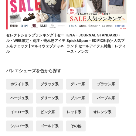
セレクトショップランキング｜セー
IENA・JOURNAL STANDARD・
ル・WEB限定・別注・売れ筋アイテ
Spick&Span・EDIFICEほか 人気ブ
ムをチェック | マルイウェブチャネ
ランド セールアイテム特集｜レディ
ル
ース・メンズ
バレエシューズを色から探す
ホワイト系
ブラック系
グレー系
ブラウン系
ベージュ系
グリーン系
ブルー系
パープル系
イエロー系
ピンク系
レッド系
オレンジ系
シルバー系
ゴールド系
その他