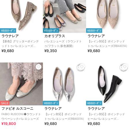
¥888ｸｰﾎﾟﾝ
¥888ｸｰﾎﾟﾝ
¥888ｸｰﾎﾟﾝ
ラウナレア
カオリプラス
ラウナレア
【新色】グリッターポインテ
バレエシューズ（ラウンドト
【レイン対応】ポインテッド
ッドトゥバレエシューズ
ゥ/フラット/多色展開）
トゥバレエシューズ(RB4401A)
¥9,680
¥9,350
¥9,680
(B9601A)
SALE
¥888ｸｰﾎﾟﾝ
¥888ｸｰﾎﾟﾝ
ファビオ ルスコーニ
ラウナレア
ラウナレア
FABIO RUSCONI◆ラウンドト
【レイン対応】ポインテッド
【レイン対応】ポインテッド
ウベーシックバレエシューズ
トゥバレエシューズ(RB4001A)
ヒールバレエシューズ
¥19,800
¥9,680
¥9,680
(RB9001A)