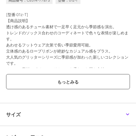
商品番号：CE014-77873
型番：01z-T
[型番:01z-T]
【商品説明】
透け感のあるチュール素材で一足早く足元から季節感を演出。
トレンドのソックス合わせのコーディネートで色々な表情が楽しめま
す。
あわせるフットウェア次第で長い季節愛用可能。
立体感のあるロープリボンが絶妙なカジュアル感をプラス。
大人気のグリッターシリーズに季節感が加わった新しいコレクション
です。
チュール素材でポインテッドトゥでも柔らかな履き心地。
柄物のボトムスにも合わせやすく、主役級の存在感でシンプルなコー
ディネートでもサマになります。
【スタッフレビュー】
「個性を活かしたファッションが楽しめる◎」（スタッフU）
着用サイズ：23.0cm（普段のサイズ：23.0cm）
特徴：甲浅、ギリシャ型
サイズ
23cmをパンストで履くとジャストフィットでした。
チュール部分が柔らかく、外反母趾も全く痛くありませんでした。先
端のグリッター部分の硬さが気になる場合は、サイズを上げてインソ
ールの使用がオススメです。