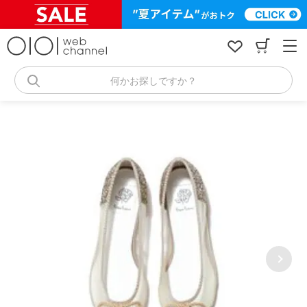
コ
ン
テ
ン
ツ
へ
何かお探しですか？
ス
キ
ッ
プ