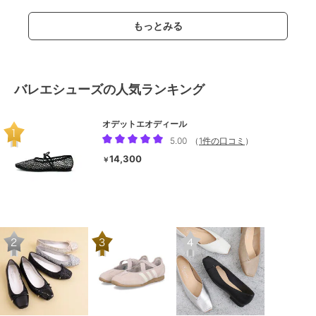
もっとみる
バレエシューズの人気ランキング
オデットエオディール
5.00
（
1件の口コミ
）
14,300
￥