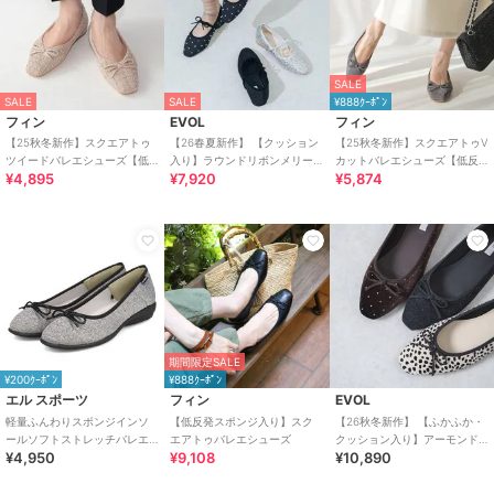
SALE
SALE
SALE
¥888ｸｰﾎﾟﾝ
フィン
EVOL
フィン
【25秋冬新作】スクエアトゥ
【26春夏新作】 【クッション
【25秋冬新作】スクエアトゥV
ツイードバレエシューズ【低
入り】ラウンドリボンメリー
カットバレエシューズ【低反
¥4,895
¥7,920
¥5,874
反発スポンジ入り】
ジェーンフラットパンプス
発スポンジ入り】
CA23863
期間限定SALE
¥200ｸｰﾎﾟﾝ
¥888ｸｰﾎﾟﾝ
エル スポーツ
フィン
EVOL
軽量ふんわりスポンジインソ
【低反発スポンジ入り】スク
【26秋冬新作】 【ふかふか・
ールソフトストレッチバレエ
エアトゥバレエシューズ
クッション入り】アーモンド
¥4,950
¥9,108
¥10,890
シューズ ESP14501
トゥソフトバレエ CB23875