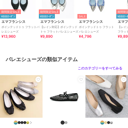
性別タイプ
レディース
期間限定SALE
期間限定SALE
期間限定
シューズ
／
バレエシューズ
¥888ｸｰﾎﾟﾝ
¥888ｸｰﾎﾟﾝ
SALE
¥888ｸｰ
レディース
エマフランシス
エマフランシス
エマフランシス
エマ
シューズ
／
バレエシューズ
ポインテッドトゥ フラットバ
【レイン対応】ポインテッド
ポインテッドトゥ フラット
【レイ
レエシューズ
トゥ フラットバレエシューズ
バレエシューズ
フラッ
カラー
ゴールド、ブラック、シルバー
¥13,960
¥9,890
¥4,796
¥9,8
サイズ
7サイズ展開
特徴
シューズ
メッシュ
/
ポリエステル素材
/
バレエシューズの類似アイテム
リボン
/
透かし編み
/
2.5cm未満
このカテゴリーをすべてみる
/
ポインテッドトゥ
バレエシューズ
メッシュ
/
ポリエステル素材
/
リボン
/
透かし編み
/
2.5cm未満
/
ポインテッドトゥ