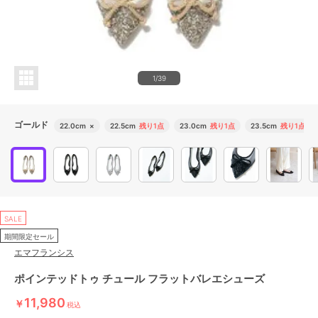
1/39
ゴールド
22.0cm
×
22.5cm
残り1点
23.0cm
残り1点
23.5cm
残り1点
SALE
期間限定セール
エマフランシス
ポインテッドトゥ チュール フラットバレエシューズ
11,980
￥
税込