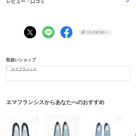
レビュー・口コミ
チュール部分の透け感が上品で、素足やパンストで履いていただくと
足の形がキレイに見え、足長効果もあります。
カラーソックスを組み合わせると、個性を活かしたファッションが楽
しめます。
「これからのシーズンに活躍間違いなし！」（スタッフM）
着用サイズ：23.5cm（普段のサイズ：23.5cm）
特徴 : 甲薄、幅狭、エジプト型
通常23.5cmか型によっては24.0cmを履きます。こちらは少しゆとり
取扱いショップ
のあるお作りでストッキングでは23.5cmでゆとりがあったためジェ
ルインソールを入れて丁度のサイズでした。今年人気のチュール素材
とロープリボンできれいめにもカジュアルにも合わせていただけま
す。 普段使いだけでなく、お出かけにも使えるのでこれからのシーズ
ンに活躍間違いなしです！
期間限定セール開催中
エマフランシスからあなたへのおすすめ
ブランド
エマフランシス
ショップ
エマフランシス
商品カテゴリ
シューズ
／
バレエシューズ