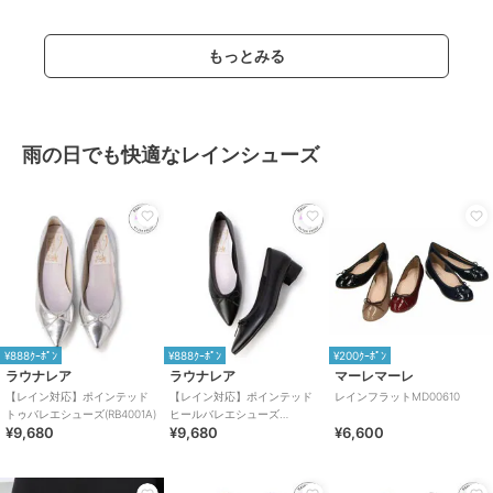
もっとみる
雨の日でも快適なレインシューズ
¥888ｸｰﾎﾟﾝ
¥888ｸｰﾎﾟﾝ
¥200ｸｰﾎﾟﾝ
ラウナレア
ラウナレア
マーレマーレ
【レイン対応】ポインテッド
【レイン対応】ポインテッド
レインフラットMD00610
トゥバレエシューズ(RB4001A)
ヒールバレエシューズ
¥9,680
¥9,680
¥6,600
(RB9001A)