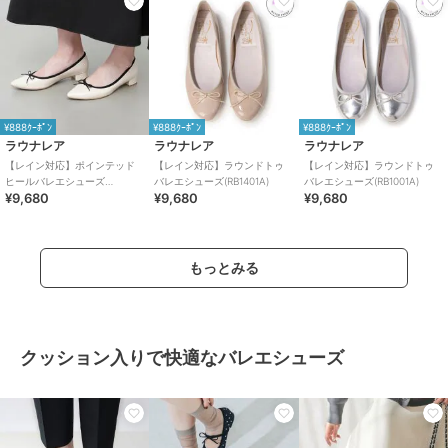
¥888ｸｰﾎﾟﾝ
¥888ｸｰﾎﾟﾝ
¥888ｸｰﾎﾟﾝ
ラウナレア
ラウナレア
ラウナレア
【レイン対応】ポインテッド
【レイン対応】ラウンドトゥ
【レイン対応】ラウンドトゥ
ヒールバレエシューズ
バレエシューズ(RB1401A)
バレエシューズ(RB1001A)
¥9,680
¥9,680
¥9,680
(RB9401A)
もっとみる
クッション入りで快適なバレエシューズ