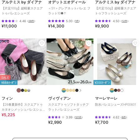
アルテミス by ダイアナ
オデットエオディール
アルテミス by ダイアナ
【片足100g】超軽量スクエア
＜SY＞グレアネットバレエ フ
【片足150g】超軽量スクエア
トゥバレエシューズ
ラット10●↑
トゥフラットシューズ
4.46
5.00
4.50
（
28件
）
（
1件
）
（
12件
）
¥11,000
¥14,300
¥9,900
SALE
¥888ｸｰﾎﾟﾝ
¥200ｸｰﾎﾟﾝ
フィン
ヴィヴィアン
マーレマーレ
【26春夏新作】スクエアトゥ
スクエアトゥソフトタッチフ
防水バレエシューズHP00601
カタオシメッシュバレエシュ
ラットバレエシューズ
¥5,225
ーズ【低反発スポンジ入り】
3.99
4.62
（
101件
）
（
8件
）
¥2,990
¥7,700