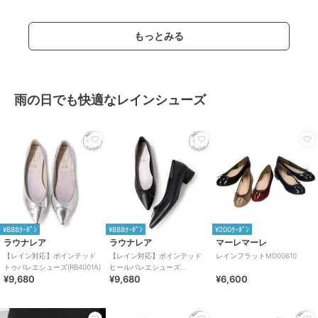
もっとみる
雨の日でも快適なレインシューズ
¥888ｸｰﾎﾟﾝ
¥888ｸｰﾎﾟﾝ
¥200ｸｰﾎﾟﾝ
ラウナレア
ラウナレア
マーレマーレ
【レイン対応】ポインテッド
【レイン対応】ポインテッド
レインフラットMD00610
トゥバレエシューズ(RB4001A)
ヒールバレエシューズ
¥9,680
¥9,680
¥6,600
(RB9001A)