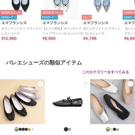
性別タイプ
レディース
期間限定SALE
期間限定SALE
期間限定
シューズ
／
バレエシューズ
¥888ｸｰﾎﾟﾝ
¥888ｸｰﾎﾟﾝ
SALE
¥888ｸｰ
レディース
エマフランシス
エマフランシス
エマフランシス
エマ
シューズ
／
バレエシューズ
ポインテッドトゥ フラットバ
【レイン対応】ポインテッド
ポインテッドトゥ フラット
【レイ
レエシューズ
トゥ フラットバレエシューズ
バレエシューズ
フラッ
カラー
シルバー、ゴールド、ブラック
¥13,960
¥9,890
¥4,796
¥9,8
サイズ
7サイズ展開
特徴
シューズ
メッシュ
/
ポリエステル素材
/
バレエシューズの類似アイテム
リボン
/
透かし編み
/
2.5cm未満
このカテゴリーをすべてみる
/
ポインテッドトゥ
バレエシューズ
メッシュ
/
ポリエステル素材
/
リボン
/
透かし編み
/
2.5cm未満
/
ポインテッドトゥ