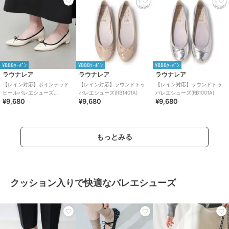
¥888ｸｰﾎﾟﾝ
¥888ｸｰﾎﾟﾝ
¥888ｸｰﾎﾟﾝ
ラウナレア
ラウナレア
ラウナレア
【レイン対応】ポインテッド
【レイン対応】ラウンドトゥ
【レイン対応】ラウンドトゥ
ヒールバレエシューズ
バレエシューズ(RB1401A)
バレエシューズ(RB1001A)
¥9,680
¥9,680
¥9,680
(RB9401A)
もっとみる
クッション入りで快適なバレエシューズ