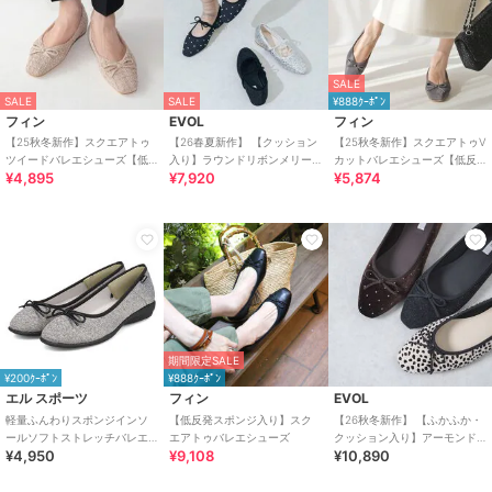
SALE
SALE
SALE
¥888ｸｰﾎﾟﾝ
フィン
EVOL
フィン
【25秋冬新作】スクエアトゥ
【26春夏新作】 【クッション
【25秋冬新作】スクエアトゥV
ツイードバレエシューズ【低
入り】ラウンドリボンメリー
カットバレエシューズ【低反
¥4,895
¥7,920
¥5,874
反発スポンジ入り】
ジェーンフラットパンプス
発スポンジ入り】
CA23863
期間限定SALE
¥200ｸｰﾎﾟﾝ
¥888ｸｰﾎﾟﾝ
エル スポーツ
フィン
EVOL
軽量ふんわりスポンジインソ
【低反発スポンジ入り】スク
【26秋冬新作】 【ふかふか・
ールソフトストレッチバレエ
エアトゥバレエシューズ
クッション入り】アーモンド
¥4,950
¥9,108
¥10,890
シューズ ESP14501
トゥソフトバレエ CB23875