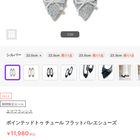
1/39
シルバー
22.0cm
×
22.5cm
残り1点
23.0cm
残り1点
23.5cm
残り1点
SALE
期間限定セール
エマフランシス
ポインテッドトゥ チュール フラットバレエシューズ
11,980
￥
税込