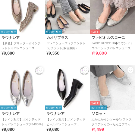
¥888ｸｰﾎﾟﾝ
¥888ｸｰﾎﾟﾝ
SALE
ラウナレア
カオリプラス
ファビオ ルスコーニ
【新色】グリッターポインテ
バレエシューズ（ラウンドト
FABIO RUSCONI◆ラウンドト
ッドトゥバレエシューズ
ゥ/フラット/多色展開）
ウベーシックバレエシューズ
¥9,680
¥9,350
¥19,800
(B9601A)
SALE
¥888ｸｰﾎﾟﾝ
¥888ｸｰﾎﾟﾝ
¥200ｸｰﾎﾟﾝ
ラウナレア
ラウナレア
ソロット
【レイン対応】ポインテッド
【レイン対応】ポインテッド
ふかふかインソール/ソフトス
トゥバレエシューズ(RB4001A)
ヒールバレエシューズ
クエアトゥのぺたんこフラッ
¥9,680
¥9,680
¥1,499
(RB9001A)
トバレエシューズ