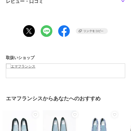
レビュー・口コミ
チュール部分の透け感が上品で、素足やパンストで履いていただくと
足の形がキレイに見え、足長効果もあります。
カラーソックスを組み合わせると、個性を活かしたファッションが楽
しめます。
「これからのシーズンに活躍間違いなし！」（スタッフM）
着用サイズ：23.5cm（普段のサイズ：23.5cm）
特徴 : 甲薄、幅狭、エジプト型
通常23.5cmか型によっては24.0cmを履きます。こちらは少しゆとり
取扱いショップ
のあるお作りでストッキングでは23.5cmでゆとりがあったためジェ
ルインソールを入れて丁度のサイズでした。今年人気のチュール素材
とロープリボンできれいめにもカジュアルにも合わせていただけま
す。 普段使いだけでなく、お出かけにも使えるのでこれからのシーズ
ンに活躍間違いなしです！
期間限定セール開催中
エマフランシスからあなたへのおすすめ
ブランド
エマフランシス
ショップ
エマフランシス
商品カテゴリ
シューズ
／
バレエシューズ