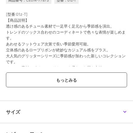
商品番号：CE014-77873
型番：01z-T
[型番:01z-T]
【商品説明】
透け感のあるチュール素材で一足早く足元から季節感を演出。
トレンドのソックス合わせのコーディネートで色々な表情が楽しめま
す。
あわせるフットウェア次第で長い季節愛用可能。
立体感のあるロープリボンが絶妙なカジュアル感をプラス。
大人気のグリッターシリーズに季節感が加わった新しいコレクション
です。
チュール素材でポインテッドトゥでも柔らかな履き心地。
柄物のボトムスにも合わせやすく、主役級の存在感でシンプルなコー
ディネートでもサマになります。
【スタッフレビュー】
「個性を活かしたファッションが楽しめる◎」（スタッフU）
着用サイズ：23.0cm（普段のサイズ：23.0cm）
特徴：甲浅、ギリシャ型
サイズ
23cmをパンストで履くとジャストフィットでした。
チュール部分が柔らかく、外反母趾も全く痛くありませんでした。先
端のグリッター部分の硬さが気になる場合は、サイズを上げてインソ
ールの使用がオススメです。