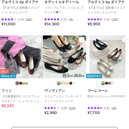
アルテミス by ダイアナ
オデットエオディール
アルテミス by ダイアナ
【片足100g】超軽量スクエア
＜SY＞グレアネットバレエ フ
【片足150g】超軽量スクエア
トゥバレエシューズ
ラット10●↑
トゥフラットシューズ
4.46
5.00
4.50
（
28件
）
（
1件
）
（
12件
）
¥11,000
¥14,300
¥9,900
SALE
¥888ｸｰﾎﾟﾝ
¥200ｸｰﾎﾟﾝ
フィン
ヴィヴィアン
マーレマーレ
【26春夏新作】スクエアトゥ
スクエアトゥソフトタッチフ
防水バレエシューズHP00601
カタオシメッシュバレエシュ
ラットバレエシューズ
¥5,225
ーズ【低反発スポンジ入り】
3.99
4.62
（
101件
）
（
8件
）
¥2,990
¥7,700