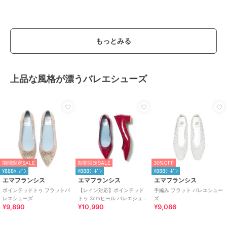
もっとみる
上品な風格が漂うバレエシューズ
期間限定SALE
期間限定SALE
30%OFF
¥888ｸｰﾎﾟﾝ
¥888ｸｰﾎﾟﾝ
¥888ｸｰﾎﾟﾝ
エマフランシス
エマフランシス
エマフランシス
ポインテッドトゥ フラットバ
【レイン対応】ポインテッド
手編み フラット バレエシュー
レエシューズ
トゥ 3cmヒール バレエシュー
ズ
¥9,890
¥10,990
¥9,086
ズ