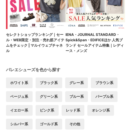
セレクトショップランキング｜セー
IENA・JOURNAL STANDARD・
ル・WEB限定・別注・売れ筋アイテ
Spick&Span・EDIFICEほか 人気ブ
ムをチェック | マルイウェブチャネ
ランド セールアイテム特集｜レディ
ル
ース・メンズ
バレエシューズを色から探す
ホワイト系
ブラック系
グレー系
ブラウン系
ベージュ系
グリーン系
ブルー系
パープル系
イエロー系
ピンク系
レッド系
オレンジ系
シルバー系
ゴールド系
その他