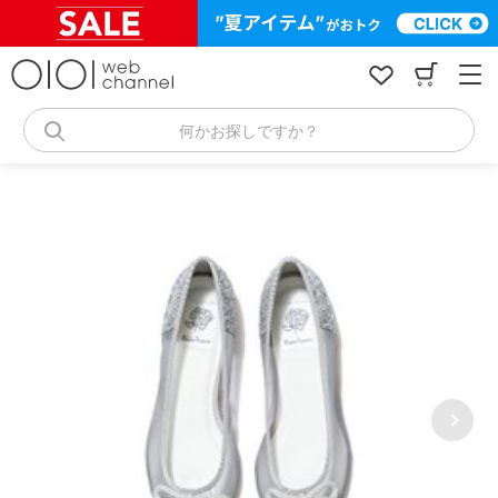
コ
ン
テ
ン
ツ
へ
何かお探しですか？
ス
キ
ッ
プ