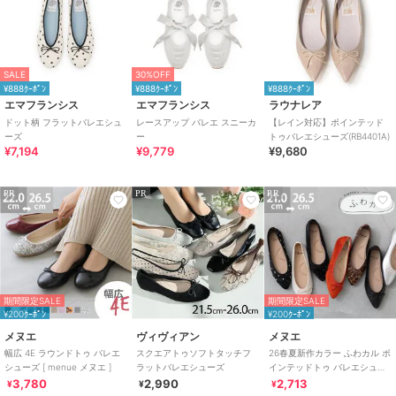
SALE
30%OFF
¥888ｸｰﾎﾟﾝ
¥888ｸｰﾎﾟﾝ
¥888ｸｰﾎﾟﾝ
エマフランシス
エマフランシス
ラウナレア
ドット柄 フラットバレエシュ
レースアップ バレエ スニーカ
【レイン対応】ポインテッド
ーズ
ー
トゥバレエシューズ(RB4401A)
¥7,194
¥9,779
¥9,680
PR
PR
PR
期間限定SALE
期間限定SALE
¥200ｸｰﾎﾟﾝ
¥200ｸｰﾎﾟﾝ
メヌエ
ヴィヴィアン
メヌエ
幅広 4E ラウンドトゥ バレエ
スクエアトゥソフトタッチフ
26春夏新作カラー ふわカル ポ
シューズ [ menue メヌエ ]
ラットバレエシューズ
インテッドトゥ バレエシュー
ズ [ menue メヌエ ]
3,780
2,990
2,713
¥
¥
¥