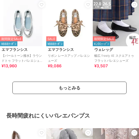
期間限定SALE
SALE
期間限定SALE
¥888ｸｰﾎﾟﾝ
¥888ｸｰﾎﾟﾝ
¥200ｸｰﾎﾟﾝ
エマフランシス
エマフランシス
ウェレッグ
【パールトーン撥水】ラウン
リボン レースアップ バレエシ
幅広 freely 4E スクエアトゥ
ドトゥ フラットバレエシュー
ューズ
フラットバレエシューズ
¥13,960
¥9,086
¥3,507
ズ
もっとみる
長時間疲れにくいバレエパンプス