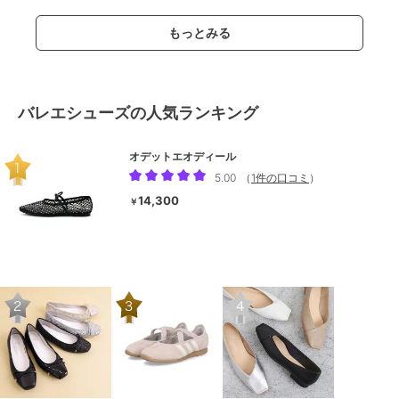
もっとみる
バレエシューズの人気ランキング
オデットエオディール
5.00
（
1件の口コミ
）
14,300
￥