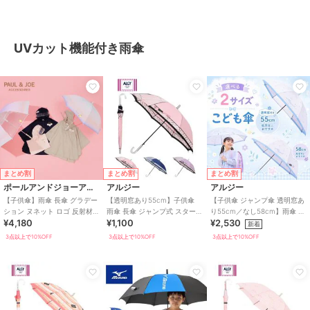
UVカット機能付き雨傘
まとめ割
まとめ割
まとめ割
ポールアンドジョーアクセソワ
アルジー
アルジー
【子供傘】雨傘 長傘 グラデー
【透明窓あり55cm】子供傘
【子供傘 ジャンプ傘 透明窓あ
ション ヌネット ロゴ 反射材
雨傘 長傘 ジャンプ式 スター
り55cm／なし58cm】雨傘 長
¥4,180
¥1,100
¥2,530
UV キッズ
ドット ボーダー ロゴ UV
傘 ストライプフラワー ロゴ
新着
UV
3点以上で10%OFF
3点以上で10%OFF
3点以上で10%OFF