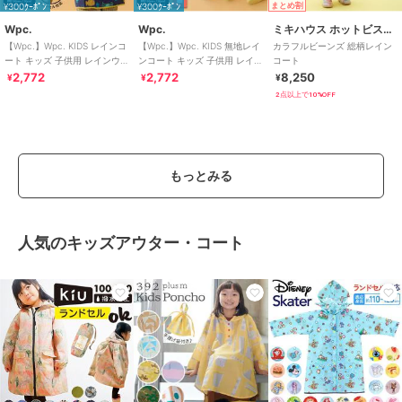
¥300ｸｰﾎﾟﾝ
¥300ｸｰﾎﾟﾝ
まとめ割
Wpc.
Wpc.
ミキハウス ホットビスケッツ
【Wpc.】Wpc. KIDS レインコ
【Wpc.】Wpc. KIDS 無地レイ
カラフルビーンズ 総柄レイン
ート キッズ 子供用 レインウェ
ンコート キッズ 子供用 レイン
コート
ア 子ども 男の子 女の子
ウェア 男の子 女の子
2,772
2,772
8,250
¥
¥
¥
2点以上で10%OFF
もっとみる
人気のキッズアウター・コート