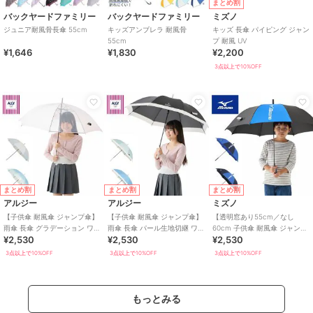
まとめ割
バックヤードファミリー
バックヤードファミリー
ミズノ
ジュニア耐風骨長傘 55cm
キッズアンブレラ 耐風骨
キッズ 長傘 パイピング ジャン
55cm
プ 耐風 UV
¥1,646
¥1,830
¥2,200
3点以上で10%OFF
まとめ割
まとめ割
まとめ割
アルジー
アルジー
ミズノ
【子供傘 耐風傘 ジャンプ傘】
【子供傘 耐風傘 ジャンプ傘】
【透明窓あり55cm／なし
雨傘 長傘 グラデーション ワン
雨傘 長傘 パール生地切継 ワン
60cm 子供傘 耐風傘 ジャンプ
¥2,530
¥2,530
¥2,530
ポイント UV 雨晴兼用
ポイント UV 雨晴兼用
傘】雨傘 長傘 バイカラーコン
ビ UV
3点以上で10%OFF
3点以上で10%OFF
3点以上で10%OFF
もっとみる