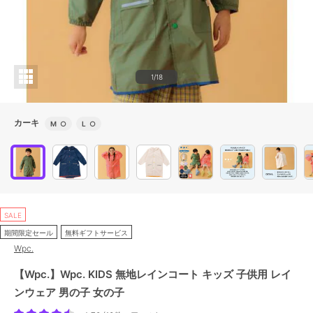
1/18
カーキ
M
○
L
○
SALE
期間限定セール
無料ギフトサービス
Wpc.
【Wpc.】Wpc. KIDS 無地レインコート キッズ 子供用 レイ
ンウェア 男の子 女の子