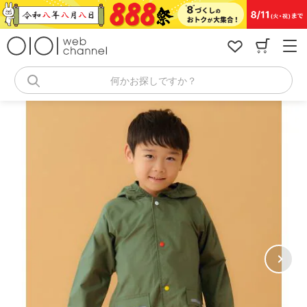
コ
ン
テ
ン
ツ
へ
何かお探しですか？
ス
キ
ッ
プ