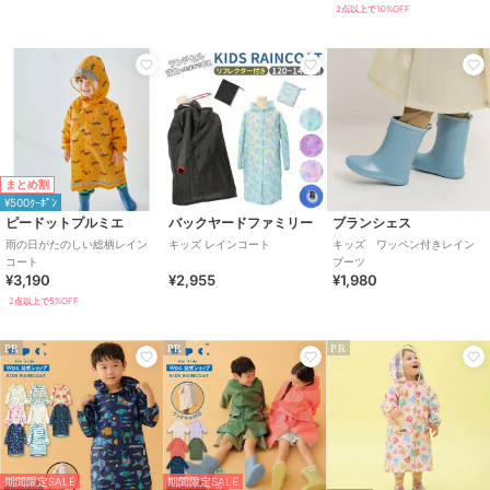
2点以上で10%OFF
まとめ割
¥500ｸｰﾎﾟﾝ
ピードットプルミエ
バックヤードファミリー
ブランシェス
雨の日がたのしい総柄レイン
キッズ レインコート
キッズ ワッペン付きレイン
コート
ブーツ
¥3,190
¥2,955
¥1,980
2点以上で5%OFF
PR
PR
PR
期間限定SALE
期間限定SALE