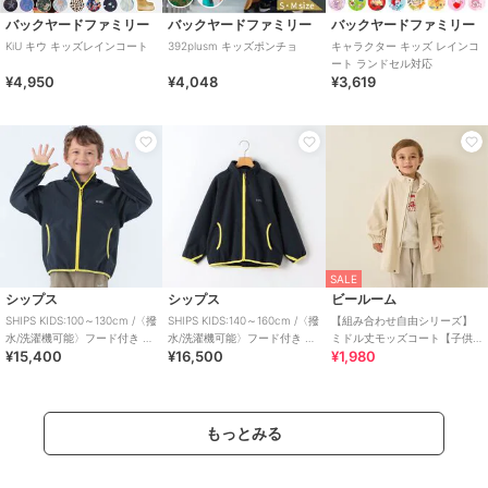
バックヤードファミリー
バックヤードファミリー
バックヤードファミリー
KiU キウ キッズレインコート
392plusm キッズポンチョ
キャラクター キッズ レインコ
ート ランドセル対応
¥4,950
¥4,048
¥3,619
SALE
シップス
シップス
ビールーム
SHIPS KIDS:100～130cm /〈撥
SHIPS KIDS:140～160cm /〈撥
【組み合わせ自由シリーズ】
水/洗濯機可能〉フード付き ウ
水/洗濯機可能〉フード付き ウ
ミドル丈モッズコート【子供
¥15,400
¥16,500
¥1,980
ィンドブレーカー
ィンドブレーカー
服】【キッズ】【男の子】
【女の子】
もっとみる