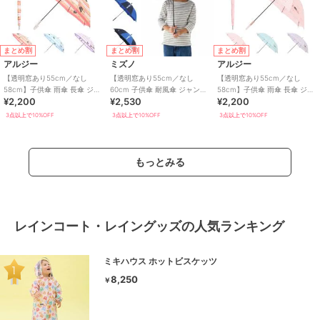
まとめ割
まとめ割
まとめ割
アルジー
ミズノ
アルジー
【透明窓あり55cm／なし
【透明窓あり55cm／なし
【透明窓あり55cm／なし
58cm】子供傘 雨傘 長傘 ジャ
60cm 子供傘 耐風傘 ジャンプ
58cm】子供傘 雨傘 長傘 ジャ
¥2,200
¥2,530
¥2,200
ンプ式 ボーダー ハート チェリ
傘】雨傘 長傘 バイカラーコン
ンプ式 チェック 花 ハート ロ
ー UV
ビ UV
ゴ UV
3点以上で10%OFF
3点以上で10%OFF
3点以上で10%OFF
もっとみる
レインコート・レイングッズの人気ランキング
ミキハウス ホットビスケッツ
8,250
￥