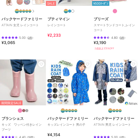
SALE
¥500ｸｰﾎﾟﾝ
バックヤードファミリー
プティマイン
ブリーズ
ATTAIN 女児 レインコート
レインコート
スマートランドコート_レイン
コート
¥2,233
5.00
4.80
（
2件
）
（
5件
）
¥3,065
¥3,190
2点以上で5%OFF
期間限定SALE
ブランシェス
バックヤードファミリー
バックヤードファミリー
キッズ ワッペン付きレイン
キッズレインコート 男の子
ATTAIN 男児 レインコート
ブーツ
¥4,154
4.40
5.00
（
10件
）
（
2件
）