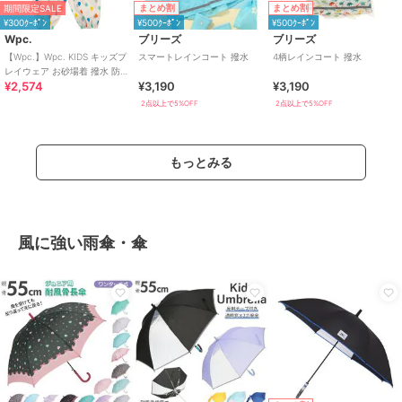
まとめ割
まとめ割
期間限定SALE
¥300ｸｰﾎﾟﾝ
¥500ｸｰﾎﾟﾝ
¥500ｸｰﾎﾟﾝ
Wpc.
ブリーズ
ブリーズ
【Wpc.】Wpc. KIDS キッズプ
スマートレインコート 撥水
4柄レインコート 撥水
レイウェア お砂場着 撥水 防水
¥2,574
¥3,190
¥3,190
収納袋付き
2点以上で5%OFF
2点以上で5%OFF
もっとみる
風に強い雨傘・傘