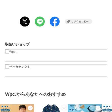
乗車時に着用すると、裾が車輪や周囲の物に巻き込まれたり、引っ掛
かったりする恐れがあり危険ですのでご使用はおやめください。
[Wpc. / ダブリュピーシー]
傘はファッションだ。
「Wpc.」（ダブリュピーシー）は『新たな可能性を生み出す』をスロ
ーガンに2004年に誕生した日本発の傘ブランド。
様々な世代やジャンルの方に傘を持つことへの美意識を発信し続けま
取扱いショップ
す。
そして雨の日も晴れの日も幸せを感じてもらえる製品をお届けしま
す。
※商品カラーは生産時期やモニター・お部屋の照明等の環境により異
なる場合がございます。
期間限定セール開催中
この商品は無料ギフトサービスの対象商品です
>>無料ギフトサービスについての詳細はこちら
Wpc.からあなたへのおすすめ
ブランド
Wpc.
ショップ
Wpc.
／
ザッカセレクト