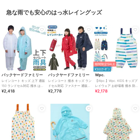
急な雨でも安心のはっ水レイングッズ
期間限定SALE
¥300ｸｰﾎﾟﾝ
バックヤードファミリー
バックヤードファミリー
Wpc.
レインコート キッズ 上下 通販
レインコート 撥水 キッズ ラン
【Wpc.】Wpc. KIDS キッズプ
150 ランドセル対応 撥水 はっ
ドセル対応 ファスナー 通販
レイウェア お砂場着 撥水 防水
¥2,418
¥2,778
¥2,178
水 男の子 女の子 小学校 小学
OUTDOOR PRODUCTS アウ
収納袋付き 男の子 女の子