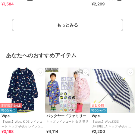
¥1,584
¥2,299
もっとみる
あなたへのおすすめアイテム
まとめ割
期間限定SALE
¥300ｸｰﾎﾟﾝ
¥300ｸｰﾎﾟﾝ
Wpc.
バックヤードファミリー
Wpc.
【Wpc.】Wpc. KIDS レインコ
キッズ レインコート 女児 男児
【Wpc.】Wpc.KIDS
ート キッズ 子供用 レインウェ
UMBRELLA キッズ 子供用 雨
¥3,168
¥4,114
¥2,200
ア 子ども 男の子 女の子
傘