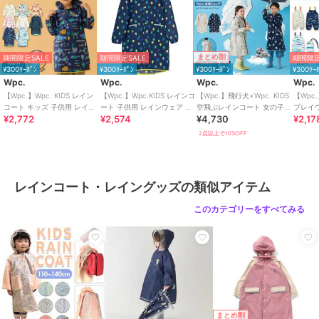
商品カテゴリ
傘・レイングッズ
／
レインコー
ト・レイングッズ
性別タイプ
ボーイズ
まとめ割
期間限定SALE
期間限定SALE
期間限定
傘・レイングッズ
／
レインコー
¥300ｸｰﾎﾟﾝ
¥300ｸｰﾎﾟﾝ
¥300ｸｰﾎﾟﾝ
¥300ｸｰ
Wpc.
Wpc.
Wpc.
Wpc.
ト・レイングッズ
ガールズ
【Wpc.】Wpc. KIDS レイン
【Wpc.】Wpc.KIDS レインコ
【Wpc.】飛行犬×Wpc. KIDS
【Wpc.
コート キッズ 子供用 レイン
ート 子供用 レインウェア ラ
空飛ぶレインコート 女の子
プレイ
傘・レイングッズ
／
レインコー
¥2,772
¥2,574
¥4,730
¥2,17
ウェア 子ども 男の子 女の子
ンドセル対応 キッズ
男の子 レインウェア
防水 収
ト・レイングッズ
子
2点以上で10%OFF
カラー
カーキ、ネイビー、ピンク、ライ
トベージュ
サイズ
M,L,L
レインコート・レイングッズの類似アイテム
素材
ポリエステル100%
このカテゴリーをすべてみる
商品のお取り扱い方法
原産国
中国製
まとめ割