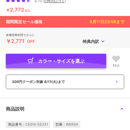
4.70
(
10件の口コミ
)
2,772
￥
税込
期間限定セール価格
8月11日23:59
まで
各種特典利用でさらに
￥2,771
OFF
特典内訳
カラー・サイズを選ぶ
33人
300円クーポン対象
8/11(火)まで
商品説明
商品番号：CE014-53331
型番：WKR04