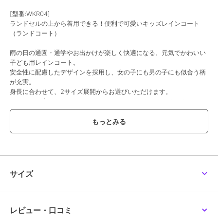
[型番:WKR04]
ランドセルの上から着用できる！便利で可愛いキッズレインコート
（ランドコート）
雨の日の通園・通学やお出かけが楽しく快適になる、元気でかわいい
子ども用レインコート。
安全性に配慮したデザインを採用し、女の子にも男の子にも似合う柄
が充実。
身長に合わせて、2サイズ展開からお選びいただけます。
おそろいの傘とあわせてコーディネートするのもおすすめです。
・後ろのボタンを外すとランドセルやリュックを背負ったまま着用可
能。
・前後4箇所にリフレクター（反射材）が付いてます。
・袖口は濡れにくいゴム仕様。
・お名前が書けるネーム付き。
・同柄の収納袋がついており、持ち運びにもピッタリ。
サイズ
Mサイズ：100～120cm
Lサイズ：120～140cm
レビュー・口コミ
※本製品は自転車乗車時の着用を想定した製品ではございません。