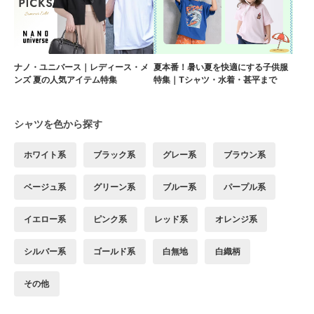
ナノ・ユニバース｜レディース・メ
夏本番！暑い夏を快適にする子供服
ンズ 夏の人気アイテム特集
特集｜Tシャツ・水着・甚平まで
シャツを色から探す
ホワイト系
ブラック系
グレー系
ブラウン系
ベージュ系
グリーン系
ブルー系
パープル系
イエロー系
ピンク系
レッド系
オレンジ系
シルバー系
ゴールド系
白無地
白織柄
その他