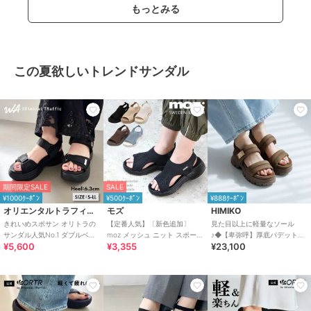
もっとみる
この夏欲しいトレンドサンダル
期間限定SALE
SALE
¥1000ｸｰﾎﾟﾝ
¥500ｸｰﾎﾟﾝ
¥888ｸｰﾎﾟﾝ
オリエンタルトラフィック
モズ
HIMIKO
きれいめスポサン オリトラの
【定番人気】〔新色追加〕
見た目以上に軽量なソール
サンダル人気No.1 ダブルベル
moz メッシュ ニット スポーツ
♪◆【卑弥呼】厚底パデットサ
¥5,600
¥3,355
¥23,100
ト スポーツサンダル /42207
サンダル
ンダル/661201