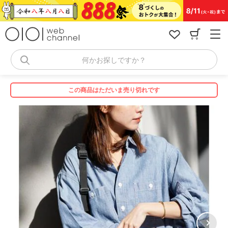
コ
ン
テ
ン
ツ
へ
何かお探しですか？
ス
キ
ッ
この商品はただいま売り切れです
プ