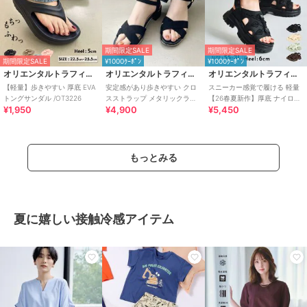
期間限定SALE
期間限定SALE
期間限定SALE
¥1000ｸｰﾎﾟﾝ
¥1000ｸｰﾎﾟﾝ
オリエンタルトラフィック
オリエンタルトラフィック
オリエンタルトラフィック
【軽量】歩きやすい 厚底 EVA
安定感があり歩きやすい クロ
スニーカー感覚で履ける 軽量
トングサンダル /OT3226
スストラップ メタリックライ
【26春夏新作】厚底 ナイロン
¥1,950
¥4,900
¥5,450
ン サンダル /55201
スポーツサンダル /OT3232
もっとみる
夏に嬉しい接触冷感アイテム