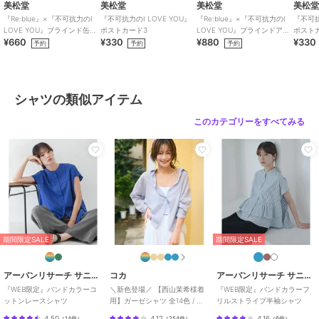
美松堂
美松堂
美松堂
美松
商品カテゴリ
トップス
／
シャツ
『Re:blue』×『不可抗力のI
『不可抗力のI LOVE YOU』
『Re:blue』×『不可抗力のI
『不可抗
LOVE YOU』ブラインド缶バ
ポストカード3
LOVE YOU』ブラインドアク
ポスト
性別タイプ
レディース
¥660
¥330
¥880
¥330
ッジ（全6種）
リルキーホルダー（全6種）
予約
予約
予約
トップス
／
シャツ
30%OFF
30%OFF
ジャーナルスタンダード レリューム
ジャーナルスタンダード レリューム
ジャーナルスタンダード レリューム
カラー
ブルー、ホワイト
ラミーボイルクロスラッ
《追加2》N/Rダブルス
レースポンチョプルオー
サイズ
フリー
フルブラウス
トライプブラウス
バー
シャツの類似アイテム
6,160
8,800
6,930
¥
¥
¥
素材
本体:綿100%
このカテゴリーをすべてみる
商品のお取り扱い方法
お手入れ
本体:洗濯機洗い（弱）、加工製品
（ハード）、インディゴ染め製
品、加工製品（ソフト）
原産国
中国
30%OFF
ジャーナルスタンダード レリューム
ジャーナルスタンダード レリューム
ジャーナルスタンダード レリューム
期間限定SALE
期間限定SALE
ライトストライプシャツ
《追加2》コットンロー
ソフトボイルドロストシ
ンチェックオーバーサイ
ョートシャツ
6,930
¥
ズ
10,780
10,450
新着
¥
¥
アーバンリサーチ サニーレーベル
コカ
アーバンリサーチ サニーレーベル
『WEB限定』バンドカラーコ
＼新色登場／ 【西山茉希様着
『WEB限定』バンドカラーフ
ットンレースシャツ
用】ガーゼシャツ 全14色 / 冷
リルストライプ半袖シャツ
房対策
4.50
4.12
4.16
（
14件
）
（
254件
）
（
6件
）