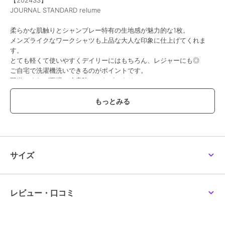
JOURNAL STANDARD relume
20%OFF
30%OFF
ジャーナルスタンダード レリューム
ジャーナルスタンダード レリューム
ジャーナルスタンダード レリューム
柔らかな肌触りとシャンブレー特有の生地感が魅力的な1枚。
《WEB限定追加予約4》
《追加3 / 新色》カラー
フリルスリーブブラウス
メンズライクなワークシャツも上品な大人な印象に仕上げてくれま
パッチワークレースシャ
リネンオーバーサイズシ
6,930
¥
ツ
ャツ
す。
13,200
8,712
予約
¥
¥
とても軽くて使いやすくデイリーにはもちろん、レジャーにも◎
ご自宅で洗濯機洗いできるのがポイントです。
羽織にすれば夏場の冷房除けにもピッタリ。
大人っぽくタイトスカート合わせがおすすめです。
※カラーによって取り扱い方法が異なります。
※取り扱いについては、商品についている品質表示でご確認くださ
30%OFF
い。
ジャーナルスタンダード レリューム
ジャーナルスタンダード レリューム
ジャーナルスタンダード レリューム
＊＊＊＊＊＊＊＊＊＊＊＊＊＊＊＊＊＊＊＊＊＊
《一部WEB限定追加》コ
ドロストワイドシアーチ
《追加 / 新色》コットン
サイズ
ットンカットワーク刺繍
ェックシャツ
ローンチェックオーバー
透け感：ホワイトはあり
開襟シャツ
サイズ
8,470
10,450
10,780
¥
¥
¥
裏地：なし
伸縮性：なし
光沢感：なし
レビュー・口コミ
生地の厚さ：普通
＊＊＊＊＊＊＊＊＊＊＊＊＊＊＊＊＊＊＊＊＊＊
【スタッフ着用コメント】