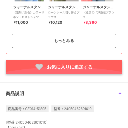
ジャーナルスタンダード レリューム
ジャーナルスタンダード レリューム
ジャーナルスタンダード レリューム
《追加 / 新色》カラーリ
ローンレース切り替えブ
《追加5》T/R強撚ブラウ
ネンドロストシャツ
ラウス
ス
11,000
10,120
8,360
¥
¥
¥
もっとみる
お気に入りに追加する
30%OFF
30%OFF
20%OFF
ジャーナルスタンダード レリューム
ジャーナルスタンダード レリューム
ジャーナルスタンダード レリューム
コットンジャガードブラ
タックハーフスリーブシ
《WEB限定》バンドカラ
ウス
ャツ
ーレース付きブラウス
7,084
6,930
6,600
¥
¥
¥
商品説明
商品番号：CE014-51895
型番：24050462601010
[型番:24050462601010]
【2024SS】