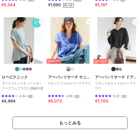
¥5,544
¥1,690
¥5,197
再入荷
20%OFF
30%OFF
30%OFF
ジャーナルスタンダード レリューム
ジャーナルスタンダード レリューム
ジャーナルスタンダード レリューム
ラミーレーヨンオープン
【Lords of Lotus / ロー
ナチュラルスムースプル
カラーシャツ
ズオブロータス】 LACE
オーバー
SHIRTS
7,920
12,320
6,160
¥
¥
¥
20%OFF
30%OFF
ロペピクニック
アーバンリサーチ サニーレーベル
アーバンリサーチ ドアーズ
【ベストヒット】ハートネッ
Vネックフリルカラーブラウス
リネンドロストドルマンブラ
クペプラムブラウス/接触冷感
ウス
4.44
4.66
5.00
（
9件
）
（
6件
）
（
3件
）
¥4,994
¥6,072
¥7,700
30%OFF
30%OFF
30%OFF
ジャーナルスタンダード レリューム
ジャーナルスタンダード レリューム
ジャーナルスタンダード レリューム
ストライプギャザーブラ
コットンブロード Aライ
コットンボイルクリンク
ウス
ンシャツ
ルタックフリルプルオー
もっとみる
バー
5,775
6,930
6,930
¥
¥
¥