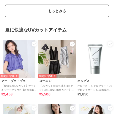
もっとみる
夏に快適なUVカットアイテム
期間限定SALE
期間限定SALE
アー・ヴェ・ヴェ
コーエン
オルビス
【接触冷感/UVカット】サテン
【UVカット率90%以上/4点セ
オルビス リンクルブライトUV
ギャザーブラウス【吸水速乾/
ット/WEB限定/体型カバー】シ
プロテクター N 50g 医薬部外
¥2,458
¥5,500
¥3,850
イージーケア】
ュシュ付きアソートスイムウ
品（顔用日焼け止め）
エア（イン