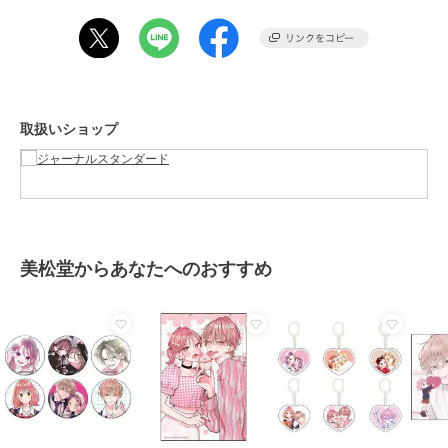
《スタッフM》
年齢:20代後半/身長:160cm/体型:普通/普段サイズ:M/着用サイズ:FREE
30%OFF
サイズ感：オーバーすぎない程よいサイズ感。お尻が丁度隠れる着丈
ジャーナルスタンダード レリューム
ジャーナルスタンダード レリューム
ジャーナルスタンダード レリューム
です。
《追加 / 新色》手洗い可
No.66フレンチリネンビ
《追加》ライトデニムバ
素材感：柔らかくて肌触りが良いです。
/ ラミーオーバーサイズ
ッグスキッパー
ンドカラーフレンチ
着心地： とても軽い着心地。通年使えそうな生地感です。
シャツ
10,780
8,316
9,350
新着
¥
¥
¥
取扱いショップ
＊＊＊＊＊＊＊＊＊＊＊＊＊＊＊＊＊＊＊＊＊＊
※照明の関係により、実際よりも色味が違って見える場合がありま
す。
またパソコン・スマートフォンなどの環境により、若干製品と画像の
カラーが異なる場合もございます。
※商品の色味は、商品アップ画像をご参照ください。
美松堂からあなたへのおすすめ
着用スタッフ身長：160cm 着用サイズ：FREE
30%OFF
20%OFF
20%OFF
スタジオ撮影着用スタッフ身長：162cm 着用サイズ：FREE
ジャーナルスタンダード レリューム
ジャーナルスタンダード レリューム
ジャーナルスタンダード レリューム
ガーメントダイラミーV
《追加6》T/R強撚ブラウ
リネンガーゼハーフスリ
ネックプルオーバー
ス
ーブビッグプルオーバー
6,930
8,360
8,360
¥
¥
¥
ブランド
ジャーナルスタンダード レリュー
ム
ショップ
ジャーナルスタンダード