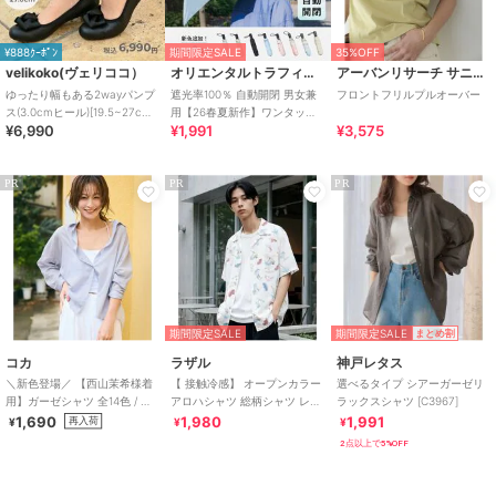
¥888ｸｰﾎﾟﾝ
期間限定SALE
35%OFF
velikoko(ヴェリココ）
オリエンタルトラフィック
アーバンリサーチ サニーレーベル
ゆったり幅もある2wayパンプ
遮光率100％ 自動開閉 男女兼
フロントフリルプルオーバー
ス(3.0cmヒール)[19.5~27cm]
用【26春夏新作】ワンタッチ
¥6,990
¥1,991
¥3,575
ラクチンきれいシューズ
晴雨兼用 折りたたみ傘 /G-
0601
PR
PR
PR
期間限定SALE
期間限定SALE
まとめ割
コカ
ラザル
神戸レタス
＼新色登場／ 【西山茉希様着
【 接触冷感】 オープンカラー
選べるタイプ シアーガーゼリ
用】ガーゼシャツ 全14色 / 冷
アロハシャツ 総柄シャツ レデ
ラックスシャツ [C3967]
房対策
ィース メンズ
1,690
1,980
1,991
再入荷
¥
¥
¥
2点以上で5%OFF