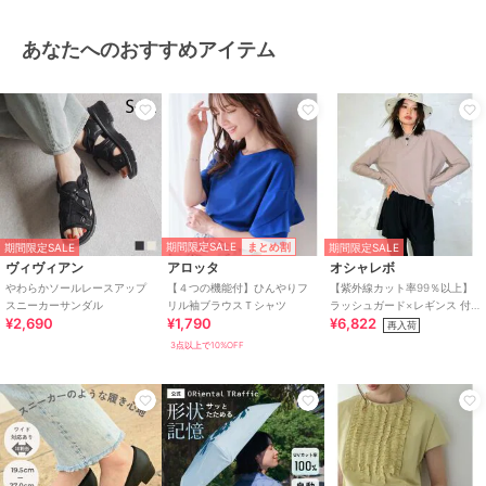
あなたへのおすすめアイテム
期間限定SALE
まとめ割
期間限定SALE
期間限定SALE
ヴィヴィアン
アロッタ
オシャレボ
やわらかソールレースアップ
【４つの機能付】ひんやりフ
【紫外線カット率99％以上】
スニーカーサンダル
リル袖ブラウスＴシャツ
ラッシュガード×レギンス 付
¥2,690
¥1,790
¥6,822
き タンキニ
再入荷
3点以上で10%OFF