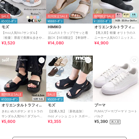
SALE
期間限定SALE
期間限定SALE
¥500ｸｰﾎﾟﾝ
¥888ｸｰﾎﾟﾝ
¥1000ｸｰﾎﾟﾝ
モズ
HIMIKO
オリエンタルトラフィック
【moz人気No.1サンダル】
ゴムのストラップでサッと着
【再入荷】軽量 オリトラのス
〔軽量〕厚底で美脚＆歩きや
脱OK【WEB限定】【卑弥呼
ニーカー人気NO.1 ニットスニ
¥3,520
¥14,080
¥4,900
すい！疲れにくいフィット感
26SS】ゴムストラップサンダ
ーカー スリッポン /3709
のスポーツサンダル
ル/661250
期間限定SALE
SALE
¥1000ｸｰﾎﾟﾝ
¥500ｸｰﾎﾟﾝ
オリエンタルトラフィック
モズ
プーマ
きれいめスポサン オリトラの
【定番人気】〔新色追加〕
PUMA/プーマ/プーマ V コート
サンダル人気No.1 ダブルベル
moz メッシュ ニット スポーツ
バルク
¥5,600
¥3,355
¥5,390
ト スポーツサンダル /42207
サンダル
再入荷