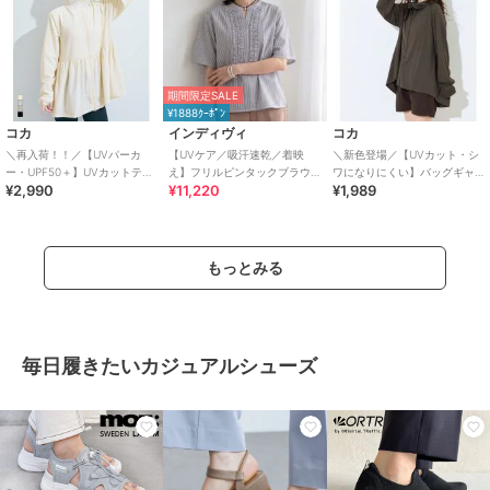
期間限定SALE
¥1888ｸｰﾎﾟﾝ
コカ
インディヴィ
コカ
＼再入荷！！／【UVパーカ
【UVケア／吸汗速乾／着映
＼新色登場／【UVカット・シ
ー・UPF50＋】UVカットティ
え】フリルピンタックブラウ
ワになりにくい】バッグギャ
¥2,990
¥11,220
¥1,989
アードパーカー 全4色
ス
ザーUVパーカー 全4色
もっとみる
毎日履きたいカジュアルシューズ