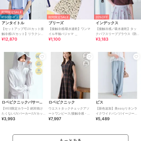
期間限定SALE
¥1500ｸｰﾎﾟﾝ
期間限定SALE
20%OFF
アンタイトル
ブリーズ
インデックス
【セットアップ可UVカット接
【接触冷感/吸水速乾】ワンマ
【接触冷感／吸水速乾】タッ
触冷感UVカット】リラクシー
イル半袖パジャマ ＿
クパフスリーブブラウス《防
¥12,870
¥1,100
¥3,183
キーVネックブラウス
シワ／洗濯機OK／XS～3L／
8col》
ロペピクニックパサージュ
ロペピクニック
ビス
【WEB限定カラー】絶対焼け
ウエストタックチェックアソ
【新色追加】美easyリネンラ
たくないUVパーカー/UVカッ
ートワンピース/接触冷感・防
イクワイドパンツ/イージーケ
¥3,993
¥7,997
¥5,489
ト・接触冷感
シワ・リンクコーデ
ア・接触冷感・セットアップ
対応
もっとみる