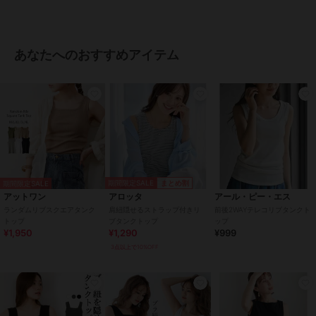
タンクトップ
綿・コットン素材
/
綿100％
/
カ
ットソー素材
/
無地
/
LL･13号以
あなたへのおすすめアイテム
上あり
/
大きいサイズあり
/
洗
える
/
ライフスタイル
/
レギュ
ラー丈(トップス)
原産国
バングラデシュ
期間限定SALE
まとめ割
期間限定SALE
アットワン
アロッタ
アール・ピー・エス
ランダムリブスクエアタンク
肩紐隠せるストラップ付きリ
前後2WAYテレコリブタンクト
トップ
ブタンクトップ
ップ
¥1,950
¥1,290
¥999
3点以上で10%OFF