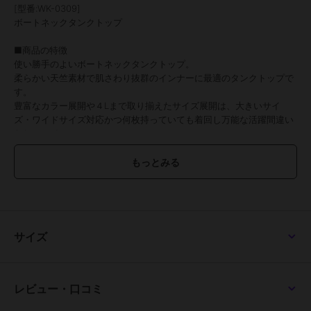
[型番:WK-0309]
ボートネックタンクトップ
■商品の特徴
使い勝手のよいボートネックタンクトップ。
柔らかい天竺素材で肌さわり抜群のインナーに最適のタンクトップで
す。
豊富なカラー展開や４Lまで取り揃えたサイズ展開は、大きいサイ
ズ・ワイドサイズ対応かつ何枚持っていても着回し万能な活躍間違い
なしのアイテム♪
チラ見せインナーに最適な大人可愛い印象になるインナーです。
■素材
耐熱性・吸水性・通気性に優れ、柔らかな肌触りのコットン。
---------------------------------------
【素材】コットン100％
※杢グレー：コットン90%,レーヨン10%
サイズ
※チャコールグレー：コットン60%,レーヨン40%
【生地の厚さ】厚い〇〇●〇〇薄い
【裏地】なし
【透け感】淡色については多少あり
レビュー・口コミ
【伸縮性】あり