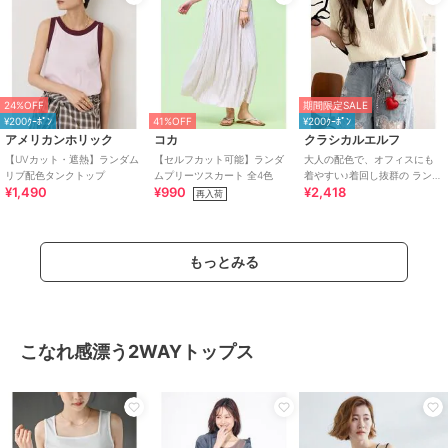
24%OFF
期間限定SALE
¥200ｸｰﾎﾟﾝ
41%OFF
¥200ｸｰﾎﾟﾝ
アメリカンホリック
コカ
クラシカルエルフ
【UVカット・遮熱】ランダム
【セルフカット可能】ランダ
大人の配色で、オフィスにも
リブ配色タンクトップ
ムプリーツスカート 全4色
着やすい♪着回し抜群の ランダ
¥1,490
¥990
¥2,418
ムリブ 配色ポロトップス(半袖)
再入荷
もっとみる
こなれ感漂う2WAYトップス