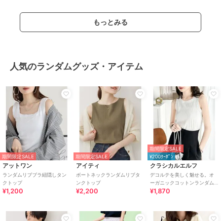
もっとみる
人気のランダムグッズ・アイテム
期間限定SALE
期間限定SALE
期間限定SALE
¥200ｸｰﾎﾟﾝ
アットワン
アイティ
クラシカルエルフ
ランダムリブブラ紐隠しタン
ボートネックランダムリブタ
デコルテを美しく魅せる。オ
クトップ
ンクトップ
ーガニックコットンランダム
¥1,200
¥2,200
¥1,870
テレコアソートタンクトップ