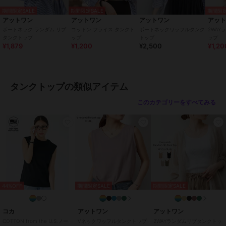
20cm、裾幅：51cm
期間限定SALE
期間限定SALE
期間限定
[LLサイズ]着丈：66cm、肩幅：34cm、身幅：51cm、袖ぐり：
アットワン
アットワン
アットワン
アッ
21cm、裾幅：54cm
ボートネック ランダム リブ
コットン フライス タンクト
ボートネックワッフルタンク
2WA
[3Lサイズ]着丈：68cm、肩幅：35cm、身幅：54cm、袖ぐり：
タンクトップ
ップ
トップ
ップ
¥1,879
¥1,200
¥2,500
¥1,20
22cm、裾幅：57cm
[4Lサイズ]着丈：68cm、肩幅：37cm、身幅：58cm、袖ぐり：
23.5cm、裾幅：61cm
タンクトップの類似アイテム
【原産国】バングラデシュ
このカテゴリーをすべてみる
≪注意事項≫
・撮影時のライティング、ご覧になっているモニター・PC環境によっ
て実際の商品とは異なって見える場合がございます。
何卒ご注意の上ご購入ください。
・サイズは若干の誤差が生じる場合がございます。
期間限定セール開催中
44%OFF
期間限定SALE
期間限定SALE
ブランド
アットワン
コカ
アットワン
アットワン
ショップ
アットワン
COTTON from the U.S.ノー
Vネックワッフルタンクトップ
2WAYランダムリブタンクトッ