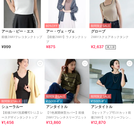
60%OFF
期間限定SALE
アール・ピー・エス
アー・ヴェ・ヴェ
グローブ
前後2WAYテレコタンクトップ
【前後2WAY】ラメタンクトッ
2WAYスクエアネックタンク
プ
¥999
¥875
¥2,637
再入荷
期間限定SALE
期間限定SALE
期間限定SALE
¥1500ｸｰﾎﾟﾝ
¥1500ｸｰﾎﾟﾝ
シューラルー
アンタイトル
アンタイトル
【前後2WAY洗濯機可S-LL】レ
【11色展開体型カバー】前後
【セットアップ可UVカット前
ースデザインタンクトップ
2WAYフレンチスリーブニット
後2WAY】リラクシーフレンチ
¥1,456
¥13,860
¥12,870
スリーブブラウス