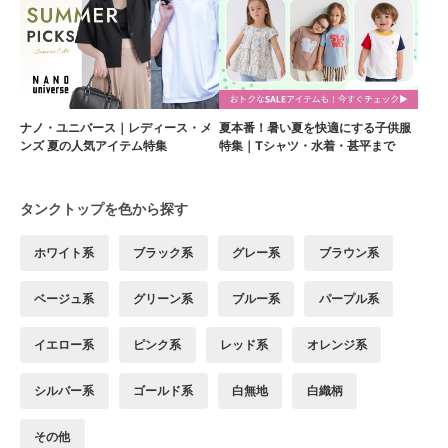
ナノ・ユニバース｜レディース・メ
夏本番！暑い夏を快適にする子供服
ンズ 夏の人気アイテム特集
特集｜Tシャツ・水着・甚平まで
タンクトップを色から探す
ホワイト系
ブラック系
グレー系
ブラウン系
ベージュ系
グリーン系
ブルー系
パープル系
イエロー系
ピンク系
レッド系
オレンジ系
シルバー系
ゴールド系
白無地
白織柄
その他