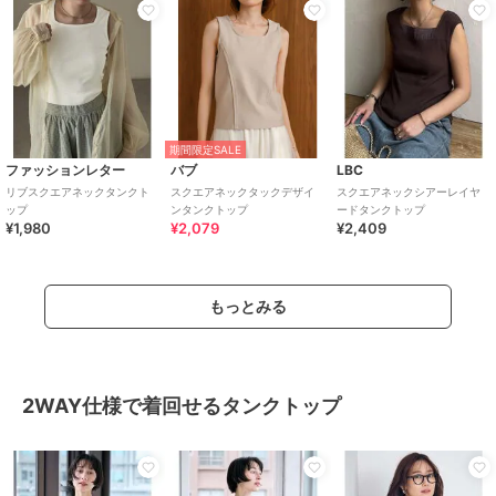
期間限定SALE
ファッションレター
バブ
LBC
リブスクエアネックタンクト
スクエアネックタックデザイ
スクエアネックシアーレイヤ
ップ
ンタンクトップ
ードタンクトップ
¥1,980
¥2,079
¥2,409
もっとみる
2WAY仕様で着回せるタンクトップ