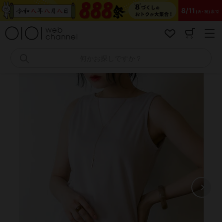
コ
ン
テ
ン
ツ
へ
何かお探しですか？
ス
キ
ッ
プ