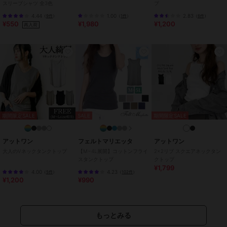
スリーブシャツ 全3色
プ
商品カテゴリ
トップス
／
タンクトップ
4.44
1.00
2.83
（
9件
）
（
1件
）
（
6件
）
性別タイプ
レディース
¥550
¥1,980
¥1,200
再入荷
トップス
／
タンクトップ
カラー
ピンクベージュ、オフホワイト、
グレーベージュ、杢グレー、カー
キ、チャコールグレー、ブラック
サイズ
M,L,LL,3L,4L
素材
コットン100％
※杢グレーのみ コットン90%/レー
ヨン10%
期間限定SALE
SALE
期間限定SALE
※チャコールグレーのみ コットン
60%/レーヨン40%
アットワン
フェルトマリエッタ
アットワン
商品のお取り扱い方法
大人のVネックタンクトップ
【M~4L展開】コットンフライ
2×2リブ スクエアネックタン
スタンクトップ
クトップ
特徴
トップス
¥1,799
4.00
4.23
（
5件
）
（
102件
）
綿・コットン素材
/
綿100％
/
カ
¥1,200
¥990
ットソー素材
/
無地
/
LL･13号以
上あり
/
大きいサイズあり
/
洗
える
/
ライフスタイル
/
レギュ
もっとみる
ラー丈(トップス)