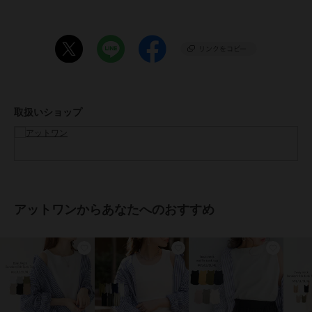
【光沢】なし
---------------------------------------
天竺：ホワイト、ブラック、チャコールグレー、杢グレー、グレイッ
シュベージュ、カーキ、ピンクベージュ
■コーディネート
1枚での着用はもちろん、カーディガンやパーカー、コートやジャケ
取扱いショップ
ットのインナーとしても◎
デニムパンツ（ジーンズ）やイージーパンツ、マーメイドスカートや
フレアスカートなど様々なボトムスと合わせやすいです！
足元はスニーカーやグルカサンダル、キャスケットやバケットハッ
ト、ミニリュックやスマホショルダーなどの小物を合わせればこなれ
感のあるコーディネート完成します。
アットワンからあなたへのおすすめ
■サイズ
全部でM、L、LL、3L、4L、充実の5サイズ展開。
大きいサイズは、もっとゆったり着たいと思っている方におすすめで
す！
[Mサイズ]着丈：64cm、肩幅：32cm、身幅：45cm、袖ぐり：
19cm、裾幅：48cm
[Lサイズ]着丈：66cm、肩幅：33cm、身幅：48cm、袖ぐり：