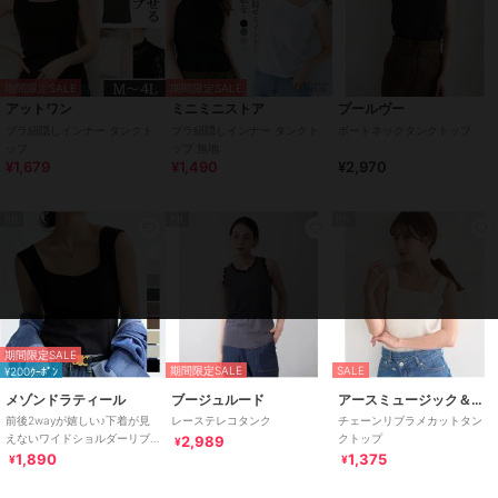
期間限定SALE
期間限定SALE
アットワン
ミニミニストア
プールヴー
ブラ紐隠しインナー タンクト
ブラ紐隠しインナー タンクト
ボートネックタンクトップ
ップ
ップ 無地
¥1,679
¥1,490
¥2,970
PR
PR
PR
期間限定SALE
期間限定SALE
SALE
¥200ｸｰﾎﾟﾝ
メゾンドラティール
ブージュルード
アースミュージック＆エコロジー
前後2wayが嬉しい♪下着が見
レーステレコタンク
チェーンリブラメカットタン
えないワイドショルダーリブ
クトップ
2,989
¥
タンクトップ/キャミソール夏
1,890
1,375
¥
¥
服イージーケア