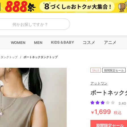
何かお探しですか？
コスメ
アニメ
KIDS＆BABY
WOMEN
MEN
/
タンクトップ
/
ボートネックタンクトップ
SALE
期間限定セール
アットワン
ボートネック
3.40 
1,699
￥
税込
期間限定セール