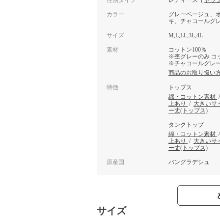
性別タイプ
レディース
(
トッ
カラー
グレーベージュ、
キ、チャコールグ
サイズ
M,L,LL,3L,4L
素材
コットン100％
※杢グレーのみ コッ
※チャコールグレーの
商品のお取り扱い
特徴
トップス
綿・コットン素材
上あり
/
大きいサ
ー丈(トップス)
タンクトップ
綿・コットン素材
上あり
/
大きいサ
ー丈(トップス)
原産国
バングラデシュ
サイズ