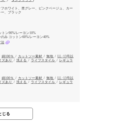
プス
／
タンクトップ
)
オフホワイト、杢グレー、ピンクベージュ、カー
レー、ブラック
トン90%/レーヨン10%
み コットン60%/レーヨン40%
方法
/
綿100％
/
カットソー素材
/
無地
/
LL･13号以
イズあり
/
洗える
/
ライフスタイル
/
レギュラ
/
綿100％
/
カットソー素材
/
無地
/
LL･13号以
イズあり
/
洗える
/
ライフスタイル
/
レギュラ
とじる