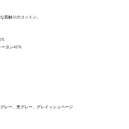
かな肌触りのコットン。
0%
ーヨン40%
ルグレー、杢グレー、グレイッシュベージ