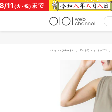
コ
ン
テ
ン
ツ
へ
ス
キ
ッ
プ
マルイウェブチャネル
/
アットワン
/
トップス