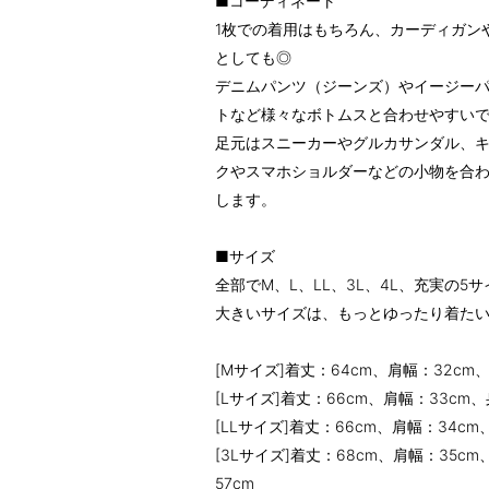
■コーディネート
1枚での着用はもちろん、カーディガン
としても◎
デニムパンツ（ジーンズ）やイージー
トなど様々なボトムスと合わせやすい
足元はスニーカーやグルカサンダル、
クやスマホショルダーなどの小物を合
します。
■サイズ
全部でM、L、LL、3L、4L、充実の5
大きいサイズは、もっとゆったり着た
[Mサイズ]着丈：64cm、肩幅：32cm
[Lサイズ]着丈：66cm、肩幅：33cm
[LLサイズ]着丈：66cm、肩幅：34cm
[3Lサイズ]着丈：68cm、肩幅：35c
57cm