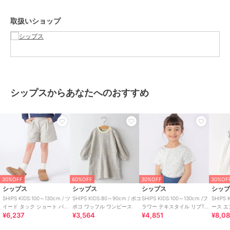
サイズ
140,150
素材
表地（ポリエステル97%、麻3%）
取扱いショップ
裏地（コットン100%）
商品のお取り扱い方法
特徴
パンツ
綿・コットン素材
/
麻・リネン
/
ポリエステル素材
/
無地
/
フリ
ル
/
ミッドライズ
/
ショート・
シップスからあなたへのおすすめ
ミニ丈
/
カジュアル
その他パンツ
綿・コットン素材
/
麻・リネン
/
ポリエステル素材
/
無地
/
フリ
ル
/
ミッドライズ
/
ショート・
ミニ丈
/
カジュアル
原産国
中国
30%OFF
60%OFF
30%OFF
30%OF
シップス
シップス
シップス
シッ
SHIPS KIDS:100～130cm / ツ
SHIPS KIDS:80～90cm / ポコ
SHIPS KIDS:100～130cm /フ
SHIPS 
イード タック ショート パン
ポコ ワッフル ワンピース
ラワー テキスタイル リブTシ
ース 
¥6,237
¥3,564
¥4,851
¥8,0
ツ
ャツ
ート パ