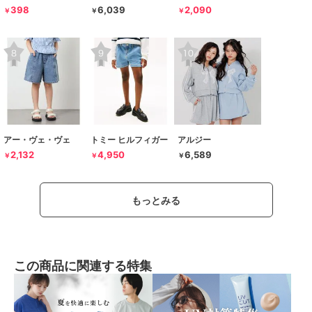
398
6,039
2,090
￥
￥
￥
アー・ヴェ・ヴェ
トミー ヒルフィガー
アルジー
2,132
4,950
6,589
￥
￥
￥
もっとみる
この商品に関連する特集