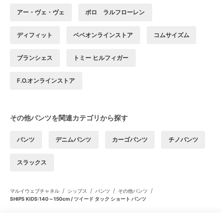
アー・ヴェ・ヴェ
ポロ ラルフローレン
ディフィット
ベベオンラインストア
コムサイズム
ブランシェス
トミー ヒルフィガー
F.O.オンラインストア
その他パンツを関連カテゴリから探す
パンツ
デニムパンツ
カーゴパンツ
チノパンツ
スラックス
/
/
/
/
マルイウェブチャネル
シップス
パンツ
その他パンツ
SHIPS KIDS:140～150cm / ツイード タック ショート パンツ