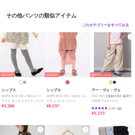
その他パンツの類似アイテム
このカテゴリーをすべてみる
60%OFF
30%OFF
期間限定SALE
シップス
シップス
アー・ヴェ・ヴェ
SHIPS KIDS:100～130cm / ツ
SHIPS KIDS:100～130cm / レ
[120-160]【接触冷感】麻調サ
イード タック ショート パンツ
ース ショート パンツ
ス付きワイドパンツ
¥3,388
¥6,237
5.00
（
1件
）
¥2,223