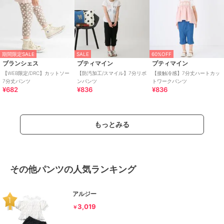
期間限定SALE
SALE
60%OFF
ブランシェス
プティマイン
プティマイン
【WEB限定/DRC】カットソー
【防汚加工/スマイル】7分リボ
【接触冷感】7分丈ハートカッ
7分丈パンツ
ンパンツ
トワークパンツ
¥682
¥836
¥836
もっとみる
その他パンツの人気ランキング
アルジー
3,019
￥