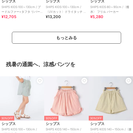
シップス
シップス
シップス
SHIPS KIDS:100～130cm / プ
SHIPS KIDS:100～130cm /
SHIPS KIDS:80～90cm /〈撥
ードルファー×タフタ リバー
〈UVカット〉ドライタッチ フ
水〉 フリル パーカー
¥12,705
¥13,200
¥5,280
シブル ジャケット
リル ライト ブルゾン
もっとみる
残暑の通園へ、涼感パンツを
30%OFF
30%OFF
30%OFF
シップス
シップス
シップス
SHIPS KIDS:100～130cm /
SHIPS KIDS:140～150cm /
SHIPS KIDS:140～150cm /〈接