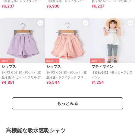
〈接触冷感〉ドライタッチ フ
〈接触冷感〉ドライタッチ フ
触冷感/UVカット〉フリル デ
¥6,237
¥6,930
¥6,237
リル ショート パンツ
リル ショート パンツ
イリー ショーツ
30%OFF
30%OFF
40%OFF
シップス
シップス
プティマイン
SHIPS KIDS:80～90cm /〈接
SHIPS KIDS:80～90cm / 〈接
【接触冷感】7分メローフレア
触冷感/UVカット〉フリル デ
触冷感〉ドライタッチ フリル
パンツ
¥4,851
¥5,544
¥1,254
イリー ショーツ
ショート パンツ
もっとみる
高機能な吸水速乾シャツ