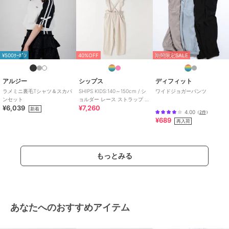
¥500ｸｰﾎﾟﾝ
40%OFF
期間限定SALE
アルジー
シップス
ディフィット
ラメミニ裏毛Tシャツ＆スカパ
SHIPS KIDS:140～150cm / シ
ワイドジョガーパンツ
ンセット
ョルダー レース ストラップ パ
¥6,039
¥7,260
ンツ
新着
4.00
（
2件
）
¥689
再入荷
もっとみる
あなたへのおすすめアイテム