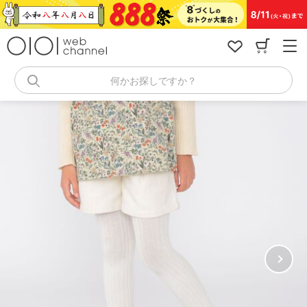
コ
ン
テ
ン
ツ
へ
何かお探しですか？
ス
キ
ッ
プ