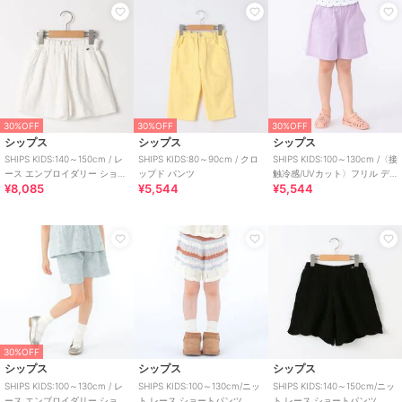
30%OFF
30%OFF
30%OFF
シップス
シップス
シップス
SHIPS KIDS:140～150cm / レ
SHIPS KIDS:80～90cm / クロ
SHIPS KIDS:100～130cm /〈接
ース エンブロイダリー ショー
ップド パンツ
触冷感/UVカット〉フリル デ
¥8,085
¥5,544
¥5,544
ト パンツ
イリー ショーツ
30%OFF
シップス
シップス
シップス
SHIPS KIDS:100～130cm / レ
SHIPS KIDS:100～130cm/ニッ
SHIPS KIDS:140～150cm/ニッ
ース エンブロイダリー ショー
ト レース ショートパンツ
ト レース ショートパンツ