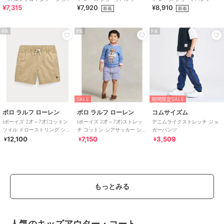
¥7,315
¥7,920
¥8,910
ト パンツ
新着
新着
PR
PR
PR
SALE
期間限定SALE
ポロ ラルフ ローレン
ポロ ラルフ ローレン
コムサイズム
(ボーイズ 2才～7才)コットン
(ボーイズ 2才～7才)ストレッ
デニムライクストレッチ ジョ
ツイル ドローストリング ショ
チ コットン シアサッカー ショ
ガーパンツ
ートパンツ
ートパンツ
12,100
7,150
3,509
¥
¥
¥
もっとみる
人気のキッズアウター・コート