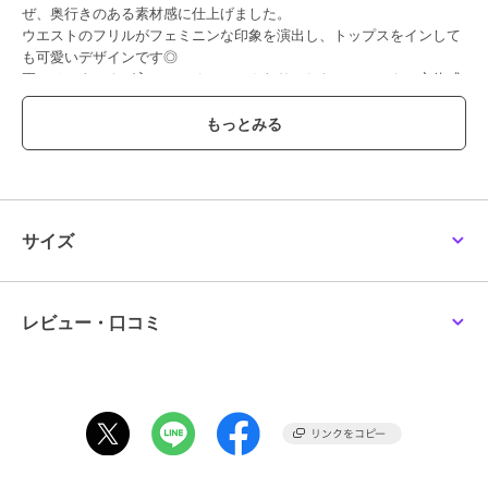
ぜ、奥行きのある素材感に仕上げました。
ウエストのフリルがフェミニンな印象を演出し、トップスをインして
も可愛いデザインです◎
更には、タックが入っているのでふんわりとしたシルエットで立体感
があるのもポイント！
広がりすぎない程よい裾幅、裏地付きなので安心感のある穿き心地で
す。
タイツやブーツとの相性も良く、肌寒い季節のコーディネートにおす
すめ♪
ウエストゴム仕様により着脱も楽にでき、お出掛けからデイリーまで
幅広く着用いただけるアイテムです。
サイズ
ブランド
シップス
レビュー・口コミ
ショップ
シップス
商品カテゴリ
パンツ
／
その他パンツ
性別タイプ
ガールズ
パンツ
／
その他パンツ
カラー
オフホワイト、ライトグレー