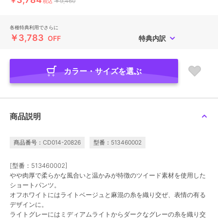
￥
￥9,460
税込
各種特典利用でさらに
￥3,783
OFF
特典内訳
カラー・サイズを選ぶ
商品説明
商品番号：CD014-20826
型番：513460002
[型番：513460002]
やや肉厚で柔らかな風合いと温かみが特徴のツイード素材を使用した
ショートパンツ。
オフホワイトにはライトベージュと麻混の糸を織り交ぜ、表情の有る
デザインに。
ライトグレーにはミディアムライトからダークなグレーの糸を織り交