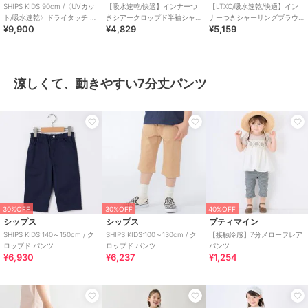
SHIPS KIDS:90cm /〈UVカッ
【吸水速乾/快適】インナーつ
【LTXC/吸水速乾/快適】イン
ト/吸水速乾〉ドライタッチ バ
きシアークロップド半袖シャ
ナーつきシャーリングブラウ
¥9,900
¥4,829
¥5,159
ンドカラー シャツ
ツ
ス
涼しくて、動きやすい7分丈パンツ
30%OFF
30%OFF
40%OFF
シップス
シップス
プティマイン
SHIPS KIDS:140～150cm / ク
SHIPS KIDS:100～130cm / ク
【接触冷感】7分メローフレア
ロップド パンツ
ロップド パンツ
パンツ
¥6,930
¥6,237
¥1,254