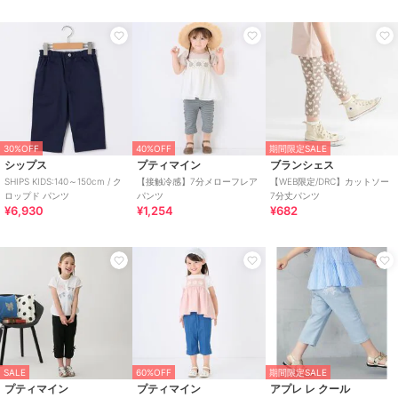
30%OFF
40%OFF
期間限定SALE
シップス
プティマイン
ブランシェス
SHIPS KIDS:140～150cm / ク
【接触冷感】7分メローフレア
【WEB限定/DRC】カットソー
ロップド パンツ
パンツ
7分丈パンツ
¥6,930
¥1,254
¥682
SALE
60%OFF
期間限定SALE
プティマイン
プティマイン
アプレ レ クール