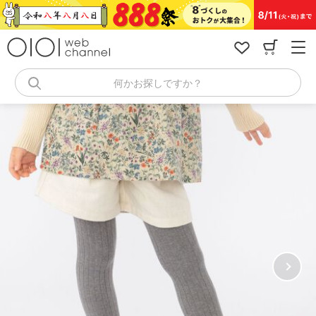
コ
ン
テ
ン
ツ
へ
何かお探しですか？
ス
キ
ッ
プ