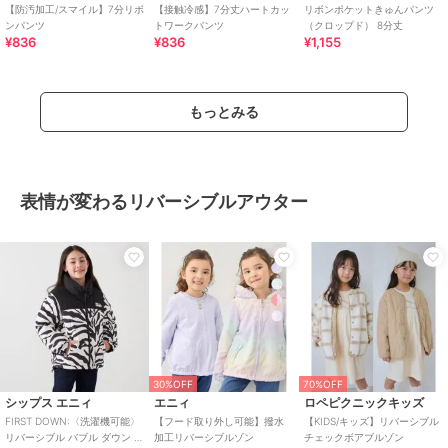
【防汚加工/スマイル】7分リボ
【接触冷感】7分丈ハートカッ
リボンポケットきゅんパンツ
ンパンツ
トワークパンツ
（クロップド） 8分丈
¥836
¥836
¥1,155
もっとみる
表情が変わるリバーシブルアウター
30%OFF
70%OFF
シップス エニィ
エニィ
ロペピクニックキッズ
FIRST DOWN:〈洗濯機可能〉
【フード取り外し可能】撥水
【KIDS/キッズ】リバーシブル
リバーシブル バブル ダウン ジ
加工リバーシブルゾン
チェックボアブルゾン