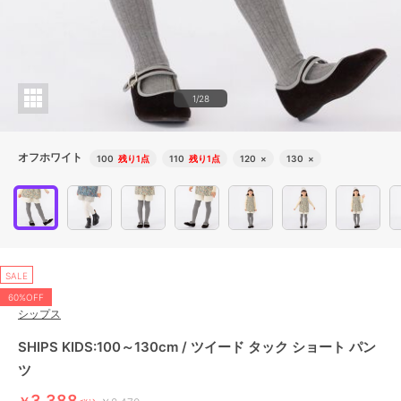
1/28
オフホワイト
100
残り1点
110
残り1点
120
×
130
×
SALE
60%OFF
シップス
SHIPS KIDS:100～130cm / ツイード タック ショート パン
ツ
3,388