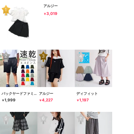
アルジー
3,019
￥
バックヤードファミリー
アルジー
ディフィット
1,999
4,227
1,197
￥
￥
￥