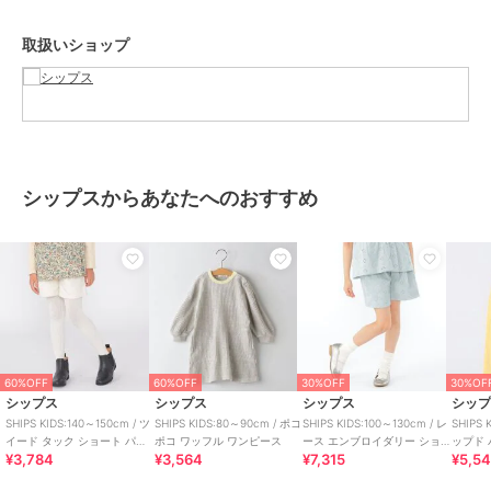
サイズ
100,110,120,130
素材
表地（ポリエステル97%、麻3%）
取扱いショップ
裏地（コットン100%）
商品のお取り扱い方法
特徴
パンツ
綿・コットン素材
/
麻・リネン
/
ポリエステル素材
/
無地
/
フリ
ル
/
ミッドライズ
/
ショート・
シップスからあなたへのおすすめ
ミニ丈
/
カジュアル
その他パンツ
綿・コットン素材
/
麻・リネン
/
ポリエステル素材
/
無地
/
フリ
ル
/
ミッドライズ
/
ショート・
ミニ丈
/
カジュアル
原産国
中国
60%OFF
60%OFF
30%OFF
30%OF
シップス
シップス
シップス
シッ
SHIPS KIDS:140～150cm / ツ
SHIPS KIDS:80～90cm / ポコ
SHIPS KIDS:100～130cm / レ
SHIPS 
イード タック ショート パン
ポコ ワッフル ワンピース
ース エンブロイダリー ショ
ップド
¥3,784
¥3,564
¥7,315
¥5,5
ツ
ート パンツ