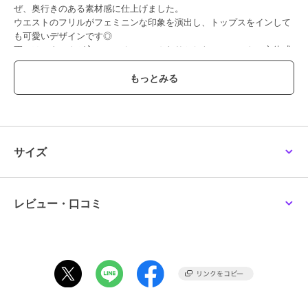
ぜ、奥行きのある素材感に仕上げました。
ウエストのフリルがフェミニンな印象を演出し、トップスをインして
も可愛いデザインです◎
更には、タックが入っているのでふんわりとしたシルエットで立体感
があるのもポイント！
広がりすぎない程よい裾幅、裏地付きなので安心感のある穿き心地で
す。
タイツやブーツとの相性も良く、肌寒い季節のコーディネートにおす
すめ♪
ウエストゴム仕様により着脱も楽にでき、お出掛けからデイリーまで
幅広く着用いただけるアイテムです。
サイズ
ブランド
シップス
レビュー・口コミ
ショップ
シップス
商品カテゴリ
パンツ
／
その他パンツ
性別タイプ
ガールズ
パンツ
／
その他パンツ
カラー
オフホワイト、ライトグレー