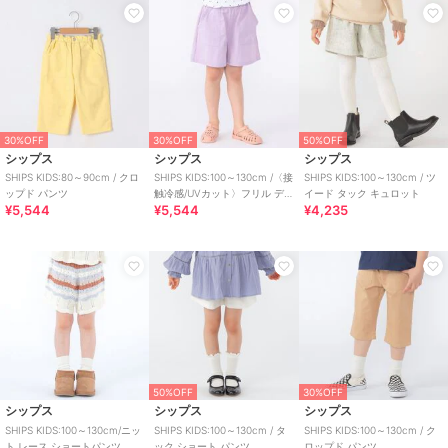
30%OFF
30%OFF
50%OFF
シップス
シップス
シップス
SHIPS KIDS:80～90cm / クロ
SHIPS KIDS:100～130cm /〈接
SHIPS KIDS:100～130cm / ツ
ップド パンツ
触冷感/UVカット〉フリル デ
イード タック キュロット
¥5,544
¥5,544
¥4,235
イリー ショーツ
50%OFF
30%OFF
シップス
シップス
シップス
SHIPS KIDS:100～130cm/ニッ
SHIPS KIDS:100～130cm / タ
SHIPS KIDS:100～130cm / ク
ト レース ショートパンツ
ック ショート パンツ
ロップド パンツ