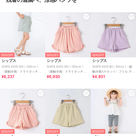
30%OFF
30%OFF
30%OFF
シップス
シップス
シップス
SHIPS KIDS:100～130cm /
SHIPS KIDS:140～150cm /
SHIPS KIDS:80～90cm /〈接
〈接触冷感〉ドライタッチ フ
〈接触冷感〉ドライタッチ フ
触冷感/UVカット〉フリル デ
¥6,237
¥6,930
¥4,851
リル ショート パンツ
リル ショート パンツ
イリー ショーツ
30%OFF
30%OFF
40%OFF