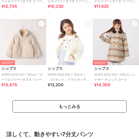
ードルファー×タフタ リバー
ドルファー×タフタ リバーシ
ドルファー×タフタ リバーシ
¥12,705
¥10,230
¥11,935
シブル ジャケット
ブル ジャケット
ブル ジャケット
30%OFF
50%OFF
シップス
シップス
シップス
SHIPS KIDS:140～150cm / プ
SHIPS KIDS:100～130cm /
SHIPS KIDS:100～130cm / シ
ードルファー×タフタ リバー
〈UVカット〉ドライタッチ フ
ャギー チェック コート
¥13,475
¥13,200
¥14,300
シブル ジャケット
リル ライト ブルゾン
もっとみる
涼しくて、動きやすい7分丈パンツ