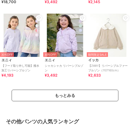
¥18,700
¥3,492
¥2,145
ャケット ◇
30%OFF
30%OFF
期間限定SALE
エニィ
エニィ
イッカ
【フード取り外し可能】撥水
シャカシャカ リバーシブルゾ
【2WAY】リバーシブルファー
加工リバーシブルゾン
ン
ブルゾン（110?160cm）
¥4,193
¥3,492
¥2,633
もっとみる
その他パンツの人気ランキング