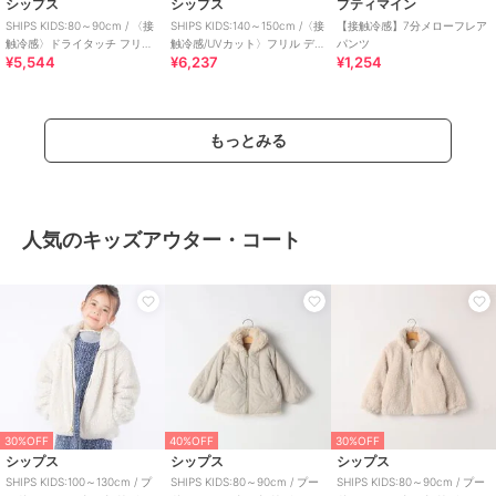
シップス
シップス
プティマイン
SHIPS KIDS:80～90cm / 〈接
SHIPS KIDS:140～150cm /〈接
【接触冷感】7分メローフレア
触冷感〉ドライタッチ フリル
触冷感/UVカット〉フリル デ
パンツ
¥5,544
¥6,237
¥1,254
ショート パンツ
イリー ショーツ
もっとみる
人気のキッズアウター・コート
30%OFF
40%OFF
30%OFF
シップス
シップス
シップス
SHIPS KIDS:100～130cm / プ
SHIPS KIDS:80～90cm / プー
SHIPS KIDS:80～90cm / プー