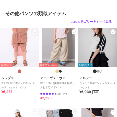
その他パンツの類似アイテム
このカテゴリーをすべてみる
30%OFF
期間限定SALE
¥500ｸｰﾎﾟﾝ
シップス
アー・ヴェ・ヴェ
アルジー
SHIPS KIDS:100～130cm / レ
[120-160]【接触冷感】麻調サ
ラメミニ裏毛Tシャツ＆スカパ
ース ショート パンツ
ス付きワイドパンツ
ンセット
¥6,237
¥6,039
新着
5.00
（
1件
）
¥2,223