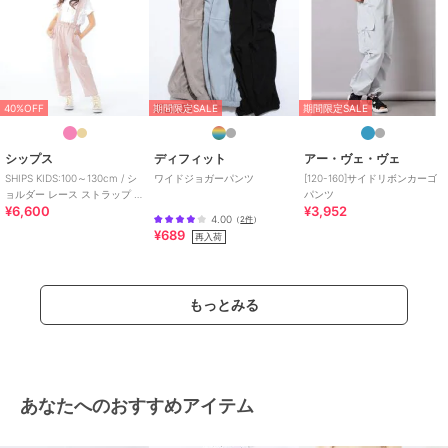
40%OFF
期間限定SALE
期間限定SALE
シップス
ディフィット
アー・ヴェ・ヴェ
SHIPS KIDS:100～130cm / シ
ワイドジョガーパンツ
[120-160]サイドリボンカーゴ
ョルダー レース ストラップ パ
パンツ
¥6,600
¥3,952
ンツ
4.00
（
2件
）
¥689
再入荷
もっとみる
あなたへのおすすめアイテム