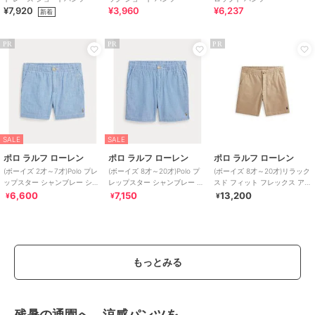
¥7,920
¥3,960
¥6,237
新着
PR
PR
PR
SALE
SALE
ポロ ラルフ ローレン
ポロ ラルフ ローレン
ポロ ラルフ ローレン
(ボーイズ 2才～7才)Polo プレ
(ボーイズ 8才～20才)Polo プ
(ボーイズ 8才～20才)リラック
ップスター シャンブレー ショ
レップスター シャンブレー シ
スド フィット フレックス アブ
ートパンツ
ョートパンツ
レージョン ツ
6,600
7,150
13,200
¥
¥
¥
もっとみる
残暑の通園へ、涼感パンツを