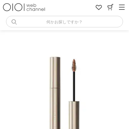
コ
ン
テ
ン
何かお探しですか？
ツ
へ
ス
キ
ッ
プ