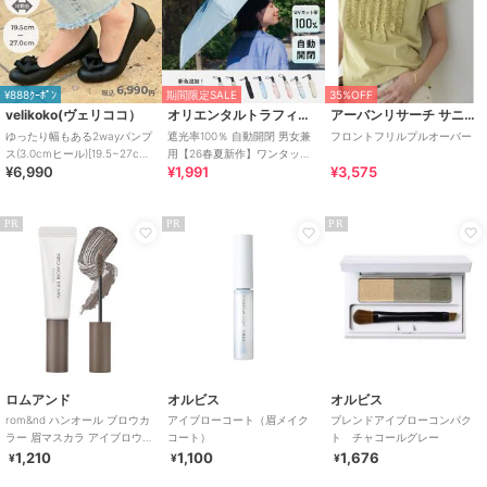
¥888ｸｰﾎﾟﾝ
期間限定SALE
35%OFF
velikoko(ヴェリココ）
オリエンタルトラフィック
アーバンリサーチ サニーレーベル
ゆったり幅もある2wayパンプ
遮光率100％ 自動開閉 男女兼
フロントフリルプルオーバー
ス(3.0cmヒール)[19.5~27cm]
用【26春夏新作】ワンタッチ
¥6,990
¥1,991
¥3,575
ラクチンきれいシューズ
晴雨兼用 折りたたみ傘 /G-
0601
PR
PR
PR
ロムアンド
オルビス
オルビス
rom&nd ハンオール ブロウカ
アイブローコート（眉メイク
ブレンドアイブローコンパク
ラー 眉マスカラ アイブロウマ
コート）
ト チャコールグレー
スカラ 高発色 垢抜け(韓国コス
1,210
1,100
1,676
¥
¥
¥
メ)