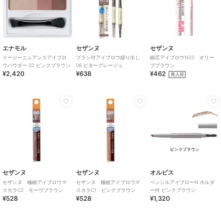
エナモル
セザンヌ
セザンヌ
イージーニュアンスアイブロ
ブラシ付アイブロウ繰り出し
細芯アイブロウN02 オリー
ウパウダー 02 ピンクブラウン
06 ビターグレージュ
ブブラウン
¥2,420
¥638
¥462
再入荷
セザンヌ
セザンヌ
オルビス
セザンヌ 極細アイブロウマ
セザンヌ 極細アイブロウマ
ペンシルアイブローN ホルダ
スカラC2 モーヴブラウン
スカラC1 ピンクブラウン
ー付 ピンクブラウン
¥528
¥528
¥1,320