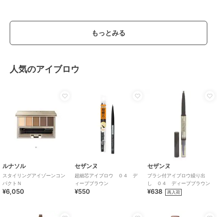
もっとみる
人気のアイブロウ
ルナソル
セザンヌ
セザンヌ
スタイリングアイゾーンコン
超細芯アイブロウ ０４ デ
ブラシ付アイブロウ繰り出
パクトＮ
ィープブラウン
し ０４ ディープブラウン
¥6,050
¥550
¥638
再入荷