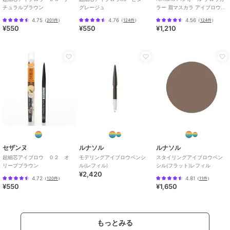
チュラルブラウン
グレージュ
ラー 眉マスカラ アイブロウマ
スカラ 高発色 垢抜け(韓国コス
4.75
4.76
4.56
（
201件
）
（
124件
）
（
124件
）
メ)
¥550
¥550
¥1,210
セザンヌ
ルナソル
ルナソル
超細芯アイブロウ ０２ オ
モデリングアイブロウペンシ
スタイリングアイブロウペン
リーブブラウン
ル(レフィル)
シル(フラット)レフィル
¥2,420
4.72
4.81
（
120件
）
（
11件
）
¥550
¥1,650
もっとみる