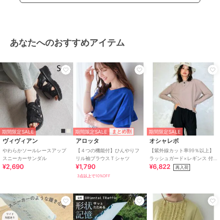
あなたへのおすすめアイテム
期間限定SALE
まとめ割
期間限定SALE
期間限定SALE
ヴィヴィアン
アロッタ
オシャレボ
やわらかソールレースアップ
【４つの機能付】ひんやりフ
【紫外線カット率99％以上】
スニーカーサンダル
リル袖ブラウスＴシャツ
ラッシュガード×レギンス 付
¥2,690
¥1,790
¥6,822
き タンキニ
再入荷
3点以上で10%OFF