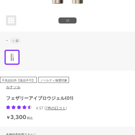
1/1
-
-
○
不良品以外【返品不可】
ノベルティ抽選対象
ルナソル
フェザリーアイブロウジェル(01)
4.57
(
7件の口コミ
)
3,300
￥
税込
各種特典利用でさらに