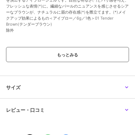
を演出するアイブロージェルです。自然な明るさ(*)とハリ感を与え、
フレッシュな表情(*)に。繊細なパールのニュアンスを感じさせるシア
ーなブラウンが、ナチュラルに眉の存在感(*)を際立てます。(*)メイ
クアップ効果によるもの＜アイブロー／6g／1色＞01 Tender
Brown(テンダーブラウン)
除外
この商品は、不良品のみ返品を承ります
ブランド
ルナソル
ショップ
ルナソル
／
阪急ビューティーオ
ンライン
商品カテゴリ
アイメイク・アイケア
／
アイブ
サイズ
ロウ
性別タイプ
レディース
アイメイク・アイケア
／
アイブ
レビュー・口コミ
ロウ
カラー
-
サイズ
-