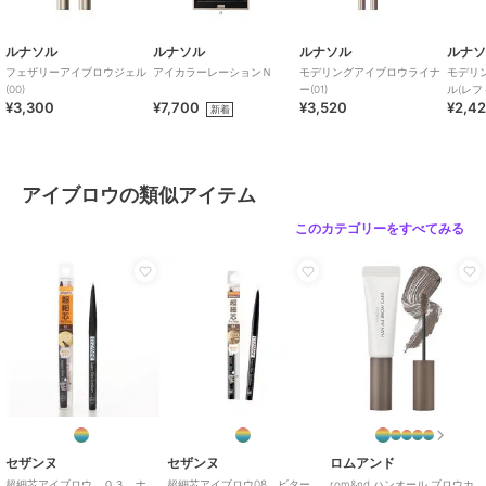
ルナソル
ルナソル
ルナソル
ルナ
フェザリーアイブロウジェル
アイカラーレーションＮ
モデリングアイブロウライナ
モデリ
(00)
ー(01)
ル(レフ
¥3,300
¥7,700
¥3,520
¥2,4
新着
アイブロウの類似アイテム
このカテゴリーをすべてみる
セザンヌ
セザンヌ
ロムアンド
超細芯アイブロウ ０３ ナ
超細芯アイブロウ08 ビター
rom&nd ハンオール ブロウカ