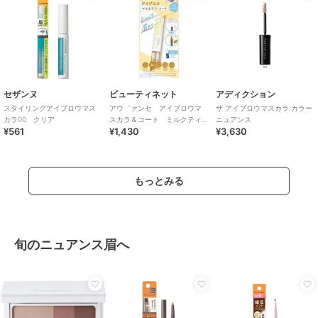
セザンヌ
ビューティネット
アディクション
スタイリングアイブロウマス
アウ゛ァンセ アイブロウマ
ザ アイブロウマスカラ カラー
カラ00 クリア
スカラ＆コート ミルクティ
ニュアンス
¥561
¥1,430
¥3,630
ー ２５ｇ
もっとみる
旬のニュアンス眉へ