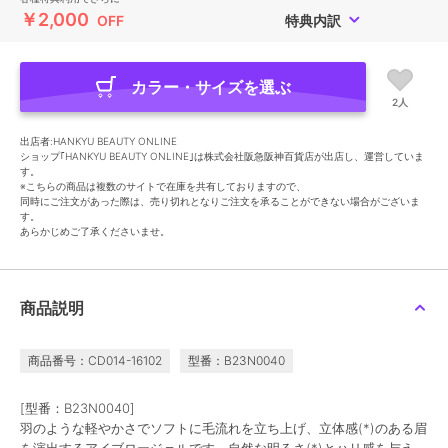
￥2,000
OFF
特典内訳
カラー・サイズを選ぶ
2人
出店者:HANKYU BEAUTY ONLINE
ショップ｢HANKYU BEAUTY ONLINE｣は株式会社阪急阪神百貨店が出店し、運営していま
す。
※こちらの商品は複数のサイトで在庫を共有しておりますので、
同時にご注文があった際は、売り切れとなりご注文を承ることができない場合がございま
す。
あらかじめご了承くださいませ。
商品説明
商品番号：CD014-16102
型番：B23N0040
[型番：B23N0040]
羽のような軽やかさでソフトに毛流れを立ち上げ、立体感(*)のある眉