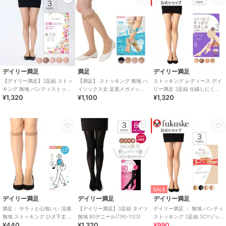
デイリー満足
満足
デイリー満足
【デイリー満足】3足組 ストッ
【満足】 ストッキング 無地 ハ
ストッキング レディース デイ
キング 無地 パンティストッキ
イソックス丈 足底メガメッシ
リー満足 3足組 伝線しにくい
¥1,320
¥1,100
¥1,320
ング ゾッキ ノンラン設計 マチ
ュ編み つま先かかと綿混
ノンラン設計 着圧 無地
付き
SALE
デイリー満足
デイリー満足
デイリー満足
満足： サラッと心地いい 涼感
【デイリー満足】3足組 タイツ
デイリー満足 ： 無地 パンティ
無地 ストッキング ひざ下丈 コ
無地 80デニール(790-1123)
ストッキング 3足組 SCYゾッ
¥440
¥1,320
¥990
ンジュゲート(340-3101)
キ(190-1901)