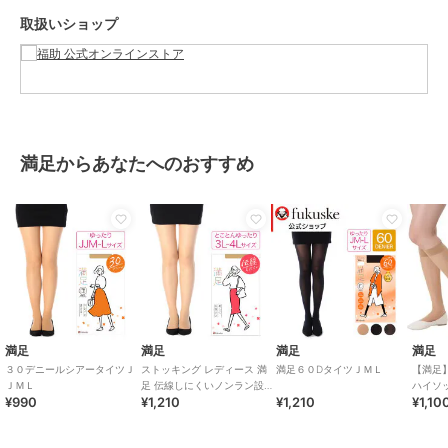
タイツ・パンスト
取扱いショップ
カラー
クリアヌード330、サワーベージ
ュ017、ブラック090
サイズ
JML
素材
ナイロン・ポリウレタン
商品のお取り扱い方法
満足からあなたへのおすすめ
原産国
日本
満足
満足
満足
満足
３０デニールシアータイツＪ
ストッキング レディース 満
満足６０DタイツＪＭＬ
【満足
ＪＭＬ
足 伝線しにくいノンラン設計
ハイソ
¥990
¥1,210
¥1,210
¥1,10
無地 3L4L
シュ編