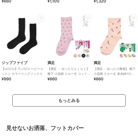
¥660
¥1,100
¥1,320
BR(3345-07N)
先かかと綿混(340-4331)
ジップファイブ
満足
満足
【sk003z】PLUSOX ヘビーコ
【満足 ： ゆったりらくらく】
【満足： ゆったり爽感】 靴下
ットン カラーリングソックス
靴下 小花柄 クルー丈 コットン
小花柄 クルー丈 表糸綿100％
¥990
¥660
¥660
メランジ 締め付けにくい
天然素材
もっとみる
見せないお洒落、フットカバー