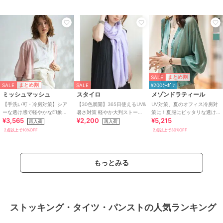
SALE
まとめ割
SALE
まとめ割
SALE
¥200ｸｰﾎﾟﾝ
ミッシュマッシュ
スタイロ
メゾンドラティール
【手洗い可・冷房対策】シア
【30色展開】365日使えるUV&
UV対策、夏のオフィス冷房対
ーな透け感で軽やかな印象
暑さ対策 軽やか大判ストール
策に！夏服にピッタリな透け
¥3,565
¥2,200
¥5,215
に。2026春夏新作 ラメシアー
薄手 無地 冷房対策 春夏秋冬
感Vネック上品シアーUVカッ
再入荷
再入荷
ボレロカーディガン
トカーデ
2点以上で10%OFF
2点以上で30%OFF
もっとみる
ストッキング・タイツ・パンストの人気ランキング