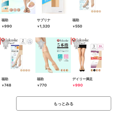
福助
サブリナ
福助
990
1,320
550
￥
￥
￥
福助
福助
デイリー満足
748
770
990
￥
￥
￥
もっとみる