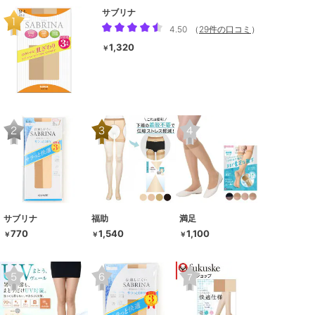
サブリナ
4.50
（
29件の口コミ
）
1,320
￥
サブリナ
福助
満足
770
1,540
1,100
￥
￥
￥