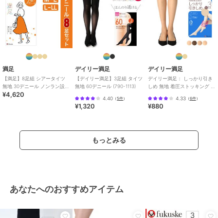
満足
デイリー満足
デイリー満足
【満足】8足組 シアータイツ
【デイリー満足】3足組 タイツ
デイリー満足： しっかり引き
無地 30デニール ノンラン設計
無地 60デニール (790-1113)
しめ 無地 着圧ストッキング ひ
¥4,620
幅広ウエスト設計
ざ下丈 3足組 (390-1923)
4.40
4.33
（
5件
）
（
6件
）
¥1,320
¥880
もっとみる
あなたへのおすすめアイテム