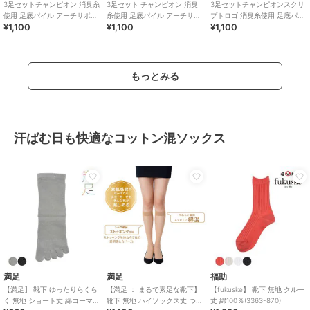
3足セットチャンピオン 消臭糸
3足セット チャンピオン 消臭
3足セットチャンピオンスクリ
使用 足底パイル アーチサポー
糸使用 足底パイル アーチサポ
プトロゴ 消臭糸使用 足底パイ
¥1,100
¥1,100
¥1,100
ト スニーカー丈ソックス
ート スニーカー丈ソックス
ル アーチサポート ショート丈
ソックス
もっとみる
汗ばむ日も快適なコットン混ソックス
満足
満足
福助
【満足】 靴下 ゆったりらくら
【満足 ： まるで素足な靴下】
【fukuske】 靴下 無地 クルー
く 無地 ショート丈 綿コーマ＋
靴下 無地 ハイソックス丈 つま
丈 綿100％(3363-870)