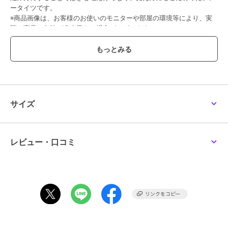
ータイツです。
※商品画像は、お客様のお使いのモニターや部屋の環境等により、実
際の商品と色味が多少異なる場合がございます。
●品番：30-540-1111
●原産国：日本
●組成：ナイロン・ポリウレタン
●サイズ：JML
●カラー：サワーベージュ017，ブラック090，クリアヌード330
●特徴：・シアータイツ・無地・SCYゾッキ・後長マチ付き・ネーム
付き・足型セット・つま先補強・段階快適設計・抗菌防臭・静電防
サイズ
止・消臭ポリウレタン使用
この商品は、不良品のみ返品を承ります
レビュー・口コミ
ブランド
満足
ショップ
福助 公式オンラインストア
商品カテゴリ
レッグウェア
／
ストッキング・
タイツ・パンスト
性別タイプ
レディース
レッグウェア
／
ストッキング・