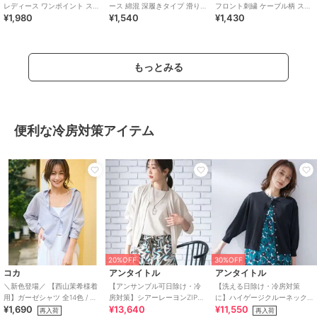
レディース ワンポイント スニ
ース 綿混 深履きタイプ 滑り止
フロント刺繍 ケーブル柄 スニ
¥1,980
¥1,540
¥1,430
ーカー丈 ソックス
め付き フットカバー
ーカー丈ソックス レディス
もっとみる
便利な冷房対策アイテム
20%OFF
30%OFF
コカ
アンタイトル
アンタイトル
＼新色登場／ 【西山茉希様着
【アンサンブル可日除け・冷
【洗える日除け・冷房対策
用】ガーゼシャツ 全14色 / 冷
房対策】シアーレーヨンZIPカ
に】ハイゲージクルーネック
¥1,690
¥13,640
¥11,550
房対策
ーディガン
カーディガン
再入荷
再入荷