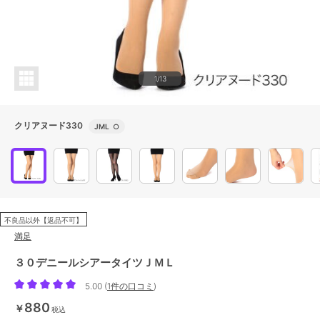
1/13
クリアヌード330
JML
○
不良品以外【返品不可】
満足
３０デニールシアータイツＪＭＬ
5.00
(
1件の口コミ
)
880
￥
税込