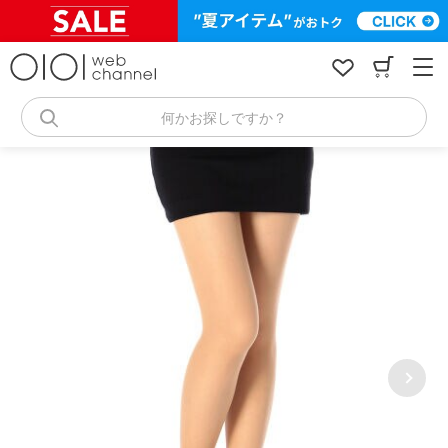
コ
ン
テ
ン
ツ
へ
何かお探しですか？
ス
キ
ッ
プ