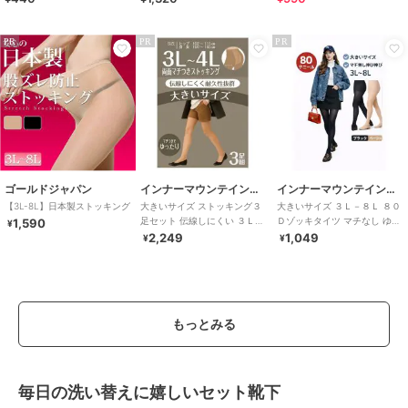
PR
PR
PR
ゴールドジャパン
インナーマウンテイン９９
インナーマウンテイン９９
【3L-8L】日本製ストッキング
大きいサイズ ストッキング３
大きいサイズ ３Ｌ－８Ｌ ８０
足セット 伝線しにくい ３Ｌ－
Ｄゾッキタイツ マチなし ゆっ
1,590
¥
４Ｌ 両面マチ付き ゆったり ず
たり のびのび ブラック ベージ
2,249
1,049
¥
¥
り落ちない
ュ
もっとみる
毎日の洗い替えに嬉しいセット靴下