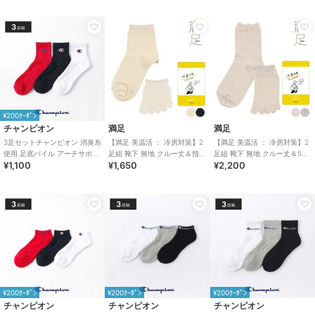
¥200ｸｰﾎﾟﾝ
チャンピオン
満足
満足
3足セットチャンピオン 消臭糸
【満足 美温活 ： 冷房対策】2
【満足 美温活 ： 冷房対策】2
使用 足底パイル アーチサポー
足組 靴下 無地 クルー丈＆指先
足組 靴下 無地 クルー丈＆5本
¥1,100
¥1,650
¥2,200
ト ショート丈ソックス
5本指 綿素材 シルク混 重ね履
指 シルク混 重ね履きセット
き
¥200ｸｰﾎﾟﾝ
¥200ｸｰﾎﾟﾝ
¥200ｸｰﾎﾟﾝ
チャンピオン
チャンピオン
チャンピオン