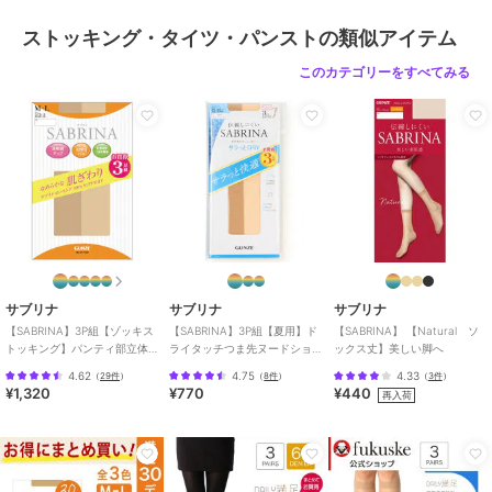
ストッキング・タイツ・パンストの類似アイテム
このカテゴリーをすべてみる
サブリナ
サブリナ
サブリナ
【SABRINA】3P組【ゾッキス
【SABRINA】3P組【夏用】ド
【SABRINA】 【Natural ソ
トッキング】パンティ部立体
ライタッチつま先ヌードショ
ックス丈】美しい脚へ
設計／マチ付き／つま先補強
ートストッキング
4.62
4.75
4.33
（
29件
）
（
8件
）
（
3件
）
¥1,320
¥770
¥440
再入荷