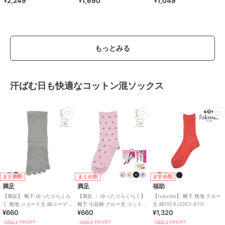
2,249
1,690
1,049
¥
¥
¥
り落ちない
ュ
もっとみる
汗ばむ日も快適なコットン混ソックス
まとめ割
まとめ割
まとめ割
満足
満足
福助
【満足】 靴下 ゆったりらくら
【満足 ： ゆったりらくらく】
【fukuske】 靴下 無地 クルー
く 無地 ショート丈 綿コーマ＋
靴下 小花柄 クルー丈 コットン
丈 綿100％(3363-870)
¥660
¥660
¥1,320
BR(3345-07N)
メランジ 締め付けにくい
3点以上で8%OFF
3点以上で8%OFF
3点以上で8%OFF