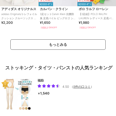
¥200ｸｰﾎﾟﾝ
¥200ｸｰﾎﾟﾝ
アディダス オリジナルス
カルバン・クライン
ポロ ラルフ ローレン
adidas Originals/トレフォイル
3足セットCalvin Klein 抗菌防
【3足組】POLO RALPH
クッション クルーソックス 3
臭 足底パイル ビッグロゴ ショ
LAUREN レディース 足底パイ
¥2,200
¥1,650
¥1,980
足組
ート丈 ソックス
ル 多色 ショート丈ソックス
2点以上で8%OFF
2点以上で8%OFF
もっとみる
ストッキング・タイツ・パンストの人気ランキング
福助
4.50
（
8件の口コミ
）
1,540
￥