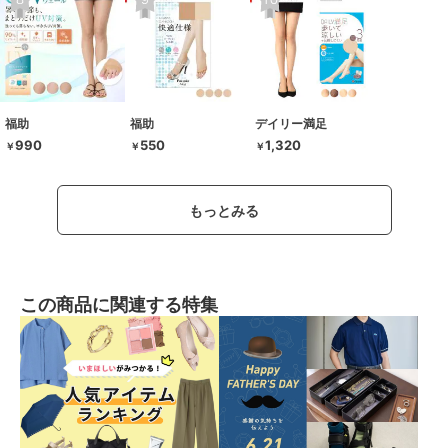
福助
福助
デイリー満足
990
550
1,320
￥
￥
￥
もっとみる
この商品に関連する特集