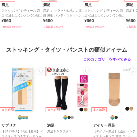
満足
満足
満足
満足
ストッキング レディース 満
満足 ： サラッと心地いい涼
ストッキング レディース 満
満足８
足 伝線しにくいノンラン設計
感 無地 パンティストッキン
足 伝線しにくいノンラン設計
¥660
¥660
¥660
¥660
ブラック 無地
グ コンジュゲートゾッキ
無地
3点以上で8%OFF
3点以上で8%OFF
3点以上で8%OFF
3点以上で
ストッキング・タイツ・パンストの類似アイテム
このカテゴリーをすべてみる
まとめ割
まとめ割
まとめ割
サブリナ
満足
デイリー満足
【SABRINA】3P組【夏用】ド
満足８０Ｄひざ下
【デイリー満足】3足組 パンテ
ライタッチつま先ヌードショ
ィストッキング 無地 クルー丈