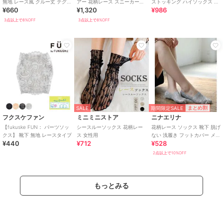
無地 レース風 クルー丈 テグス
アー 花柄レース スニーカー丈
ストッキング ハイソックス リ
¥660
¥1,320
¥986
メッシュ素材
(3363-211)
ブ編み
3点以上で8%OFF
3点以上で8%OFF
期間限定SALE
まとめ割
SALE
フクスケファン
ミニミニストア
ニナエリナ
【fukuske FUN： パーツソッ
シースルーソックス 花柄レー
花柄レース ソックス 靴下 脱げ
クス】 靴下 無地 レースタイプ
ス 女性用
ない 浅履き フットカバー メッ
¥440
¥712
¥528
シュ
2点以上で10%OFF
もっとみる