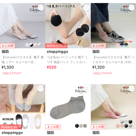
まとめ割
まとめ割
期間限定SALE
福助
shoppinggo
福助
【fukuske(フクスケ)】 靴下 無
つま先カバーソックス 靴下 く
【fukuske(フクスケ)】 靴下 バ
地 シアー スニーカー丈
つ下 前足パッド フットカバー
イカラー スニーカー丈 (3363-
¥1,320
¥520
¥1,320
(3363-210)
パンプス用 見えない
826)
3点以上で8%OFF
3点以上で8%OFF
まとめ割
まとめ割
期間限定SALE
shoppinggo
福助
福助