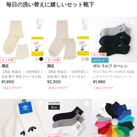
毎日の洗い替えに嬉しいセット靴下
まとめ割
まとめ割
まとめ割
¥200ｸｰﾎﾟﾝ
満足
満足
ポロ ラルフ ローレン
【満足 美温活 ： 冷房対策】2
【満足 美温活 ： 冷房対策】2
POLO RALPH LAUREN 3足組
足組 靴下 無地 クルー丈＆指先
足組 靴下 無地 クルー丈＆5本
レディース ワンポイント スニ
¥1,650
¥2,200
¥1,980
5本指 綿素材 シルク混 重ね履
指 シルク混 重ね履きセット
ーカー丈 ソックス
き
3点以上で8%OFF
3点以上で8%OFF
2点以上で8%OFF
まとめ割
まとめ割