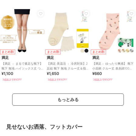
まとめ割
まとめ割
まとめ割
満足
満足
満足
【満足 ： まるで素足な靴下】
【満足 美温活 ： 冷房対策】2
【満足： ゆったり爽感】 靴下
靴下 無地 ハイソックス丈 つま
足組 靴下 無地 クルー丈＆指先
小花柄 クルー丈 表糸綿100％
¥1,100
¥1,650
¥660
先かかと綿混(340-4331)
5本指 綿素材 シルク混 重ね履
天然素材
き
3点以上で8%OFF
3点以上で8%OFF
3点以上で8%OFF
もっとみる
見せないお洒落、フットカバー