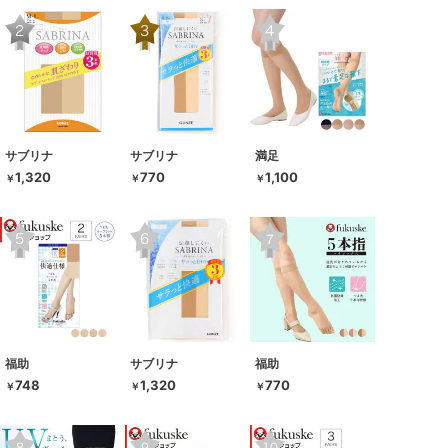
サブリナ
サブリナ
満足
1,320
770
1,100
￥
￥
￥
福助
サブリナ
福助
748
1,320
770
￥
￥
￥