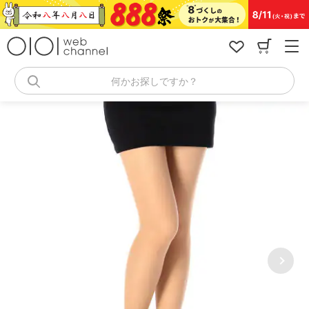
コ
ン
テ
ン
ツ
へ
何かお探しですか？
ス
キ
ッ
プ