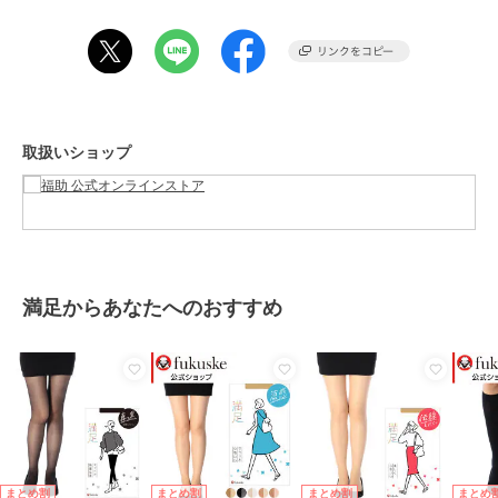
ブランド
満足
ショップ
福助 公式オンラインストア
商品カテゴリ
レッグウェア
／
ストッキング・
タイツ・パンスト
性別タイプ
レディース
レッグウェア
／
ストッキング・
取扱いショップ
タイツ・パンスト
カラー
クリアヌード330、サワーベージ
ュ017、ブラック090、ヌーディベ
ージュ535
サイズ
L2L,SM,ML
満足からあなたへのおすすめ
素材
ナイロン・ポリウレタン
商品のお取り扱い方法
原産国
日本
まとめ割
まとめ割
まとめ割
まとめ