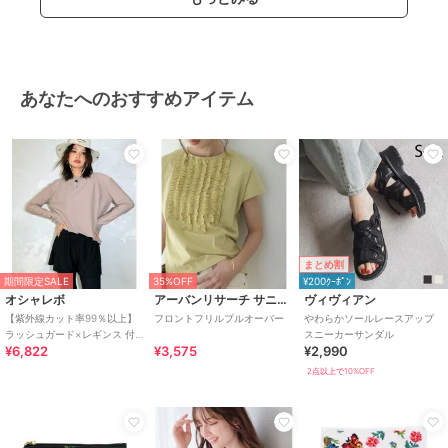
あなたへのおすすめアイテム
まとめ割
期間限定SALE
35%OFF
¥200ｸｰﾎﾟﾝ
オシャレボ
アーバンリサーチ サニーレーベル
ヴィヴィアン
【紫外線カット率99％以上】
フロントフリルプルオーバー
やわらかソールレースアップ
ラッシュガード×レギンス 付
スニーカーサンダル
¥6,822
¥3,575
¥2,990
き タンキニ
2点以上で10%OFF