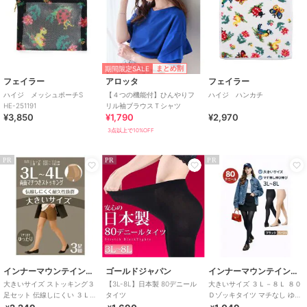
期間限定SALE
まとめ割
フェイラー
アロッタ
フェイラー
ハイジ メッシュポーチS
【４つの機能付】ひんやりフ
ハイジ ハンカチ
HE-251191
リル袖ブラウスＴシャツ
¥3,850
¥1,790
¥2,970
3点以上で10%OFF
PR
PR
PR
インナーマウンテイン９９
ゴールドジャパン
インナーマウンテイン９９
大きいサイズ ストッキング３
【3L-8L】日本製 80デニール
大きいサイズ ３Ｌ－８Ｌ ８０
足セット 伝線しにくい ３Ｌ－
タイツ
Ｄゾッキタイツ マチなし ゆっ
４Ｌ 両面マチ付き ゆったり ず
たり のびのび ブラック ベージ