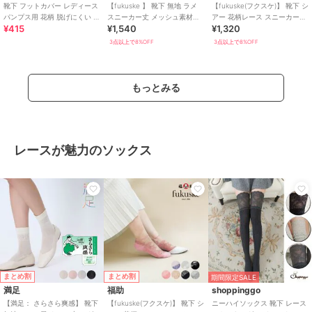
靴下 フットカバー レディース
【fukuske 】 靴下 無地 ラメ
【fukuske(フクスケ)】 靴下 シ
パンプス用 花柄 脱げにくい 蒸
スニーカー丈 メッシュ素材
アー 花柄レース スニーカー丈
¥415
¥1,540
¥1,320
れない ソックス くつ下
(3163-40
(3363-211)
3点以上で8%OFF
3点以上で8%OFF
もっとみる
レースが魅力のソックス
まとめ割
まとめ割
期間限定SALE
満足
福助
shoppinggo
【満足： さらさら爽感】 靴下
【fukuske(フクスケ)】 靴下 シ
ニーハイソックス 靴下 レース