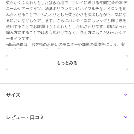
柔らかくふんわりとしたはき心地で、キレイに透ける年間定番の30デ
ニールシアータイツ。消臭ポリウレタンにハイマルチなナイロンを組
み合わせることで、ふんわりとした柔らかさを演出しながら、気にな
るにおいなどもケアします。さらにパンティ部にもレッグと同じ糸を
使用することでお腹周りもふんわりとした肌ざわりです。脚に沿った
編み方にすることではき心地だけでなく、見え方にもこだわったシア
ータイツです。
※商品画像は、お客様のお使いのモニターや部屋の環境等により、実
際の商品と色味が多少異なる場合がございます。
●品番：30-540-1101
●原産国：日本
●組成：ナイロン・ポリウレタン
●サイズ：S-M，M-L，L-LL
●カラー：サワーベージュ017，ブラック090，クリアヌード330，ヌ
ーディベージュ535
●特徴：・シアータイツ・無地・SCYゾッキ・マチ付き・ネーム付
サイズ
き・足型セット・つま先補強・段階快適設計・抗菌防臭・静電防止・
消臭ポリウレタン使用
レビュー・口コミ
この商品は、不良品のみ返品を承ります