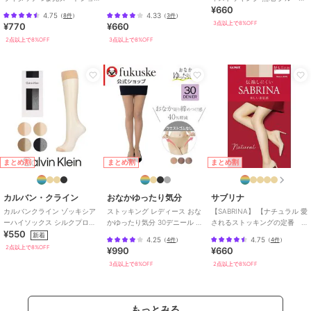
¥660
ートストッキング
つま先補強 抗菌防臭加工 幅広
4.75
4.33
（
8件
）
（
3件
）
口ゴム
3点以上で8%OFF
¥770
¥660
2点以上で8%OFF
3点以上で8%OFF
まとめ割
まとめ割
まとめ割
カルバン・クライン
おなかゆったり気分
サブリナ
カルバンクライン ゾッキシア
ストッキング レディース おな
【SABRINA】 【ナチュラル 愛
ーハイソックス シルクプロテ
かゆったり気分 30デニール 無
されるストッキングの定番
¥550
イン加工 幅広口ゴム
地
美しい脚へ】
新着
4.25
4.75
（
4件
）
（
4件
）
2点以上で8%OFF
¥990
¥660
3点以上で8%OFF
2点以上で8%OFF
もっとみる