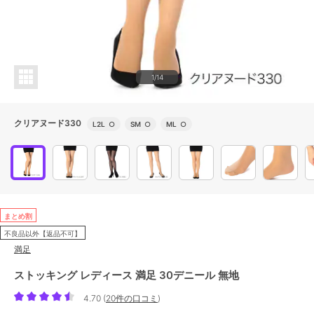
1/14
クリアヌード330
L2L
○
SM
○
ML
○
まとめ割
不良品以外【返品不可】
満足
ストッキング レディース 満足 30デニール 無地
4.70
(
20件の口コミ
)