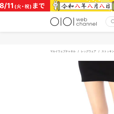
コ
ン
テ
ン
ツ
へ
ス
キ
ッ
プ
マルイウェブチャネル
/
レッグウェア
/
ストッキ