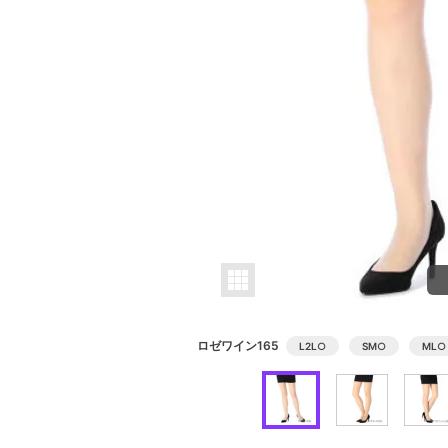
ロゼワイン165
L2L
○
SM
○
ML
○