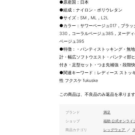
●原産国：日本
●組成：ナイロン・ポリウレタン
●サイズ：SM，ML，L2L
●カラー：サワーベージュ017，ブラッ
330，コーラルベージュ385，ヌーディ
ベージュ395
●特徴：・パンティストッキング・無地
計・幅広ソフトウエスト・パンティ部
付き・足型セット・つま先補強・段階
●関連キーワード：レディース ストッキン
性 フクスケ fukuske
この商品は、不良品のみ返品を承りま
ブランド
満足
ショップ
福助 公式オンライ
商品カテゴリ
レッグウェア
／