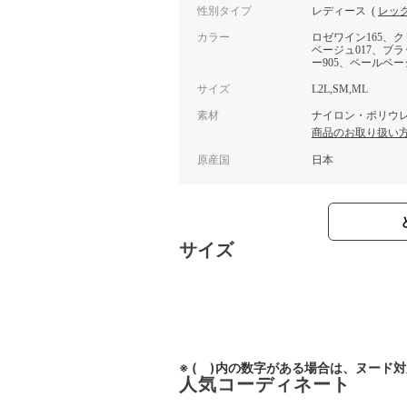
性別タイプ
レディース
(
レッ
カラー
ロゼワイン165、ク
ベージュ017、ブラ
ー905、ペールベー
サイズ
L2L,SM,ML
素材
ナイロン・ポリウ
商品のお取り扱い
原産国
日本
サイズ
※ ( )内の数字がある場合は、ヌード
人気コーディネート