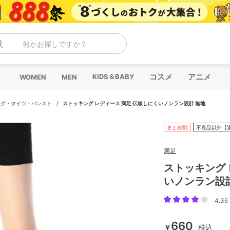
何かお探しですか？
コスメ
アニメ
KIDS＆BABY
WOMEN
MEN
ング・タイツ・パンスト
/
ストッキング レディース 満足 伝線しにくいノンラン設計 無地
まとめ割
不良品以外【
満足
ストッキング 
いノンラン設
4.36 
660
￥
税込