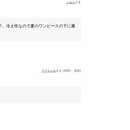
ぷるら
さま
す。冷え性なので夏のワンピースの下に履
リラちゃん
さま (50代～ 女性)