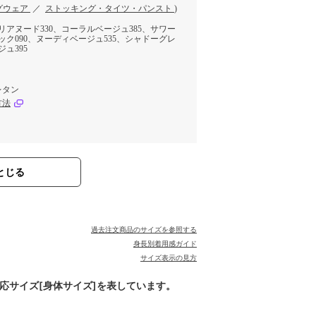
グウェア
／
ストッキング・タイツ・パンスト
)
リアヌード330、コーラルベージュ385、サワー
ック090、ヌーディベージュ535、シャドーグレ
ジュ395
レタン
方法
とじる
過去注文商品のサイズを参照する
身長別着用感ガイド
サイズ表示の見方
対応サイズ[身体サイズ]を表しています。