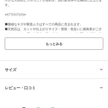
¥888ｸｰﾎﾟﾝ
す。
アネモネ
アネモネ
アネモネ
誕生石ピアス[K10]
【ステンレス】ビジュー
【ステンレス】パール×
※ATTENTION※
ハートピアス
ビジューフックピアス
6,600
¥
1,980
2,970
新着
¥
¥
■微細なキズや製造ムラはすべての商品に含まれます。
■天然石は、カットや仕上がりサイズ・形状・色合いに個体差がござ
います。また、石の結晶化の際に自然にできたヒビや石の生成時に含
まれた内包物などが含まれる場合がございます。
この商品は、不良品のみ返品を承ります
ブランド
アネモネ
アネモネ
アネモネ
アネモネ
【ステンレス】ドロップ
サークルビジューピアス
ビジューフラワーピアス
サイズ
ショップ
アネモネ
ラインピアス
2,420
1,430
¥
¥
3,190
¥
商品カテゴリ
アクセサリー・ヘアアクセサリー
／
ピアス
レビュー・口コミ
性別タイプ
レディース
アクセサリー・ヘアアクセサリー
／
ピアス
カラー
マルチ