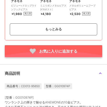
アネモネ
アネモネ
アネモネ
ビジュー×ドロップライ
ミニリボンメタルピアス
メタルボリュームフープ
ンフックピアス
[K18ポスト]
ピアス
1,980
4,180
2,530
再入荷
再入荷
¥
¥
¥
もっとみる
お気に入りに追加する
アネモネ
アネモネ
アネモネ
【ステンレス】スクエア
連なりサークルメタルピ
【ステンレス】誕生石ピ
ビジューピアス
アス
アス
2,200
1,540
3,080
再入荷
¥
¥
¥
商品説明
商品番号：CD013-95650
型番：GG010974P
[型番：GG010974P]
ワンランク上の輝きで魅せるANEMONEの10金ピアス。
小さな天然石とジルコニアが煌めき、品のある華やな横顔に仕上げま