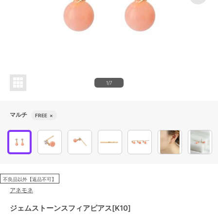
1/7
マルチ
FREE
×
不良品以外【返品不可】
アネモネ
ジェムストーンスフィアピアス[K10]