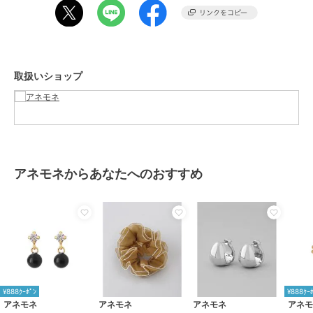
サイズ
FREE
¥888ｸｰﾎﾟﾝ
¥888ｸｰﾎﾟﾝ
アネモネ
アネモネ
アネモネ
素材
サンゴ、キュービックジルコニ
ツイストメタルフープピ
本真珠のシンプルピアス
ビジューピアス[K10]
ア、K10イエローゴールド、シリ
アス
[大][ジャルビジュー]
5,500
¥
コンキャッチ
1,760
5,170
再入荷
¥
¥
取扱いショップ
商品のお取り扱い方法
特徴
アクセサリー・ヘアアクセサリー
イエローゴールド系
/
10金
/
天
然石
/
ジルコニア
ピアス
アネモネからあなたへのおすすめ
イエローゴールド系
/
10金
/
天
¥888ｸｰﾎﾟﾝ
然石
/
ジルコニア
アネモネ
アネモネ
アネモネ
メタルサークルピアス[S]
天然石ピアス[K10]
フラワーが揺れるフック
ピアス
1,980
6,380
¥
¥
1,870
¥
¥888ｸｰﾎﾟﾝ
¥888ｸｰ
アネモネ
アネモネ
アネモネ
アネ