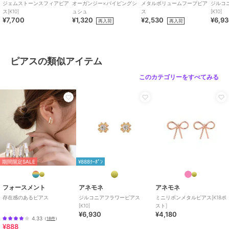
ジェムストーンスフィアピア
オーガンジー×パイピングシ
メタルボリュームフープピア
ジルコ
ス[K10]
ュシュ
ス
[K10]
¥7,700
¥1,320
¥2,530
¥6,9
再入荷
再入荷
¥888ｸｰﾎﾟﾝ
アネモネ
アネモネ
アネモネ
【ステンレス】ドロップ
【ステンレス】チェーン
メタルドロップピアス
ラインバックキャッチピ
ピアス
[silver925]
ピアスの類似アイテム
アス
2,860
2,750
5,720
¥
¥
¥
このカテゴリーをすべてみる
¥888ｸｰﾎﾟﾝ
アネモネ
アネモネ
アネモネ
期間限定SALE
¥888ｸｰﾎﾟﾝ
メタルフープピアス
淡水パールピアス[K10]
メタルフープピアス[S]
[silver925]
6,600
1,540
¥
¥
3,850
¥
フォースメント
アネモネ
アネモネ
存在感のあるピアス
ジルコニアフラワーピアス
ミニリボンメタルピアス[K18ポ
[K10]
スト]
¥6,930
¥4,180
4.33
（
18件
）
¥888