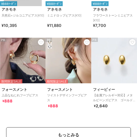
¥888ｸｰﾎﾟﾝ
¥888ｸｰﾎﾟﾝ
¥888ｸｰﾎﾟﾝ
アネモネ
アネモネ
アネモネ
天然石×ジルコニアピアス[K10]
ミニドロップピアス[K10]
フラワーストーンミニピアス
[K10]
¥10,395
¥11,880
¥7,700
PR
PR
PR
期間限定SALE
期間限定SALE
フォースメント
フォースメント
フィービィー
上品なねじれフープピアス
ツイストデザインフープピア
【金属アレルギー対応】メタ
ス
ルビーンズピアス ゴールド/
888
¥
サージカルステンレス
888
2,640
¥
¥
もっとみる