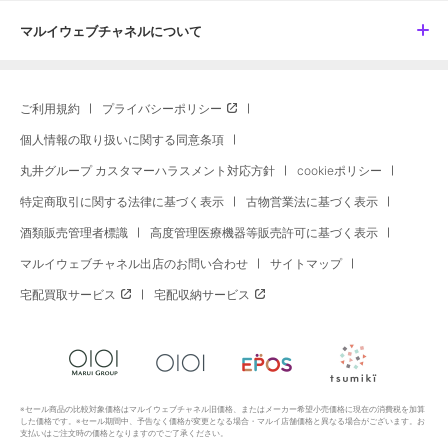
マルイウェブチャネルについて
ご利用規約
プライバシーポリシー
個人情報の取り扱いに関する同意条項
丸井グループ カスタマーハラスメント対応方針
cookieポリシー
特定商取引に関する法律に基づく表示
古物営業法に基づく表示
酒類販売管理者標識
高度管理医療機器等販売許可に基づく表示
マルイウェブチャネル出店のお問い合わせ
サイトマップ
宅配買取サービス
宅配収納サービス
※セール商品の比較対象価格はマルイウェブチャネル旧価格、またはメーカー希望小売価格に現在の消費税を加算
した価格です。※セール期間中、予告なく価格が変更となる場合・マルイ店舗価格と異なる場合がございます。お
支払いはご注文時の価格となりますのでご了承ください。