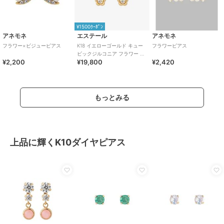
¥1500ｸｰﾎﾟﾝ
アネモネ
エステール
アネモネ
フラワー×ビジューピアス
K18 イエローゴールド キュー
フラワーピアス
ビックジルコニア フラワー ピ
¥2,200
¥19,800
¥2,420
アス
もっとみる
上品に輝くK10ダイヤピアス