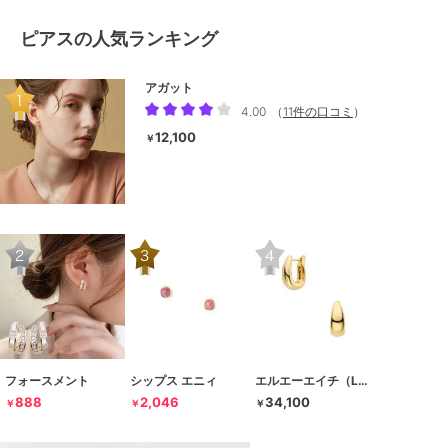
ピアスの人気ランキング
アガット
4.00
（
11件の口コミ
）
12,100
￥
フォースメント
シップス エニィ
エルエーエイチ（LAH）
888
2,046
34,100
￥
￥
￥