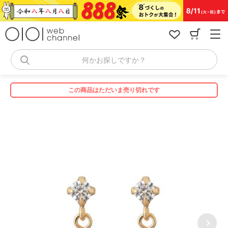
コ
ン
テ
ン
ツ
へ
何かお探しですか？
ス
キ
ッ
この商品はただいま売り切れです
プ