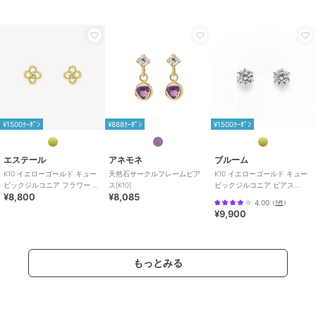
¥888ｸｰﾎﾟﾝ
アネモネ
アネモネ
アネモネ
ストーン×ビジューダブ
ミル打ちフレーム天然石
ビジュー×シェルフラワ
ルラインピアス
ピアス[K10]
ーピアス
2,090
9,790
2,640
再入荷
¥
¥
¥
¥1500ｸｰﾎﾟﾝ
¥888ｸｰﾎﾟﾝ
¥1500ｸｰﾎﾟﾝ
エステール
アネモネ
ブルーム
K10 イエローゴールド キュー
天然石サークルフレームピア
K10 イエローゴールド キュー
ビックジルコニア フラワー ピ
ス[K10]
ビックジルコニア ピアス
¥8,800
¥8,085
アス
（M）
4.00
（
1件
）
¥9,900
¥888ｸｰﾎﾟﾝ
アネモネ
アネモネ
アネモネ
ダイヤピアス[K10]
【ステンレス】ビジュー
パール×ビジューライン
ラインフープピアス
ピアス[A]
8,085
¥
もっとみる
3,190
1,870
¥
¥