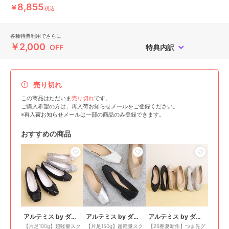
8,855
￥
税込
各種特典利用でさらに
￥2,000
OFF
特典内訳
売り切れ
この商品はただいま
売り切れ
です。
ご購入希望の方は、再入荷お知らせメールをご登録ください。
※再入荷お知らせメールは一部の商品のみ登録できます。
おすすめの商品
アルテミス by ダイアナ
アルテミス by ダイアナ
アルテミス by ダイアナ
【片足100g】超軽量スク
【片足150g】超軽量スク
【26春夏新作】つま先グ