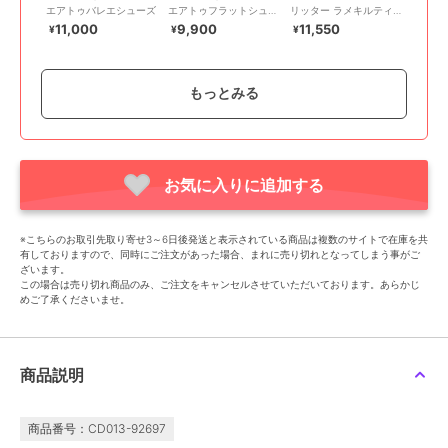
エアトゥバレエシューズ
エアトゥフラットシュー
リッター ラメキルティ
ズ
ングバレエシューズ
11,000
9,900
11,550
¥
¥
¥
もっとみる
お気に入りに追加する
SALE
SALE
アルテミス by ダイアナ
アルテミス by ダイアナ
アルテミス by ダイアナ
【片足160g】軽量 ソフ
厚底メリージェーンシュ
【片足140g】超軽量スク
※こちらのお取引先取り寄せ3～6日後発送と表示されている商品は複数のサイトで在庫を共
トニット メリージェー
ーズ
エアトゥ リボンフラッ
有しておりますので、同時にご注文があった場合、まれに売り切れとなってしまう事がご
ンバレエシューズ
トシューズ
9,900
7,590
7,920
¥
¥
¥
ざいます。
この場合は売り切れ商品のみ、ご注文をキャンセルさせていただいております。あらかじ
めご了承くださいませ。
商品説明
SALE
SALE
商品番号：CD013-92697
アルテミス by ダイアナ
アルテミス by ダイアナ
アルテミス by ダイアナ