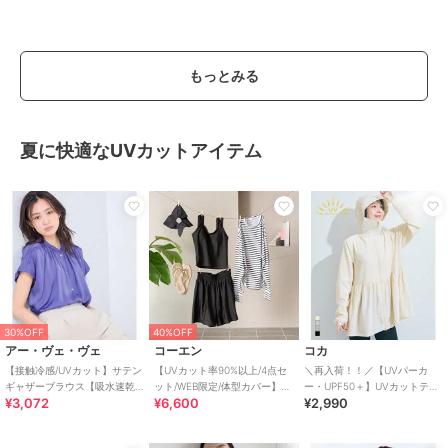
もっとみる
夏に快適なUVカットアイテム
30%OFF
40%OFF
アー・ヴェ・ヴェ
コーエン
コカ
【接触冷感/UVカット】サテン
【UVカット率90%以上/4点セ
＼再入荷！！／【UVパーカ
ギャザーブラウス【吸水速乾/
ット/WEB限定/体型カバー】シ
ー・UPF50＋】UVカットティ
¥3,072
¥6,600
¥2,990
イージーケア】
ュシュ付きアソートスイムウ
アードパーカー 全4色
エア（イン