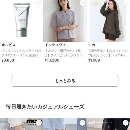
オルビス
インディヴィ
コカ
オルビス リンクルブライトUV
【UVケア／吸汗速乾／着映
＼新色登場／【UVカット・シ
プロテクター N 50g 医薬部外
え】フリルピンタックブラウ
ワになりにくい】バッグギャ
¥3,850
¥13,200
¥1,989
品（顔用日焼け止め）
ス
ザーUVパーカー 全4色
もっとみる
毎日履きたいカジュアルシューズ