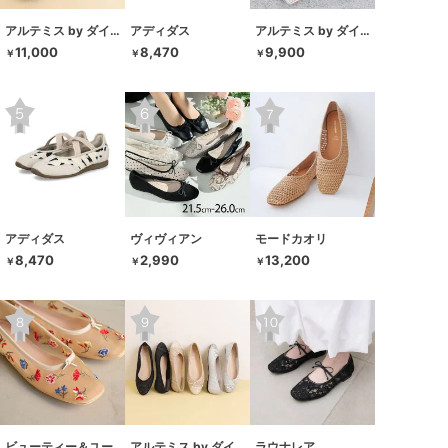
アルテミス by ダイアナ
アディダス
アルテミス by ダイアナ
11,000
8,470
9,900
￥
￥
￥
アディダス
ヴィヴィアン
モードカオリ
8,470
2,990
13,200
￥
￥
￥
ビューティー＆ユース ユナイテッドアローズ
アルテミス by ダイアナ
ラウナレア