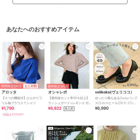
あなたへのおすすめアイテム
期間限定SALE
まとめ割
期間限定SALE
アロッタ
オシャレボ
velikoko(ヴェリココ）
【４つの機能付】ひんやりフ
【紫外線カット率99％以上】
ゆったり幅もある2wayパンプ
リル袖ブラウスＴシャツ
ラッシュガード×レギンス 付
ス(3.0cmヒール)[19.5~27cm]
¥1,790
¥6,822
¥6,990
き タンキニ
ラクチンきれいシューズ
再入荷
3点以上で10%OFF