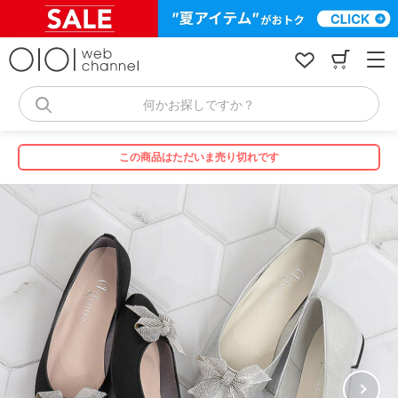
コ
ン
テ
ン
ツ
へ
何かお探しですか？
ス
キ
ッ
この商品はただいま売り切れです
プ