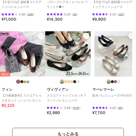
【片足100g】超軽量スクエア
＜SY＞グレアネットバレエ フ
【片足150g】超軽量スクエア
トゥバレエシューズ
ラット10●↑
トゥフラットシューズ
4.46
5.00
4.50
（
28件
）
（
1件
）
（
12件
）
¥11,000
¥14,300
¥9,900
SALE
フィン
ヴィヴィアン
マーレマーレ
【26春夏新作】スクエアトゥ
スクエアトゥソフトタッチフ
防水バレエシューズHP00601
カタオシメッシュバレエシュ
ラットバレエシューズ
¥5,225
ーズ【低反発スポンジ入り】
3.99
4.62
（
101件
）
（
8件
）
¥2,990
¥7,700
もっとみる