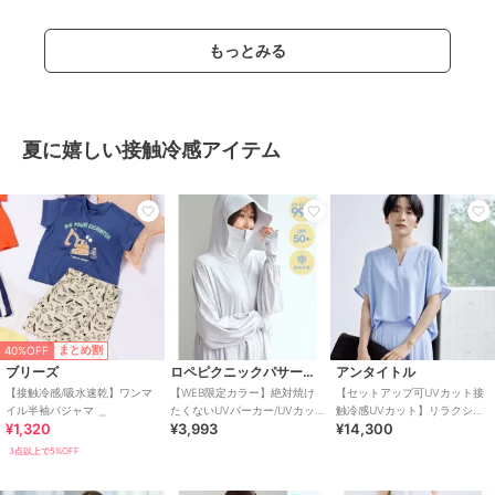
もっとみる
夏に嬉しい接触冷感アイテム
40%OFF
まとめ割
ブリーズ
ロペピクニックパサージュ
アンタイトル
【接触冷感/吸水速乾】ワンマ
【WEB限定カラー】絶対焼け
【セットアップ可UVカット接
イル半袖パジャマ ＿
たくないUVパーカー/UVカッ
触冷感UVカット】リラクシー
¥1,320
¥3,993
¥14,300
ト・接触冷感
キーVネックブラウス
3点以上で5%OFF