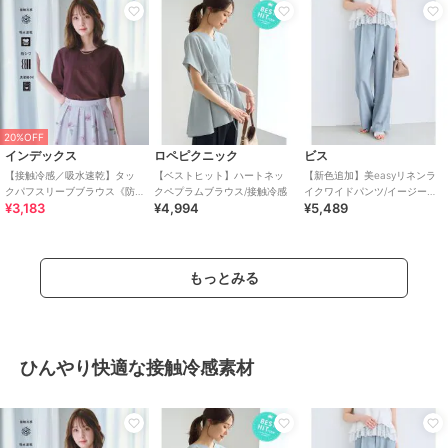
20%OFF
インデックス
ロペピクニック
ビス
【接触冷感／吸水速乾】タッ
【ベストヒット】ハートネッ
【新色追加】美easyリネンラ
クパフスリーブブラウス《防
クペプラムブラウス/接触冷感
イクワイドパンツ/イージーケ
¥3,183
¥4,994
¥5,489
シワ／洗濯機OK／XS～3L／
ア・接触冷感・セットアップ
8col》
対応
もっとみる
ひんやり快適な接触冷感素材