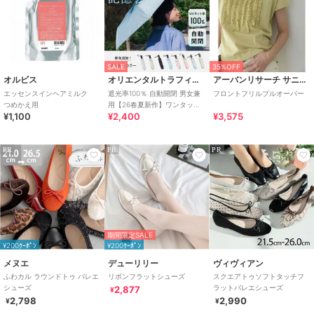
SALE
35%OFF
オルビス
オリエンタルトラフィック
アーバンリサーチ サニーレーベル
エッセンスインヘアミルク
遮光率100％ 自動開閉 男女兼
フロントフリルプルオーバー
つめかえ用
用【26春夏新作】ワンタッチ
¥1,100
¥2,400
¥3,575
晴雨兼用 折りたたみ傘 /G-
0601
PR
PR
PR
期間限定SALE
¥200ｸｰﾎﾟﾝ
¥200ｸｰﾎﾟﾝ
メヌエ
デューリリー
ヴィヴィアン
ふわカル ラウンドトゥ バレエ
リボンフラットシューズ
スクエアトゥソフトタッチフ
シューズ
ラットバレエシューズ
2,877
¥
2,798
2,990
¥
¥