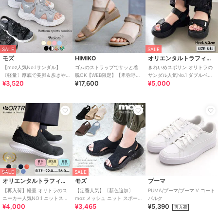
SALE
SALE
モズ
HIMIKO
オリエンタルトラフィック
【moz人気No.1サンダル】
ゴムのストラップでサッと着
きれいめスポサン オリトラの
〔軽量〕厚底で美脚＆歩きや
脱OK【WEB限定】【卑弥呼
サンダル人気No.1 ダブルベル
¥3,520
¥17,600
¥5,000
すい！疲れにくいフィット感
26SS】ゴムストラップサンダ
ト スポーツサンダル /42207
のスポーツサンダル
ル/661250
SALE
SALE
オリエンタルトラフィック
モズ
プーマ
【再入荷】軽量 オリトラのス
【定番人気】〔新色追加〕
PUMA/プーマ/プーマ V コート
ニーカー人気NO.1 ニットスニ
moz メッシュ ニット スポーツ
バルク
¥4,000
¥3,465
¥5,390
ーカー スリッポン /3709
サンダル
再入荷