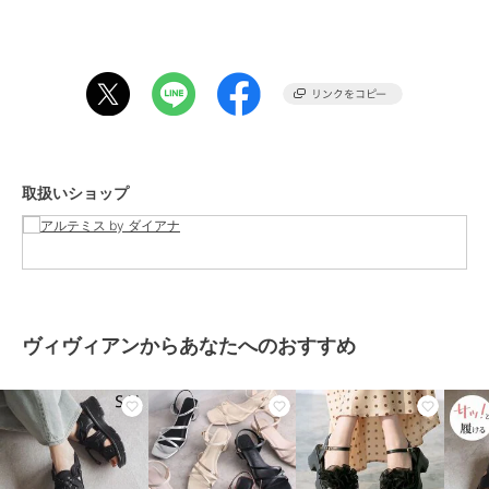
性があります。強くぶつけたり、引っ掛けたりしないようご使用の際
アルテミス by ダイアナ
にはご注意ください。
ポインテッドトゥ 甲リ
ボンメリージェーンフラ
※リボンにストッキングやお洋服を引っかけないようご使用の際には
ットシューズ
8,800
¥
ご注意ください。
※撮影環境により、光の当たり具合で色味が違って見える場合があり
ます。あらかじめご了承下さい。
-INFORMATION-
取扱いショップ
◆商品のお気に入り登録
完売していても再入荷通知を受け取ることができますので、是非ご登
録ください！
◆ブランドのお気に入り登録
新商品や再入荷など、お得な情報を受け取ることができます！
ヴィヴィアンからあなたへのおすすめ
ブランド
アルテミス by ダイアナ
ショップ
アルテミス by ダイアナ
商品カテゴリ
シューズ
／
バレエシューズ
性別タイプ
レディース
シューズ
／
バレエシューズ