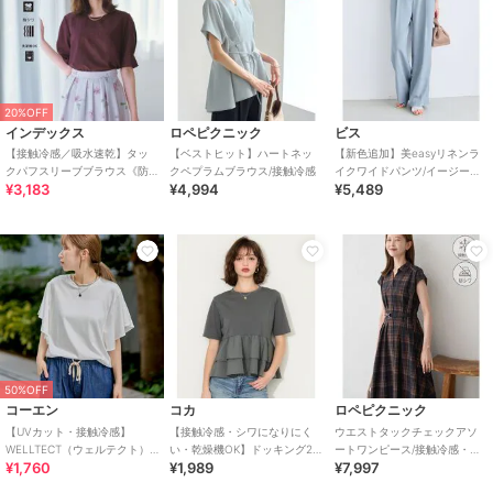
20%OFF
インデックス
ロペピクニック
ビス
【接触冷感／吸水速乾】タッ
【ベストヒット】ハートネッ
【新色追加】美easyリネンラ
クパフスリーブブラウス《防
クペプラムブラウス/接触冷感
イクワイドパンツ/イージーケ
¥3,183
¥4,994
¥5,489
シワ／洗濯機OK／XS～3L／
ア・接触冷感・セットアップ
8col》
対応
50%OFF
コーエン
コカ
ロペピクニック
【UVカット・接触冷感】
【接触冷感・シワになりにく
ウエストタックチェックアソ
WELLTECT（ウェルテクト）
い・乾燥機OK】ドッキング2
ートワンピース/接触冷感・防
¥1,760
¥1,989
¥7,997
USAコットン フレアスリーブ
段フリルTシャツ 全2色
シワ・リンクコーデ
Tシャツ（イ