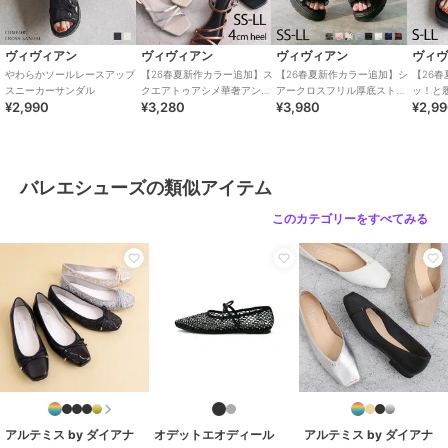
カラー
ブラック(BK1)、シルバー(SL1)、
ゴールド(GL1)
ヴィヴィアン
ヴィヴィアン
ヴィヴィアン
ヴィ
サイズ
7サイズ展開
やわらかソールレースアップ
【26春夏新作カラー追加】ス
【26春夏新作カラー追加】シ
【26
スニーカーサンダル
クエアトゥアシメ華奢アンク
アークロスフリル厚底ストラ
ッ！と
素材
人工皮革
¥2,990
¥3,280
¥3,980
¥2,9
ルストラップサンダル
ップサンダル
トクロ
商品のお取り扱い方法
特徴
シューズ
無地
/
リボン
/
2.5cm未満
/
ラウ
バレエシューズの類似アイテム
ンドトゥ
このカテゴリーをすべてみる
バレエシューズ
無地
/
リボン
/
2.5cm未満
/
ラウ
ンドトゥ
原産国
日本
アルテミス by ダイアナ
オデットエオディール
アルテミス by ダイアナ