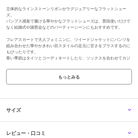
【ウォッシャブルシュー
【26秋冬新作】ソフトニ
【片足130g】軽量 クロ
立体的なラインストーンリボンがラグジュアリーなフラットシュー
ズ】スクエアトゥバレエ
ットバレエシューズ
スストラップ スクエア
ズ。
シューズ
トゥバレエシューズ
6,930
9,900
8,085
¥
¥
¥
パンプス感覚で履ける華やかなフラットシューズは、普段使いだけで
なく結婚式や謝恩会などのパーティーシーンにもおすすめです。
フレアスカートで大人フェミニンに、ツイードジャケットにパンツを
組み合わせた華やかきれい目スタイルの足元に甘さをプラスするのに
もぴったりです。
寒い季節はタイツとコーディネートしたり、ソックスを合わせてカジ
ュアルダウンしてもOK。
SALE
SALE
SALE
すっきりとしたラウンドトゥで、リボンとローヒールの組み合わせで
アルテミス by ダイアナ
アルテミス by ダイアナ
アルテミス by ダイアナ
も大人っぽく履ける1足です。
【片足150g】軽量 スク
ビッグリボン メリージ
レーザーカットフラット
エアトゥスパンコールバ
ェーンバレエシューズ
シューズ
レエシューズ《雑誌掲載
7,700
9,240
7,590
敷き革は、ホタテ貝由来の抗菌消臭加工を施した合成皮革を使用。
¥
¥
¥
商品》
敷き革の下には、衝撃吸収と通気性に優れた厚さ3mmの低反発クッシ
ョンと2mmのEVAスポンジ、かかと用U字型スポンジを貼り合わせて
います。
サイズ
裏地の素材は、足当たりが柔らかいスエード調の人工皮革を使用。ふ
わふわの履き心地と、清潔で快適に履いていただける機能性にもこだ
わりました。
レビュー・口コミ
SALE
※リボンは本体に固定されており、強い衝撃や摩擦により取れる可能