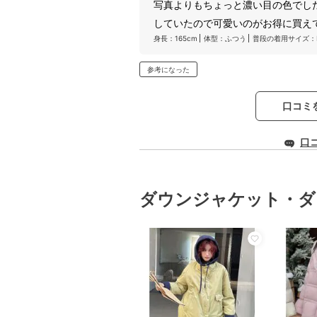
写真よりもちょっと濃い目の色でし
していたので可愛いのがお得に買え
身長：165cm
体型：ふつう
普段の着用サイズ：
参考になった
口コミ
口
ダウンジャケット・ダ