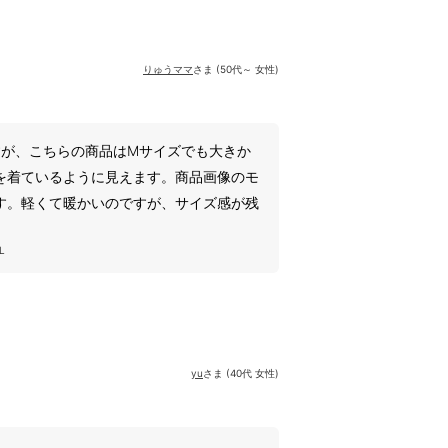
りゅうママ
さま (50代～ 女性)
すが、こちらの商品はMサイズでも大きか
を着ているように見えます。商品画像のモ
す。軽くて暖かいのですが、サイズ感が残
L
yu
さま (40代 女性)