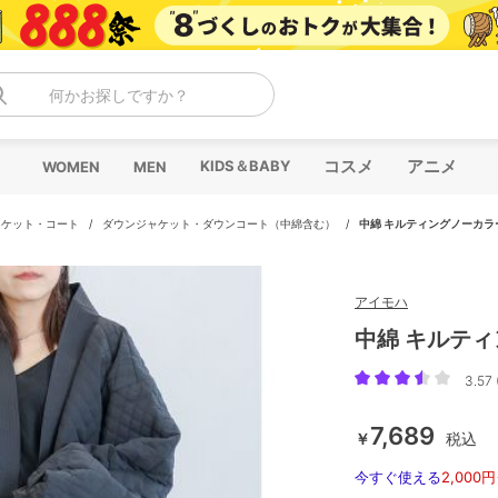
何かお探しですか？
コスメ
アニメ
KIDS＆BABY
WOMEN
MEN
ャケット・コート
/
ダウンジャケット・ダウンコート（中綿含む）
/
中綿 キルティングノーカラ
アイモハ
中綿 キルテ
3.57 
7,689
￥
税込
今すぐ使える
2,000円