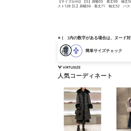
【サイズ(cm)】【S】肩幅55 着丈69 袖丈5
スト128【L】肩幅59 着丈71 袖丈52 バス
※ ( )内の数字がある場合は、ヌード
簡単サイズチェック
人気コーディネート