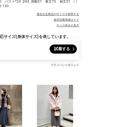
0 バスト124【M】肩幅57 着丈70 袖丈51 バ
ト130
過去注文商品のサイズを参照する
身長別着用感ガイド
サイズ表示の見方
対応サイズ[身体サイズ]を表しています。
試着する
プライバシーポリシー