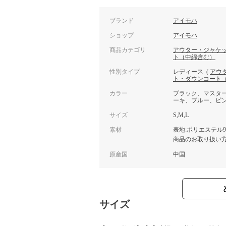
ブランド
アイモハ
ショップ
アイモハ
商品カテゴリ
アウター・ジャケ
ト（中綿含む）
性別タイプ
レディース
(
アウ
ト・ダウンコート
カラー
ブラック、マスタ
ーキ、ブルー、ピ
サイズ
S,M,L
素材
表地:ポリエステル9
商品のお取り扱い
原産国
中国
サイズ