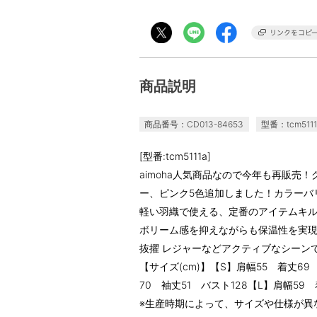
商品説明
商品番号：CD013-84653
型番：tcm5111
[型番:tcm5111a]
aimoha人気商品なので今年も再販売
ー、ピンク5色追加しました！カラーバ
軽い羽織で使える、定番のアイテムキル
ボリーム感を抑えながらも保温性を実現
抜擢 レジャーなどアクティブなシーン
【サイズ(cm)】【S】肩幅55 着丈69
70 袖丈51 バスト128【L】肩幅59 
※生産時期によって、サイズや仕様が異