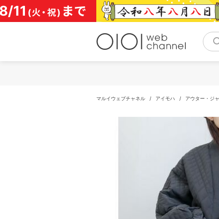
コ
ン
テ
ン
ツ
へ
ス
キ
ッ
プ
マルイウェブチャネル
/
アイモハ
/
アウター・ジ