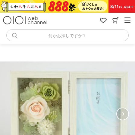
コ
ン
テ
ン
ツ
へ
何かお探しですか？
ス
キ
ッ
プ