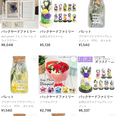
バックヤードファミリー
バックヤードファミリー
パレット
plus green フォトフレーム ド
お供えガラスドーム
プリザーブドフラワーアレン
ライフラワー
ジメント PFEL ボトルモ
¥6,048
¥5,126
¥1,540
ス ローズピンク
パレット
バックヤードファミリー
バックヤードファミリー
プリザーブドフラワーアレン
ノーマルブーケ
お供えガラスドームアレンジ
ジメント PFEL ボトルモ
メント
¥1,540
¥2,798
¥6,337
ス アイスランドモス マスタ
ード