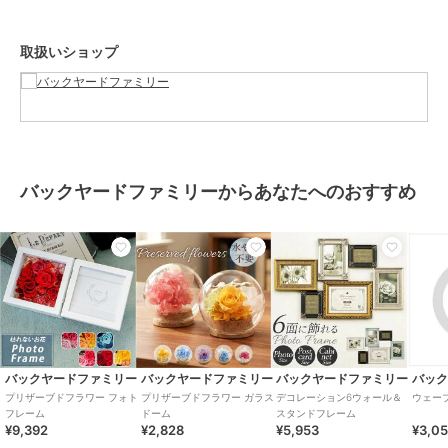
で、お花よりも気軽にプレゼントできる♪
【素材】
取扱いショップ
プリザーブドフラワー、MDF
【生産国】
タイ
【サイズ】
・オープン時
[縦]約15cm／[横]約22cm／[奥行]約6cm
・クローズ時
バックヤードファミリーからあなたへのおすすめ
[縦]約15cm／[横]約11cm／[奥行]約7cm
※サイズは当店計測の実寸サイズです。実際の商品ならびにメーカー
表記サイズとは多少の誤差が生じる場合がございます。あらかじめご
了承ください。
【重量】
約452g
【注意点】
お取り扱いの際は、商品やパッケージなどに記載されている品質表
示、アテンションタグ、ご使用上の注意事項などを必ずご確認下さ
い。
バックヤードファミリー
バックヤードファミリー
バックヤードファミリー
バッ
本来の目的以外にはご使用にならないで下さい。
プリザーブドフラワー フォト
プリザーブドフラワー ガラス
デコレーション6ウォール＆
ウェー
カメラやモニターの性質により、画像と実物の色の違いがある場合が
フレーム
ドーム
スタンドフレーム
¥9,392
¥2,828
¥5,953
¥3,0
ございますのでご理解願います。