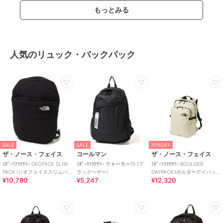
もっとみる
人気のリュック・バックパック
SALE
SALE
30%OFF
ザ・ノース・フェイス
コールマン
ザ・ノース・フェイス
ｽﾎﾟｰﾂｱｸｾｻﾘｰ GEOFACE SLIM
ｽﾎﾟｰﾂｱｸｾｻﾘｰ ウォーカー15 (ブ
ｽﾎﾟｰﾂｱｸｾｻﾘｰ BOULDER
PACK (ジオフェイススリムパ
ラックヘザー)
DAYPACK (ボルダーデイパッ
¥10,780
¥5,247
¥12,320
ック)
ク)