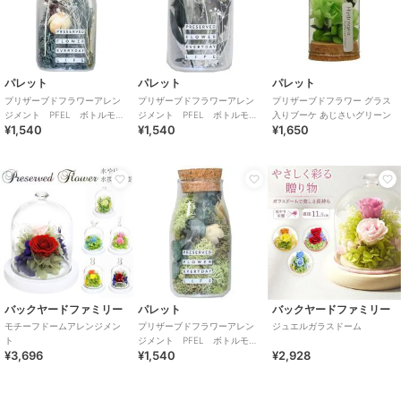
パレット
パレット
パレット
プリザーブドフラワーアレン
プリザーブドフラワーアレン
プリザーブドフラワー グラス
ジメント PFEL ボトルモ
ジメント PFEL ボトルモ
入りブーケ あじさいグリーン
¥1,540
¥1,540
¥1,650
ス アイスランドモス ネイビ
ス ローズレッド
ーグリーン
バックヤードファミリー
パレット
バックヤードファミリー
モチーフドームアレンジメン
プリザーブドフラワーアレン
ジュエルガラスドーム
ト
ジメント PFEL ボトルモ
¥3,696
¥1,540
¥2,928
ス アイスランドモス モスグ
リーン