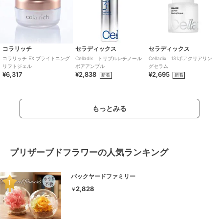
コラリッチ
セラディックス
セラディックス
コラリッチ EX ブライトニング
Celladix トリプルレチノール
Celladix 131ポアクリアリン
リフトジェル
ポアアンプル
グセラム
¥6,317
¥2,838
¥2,695
新着
新着
もっとみる
プリザーブドフラワーの人気ランキング
バックヤードファミリー
2,828
￥