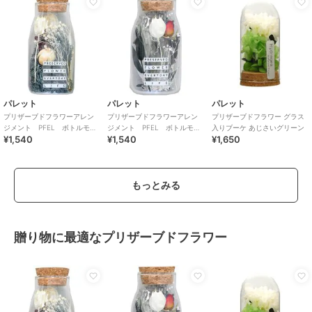
パレット
パレット
パレット
プリザーブドフラワーアレン
プリザーブドフラワーアレン
プリザーブドフラワー グラス
ジメント PFEL ボトルモ
ジメント PFEL ボトルモ
入りブーケ あじさいグリーン
¥1,540
¥1,540
¥1,650
ス アイスランドモス ネイビ
ス ローズレッド
ーグリーン
もっとみる
贈り物に最適なプリザーブドフラワー