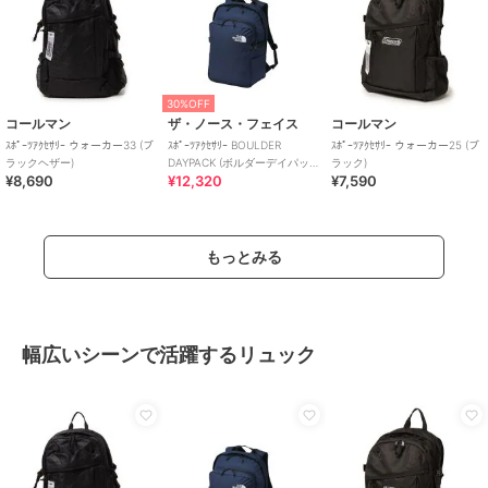
30%OFF
コールマン
ザ・ノース・フェイス
コールマン
ｽﾎﾟｰﾂｱｸｾｻﾘｰ ウォーカー33 (ブ
ｽﾎﾟｰﾂｱｸｾｻﾘｰ BOULDER
ｽﾎﾟｰﾂｱｸｾｻﾘｰ ウォーカー25 (ブ
ラックヘザー)
DAYPACK (ボルダーデイパッ
ラック)
¥8,690
¥12,320
¥7,590
ク)
もっとみる
幅広いシーンで活躍するリュック