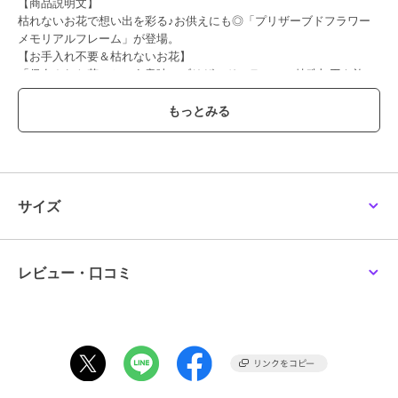
【商品説明文】
枯れないお花で想い出を彩る♪お供えにも◎「プリザーブドフラワー
メモリアルフレーム」が登場。
【お手入れ不要＆枯れないお花】
「保存された花」という意味のブリザードフラワー。特殊加工を施
し、生花の風合いを長期間楽しめる。お手入れ不要なのも嬉しいポイ
ント。
【上品な雰囲気】
色味を落ち着かせたブリザードフラワーと、優しい木目調のＢＯＸ
で、上品な雰囲気に仕上げたアイテム。お供えにも使える落ち着いた
デザイン。
【写真×お花】
サイズ
写真とお花を一緒に飾れるので、お仏壇などに置いても華やかな印
象。フラワーアレンジメントと、フォトフレームが一体なので飾りや
すい。
【インテリアとして】
レビュー・口コミ
おしゃれでシンプルなデザインなので、インテリアとしてリビングな
どに飾るのもＧＯＯＤ。ナチュラルなので、お部屋に溶け込む。
【選べるカラー】
アレンジメントのカラーが選べる！故人のイメージに合ったカラーを
チョイス。ペットのお悔やみにも◎
【贈り物に】
一周忌や法事、お彼岸などの贈り物にもオススメ。お手入れ不要なの