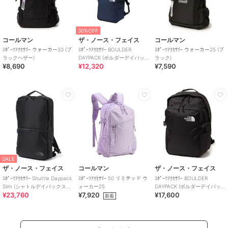
30%OFF
コールマン
ザ・ノース・フェイス
コールマン
ｽﾎﾟｰﾂｱｸｾｻﾘｰ ウォーカー33 (ブ
ｽﾎﾟｰﾂｱｸｾｻﾘｰ BOULDER
ｽﾎﾟｰﾂｱｸｾｻﾘｰ ウォーカー25 (ブ
ラックヘザー)
DAYPACK (ボルダーデイパッ
ラック)
¥8,690
¥12,320
¥7,590
ク)
SALE
ザ・ノース・フェイス
コールマン
ザ・ノース・フェイス
ｽﾎﾟｰﾂｱｸｾｻﾘｰ Shuttle Daypack
ｽﾎﾟｰﾂｱｸｾｻﾘｰ 50 リミテッド ウ
ｽﾎﾟｰﾂｱｸｾｻﾘｰ BOULDER
Slim (シャトルデイパックスリ
ォーカー25
DAYPACK (ボルダーデイパッ
¥23,760
¥7,920
¥17,600
ム)
ク)
新着