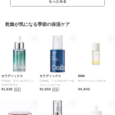
もっとみる
乾燥が気になる季節の保湿ケア
セラディックス
セラディックス
RMK
Celladix グリシルグリシン
Celladix トリプルレチノール
Wトリートメントオイル
3.0ポアセラム
ウォッシュピール
¥2,838
¥2,959
¥4,400
新着
新着