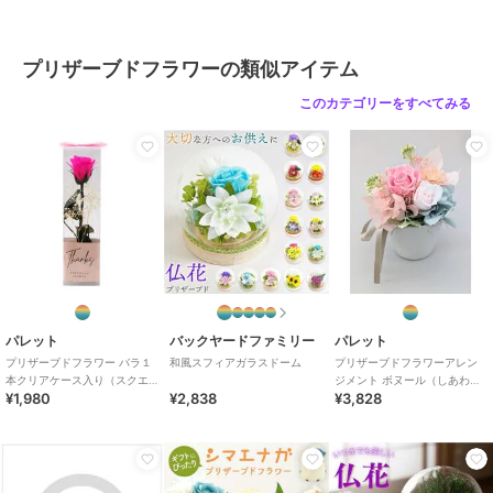
ブランド
バックヤードファミリー
プリザーブドフラワーの類似アイテム
ショップ
バックヤードファミリー
このカテゴリーをすべてみる
商品カテゴリ
ギフト用品
／
プリザーブドフラ
ワー
カラー
ふわり.ホワイト、ローズブルー、
ローズピンク、ローズイエロー、
ふわり.ライトピンク、ふわり.イ
エロー、ふわり.パープル
サイズ
フォトフレーム
パレット
バックヤードファミリー
パレット
プリザーブドフラワー バラ１
和風スフィアガラスドーム
プリザーブドフラワーアレン
本クリアケース入り（スクエ
ジメント ボヌール（しあわ
¥1,980
¥2,838
¥3,828
ア）ブライトピンク
せ） ピンク