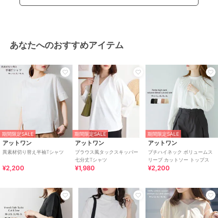
あなたへのおすすめアイテム
期間限定SALE
期間限定SALE
期間限定SALE
アットワン
アットワン
アットワン
異素材切り替え半袖Tシャツ
ブラウス風タックスキッパー
プチハイネック ボリュームス
七分丈Tシャツ
リーブ カットソー トップス
¥2,200
¥1,980
¥2,200