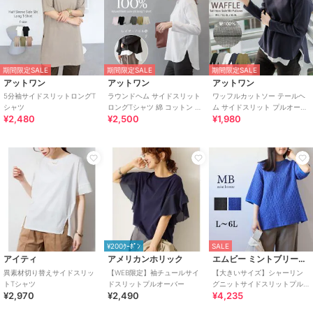
期間限定SALE
期間限定SALE
期間限定SALE
アットワン
アットワン
アットワン
5分袖サイドスリットロングT
ラウンドヘム サイドスリット
ワッフルカットソー テールヘ
シャツ
ロングTシャツ 綿 コットン レ
ム サイドスリット プルオーバ
¥2,480
¥2,500
¥1,980
イヤード
ー
¥200ｸｰﾎﾟﾝ
SALE
アイティ
アメリカンホリック
エムビー ミントブリーズ
異素材切り替えサイドスリッ
【WEB限定】袖チュールサイ
【大きいサイズ】シャーリン
トTシャツ
ドスリットプルオーバー
グニットサイドスリットプル
¥2,970
¥2,490
¥4,235
オーバー