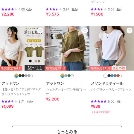
ブTシャツ
素材
コットン100％
4.00
3.87
3.66
（
1件
）
（
16件
）
（
9件
）
商品のお取り扱い方法
¥2,280
¥3,575
¥1,500
特徴
トップス
綿・コットン素材
/
綿100％
/
カ
ットソー素材
/
無地
/
半袖
/
ノ
ースリーブ
/
LL･13号以上あり
/
大きいサイズあり
/
ヘンリーネッ
ク・キーネック
/
レギュラー丈
(トップス)
Tシャツ・カットソー
期間限定SALE
まとめ割
期間限定SALE
期間限定SALE
綿・コットン素材
/
綿100％
/
カ
ットソー素材
/
無地
/
半袖
/
ノ
アットワン
アットワン
メゾンドラティール
ースリーブ
/
LL･13号以上あり
/
【選べる2タイプ】綿100％ダ
ショルダーオープン半袖Tシャ
シンプルノースリーブTシャツ
大きいサイズあり
/
ヘンリーネッ
ブルフロントTシャツ
ツ
ク・キーネック
/
レギュラー丈
¥2,200
3.71
5.00
（
14件
）
（
1件
）
(トップス)
¥1,699
¥888
5点以上で5%OFF
原産国
バングラデシュ
もっとみる