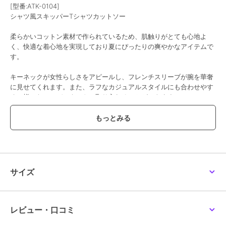
[型番:ATK-0104]
シャツ風スキッパーTシャツカットソー
柔らかいコットン素材で作られているため、肌触りがとても心地よ
く、快適な着心地を実現しており夏にぴったりの爽やかなアイテムで
す。
キーネックが女性らしさをアピールし、フレンチスリーブが腕を華奢
に見せてくれます。また、ラフなカジュアルスタイルにも合わせやす
く、様々なコーディネートに取り入れることができます。
この季節にピッタリのきれい目トップスです！
【サイズ】
［M-Lサイズ］着丈（前/後）：60/64cm、肩幅：68cm、身幅（前/
後）：66/58cm、袖ぐり：20cm
サイズ
［LL-3Lサイズ］着丈（前/後）：62/66cm、肩幅：71cm、身幅（前/
後）：71/63cm、袖ぐり：21.5cm
［4L-5Lサイズ］着丈（前/後）：64/68cm、肩幅：74cm、身幅（前/
レビュー・口コミ
後）：76/68cm、袖ぐり：23cm