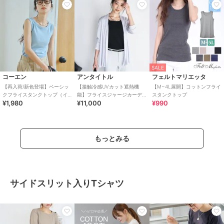
SALE
コーエン
アンタイトル
フェルトマリエッタ
【再入荷/新色登場】ベーシッ
【接触冷感UVカット遮熱機
【M~4L展開】コットンフライ
クフライスタンクトップ（イ
能】フライスジャージカーデ
スタンクトップ
¥1,980
¥11,000
¥990
ンフルエンサー紹介アイテ
ィガン
ム）
もっとみる
サイドスリット入りTシャツ