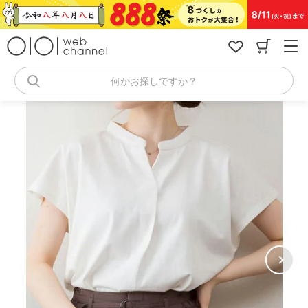
コ
ン
テ
ン
ツ
へ
何かお探しですか？
ス
キ
ッ
プ