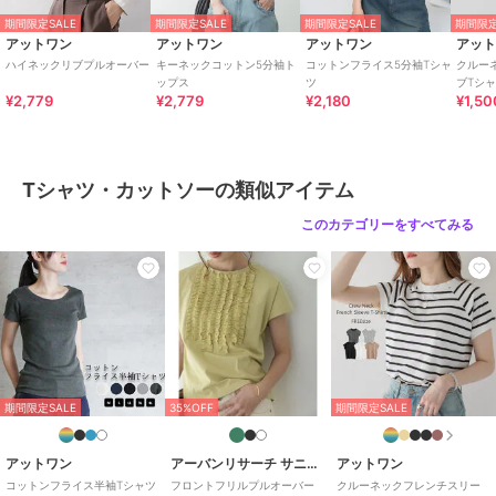
期間限定SALE
期間限定SALE
期間限定SALE
期間限定
何卒ご注意の上ご購入ください。
アットワン
アットワン
アットワン
アッ
ハイネックリブプルオーバー
キーネックコットン5分袖ト
コットンフライス5分袖Tシャ
クルー
・サイズは若干の誤差が生じる場合がございます。
ップス
ツ
ブTシ
¥2,779
¥2,779
¥2,180
¥1,50
期間限定セール開催中
Tシャツ・カットソーの類似アイテム
ブランド
アットワン
このカテゴリーをすべてみる
ショップ
アットワン
商品カテゴリ
トップス
／
Tシャツ・カットソ
ー
性別タイプ
レディース
トップス
／
Tシャツ・カットソ
ー
カラー
ホワイト、ピンクベージュ、テラ
期間限定SALE
35%OFF
期間限定SALE
コッタピンク、ココア、ミント、
カーキ、ブラック
アットワン
アーバンリサーチ サニーレーベル
アットワン
サイズ
M-L,LL-3L,4L-5L
コットンフライス半袖Tシャツ
フロントフリルプルオーバー
クルーネックフレンチスリー