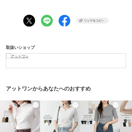
【素材】コットン100％
【裏地】なし
【透け感】淡色については多少あり
取扱いショップ
【伸縮性】ややあり
【生地の厚さ】やや薄い
【原産国】バングラデシュ
アットワンからあなたへのおすすめ
≪注意事項≫
・撮影時のライティング、撮影時期、ご覧になっているモニター・PC
環境によって実際の商品とは異なって見える場合がございます。