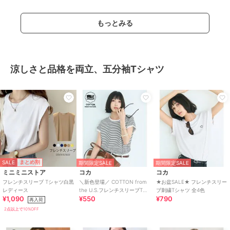
もっとみる
涼しさと品格を両立、五分袖Tシャツ
SALE
まとめ割
期間限定SALE
期間限定SALE
ミニミニストア
コカ
コカ
フレンチスリーブ Tシャツ白黒
＼新色登場／ COTTON from
★お盆SALE★ フレンチスリー
レディース
the U.S.フレンチスリーブTシ
ブ刺繍Tシャツ 全4色
¥1,090
¥550
¥790
ャツ 全4色
再入荷
2点以上で10%OFF