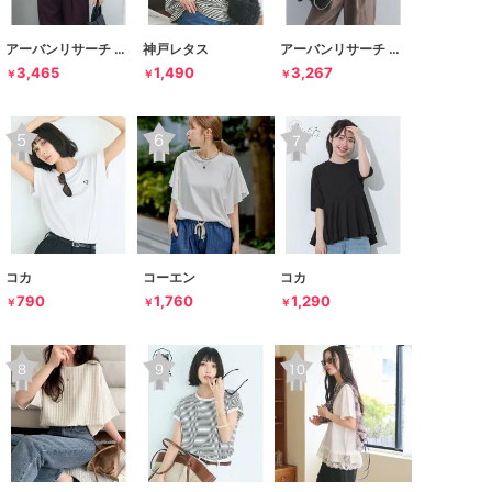
アーバンリサーチ ドアーズ
神戸レタス
アーバンリサーチ ドアーズ
3,465
1,490
3,267
￥
￥
￥
コカ
コーエン
コカ
790
1,760
1,290
￥
￥
￥