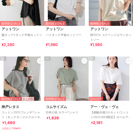
期間限定SALE
期間限定SALE
期間限定SALE
アットワン
アットワン
アットワン
脇タックVネック半袖カットソ
ハイネック半袖カットソー
綿100％ コクーンドルマンカッ
ー
トソー
¥2,280
¥1,980
¥1,980
PR
PR
PR
期間限定SALE
期間限定SALE
20%OFF
まとめ割
神戸レタス
コムサイズム
アー・ヴェ・ヴェ
コットン100%フレンチTシャ
日本の色 カラーTシャツ
【接触冷感/UVカット/コット
ツ（モックネックorクルーネ
ン100%/WEB限定】ロールアッ
1,826
¥
ック） [C4819]
プハーフスリーブTシャツ
1,490
2,191
¥
¥
2点以上で5%OFF