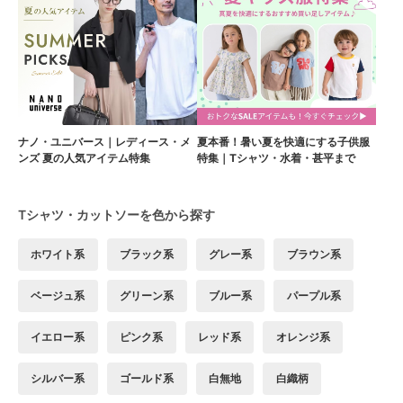
ナノ・ユニバース｜レディース・メ
夏本番！暑い夏を快適にする子供服
ンズ 夏の人気アイテム特集
特集｜Tシャツ・水着・甚平まで
Tシャツ・カットソーを色から探す
ホワイト系
ブラック系
グレー系
ブラウン系
ベージュ系
グリーン系
ブルー系
パープル系
イエロー系
ピンク系
レッド系
オレンジ系
シルバー系
ゴールド系
白無地
白織柄