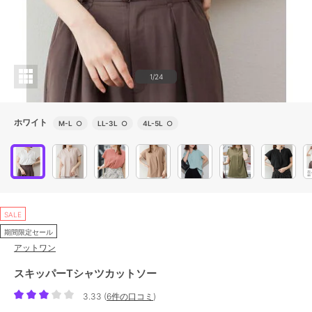
1/24
ホワイト
M-L
○
LL-3L
○
4L-5L
○
SALE
期間限定セール
アットワン
スキッパーTシャツカットソー
3.33
(
6件の口コミ
)