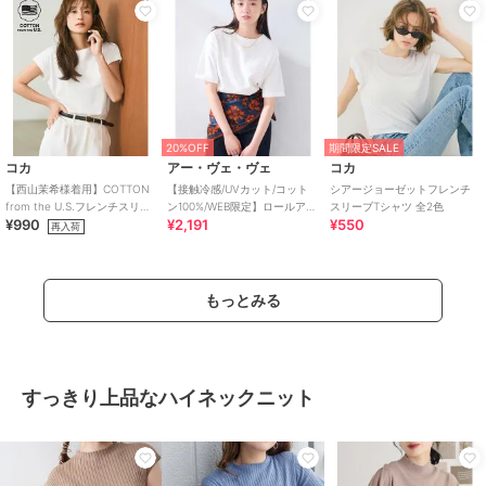
20%OFF
期間限定SALE
コカ
アー・ヴェ・ヴェ
コカ
【西山茉希様着用】COTTON
【接触冷感/UVカット/コット
シアージョーゼットフレンチ
from the U.S.フレンチスリー
ン100%/WEB限定】ロールアッ
スリーブTシャツ 全2色
¥990
¥2,191
¥550
ブTシャツ 全6色
プハーフスリーブTシャツ
再入荷
もっとみる
すっきり上品なハイネックニット