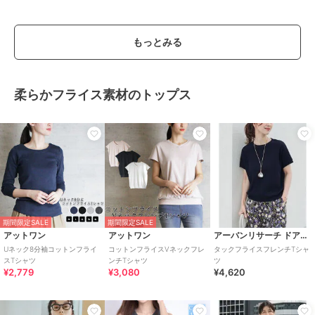
もっとみる
柔らかフライス素材のトップス
期間限定SALE
期間限定SALE
アットワン
アットワン
アーバンリサーチ ドアーズ
Uネック8分袖コットンフライ
コットンフライスVネックフレ
タックフライスフレンチTシャ
スTシャツ
ンチTシャツ
ツ
¥2,779
¥3,080
¥4,620