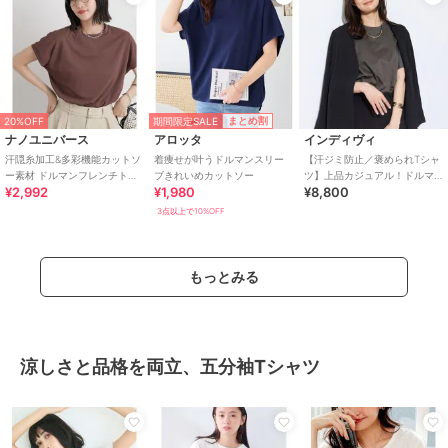
期間限定SALE
まとめ割
20%OFF
ナノユニバース
アロッタ
インディヴィ
汗隠糸加工&多彩機能カットソ
着痩せが叶うドルマンスリー
【汗ジミ防止／褒められTシャ
ー素材 ドルマンフレンチトッ
ブきれいめカットソー
ツ】上品カジュアル！ドルマ
¥2,992
¥1,980
¥8,800
プス
ンTシャツ
3点以上で10%OFF
もっとみる
涼しさと品格を両立、五分袖Tシャツ