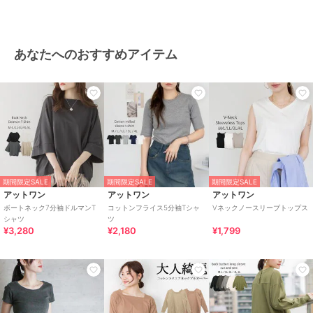
あなたへのおすすめアイテム
期間限定SALE
期間限定SALE
期間限定SALE
アットワン
アットワン
アットワン
ボートネック7分袖ドルマンT
コットンフライス5分袖Tシャ
Vネックノースリーブトップス
シャツ
ツ
¥3,280
¥2,180
¥1,799