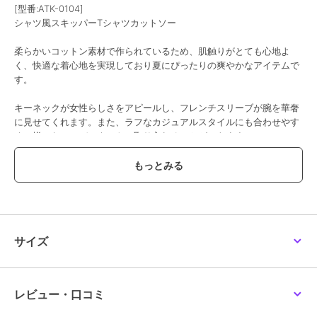
[型番:ATK-0104]
シャツ風スキッパーTシャツカットソー
柔らかいコットン素材で作られているため、肌触りがとても心地よ
く、快適な着心地を実現しており夏にぴったりの爽やかなアイテムで
す。
キーネックが女性らしさをアピールし、フレンチスリーブが腕を華奢
に見せてくれます。また、ラフなカジュアルスタイルにも合わせやす
く、様々なコーディネートに取り入れることができます。
この季節にピッタリのきれい目トップスです！
【サイズ】
［M-Lサイズ］着丈（前/後）：60/64cm、肩幅：68cm、身幅（前/
後）：66/58cm、袖ぐり：20cm
サイズ
［LL-3Lサイズ］着丈（前/後）：62/66cm、肩幅：71cm、身幅（前/
後）：71/63cm、袖ぐり：21.5cm
［4L-5Lサイズ］着丈（前/後）：64/68cm、肩幅：74cm、身幅（前/
レビュー・口コミ
後）：76/68cm、袖ぐり：23cm