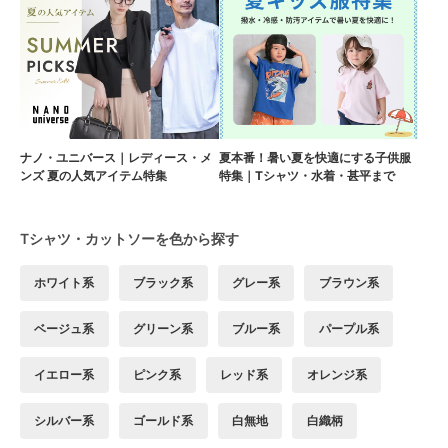
ナノ・ユニバース｜レディース・メ
夏本番！暑い夏を快適にする子供服
ンズ 夏の人気アイテム特集
特集｜Tシャツ・水着・甚平まで
Tシャツ・カットソーを色から探す
ホワイト系
ブラック系
グレー系
ブラウン系
ベージュ系
グリーン系
ブルー系
パープル系
イエロー系
ピンク系
レッド系
オレンジ系
シルバー系
ゴールド系
白無地
白織柄