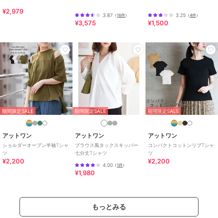
素材
コットン100％
¥2,979
3.87
3.25
（
16件
）
（
4件
）
商品のお取り扱い方法
¥3,575
¥1,500
特徴
トップス
綿・コットン素材
/
綿100％
/
カ
ットソー素材
/
無地
/
半袖
/
ノ
ースリーブ
/
LL･13号以上あり
/
大きいサイズあり
/
ヘンリーネッ
ク・キーネック
/
レギュラー丈
(トップス)
Tシャツ・カットソー
期間限定SALE
期間限定SALE
期間限定SALE
綿・コットン素材
/
綿100％
/
カ
ットソー素材
/
無地
/
半袖
/
ノ
アットワン
アットワン
アットワン
ースリーブ
/
LL･13号以上あり
/
ショルダーオープン半袖Tシャ
ブラウス風タックスキッパー
コンパクトコットンリブTシャ
大きいサイズあり
/
ヘンリーネッ
ツ
七分丈Tシャツ
ツ
ク・キーネック
/
レギュラー丈
¥2,200
¥2,200
4.00
（
1件
）
(トップス)
¥1,980
原産国
バングラデシュ
もっとみる