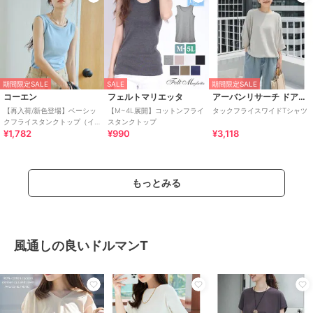
期間限定SALE
SALE
期間限定SALE
コーエン
フェルトマリエッタ
アーバンリサーチ ドアーズ
【再入荷/新色登場】ベーシッ
【M~4L展開】コットンフライ
タックフライスワイドTシャツ
クフライスタンクトップ（イ
スタンクトップ
¥1,782
¥990
¥3,118
ンフルエンサー紹介アイテ
ム）
もっとみる
風通しの良いドルマンT