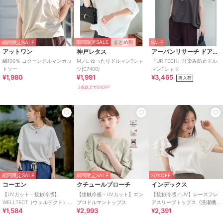
期間限定SALE
まとめ割
期間限定SALE
SALE
アットワン
神戸レタス
アーバンリサーチ ドアーズ
綿100％ コクーンドルマンカッ
M／L ゆったりドルマンTシャ
『UR TECH』汗染み防止ドル
トソー
ツ[C7400]
マンTシャツ
¥1,980
¥1,991
¥3,465
再入荷
2点以上で5%OFF
期間限定SALE
期間限定SALE
20%OFF
コーエン
クチュールブローチ
インデックス
【UVカット・接触冷感】
【接触冷感・UVカット】エン
【接触冷感／UV】レースフレ
WELLTECT（ウェルテクト）
ブロドルマントップス
アスリーブトップス《洗濯機
¥1,584
¥2,993
¥2,391
USAコットン フレアスリーブ
OK》
Tシャツ（イ