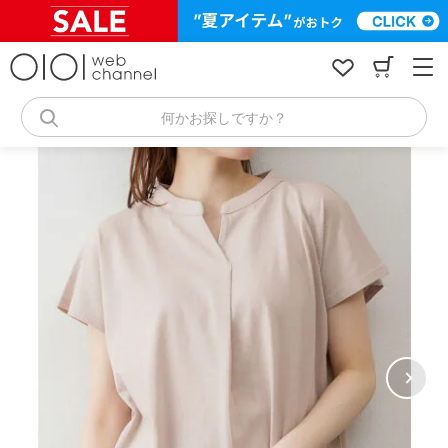
コ
ン
テ
ン
ツ
へ
何かお探しですか？
ス
キ
ッ
プ