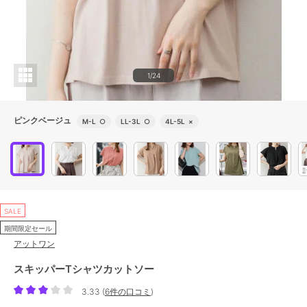
1/24
ピンクベージュ
M-L
○
LL-3L
○
4L-5L
×
SALE
期間限定セール
アットワン
スキッパーTシャツカットソー
3.33
(
6件の口コミ
)