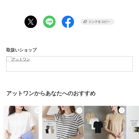
【素材】コットン100％
【裏地】なし
【透け感】淡色については多少あり
取扱いショップ
【伸縮性】ややあり
【生地の厚さ】やや薄い
【原産国】バングラデシュ
アットワンからあなたへのおすすめ
≪注意事項≫
・撮影時のライティング、撮影時期、ご覧になっているモニター・PC
環境によって実際の商品とは異なって見える場合がございます。