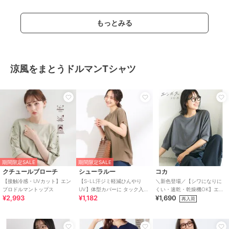
もっとみる
涼風をまとうドルマンTシャツ
期間限定SALE
期間限定SALE
クチュールブローチ
シューラルー
コカ
【接触冷感・UVカット】エン
【S-LL汗ジミ軽減ひんやり
＼新色登場／【シワになりに
ブロドルマントップス
UV】体型カバーに タック入り
くい・速乾・乾燥機OK】エン
¥2,993
¥1,182
¥1,690
ドルマントップス
ボスドルマントップス 全5色
再入荷