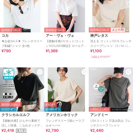
期間限定SALE
まとめ割
期間限定SALE
期間限定SALE
コカ
アー・ヴェ・ヴェ
神戸レタス
★お盆SALE★ フレンチスリー
【接触冷感/UVカット/コット
洗える コットン100％フレンチ
ブ刺繍Tシャツ 全4色
ン100%/WEB限定】ロールアッ
スリーブTシャツ ［S / M / L］
¥790
¥1,369
¥1,100
プハーフスリーブTシャツ
[C5106]
2点以上で5%OFF
期間限定SALE
6%OFF
¥200ｸｰﾎﾟﾝ
¥200ｸｰﾎﾟﾝ
期間限定SALE
クラシカルエルフ
アメリカンホリック
アンドミー
【接触冷感】ひんやり素材で
フレンチスリーブ総レースプ
USAコットン 汗染み防止 フレ
涼しく快適。こなれタックデ
ルオーバー
ンチスリーブ Tシャツ
¥2,418
¥2,790
¥2,460
ザインの半袖フレンチスリー
再入荷