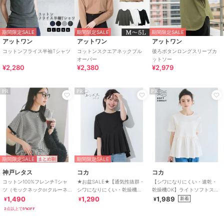
期間限定SALE
期間限定SALE
期間限定SALE
アットワン
アットワン
アットワン
コットンフライス半袖Tシャツ
コットンスクエアネックプル
後ろボタンロングスリーブカ
オーバー
ットソー
¥2,280
¥2,380
¥2,979
PR
PR
PR
期間限定SALE
期間限定SALE
まとめ割
神戸レタス
コカ
コカ
コットン100%フレンチTシャ
★お盆SALE★【通気性抜群・
【シワになりにくい・速乾・
ツ（モックネックorクルーネ
シワになりにくい・乾燥機
乾燥機OK】ライトソフトスウ
ック） [C4819]
OK】ライトエンボスペプラム
ェットウエストギャザー切替
1,490
1,290
1,989
新着
¥
¥
¥
トップス
トップス 全2色
2点以上で5%OFF