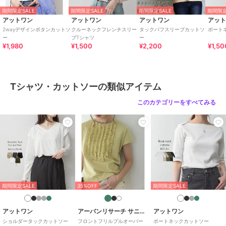
期間限定SALE
期間限定SALE
期間限定SALE
期間限定
何卒ご注意の上ご購入ください。
アットワン
アットワン
アットワン
アッ
2wayデザインボタンカットソ
クルーネックフレンチスリー
タックパフスリーブカットソ
ボート
・サイズは若干の誤差が生じる場合がございます。
ー
ブTシャツ
ー
¥1,980
¥1,500
¥2,200
¥1,50
期間限定セール開催中
Tシャツ・カットソーの類似アイテム
ブランド
アットワン
このカテゴリーをすべてみる
ショップ
アットワン
商品カテゴリ
トップス
／
Tシャツ・カットソ
ー
性別タイプ
レディース
トップス
／
Tシャツ・カットソ
ー
カラー
ピンクベージュ、ホワイト、テラ
期間限定SALE
35%OFF
期間限定SALE
コッタピンク、ココア、ミント、
カーキ、ブラック
アットワン
アーバンリサーチ サニーレーベル
アットワン
サイズ
M-L,LL-3L,4L-5L
ショルダータックカットソー
フロントフリルプルオーバー
ボートネックカットソー