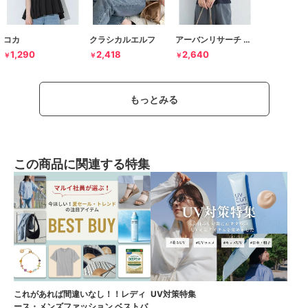
コカ
クラシカルエルフ
アーバンリサーチ ドアーズ
1,290
2,418
2,640
￥
￥
￥
もっとみる
この商品に関連する特集
これがあれば間違いなし！！レディ
UV対策特集
ース・メンズファッション ベストバ