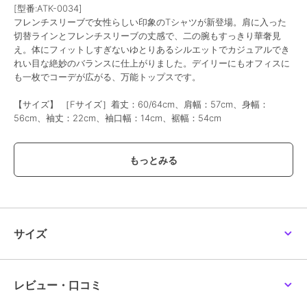
[型番:ATK-0034]
フレンチスリーブで女性らしい印象のTシャツが新登場。肩に入った
切替ラインとフレンチスリーブの丈感で、二の腕もすっきり華奢見
え。体にフィットしすぎないゆとりあるシルエットでカジュアルでき
れい目な絶妙のバランスに仕上がりました。デイリーにもオフィスに
も一枚でコーデが広がる、万能トップスです。
【サイズ】 ［Fサイズ］着丈：60/64cm、肩幅：57cm、身幅：
56cm、袖丈：22cm、袖口幅：14cm、裾幅：54cm
【素材】本体：コットン100%
リブ部分：コットン95％、ポリウレタン5%
【裏地】なし
【透け感】淡色については多少あり
【伸縮性】あり
【原産国】バングラデシュ
サイズ
≪注意事項≫
・撮影時のライティング、ご覧になっているモニター・PC環境によっ
て実際の商品とは異なって見える場合がございます。
何卒ご注意の上ご購入ください。
レビュー・口コミ
・サイズは若干の誤差が生じる場合がございます。