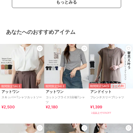
もっとみる
あなたへのおすすめアイテム
期間限定SALE
まとめ割
期間限定SALE
期間限定SALE
アットワン
アットワン
アンドイット
スキッパーTシャツカットソー
コットンフライス5分袖Tシャ
フレンチスリーブtシャツ
ツ
¥2,500
¥2,180
¥1,399
2点以上で10%OFF