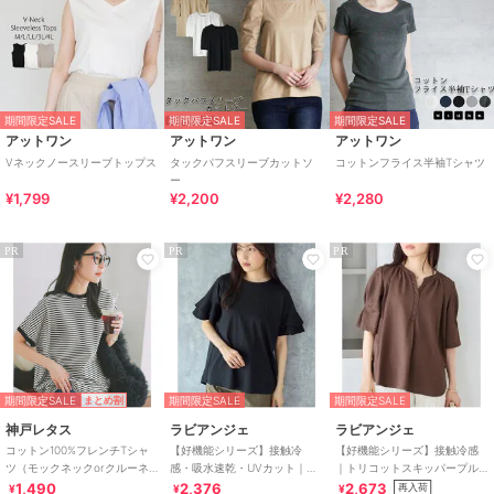
期間限定SALE
期間限定SALE
期間限定SALE
アットワン
アットワン
アットワン
Vネックノースリーブトップス
タックパフスリーブカットソ
コットンフライス半袖Tシャツ
ー
¥1,799
¥2,200
¥2,280
PR
PR
PR
期間限定SALE
期間限定SALE
期間限定SALE
まとめ割
神戸レタス
ラビアンジェ
ラビアンジェ
コットン100%フレンチTシャ
【好機能シリーズ】接触冷
【好機能シリーズ】接触冷感
ツ（モックネックorクルーネ
感・吸水速乾・UVカット｜フ
｜トリコットスキッパープル
ック） [C4819]
レアスリーブタックプルオー
オーバー｜オフィスカジュア
1,490
2,376
2,673
再入荷
¥
¥
¥