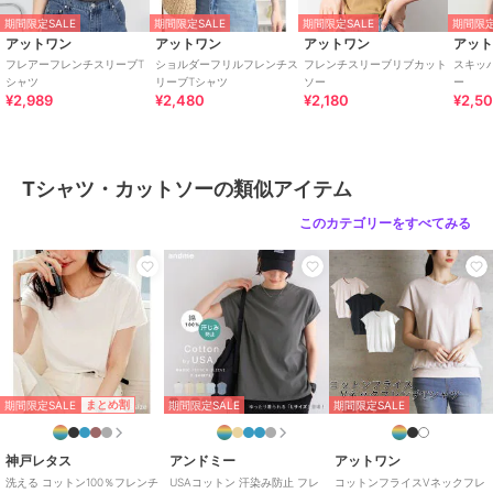
ワイト
期間限定SALE
期間限定SALE
期間限定SALE
期間限定
アットワン
アットワン
アットワン
アッ
サイズ
F
フレアーフレンチスリーブT
ショルダーフリルフレンチス
フレンチスリーブリブカット
スキッ
シャツ
リーブTシャツ
ソー
ー
素材
本体：コットン100%
¥2,989
¥2,480
¥2,180
¥2,5
リブ部分：コットン95％、ポリウ
レタン5%
商品のお取り扱い方法
Tシャツ・カットソーの類似アイテム
特徴
トップス
綿・コットン素材
/
綿100％
/
カ
このカテゴリーをすべてみる
ットソー素材
/
無地
/
ボーダー
/
半袖
/
ラグランスリーブ
/
ハ
イネック・タートルネック
/
レギ
ュラー丈(トップス)
Tシャツ・カットソー
綿・コットン素材
/
綿100％
/
カ
ットソー素材
/
無地
/
ボーダー
期間限定SALE
まとめ割
期間限定SALE
期間限定SALE
/
半袖
/
ラグランスリーブ
/
ハ
イネック・タートルネック
/
レギ
ュラー丈(トップス)
神戸レタス
アンドミー
アットワン
洗える コットン100％フレンチ
USAコットン 汗染み防止 フレ
コットンフライスVネックフレ
原産国
バングラデシュ