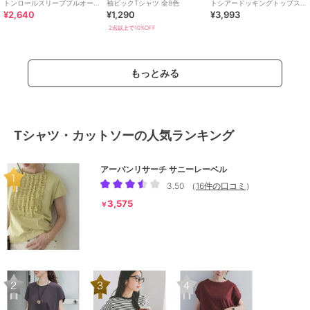
トンロールスリーブプルオー
袖ビックTシャツ 全8色
トシアードッキングトップス/
¥2,640
¥1,290
¥3,993
バー
着丈が選べる・UVカット・接
触冷感
2点以上で10%OFF
もっとみる
Tシャツ・カットソーの人気ランキング
アーバンリサーチ サニーレーベル
3.50
（
16件の口コミ
）
3,575
￥