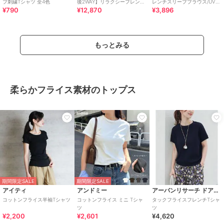
ブ刺繍Tシャツ 全4色
後2WAY】リラクシーフレンチ
レンチスリーブブラウス/UVカ
¥790
¥12,870
¥3,896
スリーブブラウス
ット
もっとみる
柔らかフライス素材のトップス
期間限定SALE
期間限定SALE
アイティ
アンドミー
アーバンリサーチ ドアーズ
コットンフライス半袖Tシャツ
コットンフライス ミニ Tシャ
タックフライスフレンチTシャ
ツ
ツ
¥2,200
¥2,601
¥4,620