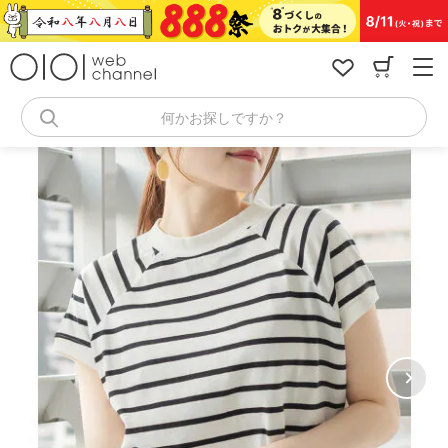
コ
ン
テ
ン
ツ
へ
何かお探しですか？
ス
キ
ッ
プ