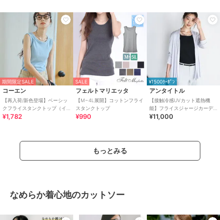
期間限定SALE
SALE
¥1500ｸｰﾎﾟﾝ
コーエン
フェルトマリエッタ
アンタイトル
【再入荷/新色登場】ベーシッ
【M~4L展開】コットンフライ
【接触冷感UVカット遮熱機
クフライスタンクトップ（イ
スタンクトップ
能】フライスジャージカーデ
¥1,782
¥990
¥11,000
ンフルエンサー紹介アイテ
ィガン
ム）
もっとみる
なめらか着心地のカットソー