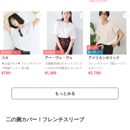
2点以上で5%OFF
6%OFF
期間限定SALE
期間限定SALE
¥200ｸｰﾎﾟﾝ
コカ
アー・ヴェ・ヴェ
アメリカンホリック
★お盆SALE★ フレンチスリー
【接触冷感/UVカット/コット
フレンチスリーブ総レースプ
ブ刺繍Tシャツ 全4色
ン100%/WEB限定】ロールアッ
ルオーバー
¥790
¥1,369
¥2,790
プハーフスリーブTシャツ
もっとみる
二の腕カバー！フレンチスリーブ