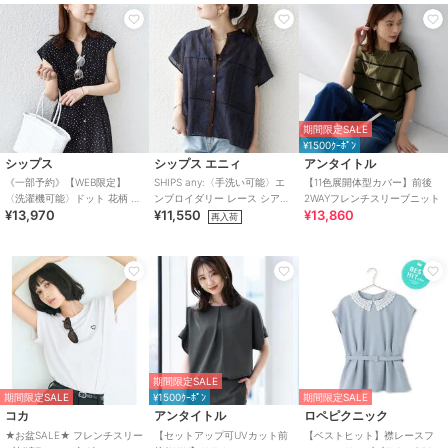
期間限定SALE
¥1500ｸｰﾎﾟﾝ
シップス
シップス エニィ
アンタイトル
《一部予約》【WEB限定】
SHIPS any:〈手洗い可能〉エ
【11色展開体型カバー】前後
〈洗濯機可能〉ドット 花柄 サ
ンブロイダリー レース シアー
2WAYフレンチスリーブニット
¥13,970
¥11,550
¥13,860
イド プリーツ フレンチスリー
フレンチスリーブ シャツ
再入荷
ブ ワンピース
期間限定SALE
期間限定SALE
¥1500ｸｰﾎﾟﾝ
期間限定SALE
コカ
アンタイトル
ロペピクニック
★お盆SALE★ フレンチスリー
【セットアップ可UVカット前
【ベストヒット】襟レースフ