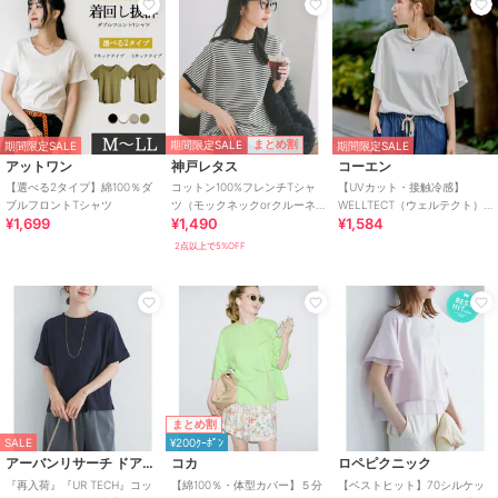
期間限定SALE
まとめ割
期間限定SALE
期間限定SALE
アットワン
神戸レタス
コーエン
【選べる2タイプ】綿100％ダ
コットン100%フレンチTシャ
【UVカット・接触冷感】
ブルフロントTシャツ
ツ（モックネックorクルーネ
WELLTECT（ウェルテクト）
¥1,699
¥1,490
¥1,584
ック） [C4819]
USAコットン フレアスリーブ
Tシャツ（イ
2点以上で5%OFF
まとめ割
SALE
¥200ｸｰﾎﾟﾝ
アーバンリサーチ ドアーズ
コカ
ロペピクニック
『再入荷』『UR TECH』コッ
【綿100％・体型カバー】５分
【ベストヒット】70シルケッ