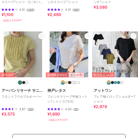
スリーブTシャツ ［S / M / L］
ンチスリーブ Tシャツ
ンチTシャツ
¥3,080
[C5106]
4.10
4.31
（
128件
）
（
58件
）
¥1,100
¥2,460
2点以上で5%OFF
期間限定SALE
まとめ割
35%OFF
期間限定SALE
アーバンリサーチ サニーレーベル
神戸レタス
アットワン
フロントフリルプルオーバー
フレンチスリーブ半袖コット
フレア袖ドロップショルダーT
ンTシャツ [C7819]
シャツ
¥2,979
3.87
4.00
（
16件
）
（
3件
）
¥3,575
¥1,690
2点以上で5%OFF