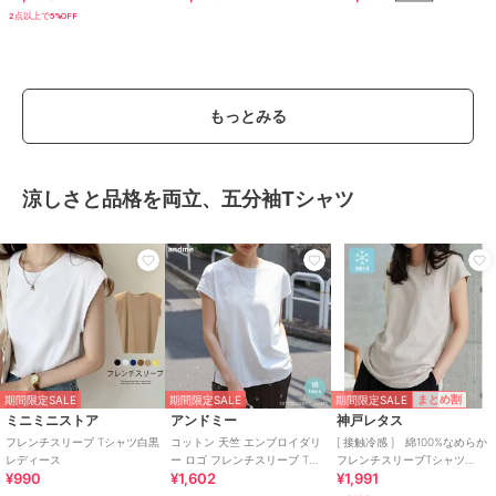
バー｜華奢見え
ル/きれいめトップス
2点以上で5%OFF
もっとみる
涼しさと品格を両立、五分袖Tシャツ
期間限定SALE
まとめ割
期間限定SALE
期間限定SALE
ミニミニストア
アンドミー
神戸レタス
フレンチスリーブ Tシャツ白黒
コットン 天竺 エンブロイダリ
[ 接触冷感 ] 綿100%なめらか
レディース
ー ロゴ フレンチスリーブ Tシ
フレンチスリーブTシャツ
¥990
¥1,602
¥1,991
ャツ
[C7837]