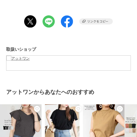
モックネックTシャツ Tシャツ カットソー レディース インナー トッ
プス コットン ベーシックインナー ベーシック 無地 着回し デイリー
夏 夏物 夏服 新作定番 atone レディースファッション ladies fashion
ブラック クロ ブラック 黒 高校生 大学生 10代 20代 30代 40代 学生
トレンド 流行 春 春物 春服 春夏 新着 韓国 プチプラ
期間限定セール開催中
取扱いショップ
ブランド
アットワン
ショップ
アットワン
商品カテゴリ
トップス
／
Tシャツ・カットソ
ー
アットワンからあなたへのおすすめ
性別タイプ
レディース
トップス
／
Tシャツ・カットソ
ー
カラー
オフホワイト-ブラック、オフホワ
イト、モカ、ミント、チャコール
グレー、ブラック、オフホワイト-
グレーベージュ、ブラック-オフホ