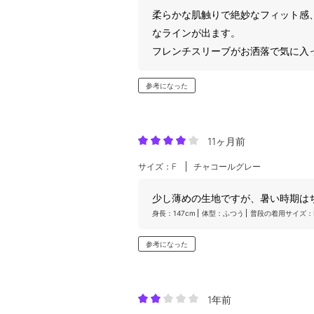
柔らかな肌触りで絶妙なフィット感
なラインが出ます。
フレンチスリーブがお洒落で気に入
参考になった
11ヶ月前
サイズ：F
チャコールグレー
少し薄めの生地ですが、暑い時期は
身長：147cm
体型：ふつう
普段の着用サイズ：
参考になった
1年前