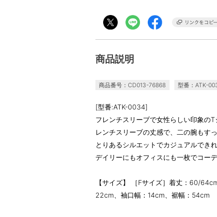
商品説明
商品番号：CD013-76868
型番：ATK-00
[型番:ATK-0034]
フレンチスリーブで女性らしい印象のT
レンチスリーブの丈感で、二の腕もす
とりあるシルエットでカジュアルでき
デイリーにもオフィスにも一枚でコー
【サイズ】 ［Fサイズ］着丈：60/64c
22cm、袖口幅：14cm、裾幅：54cm