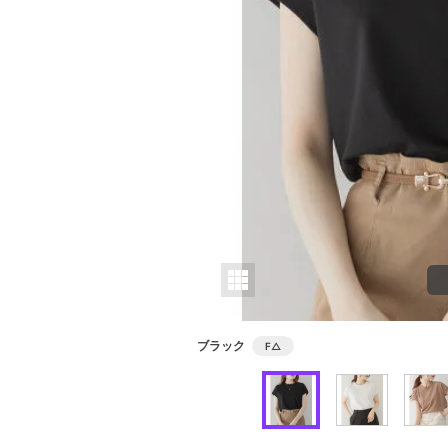
ブラック
F
△