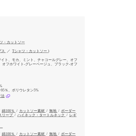
ャツ・カットソー
プス
／
Tシャツ・カットソー
)
ワイト、モカ、ミント、チャコールグレー、オフ
、オフホワイト-グレーベージュ、ブラック-オフ
%
95％、ポリウレタン5%
方法
/
綿100％
/
カットソー素材
/
無地
/
ボーダー
スリーブ
/
ハイネック・タートルネック
/
レギ
ー
/
綿100％
/
カットソー素材
/
無地
/
ボーダー