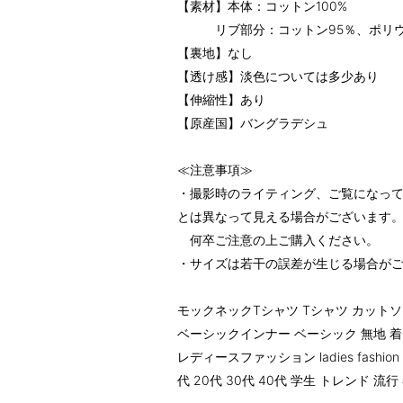
【素材】本体：コットン100%
リブ部分：コットン95％、ポリウ
【裏地】なし
【透け感】淡色については多少あり
【伸縮性】あり
【原産国】バングラデシュ
≪注意事項≫
・撮影時のライティング、ご覧になって
とは異なって見える場合がございます
何卒ご注意の上ご購入ください。
・サイズは若干の誤差が生じる場合が
モックネックTシャツ Tシャツ カットソ
ベーシックインナー ベーシック 無地 着回し
レディースファッション ladies fashi
代 20代 30代 40代 学生 トレンド 流