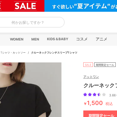
何かお探しですか？
コスメ
アニメ
KIDS＆BABY
WOMEN
MEN
/
Tシャツ・カットソー
/
クルーネックフレンチスリーブTシャツ
SALE
期間限定セール
アットワン
クルーネック
3.66 
1,500
￥
税込
期間限定セール