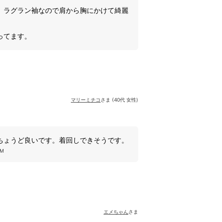
、ラグラン袖なので肩から胸にかけて綺麗
ってます。
マリーミチコ
さま (40代 女性)
ちょうど良いです。着回しできそうです。
M
エメちゃん
さま