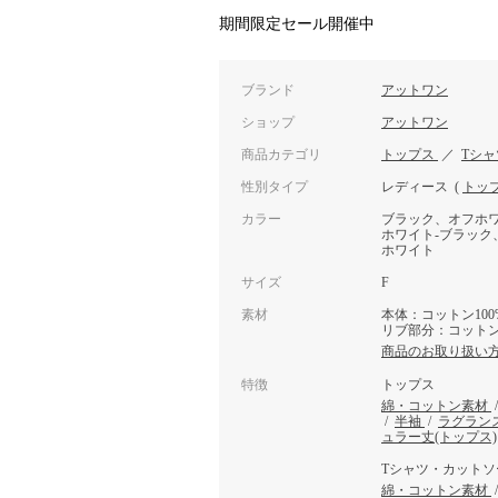
期間限定セール開催中
ブランド
アットワン
ショップ
アットワン
商品カテゴリ
トップス
／
Tシ
性別タイプ
レディース
(
トッ
カラー
ブラック、オフホ
ホワイト-ブラック
ホワイト
サイズ
F
素材
本体：コットン100
リブ部分：コットン
商品のお取り扱い
特徴
トップス
綿・コットン素材
/
半袖
/
ラグラン
ュラー丈(トップス)
Tシャツ・カットソ
綿・コットン素材