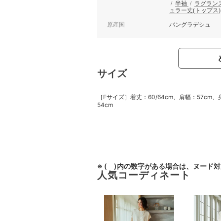
/
半袖
/
ラグラン
ュラー丈(トップス)
原産国
バングラデシュ
サイズ
［Fサイズ］着丈：60/64cm、肩幅：57cm、
54cm
※ ( )内の数字がある場合は、ヌード
人気コーディネート