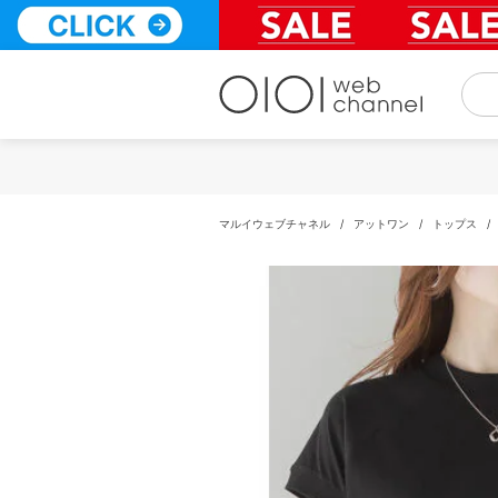
コ
ン
テ
ン
ツ
へ
ス
キ
ッ
プ
マルイウェブチャネル
/
アットワン
/
トップス