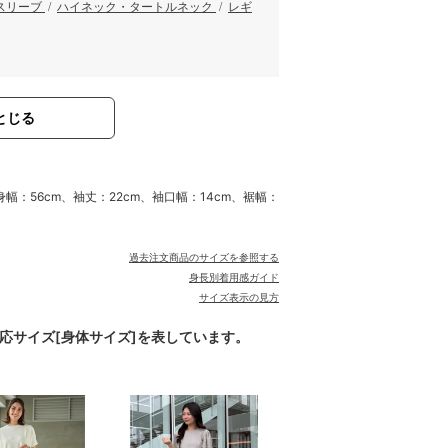
スリーブ
/
ハイネック・タートルネック
/
レギ
とじる
身幅：56cm、袖丈：22cm、袖口幅：14cm、裾幅：
過去注文商品のサイズを参照する
身長別着用感ガイド
サイズ表示の見方
対応サイズ[身体サイズ]を表しています。