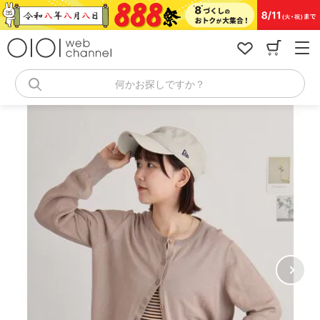
コ
ン
テ
ン
ツ
へ
何かお探しですか？
ス
キ
ッ
プ