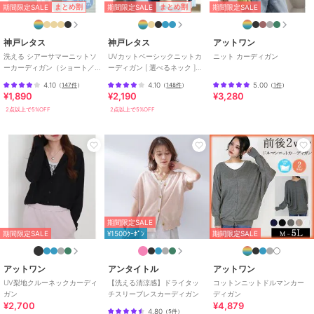
期間限定SALE
期間限定SALE
まとめ割
まとめ割
期間限定SALE
ブランド
アットワン
神戸レタス
神戸レタス
アットワン
ショップ
アットワン
洗える シアーサマーニットソ
UVカットベーシックニットカ
ニット カーディガン
ーカーディガン（ショート／
ーディガン [ 選べるネック ]
商品カテゴリ
トップス
／
カーディガン
ミディアム／ロング）
[C6886]
4.10
4.10
5.00
（
147件
）
（
148件
）
（
1件
）
[C3703]
性別タイプ
レディース
¥1,890
¥2,190
¥3,280
トップス
／
カーディガン
2点以上で5%OFF
2点以上で5%OFF
カラー
ライトグレー、ブラック、ネイビ
ー、ダークグリーン、オフホワイ
ト、グレーベージュ
サイズ
M-L,LL-3L,4L-5L
素材
コットン100％
期間限定SALE
商品のお取り扱い方法
期間限定SALE
¥1500ｸｰﾎﾟﾝ
期間限定SALE
特徴
トップス
綿・コットン素材
/
綿100％
/
無
アットワン
アンタイトル
アットワン
地
/
長袖
/
LL･13号以上あり
/
UV梨地クルーネックカーディ
【洗える清涼感】ドライタッ
コットンニットドルマンカー
大きいサイズあり
/
洗える
/
ラ
ガン
チスリーブレスカーディガン
ディガン
¥2,700
¥4,879
イフスタイル
/
アウトドア
/
ク
4.80
（
5件
）