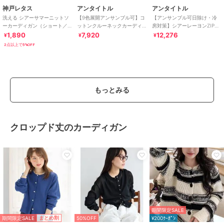
神戸レタス
アンタイトル
アンタイトル
洗える シアーサマーニットソ
【9色展開アンサンブル可】コ
【アンサンブル可日除け・冷
ーカーディガン（ショート／
ットンクルーネックカーディ
房対策】シアーレーヨンZIPカ
ミディアム／ロング）
ガン
ーディガン
1,890
7,920
12,276
¥
¥
¥
[C3703]
2点以上で5%OFF
もっとみる
クロップド丈のカーディガン
期間限定SALE
期間限定SALE
まとめ割
50%OFF
¥200ｸｰﾎﾟﾝ