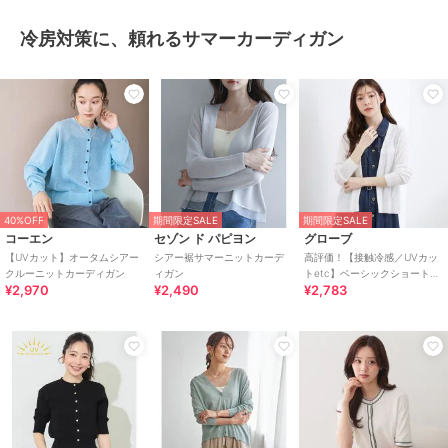
冷房対策に、頼れるサマーカーディガン
40%OFF
期間限定SALE
期間限定SALE
コーエン
セゾン ド パピヨン
グローブ
【UVカット】オータムシアー
シアー裾サマーニットカーデ
高評価！【接触冷感／UVカッ
クルーニットカーディガン
ィガン
トetc】ベーシックショートカ
¥2,970
¥2,490
¥2,783
ーディガン