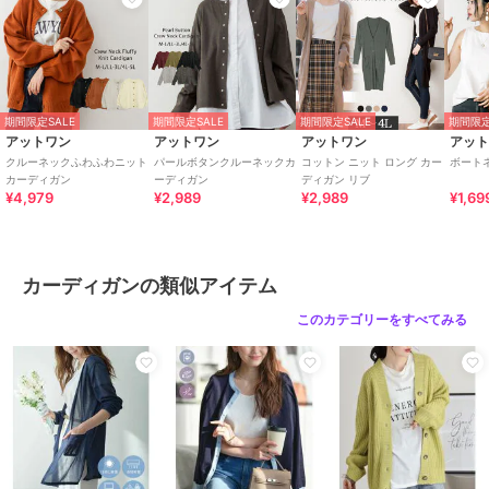
【サイズ】
［M-Lサイズ］着丈：55cm、身巾：55cm、裾巾：38cm、袖丈：
59cm、袖ぐり：23.5cm、袖口巾：8.5cm
［LL-3Lサイズ］着丈：58cm、身巾：61cm、裾巾：42cm、袖丈：
59cm、袖ぐり：25cm、袖口巾：9.5cm
［4L-5Lサイズ］着丈：62cm、身巾：67cm、裾巾：46cm、袖丈：
期間限定SALE
期間限定SALE
期間限定SALE
期間限定
59cm、袖ぐり：26.5cm、袖口巾：10.5cm
アットワン
アットワン
アットワン
アッ
クルーネックふわふわニット
パールボタンクルーネックカ
コットン ニット ロング カー
ボート
【原産国】バングラデシュ
カーディガン
ーディガン
ディガン リブ
¥4,979
¥2,989
¥2,989
¥1,69
■color
ホワイト・ブラック・ライトグレー・グレイッシュベージュ・ダーク
グリーン・ネイビー
カーディガンの類似アイテム
このカテゴリーをすべてみる
≪注意事項≫
・撮影時のライティング、撮影時期、ご覧になっているモニター・PC
環境によって実際の商品とは異なって見える場合がございます。
何卒ご注意の上ご購入ください。
・サイズは若干の誤差が生じる場合がございます。
期間限定セール開催中