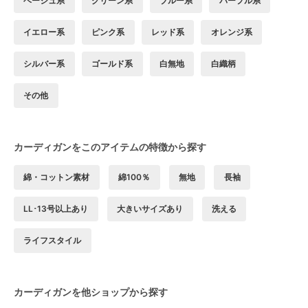
ベージュ系
グリーン系
ブルー系
パープル系
イエロー系
ピンク系
レッド系
オレンジ系
シルバー系
ゴールド系
白無地
白織柄
その他
カーディガンをこのアイテムの特徴から探す
綿・コットン素材
綿100％
無地
長袖
LL･13号以上あり
大きいサイズあり
洗える
ライフスタイル
カーディガンを他ショップから探す