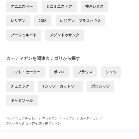
アニエスベー
ミニミニストア
神戸レタス
レリアン
23区
レリアン プラスハウス
ブージュルード
メゾンドゥサンク
カーディガンを関連カテゴリから探す
ニット・セーター
ボレロ
ブラウス
シャツ
チュニック
Tシャツ・カットソー
ポロシャツ
キャミソール
/
/
/
/
マルイウェブチャネル
アットワン
トップス
カーディガン
クルーネック カーディガン 綿 コットン