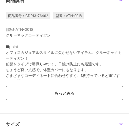
商品説明
商品番号：CD013-76492
型番：ATN-0018
[型番:ATN-0018]
クルーネックカーディガン
■point
オフィスカジュアルスタイルに欠かせないアイテム、クルーネックカ
ーディガン！
前開きタイプで羽織りやすく、日焼け防止にも最適です。
ちょうど良い丈感で、体型カバーにもなります。
さまざまなコーディネートに合わせやすく、1枚持っていると重宝す
ること間違いなしです！
■fabric
柔らかなコットン素材で、着心地もバツグン！
------------------------------------------
【素材】コットン100％
【裏地】なし
【透け感】なし
サイズ
【伸縮性】あり