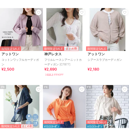
期間限定SALE
まとめ割
期間限定SALE
期間限定SALE
アットワン
神戸レタス
アットワン
コットンワッフルカーディガ
フリルレースシアーニットカ
シアースラブカーディガン
ン
ーディガン [C7877]
¥2,500
¥2,690
¥2,180
2点以上で5%OFF
PR
PR
PR
期間限定SALE
期間限定SALE
期間限定SALE
まとめ割
¥1500ｸｰﾎﾟﾝ
¥1500ｸｰﾎﾟﾝ