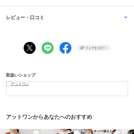
【生地の厚さ】やや厚い
------------------------------------------
レビュー・口コミ
■coordinate
リブニットやロンT、シアーカットソーやブラウスなど様々なトップ
スの羽織りとしてお使いいただけます。
マーメイドスカートやフレアスカートと合わせたフェミニンスタイル
はもちろん、デニムパンツ(ジーンズ)やストレートパンツと合わせて
カジュアルな着こなしでもかわいいです！
スプリングコートやケープコート、シャツジャケットやブルゾンなど
アウターのインナーとしても◎
クローシュハットやキャスケットを合わせるとトレンド感のあるスタ
取扱いショップ
イリングに♪
足元は、ローファーやローヒールパンプスを合わせたスタイルや、キ
ャンバススニーカー合わせでカジュアルスタイルも簡単にきまり、コ
ーデの幅も広がります♪
■size
サイズ展開：M～5L展開
アットワンからあなたへのおすすめ
大きいサイズは、ビッグシルエットでの着こなしやマタニティの方に
もおすすめです！