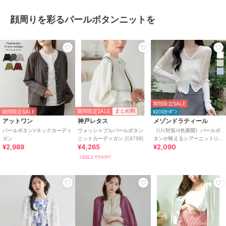
顔周りを彩るパールボタンニットを
期間限定SALE
期間限定SALE
まとめ割
期間限定SALE
¥200ｸｰﾎﾟﾝ
アットワン
神戸レタス
メゾンドラティール
パールボタンVネックカーディ
ウォッシャブルパールボタン
《UV対策/4色展開》パールボ
ガン
ニットカーディガン [C6798]
タンが映えるシアーニットUV
¥2,989
¥4,265
¥2,090
カットカーデ 【快適さも叶え
る夏服】
2点以上で5%OFF