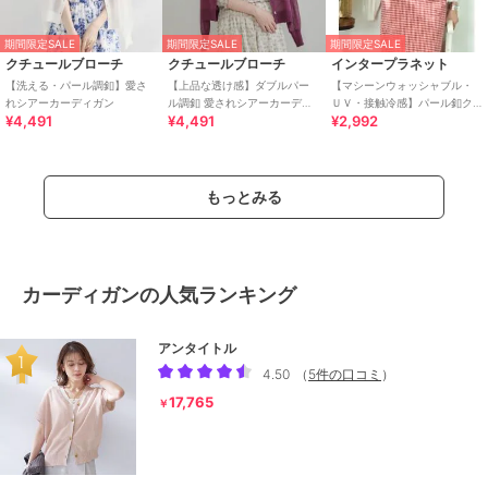
期間限定SALE
期間限定SALE
期間限定SALE
クチュールブローチ
クチュールブローチ
インタープラネット
【洗える・パール調釦】愛さ
【上品な透け感】ダブルパー
【マシーンウォッシャブル・
れシアーカーディガン
ル調釦 愛されシアーカーディ
ＵＶ・接触冷感】パール釦ク
¥4,491
¥4,491
¥2,992
ガン
ルーカーディガン
もっとみる
カーディガンの人気ランキング
アンタイトル
4.50
（
5件の口コミ
）
17,765
￥