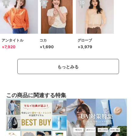
アンタイトル
コカ
グローブ
7,920
1,690
3,979
￥
￥
￥
もっとみる
この商品に関連する特集