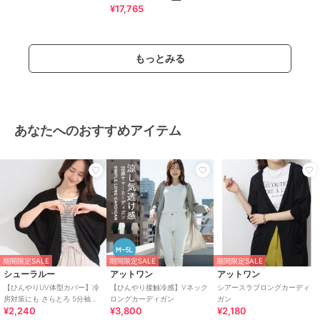
ルー・Uネック
/
パーティー・結
¥17,765
婚式・二次会
/
ビジネス
/
カジ
ュアル
/
セレモニー・入学式・卒
業式
もっとみる
カーディガン
綿・コットン素材
/
綿100％
/
無
地
/
長袖
/
LL･13号以上あり
/
大きいサイズあり
/
洗える
/
ラ
あなたへのおすすめアイテム
イフスタイル
/
アウトドア
/
ク
ルー・Uネック
/
パーティー・結
婚式・二次会
/
ビジネス
/
カジ
ュアル
/
セレモニー・入学式・卒
業式
原産国
バングラデシュ
期間限定SALE
期間限定SALE
期間限定SALE
シューラルー
アットワン
アットワン
【ひんやりUV体型カバー】冷
【ひんやり接触冷感】Vネック
シアースラブロングカーディ
房対策にも さらとろ 5分袖ド
ロングカーディガン
ガン
¥2,240
¥3,800
¥2,180
ルマンカーディガン