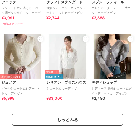
アロッタ
クラフトスタンダードブティック
メゾンドラティール
＜ショート丈＞洗える！パー
強撚シアークルーネックショ
マルチボーダーショート丈ニ
ル調ボタンゆるニットカーデ
ート丈ニットカーディガン
ットカーディガン
¥3,091
¥2,744
¥3,888
ィガン
【洗濯機OK】
3点以上で10%OFF
33%OFF
期間限定SALE
¥1500ｸｰﾎﾟﾝ
ジュノア
レリアン プラスハウス
テディショップ
パールショート丈シアーニッ
ショート丈カーディガン
レディース 長袖ショート丈ダ
トカーディガン
イヤ柄ニットカーディガン
¥5,999
¥33,000
¥2,480
もっとみる