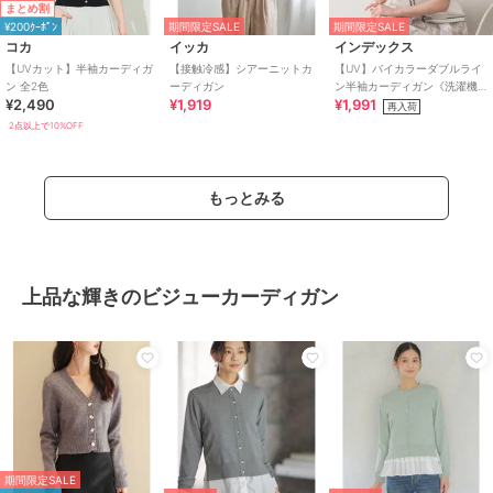
まとめ割
¥200ｸｰﾎﾟﾝ
期間限定SALE
期間限定SALE
コカ
イッカ
インデックス
【UVカット】半袖カーディガ
【接触冷感】シアーニットカ
【UV】バイカラーダブルライ
ン 全2色
ーディガン
ン半袖カーディガン《洗濯機
¥2,490
¥1,919
¥1,991
OK》
再入荷
2点以上で10%OFF
もっとみる
上品な輝きのビジューカーディガン
期間限定SALE