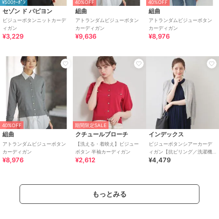
¥500ｸｰﾎﾟﾝ
40%OFF
40%OFF
セゾン ド パピヨン
組曲
組曲
ビジューボタンニットカーデ
アトランダムビジューボタン
アトランダムビジューボタン
ィガン
カーディガン
カーディガン
¥3,229
¥9,636
¥8,976
40%OFF
期間限定SALE
組曲
クチュールブローチ
インデックス
アトランダムビジューボタン
【洗える・着映え】ビジュー
ビジューボタンシアーカーデ
カーディガン
ボタン 半袖カーディガン
ィガン【抗ピリング／洗濯機
¥8,976
¥2,612
¥4,479
OK】
もっとみる