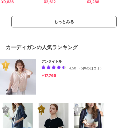
¥9,636
¥2,612
¥3,286
洗濯機OK》
もっとみる
カーディガンの人気ランキング
アンタイトル
4.50
（
5件の口コミ
）
17,765
￥