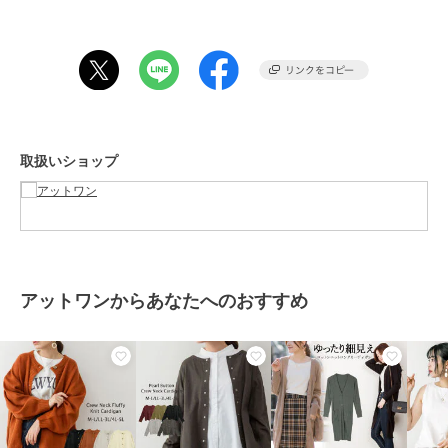
リブニットやロンT、シアーカットソーやブラウスなど様々なトップ
スの羽織りとしてお使いいただけます。
マーメイドスカートやフレアスカートと合わせたフェミニンスタイル
はもちろん、デニムパンツ(ジーンズ)やストレートパンツと合わせて
カジュアルな着こなしでもかわいいです！
スプリングコートやケープコート、シャツジャケットやブルゾンなど
アウターのインナーとしても◎
クローシュハットやキャスケットを合わせるとトレンド感のあるスタ
取扱いショップ
イリングに♪
足元は、ローファーやローヒールパンプスを合わせたスタイルや、キ
ャンバススニーカー合わせでカジュアルスタイルも簡単にきまり、コ
ーデの幅も広がります♪
■size
サイズ展開：M～5L展開
アットワンからあなたへのおすすめ
大きいサイズは、ビッグシルエットでの着こなしやマタニティの方に
もおすすめです！
【サイズ】
［M-Lサイズ］着丈：55cm、身巾：55cm、裾巾：38cm、袖丈：
59cm、袖ぐり：23.5cm、袖口巾：8.5cm
［LL-3Lサイズ］着丈：58cm、身巾：61cm、裾巾：42cm、袖丈：
59cm、袖ぐり：25cm、袖口巾：9.5cm