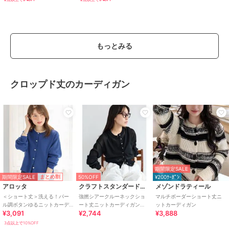
もっとみる
クロップド丈のカーディガン
期間限定SALE
期間限定SALE
まとめ割
50%OFF
¥200ｸｰﾎﾟﾝ
アロッタ
クラフトスタンダードブティック
メゾンドラティール
＜ショート丈＞洗える！パー
強撚シアークルーネックショ
マルチボーダーショート丈ニ
ル調ボタンゆるニットカーデ
ート丈ニットカーディガン
ットカーディガン
¥3,091
¥2,744
¥3,888
ィガン
【洗濯機OK】
3点以上で10%OFF