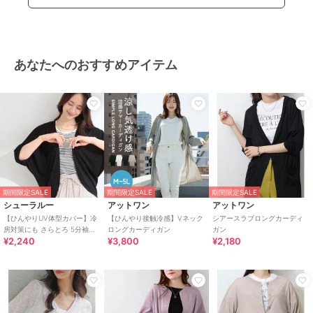
カーディガン
綿・コットン素材
/
綿100％
/
無
地
/
長袖
/
LL･13号以上あり
/
大きいサイズあり
/
洗える
/
ラ
あなたへのおすすめアイテム
イフスタイル
/
アウトドア
/
ク
ルー・Uネック
/
パーティー・結
婚式・二次会
/
ビジネス
/
カジ
ュアル
/
セレモニー・入学式・卒
業式
原産国
バングラデシュ
期間限定SALE
期間限定SALE
期間限定SALE
シューラルー
アットワン
アットワン
【ひんやりUV体型カバー】冷
【ひんやり接触冷感】Vネック
シアースラブロングカーディ
房対策にも さらとろ 5分袖ド
ロングカーディガン
ガン
¥2,240
¥3,800
¥2,180
ルマンカーディガン