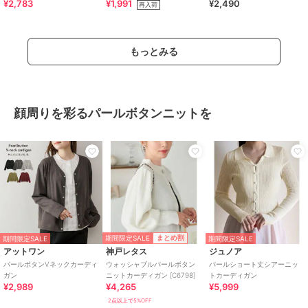
¥2,783
¥1,991
¥2,490
ーディガン
OK》
再入荷
もっとみる
顔周りを彩るパールボタンニットを
期間限定SALE
まとめ割
期間限定SALE
期間限定SALE
アットワン
神戸レタス
ジュノア
パールボタンVネックカーディ
ウォッシャブルパールボタン
パールショート丈シアーニッ
ガン
ニットカーディガン [C6798]
トカーディガン
¥2,989
¥4,265
¥5,999
2点以上で5%OFF