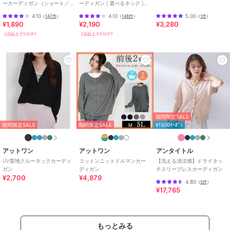
ーカーディガン（ショート／
ーディガン [ 選べるネック ]
商品カテゴリ
トップス
／
カーディガン
ミディアム／ロング）
[C6886]
4.10
4.10
5.00
（
147件
）
（
148件
）
（
1件
）
[C3703]
性別タイプ
レディース
¥1,890
¥2,190
¥3,280
トップス
／
カーディガン
2点以上で5%OFF
2点以上で5%OFF
カラー
ブラック、ライトグレー、ネイビ
ー、ダークグリーン、オフホワイ
ト、グレーベージュ
サイズ
M-L,LL-3L,4L-5L
素材
コットン100％
期間限定SALE
商品のお取り扱い方法
期間限定SALE
期間限定SALE
¥1500ｸｰﾎﾟﾝ
特徴
トップス
綿・コットン素材
/
綿100％
/
無
アットワン
アットワン
アンタイトル
地
/
長袖
/
LL･13号以上あり
/
UV梨地クルーネックカーディ
コットンニットドルマンカー
【洗える清涼感】ドライタッ
大きいサイズあり
/
洗える
/
ラ
ガン
ディガン
チスリーブレスカーディガン
¥2,700
¥4,879
イフスタイル
/
アウトドア
/
ク
4.80
（
5件
）
ルー・Uネック
/
パーティー・結
¥17,765
婚式・二次会
/
ビジネス
/
カジ
ュアル
/
セレモニー・入学式・卒
業式
もっとみる