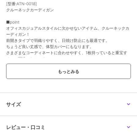
[型番:ATN-0018]
クルーネックカーディガン
■point
オフィスカジュアルスタイルに欠かせないアイテム、クルーネックカ
ーディガン！
前開きタイプで羽織りやすく、日焼け防止にも最適です。
ちょうど良い丈感で、体型カバーにもなります。
さまざまなコーディネートに合わせやすく、1枚持っていると重宝す
ること間違いなしです！
■fabric
柔らかなコットン素材で、着心地もバツグン！
------------------------------------------
【素材】コットン100％
【裏地】なし
【透け感】なし
サイズ
【伸縮性】あり
【生地の厚さ】やや厚い
------------------------------------------
レビュー・口コミ
■coordinate