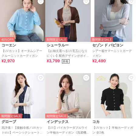
40%OFF
期間限定SALE
期間限定SALE
コーエン
シューラルー
セゾン ド パピヨン
【UVカット】オータムシアー
【お袖丈選べるUV毛玉になり
シアー裾サマーニットカーデ
クルーニットカーディガン
にくい】配色デザインがポイ
ィガン
¥2,970
¥3,799
¥2,490
ント ひんやりボタンレスカー
新着
ディガン
期間限定SALE
期間限定SALE
グローブ
インデックス
コカ
高評価！【接触冷感／UVカッ
【UV】バイカラーダブルライ
【UVカット】半袖カーディガ
トetc】ベーシックショートカ
ン半袖カーディガン《洗濯機
ン 全2色