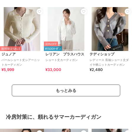
33%OFF
期間限定SALE
¥1500ｸｰﾎﾟﾝ
ジュノア
レリアン プラスハウス
テディショップ
パールショート丈シアーニッ
ショート丈カーディガン
レディース 長袖ショート丈ダ
トカーディガン
イヤ柄ニットカーディガン
¥5,999
¥33,000
¥2,480
もっとみる
冷房対策に、頼れるサマーカーディガン