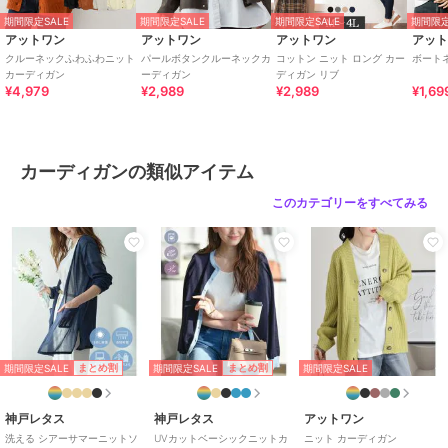
［4L-5Lサイズ］着丈：62cm、身巾：67cm、裾巾：46cm、袖丈：
期間限定SALE
期間限定SALE
期間限定SALE
期間限定
59cm、袖ぐり：26.5cm、袖口巾：10.5cm
アットワン
アットワン
アットワン
アッ
クルーネックふわふわニット
パールボタンクルーネックカ
コットン ニット ロング カー
ボート
【原産国】バングラデシュ
カーディガン
ーディガン
ディガン リブ
¥4,979
¥2,989
¥2,989
¥1,69
■color
ホワイト・ブラック・ライトグレー・グレイッシュベージュ・ダーク
グリーン・ネイビー
カーディガンの類似アイテム
このカテゴリーをすべてみる
≪注意事項≫
・撮影時のライティング、撮影時期、ご覧になっているモニター・PC
環境によって実際の商品とは異なって見える場合がございます。
何卒ご注意の上ご購入ください。
・サイズは若干の誤差が生じる場合がございます。
期間限定セール開催中
期間限定SALE
期間限定SALE
まとめ割
まとめ割
期間限定SALE
ブランド
アットワン
神戸レタス
神戸レタス
アットワン
ショップ
アットワン
洗える シアーサマーニットソ
UVカットベーシックニットカ
ニット カーディガン