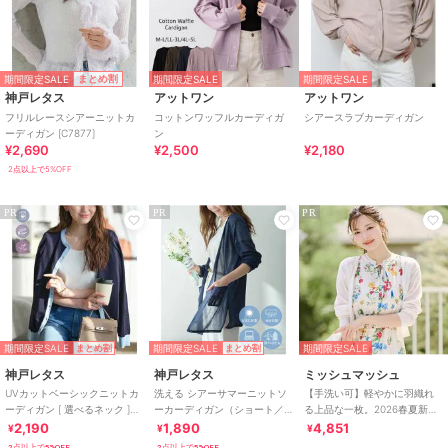
期間限定SALE
まとめ割
期間限定SALE
期間限定SALE
神戸レタス
アットワン
アットワン
フリルレースシアーニットカ
コットンワッフルカーディガ
シアースラブカーディガン
ーディガン [C7877]
ン
¥2,690
¥2,500
¥2,180
2点以上で5%OFF
PR
PR
PR
期間限定SALE
期間限定SALE
期間限定SALE
まとめ割
まとめ割
神戸レタス
神戸レタス
ミッシュマッシュ
UVカットベーシックニットカ
洗える シアーサマーニットソ
【手洗い可】軽やかに羽織れ
ーディガン [ 選べるネック ]
ーカーディガン（ショート／
る上品な一枚。2026春夏新作
[C6886]
ミディアム／ロング）
ラメシアーVネッククロップド
2,190
1,890
4,851
¥
¥
¥
[C3703]
カーディガン
2点以上で5%OFF
2点以上で5%OFF