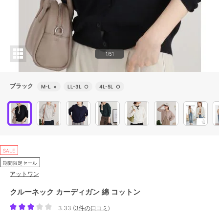
1/51
ブラック
M-L
×
LL-3L
○
4L-5L
○
SALE
期間限定セール
アットワン
クルーネック カーディガン 綿 コットン
3.33
(
3件の口コミ
)