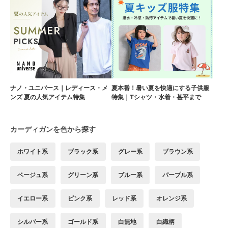
ナノ・ユニバース｜レディース・メ
夏本番！暑い夏を快適にする子供服
ンズ 夏の人気アイテム特集
特集｜Tシャツ・水着・甚平まで
カーディガンを色から探す
ホワイト系
ブラック系
グレー系
ブラウン系
ベージュ系
グリーン系
ブルー系
パープル系
イエロー系
ピンク系
レッド系
オレンジ系
シルバー系
ゴールド系
白無地
白織柄