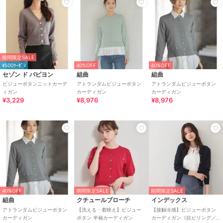
期間限定SALE
¥500ｸｰﾎﾟﾝ
40%OFF
40%OFF
セゾン ド パピヨン
組曲
組曲
ビジューボタンニットカーデ
アトランダムビジューボタン
アトランダムビジューボタン
ィガン
カーディガン
カーディガン
¥3,229
¥8,976
¥8,976
40%OFF
期間限定SALE
期間限定SALE
組曲
クチュールブローチ
インデックス
アトランダムビジューボタン
【洗える・着映え】ビジュー
【接触冷感】ビジューボタン
カーディガン
ボタン 半袖カーディガン
カーディガン《抗ピリング／