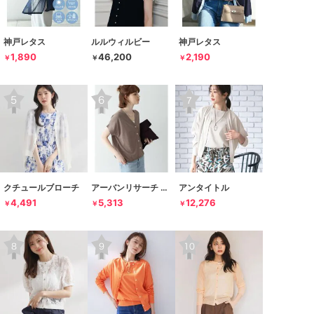
神戸レタス
ルルウィルビー
神戸レタス
1,890
46,200
2,190
￥
￥
￥
クチュールブローチ
アーバンリサーチ サニーレーベル
アンタイトル
4,491
5,313
12,276
￥
￥
￥