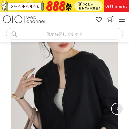
コ
ン
テ
ン
ツ
へ
何かお探しですか？
ス
キ
ッ
プ