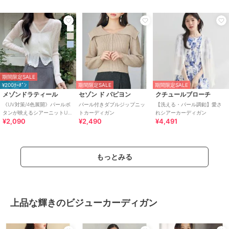
期間限定SALE
¥200ｸｰﾎﾟﾝ
期間限定SALE
期間限定SALE
メゾンドラティール
セゾン ド パピヨン
クチュールブローチ
《UV対策/4色展開》パールボ
パール付きダブルジップニッ
【洗える・パール調釦】愛さ
タンが映えるシアーニットUV
トカーディガン
れシアーカーディガン
¥2,090
¥2,490
¥4,491
カットカーデ 【快適さも叶え
る夏服】
もっとみる
上品な輝きのビジューカーディガン