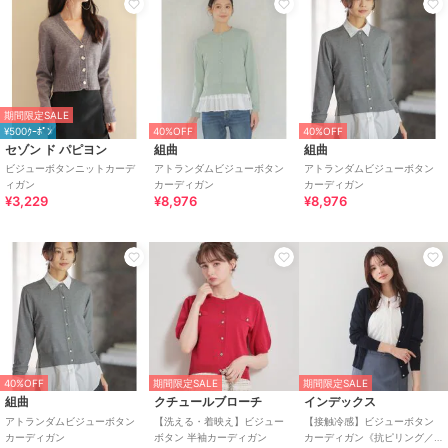
期間限定SALE
¥500ｸｰﾎﾟﾝ
40%OFF
40%OFF
セゾン ド パピヨン
組曲
組曲
ビジューボタンニットカーデ
アトランダムビジューボタン
アトランダムビジューボタン
ィガン
カーディガン
カーディガン
¥3,229
¥8,976
¥8,976
40%OFF
期間限定SALE
期間限定SALE
組曲
クチュールブローチ
インデックス
アトランダムビジューボタン
【洗える・着映え】ビジュー
【接触冷感】ビジューボタン
カーディガン
ボタン 半袖カーディガン
カーディガン《抗ピリング／