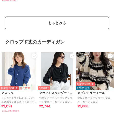
もっとみる
クロップド丈のカーディガン
期間限定SALE
期間限定SALE
まとめ割
50%OFF
¥200ｸｰﾎﾟﾝ
アロッタ
クラフトスタンダードブティック
メゾンドラティール
＜ショート丈＞洗える！パー
強撚シアークルーネックショ
マルチボーダーショート丈ニ
ル調ボタンゆるニットカーデ
ート丈ニットカーディガン
ットカーディガン
¥3,091
¥2,744
¥3,888
ィガン
【洗濯機OK】
3点以上で10%OFF