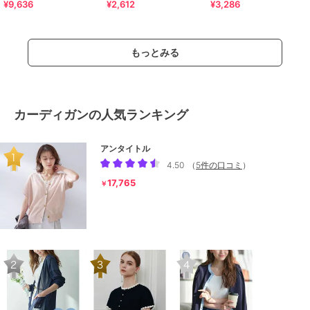
¥9,636
¥2,612
¥3,286
洗濯機OK》
もっとみる
カーディガンの人気ランキング
アンタイトル
4.50
（
5件の口コミ
）
17,765
￥