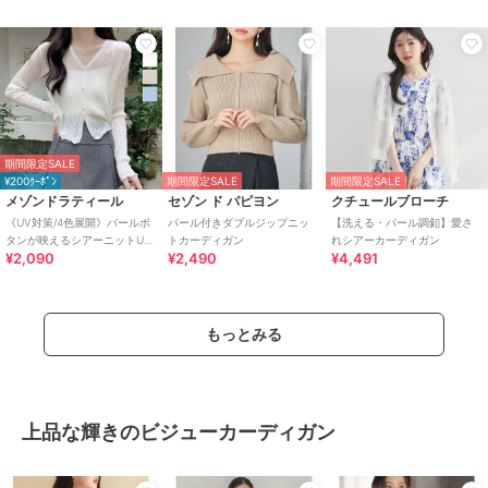
期間限定SALE
¥200ｸｰﾎﾟﾝ
期間限定SALE
期間限定SALE
メゾンドラティール
セゾン ド パピヨン
クチュールブローチ
《UV対策/4色展開》パールボ
パール付きダブルジップニッ
【洗える・パール調釦】愛さ
タンが映えるシアーニットUV
トカーディガン
れシアーカーディガン
¥2,090
¥2,490
¥4,491
カットカーデ 【快適さも叶え
る夏服】
もっとみる
上品な輝きのビジューカーディガン