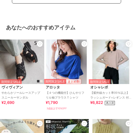
カーディガン
綿・コットン素材
/
綿100％
/
無
地
/
長袖
/
LL･13号以上あり
/
大きいサイズあり
/
洗える
/
ラ
あなたへのおすすめアイテム
イフスタイル
/
アウトドア
/
ク
ルー・Uネック
/
パーティー・結
婚式・二次会
/
ビジネス
/
カジ
ュアル
/
セレモニー・入学式・卒
業式
原産国
バングラデシュ
期間限定SALE
まとめ割
期間限定SALE
期間限定SALE
ヴィヴィアン
アロッタ
オシャレボ
やわらかソールレースアップ
【４つの機能付】ひんやりフ
【紫外線カット率99％以上】
スニーカーサンダル
リル袖ブラウスＴシャツ
ラッシュガード×レギンス 付
¥2,690
¥1,790
¥6,822
き タンキニ
再入荷
3点以上で10%OFF