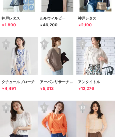
神戸レタス
ルルウィルビー
神戸レタス
1,890
46,200
2,190
￥
￥
￥
クチュールブローチ
アーバンリサーチ サニーレーベル
アンタイトル
4,491
5,313
12,276
￥
￥
￥