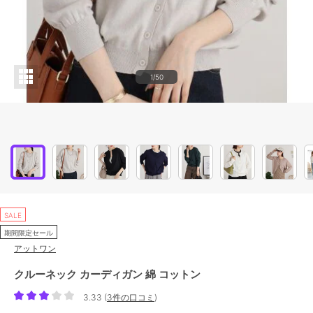
1/50
SALE
期間限定セール
アットワン
クルーネック カーディガン 綿 コットン
3.33
(
3件の口コミ
)