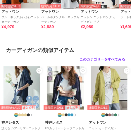
［4L-5Lサイズ］着丈：62cm、身巾：67cm、裾巾：46cm、袖丈：
期間限定SALE
期間限定SALE
期間限定SALE
期間限定
59cm、袖ぐり：26.5cm、袖口巾：10.5cm
アットワン
アットワン
アットワン
アッ
クルーネックふわふわニット
パールボタンクルーネックカ
コットン ニット ロング カー
ボート
【原産国】バングラデシュ
カーディガン
ーディガン
ディガン リブ
¥4,979
¥2,989
¥2,989
¥1,69
■color
ホワイト・ブラック・ライトグレー・グレイッシュベージュ・ダーク
グリーン・ネイビー
カーディガンの類似アイテム
このカテゴリーをすべてみる
≪注意事項≫
・撮影時のライティング、撮影時期、ご覧になっているモニター・PC
環境によって実際の商品とは異なって見える場合がございます。
何卒ご注意の上ご購入ください。
・サイズは若干の誤差が生じる場合がございます。
期間限定セール開催中
期間限定SALE
期間限定SALE
まとめ割
まとめ割
期間限定SALE
ブランド
アットワン
神戸レタス
神戸レタス
アットワン
ショップ
アットワン
洗える シアーサマーニットソ
UVカットベーシックニットカ
ニット カーディガン