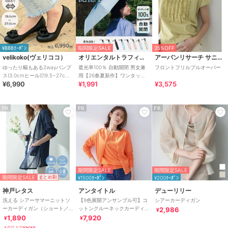
¥888ｸｰﾎﾟﾝ
期間限定SALE
35%OFF
velikoko(ヴェリココ）
オリエンタルトラフィック
アーバンリサーチ サニーレーベル
ゆったり幅もある2wayパンプ
遮光率100％ 自動開閉 男女兼
フロントフリルプルオーバー
ス(3.0cmヒール)[19.5~27cm]
用【26春夏新作】ワンタッチ
¥6,990
¥1,991
¥3,575
ラクチンきれいシューズ
晴雨兼用 折りたたみ傘 /G-
0601
PR
PR
PR
期間限定SALE
期間限定SALE
期間限定SALE
まとめ割
¥1500ｸｰﾎﾟﾝ
¥200ｸｰﾎﾟﾝ
神戸レタス
アンタイトル
デューリリー
洗える シアーサマーニットソ
【9色展開アンサンブル可】コ
シアーカーディガン
ーカーディガン（ショート／
ットンクルーネックカーディ
2,986
¥
ミディアム／ロング）
ガン
1,890
7,920
¥
¥
[C3703]
2点以上で5%OFF