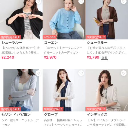
期間限定SALE
40%OFF
期間限定SALE
シューラルー
コーエン
シューラルー
【ひんやりUV体型カバー】冷
【UVカット】オータムシアー
【お袖丈選べるUV毛玉になり
房対策にも さらとろ 5分袖ド
クルーニットカーディガン
にくい】配色デザインがポイ
¥2,240
¥2,970
¥3,799
ルマンカーディガン
ント ひんやりボタンレスカー
新着
ディガン
期間限定SALE
期間限定SALE
期間限定SALE
セゾン ド パピヨン
グローブ
インデックス
シアー裾サマーニットカーデ
高評価！【接触冷感／UVカッ
【UV】バイカラーダブルライ
ィガン
トetc】ベーシックショートカ
ン半袖カーディガン《洗濯機