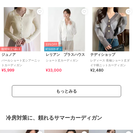
33%OFF
期間限定SALE
¥1500ｸｰﾎﾟﾝ
ジュノア
レリアン プラスハウス
テディショップ
パールショート丈シアーニッ
ショート丈カーディガン
レディース 長袖ショート丈ダ
トカーディガン
イヤ柄ニットカーディガン
¥5,999
¥33,000
¥2,480
もっとみる
冷房対策に、頼れるサマーカーディガン