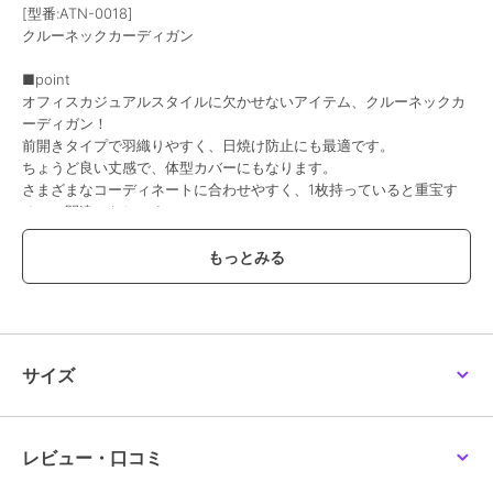
[型番:ATN-0018]
クルーネックカーディガン
■point
オフィスカジュアルスタイルに欠かせないアイテム、クルーネックカ
ーディガン！
前開きタイプで羽織りやすく、日焼け防止にも最適です。
ちょうど良い丈感で、体型カバーにもなります。
さまざまなコーディネートに合わせやすく、1枚持っていると重宝す
ること間違いなしです！
■fabric
柔らかなコットン素材で、着心地もバツグン！
------------------------------------------
【素材】コットン100％
【裏地】なし
【透け感】なし
サイズ
【伸縮性】あり
【生地の厚さ】やや厚い
------------------------------------------
レビュー・口コミ
■coordinate