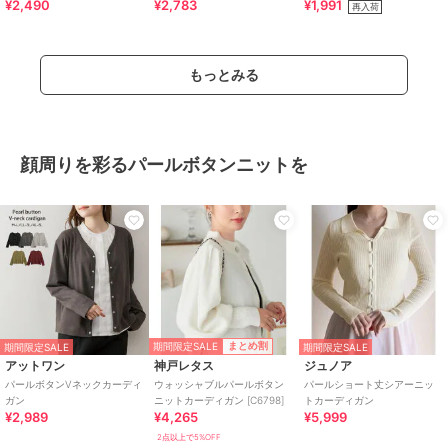
¥2,490
¥2,783
¥1,991
ーディガン
OK》
再入荷
もっとみる
顔周りを彩るパールボタンニットを
期間限定SALE
まとめ割
期間限定SALE
期間限定SALE
アットワン
神戸レタス
ジュノア
パールボタンVネックカーディ
ウォッシャブルパールボタン
パールショート丈シアーニッ
ガン
ニットカーディガン [C6798]
トカーディガン
¥2,989
¥4,265
¥5,999
2点以上で5%OFF