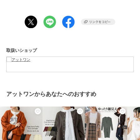
リブニットやロンT、シアーカットソーやブラウスなど様々なトップ
スの羽織りとしてお使いいただけます。
マーメイドスカートやフレアスカートと合わせたフェミニンスタイル
はもちろん、デニムパンツ(ジーンズ)やストレートパンツと合わせて
カジュアルな着こなしでもかわいいです！
スプリングコートやケープコート、シャツジャケットやブルゾンなど
アウターのインナーとしても◎
クローシュハットやキャスケットを合わせるとトレンド感のあるスタ
取扱いショップ
イリングに♪
足元は、ローファーやローヒールパンプスを合わせたスタイルや、キ
ャンバススニーカー合わせでカジュアルスタイルも簡単にきまり、コ
ーデの幅も広がります♪
■size
サイズ展開：M～5L展開
アットワンからあなたへのおすすめ
大きいサイズは、ビッグシルエットでの着こなしやマタニティの方に
もおすすめです！
【サイズ】
［M-Lサイズ］着丈：55cm、身巾：55cm、裾巾：38cm、袖丈：
59cm、袖ぐり：23.5cm、袖口巾：8.5cm
［LL-3Lサイズ］着丈：58cm、身巾：61cm、裾巾：42cm、袖丈：
59cm、袖ぐり：25cm、袖口巾：9.5cm