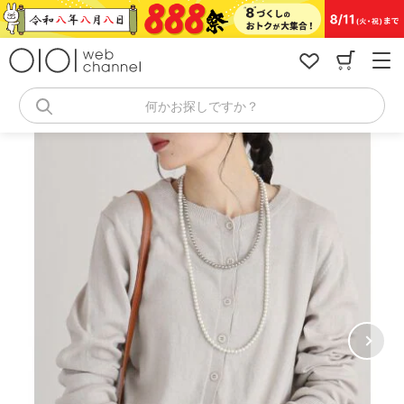
コ
ン
テ
ン
ツ
へ
何かお探しですか？
ス
キ
ッ
プ