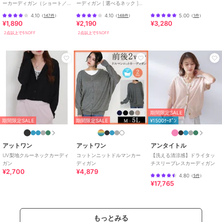
ーカーディガン（ショート／
ーディガン [ 選べるネック ]
商品カテゴリ
トップス
／
カーディガン
ミディアム／ロング）
[C6886]
4.10
4.10
5.00
（
147件
）
（
148件
）
（
1件
）
[C3703]
性別タイプ
レディース
¥1,890
¥2,190
¥3,280
トップス
／
カーディガン
2点以上で5%OFF
2点以上で5%OFF
カラー
ライトグレー、ブラック、ネイビ
ー、ダークグリーン、オフホワイ
ト、グレーベージュ
サイズ
M-L,LL-3L,4L-5L
素材
コットン100％
期間限定SALE
商品のお取り扱い方法
期間限定SALE
期間限定SALE
¥1500ｸｰﾎﾟﾝ
特徴
トップス
綿・コットン素材
/
綿100％
/
無
アットワン
アットワン
アンタイトル
地
/
長袖
/
LL･13号以上あり
/
UV梨地クルーネックカーディ
コットンニットドルマンカー
【洗える清涼感】ドライタッ
大きいサイズあり
/
洗える
/
ラ
ガン
ディガン
チスリーブレスカーディガン
¥2,700
¥4,879
イフスタイル
/
アウトドア
/
ク
4.80
（
5件
）
ルー・Uネック
/
パーティー・結
¥17,765
婚式・二次会
/
ビジネス
/
カジ
ュアル
/
セレモニー・入学式・卒
業式
もっとみる