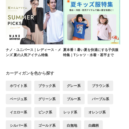
ナノ・ユニバース｜レディース・メ
夏本番！暑い夏を快適にする子供服
ンズ 夏の人気アイテム特集
特集｜Tシャツ・水着・甚平まで
カーディガンを色から探す
ホワイト系
ブラック系
グレー系
ブラウン系
ベージュ系
グリーン系
ブルー系
パープル系
イエロー系
ピンク系
レッド系
オレンジ系
シルバー系
ゴールド系
白無地
白織柄