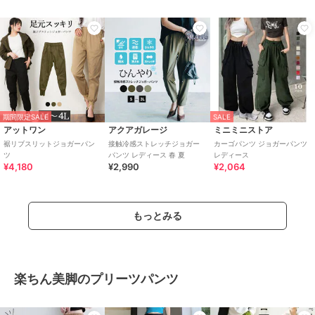
期間限定SALE
SALE
アットワン
アクアガレージ
ミニミニストア
裾リブスリットジョガーパン
接触冷感ストレッチジョガー
カーゴパンツ ジョガーパンツ
ツ
パンツ レディース 春 夏
レディース
¥4,180
¥2,990
¥2,064
もっとみる
楽ちん美脚のプリーツパンツ