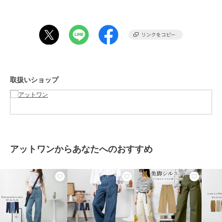
［Mサイズ］ウエスト：62cm、ヒップ：50cm、渡り幅：32cm、裾
幅：30cm、股上：32/39cm、股下：69cm
［Lサイズ］ウエスト：66cm、ヒップ：52cm、渡り幅：33cm、裾
幅：31cm、股上：33/40cm、股下：69cm
［LLサイズ］ウエスト：72cm、ヒップ：55cm、渡り幅：34.5cm、
裾幅：32.5cm、股上：34.5/41.5cm、股下：69cm
【素材】コットン98％ / ポリウレタン2%
【裏地】なし
取扱いショップ
【伸縮性】あり
【原産国】バングラデシュ
≪注意事項≫
・撮影時のライティング、ご覧になっているモニター・PC環境によっ
て実際の商品とは異なって見える場合がございます。
何卒ご注意の上ご購入ください。
アットワンからあなたへのおすすめ
・サイズは若干の誤差が生じる場合がございます。
期間限定セール開催中
ブランド
アットワン
ショップ
アットワン