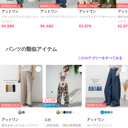
商品カテゴリ
すべてのパンツ
／
パンツ
期間限定SALE
期間限定SALE
期間限定SALE
期間限定
アットワン
アットワン
アットワン
アッ
性別タイプ
レディース
リラックスワイドパラシュー
ドレープワイドフレアパンツ
ツイルワイドベイカーパンツ
紐付き
すべてのパンツ
／
パンツ
トパンツ
パンツ
¥4,989
¥4,480
¥3,979
¥2,9
カラー
ブルー、ベージュ、カーキ、ブラ
ック、ネイビー
サイズ
M,L,LL
パンツの類似アイテム
素材
コットン98％ / ポリウレタン2%
このカテゴリーをすべてみる
商品のお取り扱い方法
特徴
すべてのパンツ
綿・コットン素材
/
無地
/
LL･13
号以上あり
/
大きいサイズあり
/
洗える
/
ストレッチ
/
ルーズス
トレート
/
ワイド・バギー
/
ス
まとめ割
トレートパンツ
/
ハイライズ
/
期間限定SALE
¥200ｸｰﾎﾟﾝ
期間限定SALE
ライフスタイル
/
アウトドア
/
カジュアル
アットワン
コカ
アットワン
パンツ
紐付きゆったりカットワイド
＼新色登場／【西山茉希様着
ルーズワイドパンツ