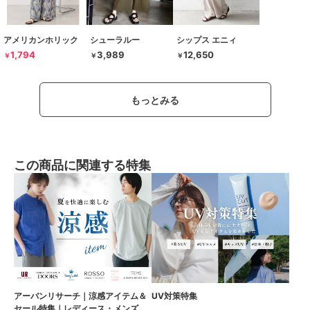
アメリカンホリック
シューラルー
シップス エニィ
1,794
3,989
12,650
￥
￥
￥
もっとみる
この商品に関連する特集
アーバンリサーチ｜涼感アイテム＆
UV対策特集
セール特集｜レディース・メンズ