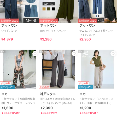
期間限定SALE
期間限定SALE
期間限定SALE
アットワン
アットワン
アットワン
ワイドパンツ
前タックワイドパンツ
デニムハイウエスト裾ベンツ
ワイドパンツ
¥4,879
¥3,280
¥2,950
PR
PR
PR
まとめ割
まとめ割
¥200ｸｰﾎﾟﾝ
まとめ割
¥200ｸｰﾎﾟﾝ
コカ
神戸レタス
コカ
＼新色登場／【西山茉希様着
選べる5サイズ錯覚美脚ストレ
＼新色登場／【シワになりに
用】ウェーブプリーツパンツ
ッチワイドパンツ [M4251]
くい・速乾・乾燥機OK】とろ
全12色 / セルフカット可能
みリブリラックスパンツ 全4色
1,690
2,390
1,290
¥
¥
¥
2点以上で10%OFF
2点以上で5%OFF
2点以上で10%OFF