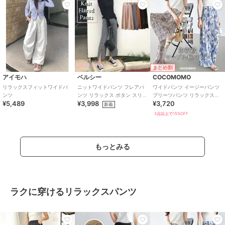
まとめ割
アイモハ
ベルシー
COCOMOMO
リラックスフィットワイドパ
ニットワイドパンツ フレアパ
ワイドパンツ イージーパンツ
ンツ
ンツ リラックス ボタン スリッ
プリーツパンツ リラックスパ
¥5,489
¥3,998
¥3,720
ト
ンツ セミワイドパンツ ハイウ
新着
エスト
3点以上で15%OFF
もっとみる
ラクに穿けるリラックスパンツ