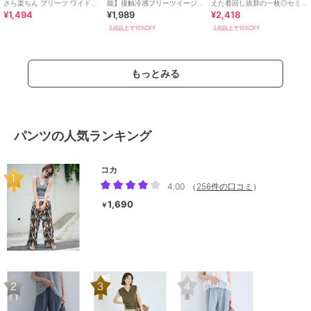
さら楽ちん プリーツ ワイドパ
能】接触冷感プリーツイージ
えた着回し抜群の一枚◎セミ
¥1,494
¥1,989
¥2,418
ンツ
ーパンツ 全2色
ワイド プリーツパンツ
2点以上で10%OFF
2点以上で10%OFF
もっとみる
パンツの人気ランキング
コカ
4.00
（
256件の口コミ
）
1,690
￥