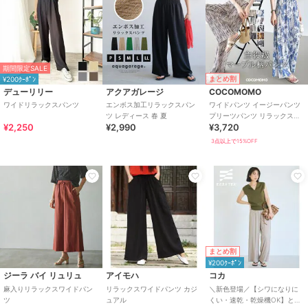
期間限定SALE
まとめ割
¥200ｸｰﾎﾟﾝ
デューリリー
アクアガレージ
COCOMOMO
ワイドリラックスパンツ
エンボス加工リラックスパン
ワイドパンツ イージーパンツ
ツ レディース 春 夏
プリーツパンツ リラックスパ
¥2,250
¥2,990
¥3,720
ンツ セミワイドパンツ ハイウ
エスト
3点以上で15%OFF
まとめ割
¥200ｸｰﾎﾟﾝ
ジーラ バイ リュリュ
アイモハ
コカ
麻入りリラックスワイドパン
リラックスワイドパンツ カジ
＼新色登場／【シワになりに
ツ
ュアル
くい・速乾・乾燥機OK】とろ