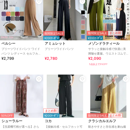
期間限定SALE
まとめ割
期間限定SALE
¥200ｸｰﾎﾟﾝ
¥200ｸｰﾎﾟﾝ
ベルシー
アミュレット
メゾンドラティール
プリーツワイドパンツ ワイド
プリーツワイドパンツ
サラッと接触冷感で快適に美
パンツ レディース セルフカッ
脚魅せ夏服。ウエストゴムで
¥2,799
¥2,780
¥2,090
ト 13色 春夏ボトム カラフル
ラフに履けるのに上品プリー
ツワイドイージーパンツ
5点以上で5%OFF
まとめ割
期間限定SALE
まとめ割
50%OFF
¥200ｸｰﾎﾟﾝ
シューラルー
コカ
クラシカルエルフ
【洗濯機可柄が選べる】さら
【接触冷感・セルフカット可
動きやすさと存在感を兼ね備