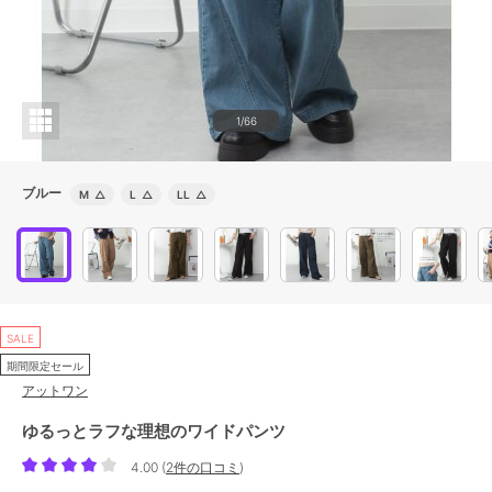
1/66
ブルー
M
△
L
△
LL
△
SALE
期間限定セール
アットワン
ゆるっとラフな理想のワイドパンツ
4.00
(
2件の口コミ
)