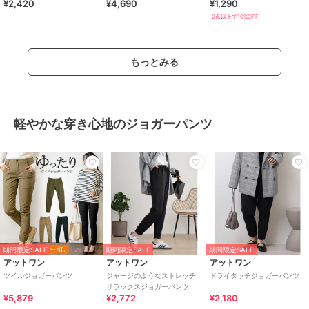
¥2,420
¥4,690
¥1,290
みリブリラックスパンツ 全4色
2点以上で10%OFF
もっとみる
軽やかな穿き心地のジョガーパンツ
期間限定SALE
期間限定SALE
期間限定SALE
アットワン
アットワン
アットワン
ツイルジョガーパンツ
ジャージのようなストレッチ
ドライタッチジョガーパンツ
リラックスジョガーパンツ
¥5,879
¥2,772
¥2,180