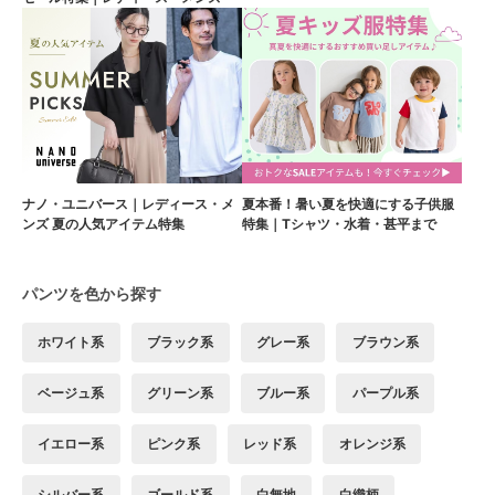
ナノ・ユニバース｜レディース・メ
夏本番！暑い夏を快適にする子供服
ンズ 夏の人気アイテム特集
特集｜Tシャツ・水着・甚平まで
パンツを色から探す
ホワイト系
ブラック系
グレー系
ブラウン系
ベージュ系
グリーン系
ブルー系
パープル系
イエロー系
ピンク系
レッド系
オレンジ系
シルバー系
ゴールド系
白無地
白織柄