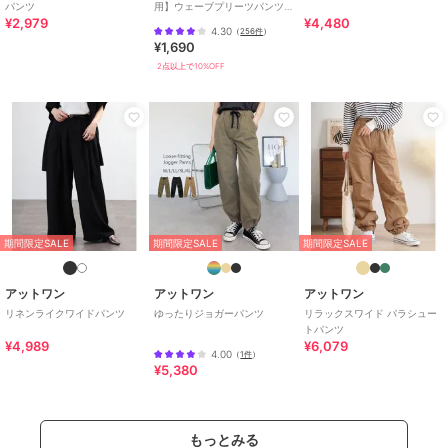
パンツ
用】ウェーブプリーツパンツ
綿・コットン素材
/
無地
/
LL･13
¥2,979
¥4,480
全12色 / セルフカット可能
号以上あり
/
大きいサイズあり
/
4.30
（
256件
）
¥1,690
洗える
/
ストレッチ
/
ルーズス
2点以上で10%OFF
トレート
/
ワイド・バギー
/
ス
トレートパンツ
/
ハイライズ
/
ライフスタイル
/
アウトドア
/
カジュアル
原産国
バングラデシュ
期間限定SALE
期間限定SALE
期間限定SALE
アットワン
アットワン
アットワン
リネンライクワイドパンツ
ゆったりジョガーパンツ
リラックスワイド パラシュー
トパンツ
¥4,989
¥6,079
4.00
（
1件
）
¥5,380
もっとみる