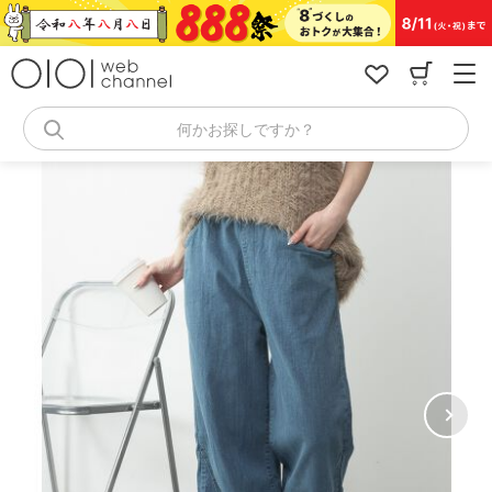
コ
ン
テ
ン
ツ
へ
何かお探しですか？
ス
キ
ッ
プ