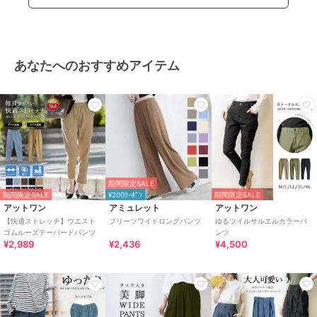
あなたへのおすすめアイテム
期間限定SALE
期間限定SALE
¥200ｸｰﾎﾟﾝ
期間限定SALE
アットワン
アミュレット
アットワン
【快適ストレッチ】ウエスト
プリーツワイドロングパンツ
ゆるツイルサルエルカラーパ
ゴムルーズテーパードパンツ
ンツ
¥2,989
¥2,436
¥4,500