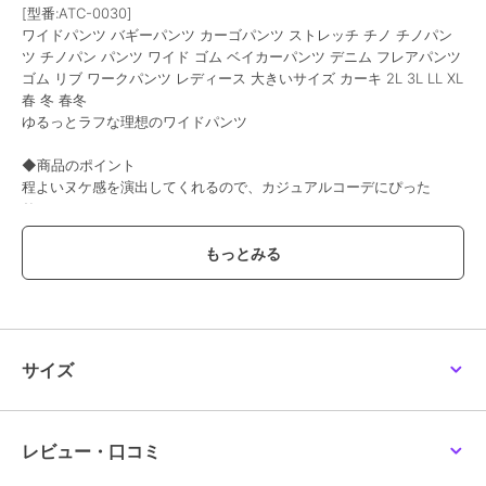
[型番:ATC-0030]
ワイドパンツ バギーパンツ カーゴパンツ ストレッチ チノ チノパン
ツ チノパン パンツ ワイド ゴム ベイカーパンツ デニム フレアパンツ
ゴム リブ ワークパンツ レディース 大きいサイズ カーキ 2L 3L LL XL
春 冬 春冬
ゆるっとラフな理想のワイドパンツ
◆商品のポイント
程よいヌケ感を演出してくれるので、カジュアルコーデにぴった
り！！
裾切り替えのデザインでワイドにかっこよく仕上がります。脚長効果
も抜群で後ろ姿をすっきりに見せてくれます。
また、ウエストゴムで着脱しやすくストレスフリーな穿き心地に。
こなれ感のあるロング丈ワイドパンツ。
◆生地のポイント
着心地の良い、さらっとした軽い薄手の生地感です。
サイズ
どのカラーも持っていたい定番の3色展開。合わせやすい定番の”ブラ
ック”は絶対に持っておきたいカラー♪
M～LLまでの豊富なサイズ展開も嬉しいポイント
レビュー・口コミ
【サイズ】