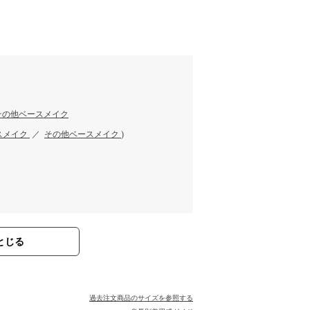
す
その他ベースメイク
スメイク
／
その他ベースメイク
)
とじる
過去注文商品のサイズを参照する