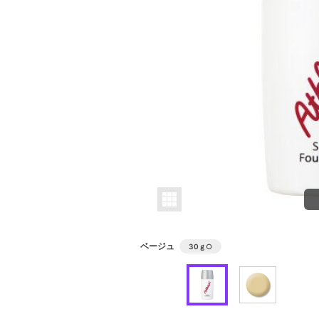
ベージュ
30ｇ
○