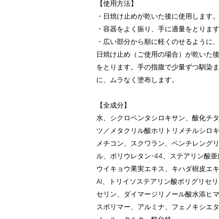
【使用方法】
・日焼け止めが乾いた後に使用します
・容器をよく振り、手に適量をとりま
・広い部分から順に軽くのせるように
日焼け止め（ご使用の場合）が乾いた
をとります。手の指腹で少量ずつ馴染
に、ムラなく塗布します。
【全成分】
水、シクロペンタシロキサン、酸化チタ
ツ／メタクリル酸ホリトリメチルシロキシ
メチコン、スクワラン、ペンチレング
ル、ポリウレタン-44、ステアリン酸
ウイキョウ果実エキス、キハダ樹皮エ
Al、トリイソステアリン酸ポリグリセ
セリン、ダイマージリノール酸水添ヒマ
スポリマー、アルミナ、フェノキシエ