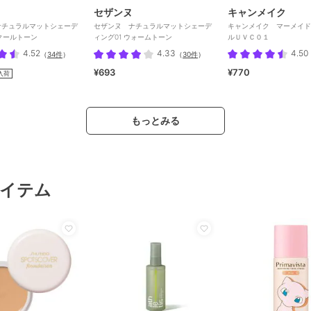
セザンヌ
キャンメイク
ナチュラルマットシェーデ
セザンヌ ナチュラルマットシェーデ
キャンメイク マーメイド
クールトーン
ィング01 ウォームトーン
ルＵＶＣ０１
4.52
4.33
4.50
（
34件
）
（
30件
）
¥693
¥770
入荷
もっとみる
イテム