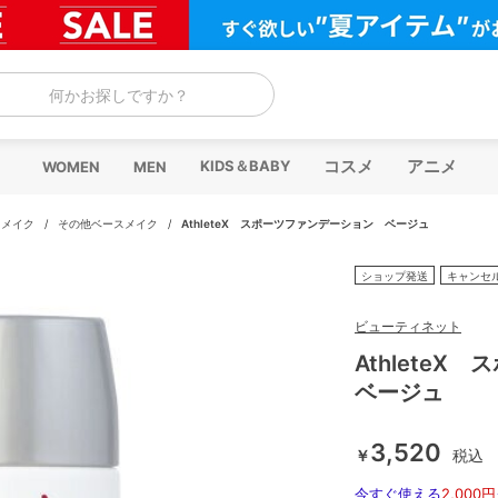
何かお探しですか？
コスメ
アニメ
KIDS＆BABY
WOMEN
MEN
スメイク
/
その他ベースメイク
/
AthleteX スポーツファンデーション ベージュ
ショップ発送
キャンセ
ビューティネット
Athlete
ベージュ
3,520
￥
税込
今すぐ使える
2,000円