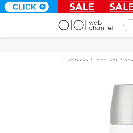
コ
ン
テ
ン
ツ
へ
ス
キ
ッ
プ
マルイウェブチャネル
/
ビューティネット
/
ベー