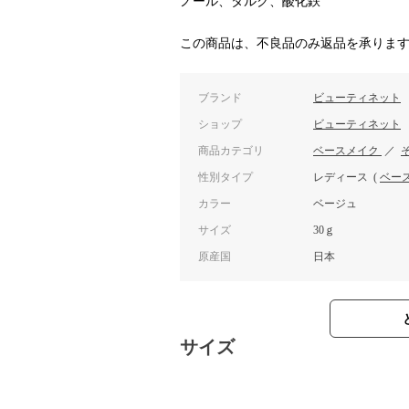
ノール、タルク、酸化鉄
この商品は、不良品のみ返品を承りま
ブランド
ビューティネット
ショップ
ビューティネット
商品カテゴリ
ベースメイク
／
性別タイプ
レディース
(
ベー
カラー
ベージュ
サイズ
30ｇ
原産国
日本
サイズ