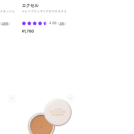
エクセル
スキンジェ
ドレープドシマーグロウＤＳ０２
4.66
（
26件
）
（
3件
）
¥1,760