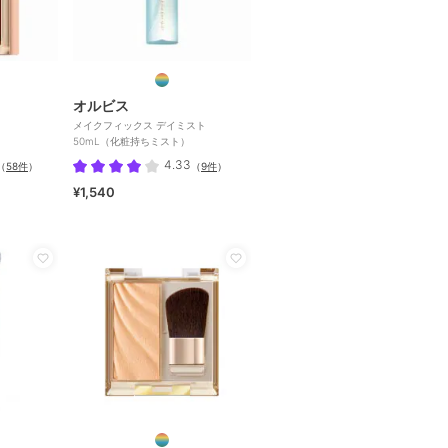
オルビス
メイクフィックス デイミスト
50mL（化粧持ちミスト）
4.33
（
58件
）
（
9件
）
¥1,540