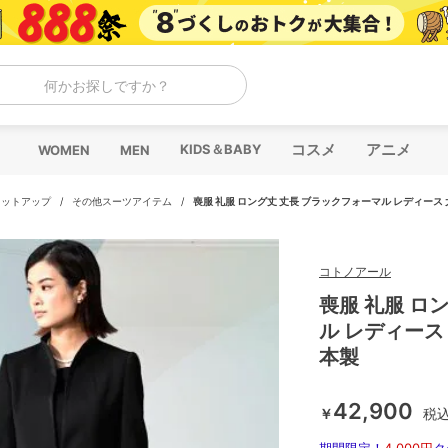
何かお探しですか？
コスメ
アニメ
KIDS＆BABY
WOMEN
MEN
セットアップ
/
その他スーツアイテム
/
喪服 礼服 ロング丈 丈長 ブラックフォーマル レディース 
コトノアール
喪服 礼服 ロ
ル レディース
本製
42,900
￥
税