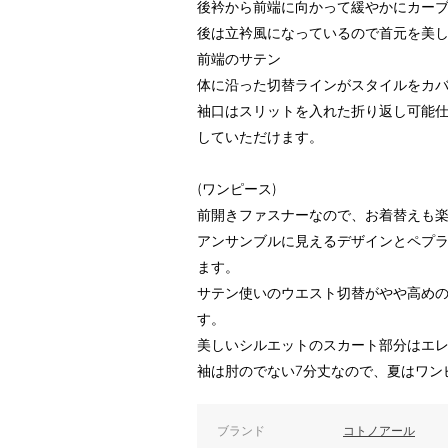
後衿から前端に向かって緩やかにカー
後は立衿風になっているので首元を美
前端のサテン
体に沿った切替ラインがスタイルをカ
袖口はスリットを入れた折り返し可能
していただけます。
(ワンピース)
前開きファスナーなので、お着替えも
アンサンブルに見えるデザインとペプ
ます。
サテン使いのウエスト切替がやや高め
す。
美しいシルエットのスカート部分はエ
袖は肘のでない7分丈なので、夏はワン
ブランド
コトノアール