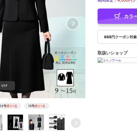
期間限定！
4,000円
ク
カラ
888円クーポン対
取扱いショップ
1/17
13号
残り1点
15号
残り1点