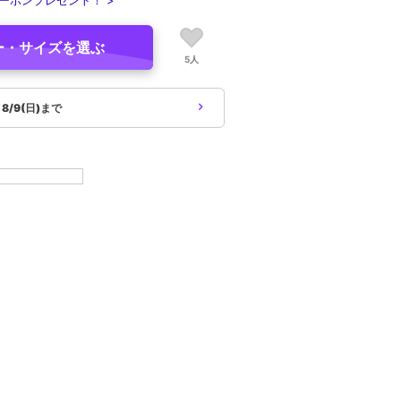
ーポンプレゼント！ >
ー・サイズを選ぶ
5人
象
8/9(日)まで