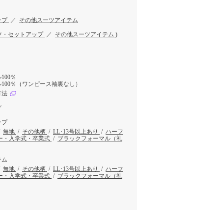
ップ
／
その他スーツアイテム
ツ・セットアップ
／
その他スーツアイテム
)
100％
100％（ワンピース袖裏なし）
方法
グ
ップ
/
無地
/
その他柄
/
LL･13号以上あり
/
ハーフ
ー・入学式・卒業式
/
ブラックフォーマル（礼
テム
/
無地
/
その他柄
/
LL･13号以上あり
/
ハーフ
ー・入学式・卒業式
/
ブラックフォーマル（礼