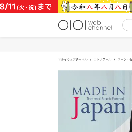
コ
ン
テ
ン
ツ
へ
ス
キ
ッ
プ
マルイウェブチャネル
/
コトノアール
/
スーツ・