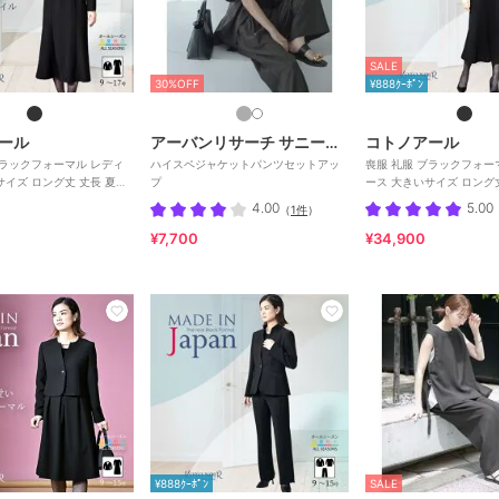
SALE
30%OFF
¥888ｸｰﾎﾟﾝ
ール
アーバンリサーチ サニーレーベル
コトノアール
ブラックフォーマル レディ
ハイスペジャケットパンツセットアッ
喪服 礼服 ブラックフォー
サイズ ロング丈 丈長 夏物
プ
ース 大きいサイズ ロング丈
 日本製
本製
4.00
5.00
（
1件
）
¥7,700
¥34,900
¥888ｸｰﾎﾟﾝ
SALE