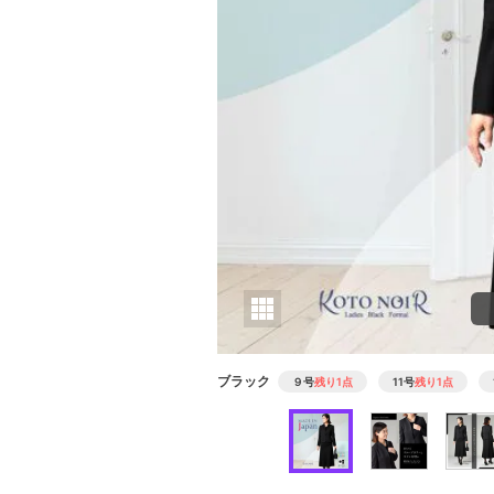
ブラック
９号
残り1点
11号
残り1点