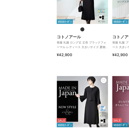
¥888ｸｰﾎﾟﾝ
¥888ｸｰﾎﾟﾝ
コトノアール
コトノア
喪服 礼服 ロング丈 丈長 ブラックフォ
喪服 礼服 
ーマル レディース 大きいサイズ 夏物
ース 大きい
夏用 日本製
夏用 洗える
¥42,900
¥42,900
SALE
SALE
¥888ｸｰﾎﾟﾝ
¥888ｸｰﾎﾟﾝ