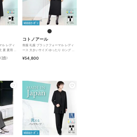
¥888ｸｰﾎﾟﾝ
コトノアール
マル レディ
喪服 礼服 ブラックフォーマル レディ
 夏 夏用 日
ース 大きいサイズ ゆったり ロング 日
本製 (61003)
（
1件
）
¥54,800
¥888ｸｰﾎﾟﾝ