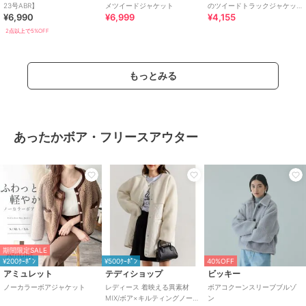
23号ABR】
メツイードジャケット
のツイードトラックジャケッ
¥6,990
¥6,999
¥4,155
ト
2点以上で5%OFF
もっとみる
あったかボア・フリースアウター
期間限定SALE
¥200ｸｰﾎﾟﾝ
¥500ｸｰﾎﾟﾝ
40%OFF
アミュレット
テディショップ
ビッキー
ノーカラーボアジャケット
レディース 着映える異素材
ボアコクーンスリーブブルゾ
MIX/ボア×キルティングノーカ
ン