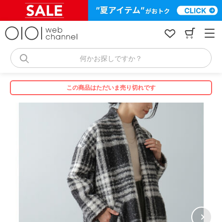
コ
ン
テ
ン
ツ
へ
何かお探しですか？
ス
キ
ッ
この商品はただいま売り切れです
プ