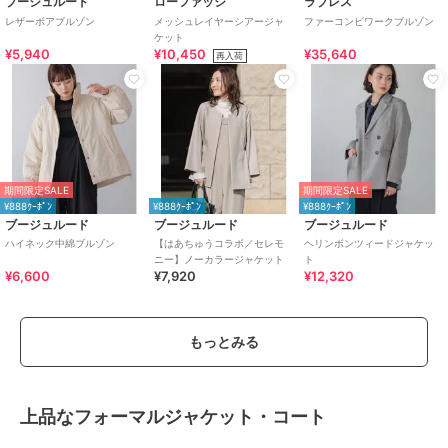
ブージュルード
ローファッジ
ラブレス
レザーボアブルゾン
メッシュレイヤーシアージャ
ファーコンビワークブルゾン
ケット
¥5,940
¥10,450
¥35,640
再入荷
期間限定SALE
期間限定SALE
¥888ｸｰﾎﾟﾝ
¥888ｸｰﾎﾟﾝ
¥888ｸｰﾎﾟﾝ
ブージュルード
ブージュルード
ブージュルード
ハイネック中綿ブルゾン
【はあちゅうコラボ／セレモ
ヘリンボンツィードジャケッ
ニー】ノーカラージャケット
ト
¥6,600
¥7,920
¥12,320
もっとみる
上品なフォーマルジャケット・コート