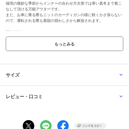
端境の微妙な季節からインナーの合わせ方次第では寒い真冬まで着こ
なして頂ける万能アウターです。
また、お車に乗る際もニットのカーディガンの様に軽くかさ張らない
ので、運転される際も着脱の煩わしさから解放されます。
■FABRIC
表面に糸のループ(輪っか)が出るように加工されたブークレと言う素
材を用いたコートです。
ニットの様な表面に凹凸感のある柔らかい風合いと布帛の布の目が詰
まり風をニットよりも通しづらい素材を使用しています。
表面感のある生地の雰囲気を活かした無地と、その上から大人グレン
チェックのプリントを施した柄との2色展開です。
サイズ
■CORDINATE
腰回りをすっぽりと包み込んでくれる安心の丈感はパンツとの相性二
重丸です。
合わせやすい色味の展開ですが、カラーニットなどをインして頂き、
レビュー・口コミ
セミワイドなパンツとスタイリングして頂いてもカッコよく華やかな
印象にしてくれるます。
細身のパンツと併せてアクティブなコーディネートも楽しんで頂けま
す。