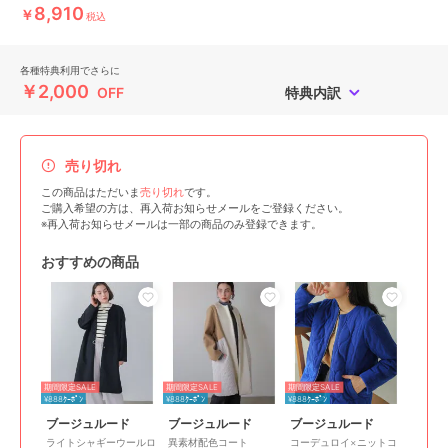
8,910
￥
税込
各種特典利用でさらに
￥2,000
OFF
特典内訳
売り切れ
この商品はただいま
売り切れ
です。
ご購入希望の方は、再入荷お知らせメールをご登録ください。
※再入荷お知らせメールは一部の商品のみ登録できます。
おすすめの商品
期間限定SALE
期間限定SALE
期間限定SALE
¥888ｸｰﾎﾟﾝ
¥888ｸｰﾎﾟﾝ
¥888ｸｰﾎﾟﾝ
ブージュルード
ブージュルード
ブージュルード
ライトシャギーウールロ
異素材配色コート
コーデュロイ×ニットコ