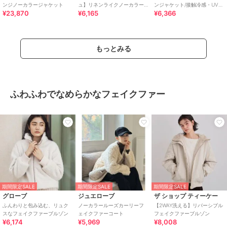
ンジノーカラージャケット
ュ】リネンライクノーカラー
ンジャケット/接触冷感・UVカ
¥23,870
¥6,165
¥6,366
ジャケット セットアップ対
ット・速乾
応
もっとみる
ふわふわでなめらかなフェイクファー
期間限定SALE
期間限定SALE
期間限定SALE
グローブ
ジュエローブ
ザ ショップ ティーケー
ふんわりと包み込む、リュク
ノーカラールーズカーリーフ
【2WAY洗える】リバーシブル
スなフェイクファーブルゾン
ェイクファーコート
フェイクファーブルゾン
¥6,174
¥5,969
¥8,008