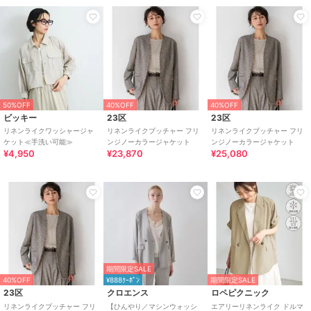
50%OFF
40%OFF
40%OFF
ビッキー
23区
23区
リネンライクワッシャージャ
リネンライクブッチャー フリ
リネンライクブッチャー フリ
ケット≪手洗い可能≫
ンジノーカラージャケット
ンジノーカラージャケット
¥4,950
¥23,870
¥25,080
期間限定SALE
40%OFF
¥888ｸｰﾎﾟﾝ
期間限定SALE
23区
クロエンス
ロペピクニック
リネンライクブッチャー フリ
【ひんやり／マシンウォッシ
エアリーリネンライク ドルマ