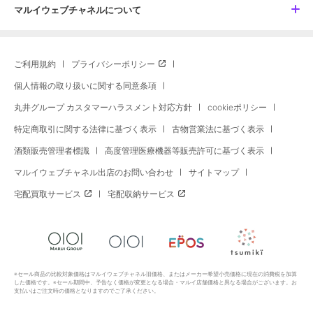
マルイウェブチャネルについて
ご利用規約
プライバシーポリシー
個人情報の取り扱いに関する同意条項
丸井グループ カスタマーハラスメント対応方針
cookieポリシー
特定商取引に関する法律に基づく表示
古物営業法に基づく表示
酒類販売管理者標識
高度管理医療機器等販売許可に基づく表示
マルイウェブチャネル出店のお問い合わせ
サイトマップ
宅配買取サービス
宅配収納サービス
※セール商品の比較対象価格はマルイウェブチャネル旧価格、またはメーカー希望小売価格に現在の消費税を加算
した価格です。※セール期間中、予告なく価格が変更となる場合・マルイ店舗価格と異なる場合がございます。お
支払いはご注文時の価格となりますのでご了承ください。