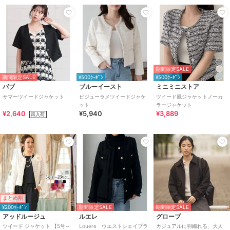
期間限定SALE
期間限定SALE
¥500ｸｰﾎﾟﾝ
¥500ｸｰﾎﾟﾝ
バブ
ブルーイースト
ミニミニストア
サマーツイードジャケット
ビジューラメツイードジャケ
ツイード風ジャケットノーカ
ット
ラージャケット
¥2,640
¥5,940
¥3,889
再入荷
まとめ割
¥200ｸｰﾎﾟﾝ
期間限定SALE
期間限定SALE
アッドルージュ
ルエレ
グローブ
ツイード ジャケット 【5号～
Louere ウエストシェイプラ
カジュアルに羽織れる、大人