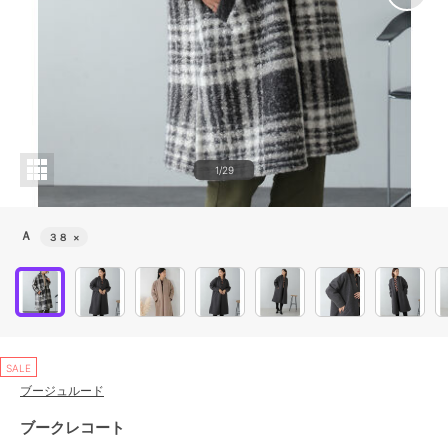
1/29
Ａ
３８
×
SALE
ブージュルード
ブークレコート