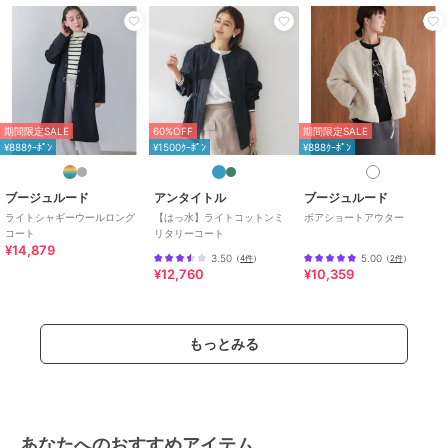
期間限定SALE
60%OFF
期間限定SALE
¥888ｸｰﾎﾟﾝ
¥1500ｸｰﾎﾟﾝ
¥888ｸｰﾎﾟﾝ
ブージュルード
アンタイトル
ブージュルード
ライトシャギーウールロング
【はっ水】ライトコットンミ
ボアショートアウター
コート
リタリーコート
¥14,879
3.50
5.00
（
4件
）
（
2件
）
¥12,760
¥10,359
もっとみる
あなたへのおすすめアイテム