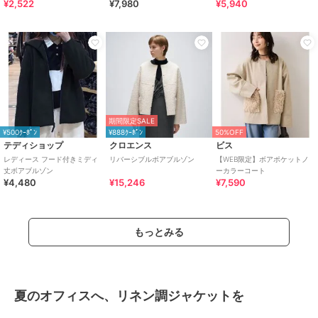
¥2,522
¥7,980
¥5,940
ラーコート
期間限定SALE
¥500ｸｰﾎﾟﾝ
¥888ｸｰﾎﾟﾝ
50%OFF
テディショップ
クロエンス
ビス
レディース フード付きミディ
リバーシブルボアブルゾン
【WEB限定】ボアポケットノ
丈ボアブルゾン
ーカラーコート
¥4,480
¥15,246
¥7,590
もっとみる
夏のオフィスへ、リネン調ジャケットを