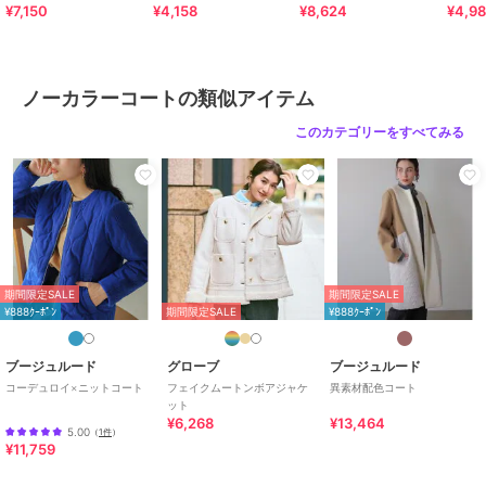
カラー
Ａ、ＣＣＬ、グレージュ
¥7,150
¥4,158
¥8,624
¥4,9
後差カ
サイズ
３８
素材
ポリエステル100%
ノーカラーコートの類似アイテム
商品のお取り扱い方法
特徴
アウター・ジャケット・コート
このカテゴリーをすべてみる
ニット素材
/
ポリエステル素材
/
無地
/
ミドル丈
/
ストレッチ
/
ライフスタイル
/
ストレート
ノーカラーコート
ニット素材
/
ポリエステル素材
/
無地
/
ミドル丈
/
ストレッチ
/
期間限定SALE
期間限定SALE
ライフスタイル
/
ストレート
¥888ｸｰﾎﾟﾝ
期間限定SALE
¥888ｸｰﾎﾟﾝ
原産国
中国
ブージュルード
グローブ
ブージュルード
コーデュロイ×ニットコート
フェイクムートンボアジャケ
異素材配色コート
ット
¥6,268
¥13,464
5.00
（
1件
）
¥11,759