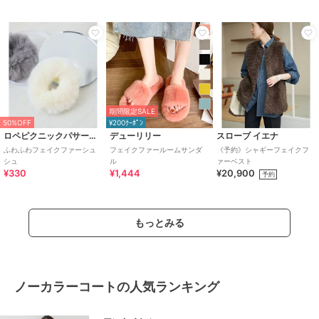
期間限定SALE
50%OFF
¥200ｸｰﾎﾟﾝ
ロペピクニックパサージュ
デューリリー
スローブ イエナ
ふわふわフェイクファーシュ
フェイクファールームサンダ
《予約》シャギーフェイクフ
シュ
ル
ァーベスト
¥330
¥1,444
¥20,900
予約
もっとみる
ノーカラーコートの人気ランキング