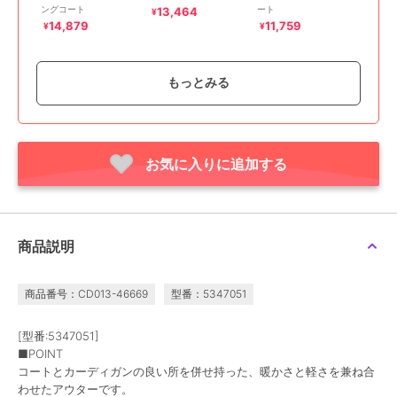
ングコート
ート
13,464
¥
14,879
11,759
¥
¥
もっとみる
期間限定SALE
お気に入りに追加する
¥888ｸｰﾎﾟﾝ
ブージュルード
ボアショートアウター
10,359
¥
商品説明
商品番号：CD013-46669
型番：5347051
[型番:5347051]
■POINT
コートとカーディガンの良い所を併せ持った、暖かさと軽さを兼ね合
わせたアウターです。