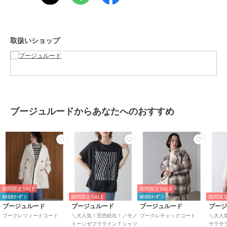
★商品のお気に入り登録
登録すると、完売しても再入荷時に通知を受け取ることができます。
ほかにもお得な特典があるかもしれません♪
取扱いショップ
★ブランドのお気に入り登録
新商品や再入荷などの情報を受け取ることができますので、是非ご登
録ください♪
ブランド
ブージュルード
ブージュルードからあなたへのおすすめ
ショップ
ブージュルード
商品カテゴリ
アウター・ジャケット・コート
／
ノーカラーコート
性別タイプ
レディース
アウター・ジャケット・コート
／
ノーカラーコート
期間限定SALE
期間限定SALE
レディース
¥888ｸｰﾎﾟﾝ
期間限定SALE
¥888ｸｰﾎﾟﾝ
期間限定
アウター・ジャケット・コート
ブージュルード
ブージュルード
ブージュルード
ブー
／
ノーカラーコート
ブークレツィードコート
＼大人気！完売続出！／モノ
ブークレチェックコート
＼大人
トーンゼブララインＴシャツ
サラサ