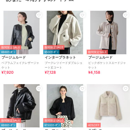
期間限定SALE
期間限定SALE
¥888ｸｰﾎﾟﾝ
¥500ｸｰﾎﾟﾝ
期間限定SALE
ブージュルード
インタープラネット
ブージュルード
ペプラムフェイクレザージャ
ブークレツイードダブルショ
ビックポケットスエードジャ
ケット
ート丈コート
ケット
¥7,920
¥7,128
¥4,158
期間限定SALE
期間限定SALE
¥888ｸｰﾎﾟﾝ
¥1500ｸｰﾎﾟﾝ
40%OFF