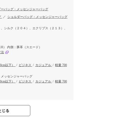
ダーバッグ・メッセンジャーバッグ
グ
／
ショルダーバッグ・メッセンジャーバッグ
）、シルク（２０４）、エクリプス（２１３）、
）
H） 内側：豚革（スエード）
方法
30cm以下）
/
ビジネス
/
カジュアル
/
軽量 700
・メッセンジャーバッグ
30cm以下）
/
ビジネス
/
カジュアル
/
軽量 700
とじる