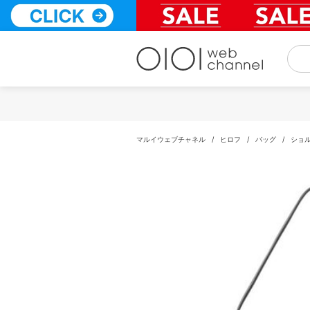
コ
ン
テ
ン
ツ
へ
ス
キ
ッ
プ
マルイウェブチャネル
/
ヒロフ
/
バッグ
/
ショ