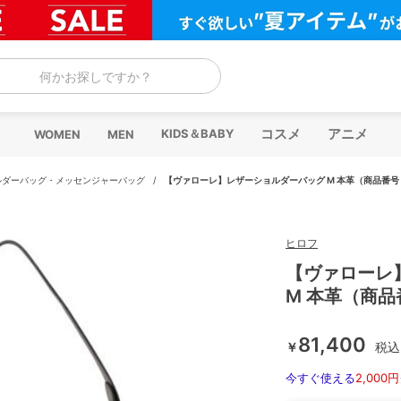
何かお探しですか？
コスメ
アニメ
KIDS＆BABY
WOMEN
MEN
ルダーバッグ・メッセンジャーバッグ
/
【ヴァローレ】レザーショルダーバッグ M 本革（商品番号：P
ヒロフ
【ヴァローレ
M 本革（商品番
81,400
￥
税込
今すぐ使える
2,000円