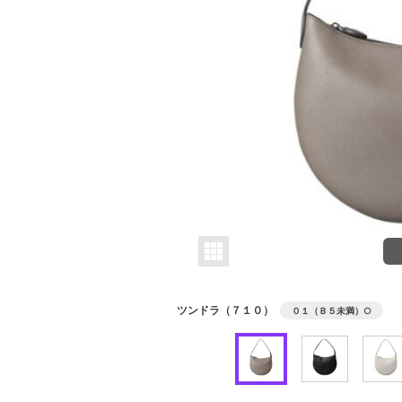
ツンドラ（７１０）
０１（Ｂ５未満）
○