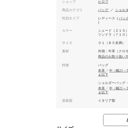
ショップ
ヒロフ
商品カテゴリ
バッグ
／
ショル
性別タイプ
レディース
(
バッ
)
カラー
シェード（２１５
ツンドラ（７１０
サイズ
０１（Ｂ５未満）
素材
外側：牛革（クロモ
商品のお取り扱い
特徴
バッグ
本革
/
中（幅21～
ｇ以下
ショルダーバッグ
本革
/
中（幅21～
ｇ以下
原産国
イタリア製