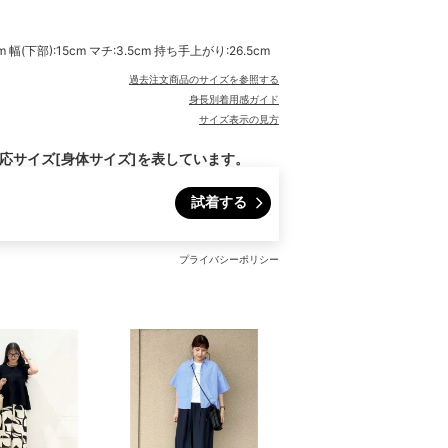
 幅(下部):15cm マチ:3.5cm 持ち手上がり:26.5cm
過去注文商品のサイズを参照する
身長別着用感ガイド
サイズ表示の見方
対応サイズ[身体サイズ]を表しています。
試着する
プライバシーポリシー