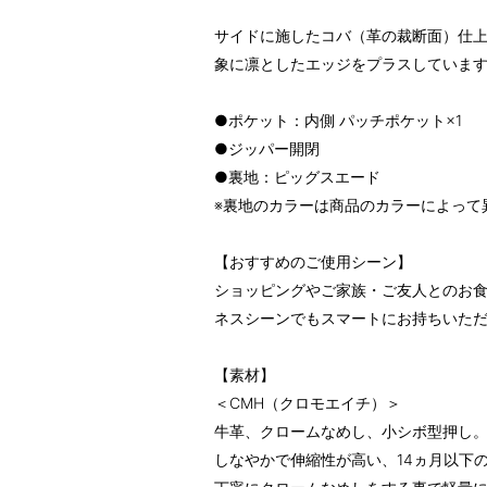
サイドに施したコバ（革の裁断面）仕
象に凛としたエッジをプラスしていま
●ポケット：内側 パッチポケット×1
●ジッパー開閉
●裏地：ピッグスエード
※裏地のカラーは商品のカラーによって
【おすすめのご使用シーン】
ショッピングやご家族・ご友人とのお
ネスシーンでもスマートにお持ちいた
【素材】
＜CMH（クロモエイチ）＞
牛革、クロームなめし、小シボ型押し
しなやかで伸縮性が高い、14ヵ月以下