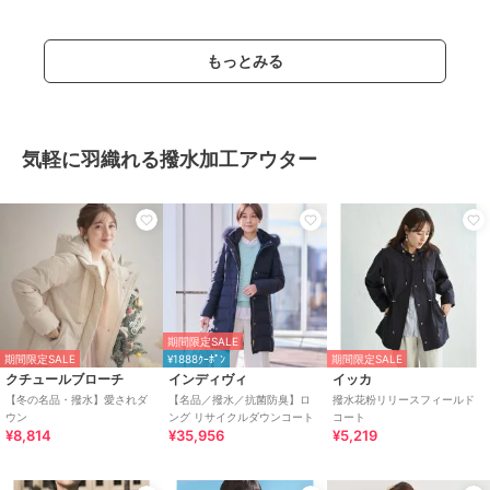
ト
もっとみる
気軽に羽織れる撥水加工アウター
期間限定SALE
期間限定SALE
¥1888ｸｰﾎﾟﾝ
期間限定SALE
クチュールブローチ
インディヴィ
イッカ
【冬の名品・撥水】愛されダ
【名品／撥水／抗菌防臭】ロ
撥水花粉リリースフィールド
ウン
ング リサイクルダウンコート
コート
¥8,814
¥35,956
¥5,219