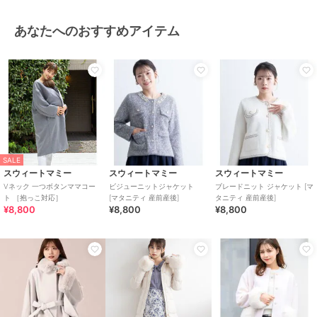
あなたへのおすすめアイテム
SALE
スウィートマミー
スウィートマミー
スウィートマミー
Vネック 一つボタンママコー
ビジューニットジャケット
ブレードニット ジャケット [マ
ト ［抱っこ対応］
[マタニティ 産前産後]
タニティ 産前産後]
¥8,800
¥8,800
¥8,800