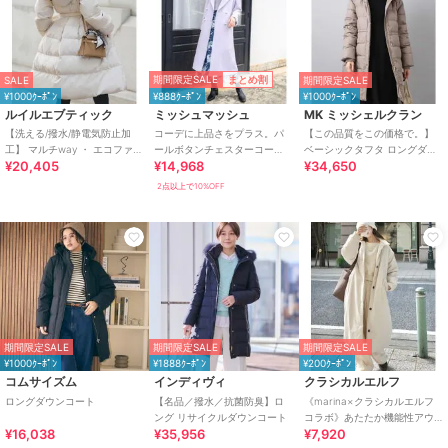
期間限定SALE
まとめ割
SALE
期間限定SALE
¥1000ｸｰﾎﾟﾝ
¥888ｸｰﾎﾟﾝ
¥1000ｸｰﾎﾟﾝ
ルイルエブティック
ミッシュマッシュ
MK ミッシェルクラン
【洗える/撥水/静電気防止加
コーデに上品さをプラス。パ
【この品質をこの価格で。】
工】 マルチway ・ エコファー
ールボタンチェスターコー
ベーシックタフタ ロングダウ
¥20,405
¥14,968
¥34,650
フード ロングダウンコート(ベ
ト/MM448604
ンコート/撥水加工
ルト付き
2点以上で10%OFF
期間限定SALE
期間限定SALE
期間限定SALE
¥1000ｸｰﾎﾟﾝ
¥1888ｸｰﾎﾟﾝ
¥200ｸｰﾎﾟﾝ
コムサイズム
インディヴィ
クラシカルエルフ
ロングダウンコート
【名品／撥水／抗菌防臭】ロ
《marina×クラシカルエルフ
ング リサイクルダウンコート
コラボ》あたたか機能性アウ
¥16,038
¥35,956
¥7,920
ター◎襟付き中綿ロングコー