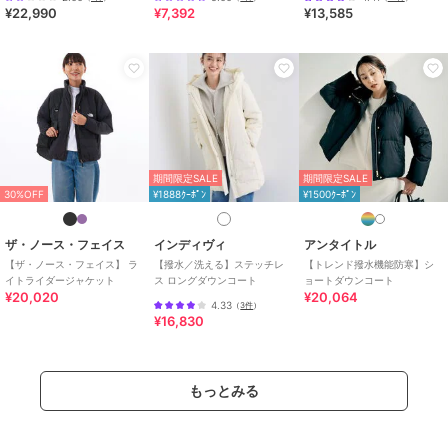
¥22,990
¥7,392
¥13,585
素材
ポリエステル100％
商品のお取り扱い方法
特徴
アウター・ジャケット・コート
ポリエステル素材
/
無地
/
キル
ティング
/
長袖
/
ライフスタイ
ル
/
ストレート
ダウンジャケット・ダウンコート
期間限定SALE
期間限定SALE
30%OFF
¥1888ｸｰﾎﾟﾝ
¥1500ｸｰﾎﾟﾝ
（中綿含む）
ポリエステル素材
/
無地
/
キル
ティング
/
長袖
/
ライフスタイ
ザ・ノース・フェイス
インディヴィ
アンタイトル
ル
/
ストレート
【ザ・ノース・フェイス】 ラ
【撥水／洗える】ステッチレ
【トレンド撥水機能防寒】シ
イトライダージャケット
ス ロングダウンコート
ョートダウンコート
¥20,020
¥20,064
4.33
（
3件
）
¥16,830
もっとみる