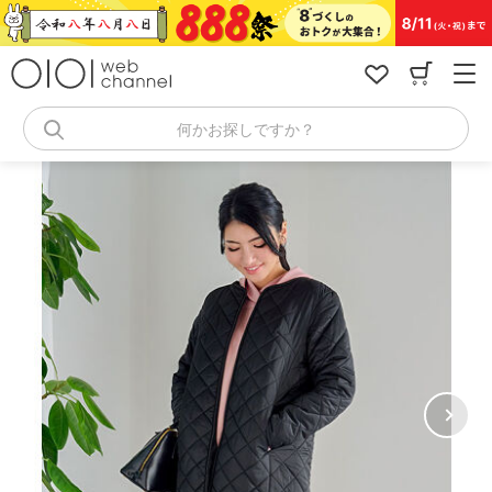
コ
ン
テ
ン
ツ
へ
何かお探しですか？
ス
キ
ッ
プ