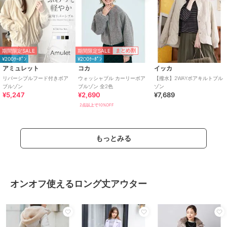
期間限定SALE
まとめ割
期間限定SALE
¥200ｸｰﾎﾟﾝ
¥200ｸｰﾎﾟﾝ
アミュレット
コカ
イッカ
リバーシブルフード付きボア
ウォッシャブル カーリーボア
【撥水】2WAYボアキルトブル
ブルゾン
ブルゾン 全2色
ゾン
¥5,247
¥2,690
¥7,689
2点以上で10%OFF
もっとみる
オンオフ使えるロング丈アウター