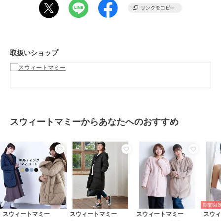
・ダッカー
◯かぶせ付き後ろファスナーがデザイン映え（YKKファスナー使用）
◯驚きの軽さ！
約550g（ダッカー付きでも約730g）
◯シルエットを邪魔せずキレイ シームポケット
取扱いショップ
****************
◆ Sweet Mommy(スウィートマミー)
シーンを問わずスマートに授乳できる授乳服やおしゃれなマタニティ
ウェアを販売しています。
トレンドを取り入れたカジュアルなワンピース・トップス・ボトムか
らオフィスウェア、
スウィートマミーからあなたへのおすすめ
入卒園や結婚式・七五三に華を添えるフォーマルでママのキレイを応
援します。
美胸をつくるノンワイヤーブラ、骨盤メイクショーツなどの下着、ル
ームウェアも。
ベビー・キッズの肌着や防寒着といったデイリーアイテム、袴やセッ
トアップなどのハレの日に役立つアイテムも。
おしゃれを楽しむ気持ち。育児を楽しむ気持ち。
すべてのママ、ベビー、ご家族をサポートするマタニティ服・授乳服
期間限定
の専門店として、
スウィートマミー
スウィートマミー
スウィートマミー
スウ