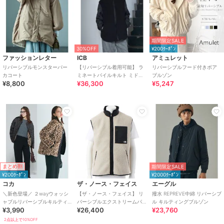
期間限定SALE
30%OFF
¥200ｸｰﾎﾟﾝ
ファッションレター
ICB
アミュレット
リバーシブルモンスターパー
【リバーシブル着用可能】 ラ
リバーシブルフード付きボア
カコート
ミネートパイルキルト ミドル
ブルゾン
¥8,800
¥36,300
¥5,247
丈コート
まとめ割
期間限定SALE
¥200ｸｰﾎﾟﾝ
¥2000ｸｰﾎﾟﾝ
コカ
ザ・ノース・フェイス
エーグル
＼新色登場／ ２wayウォッシ
【ザ・ノース・フェイス】 リ
撥水 REPREVE中綿 リバーシブ
ャブルリバーシブルキルティ
バーシブルエクストリームパ
ル キルティングブルゾン
¥3,990
¥26,400
¥23,760
ングブルゾン 全4色
イルフリースベスト
2点以上で10%OFF