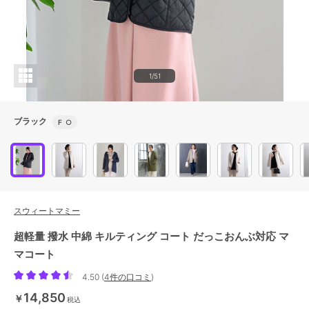
1/51
ブラック
F
○
スウィートマミー
超軽量 撥水 中綿 キルティング コート だっこおんぶ対応 マ
マコート
4.50
(
4件の口コミ
)
14,850
￥
税込