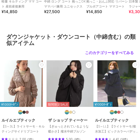
妥協しない革新的な【ものづくり】のブランドとして皆様におしゃれ
軽量 キルティング ママ コー
中綿 ロング コート 抱っこOK
抱っこ・おんぶ対応 リバーシ
日本製 
をお届けします。
ト 産前産後兼用
ママパパ兼用 ユニセックス
ブルボアコート ママコート
ラジャ
¥14,850
¥27,500
¥14,850
¥3,3
ース/
ブランド
スウィートマミー
ダウンジャケット・ダウンコート（中綿含む）の類
ショップ
スウィートマミー
似アイテム
商品カテゴリ
アウター・ジャケット・コート
このカテゴリーをすべてみる
／
ダウンジャケット・ダウンコ
ート（中綿含む）
性別タイプ
レディース
アウター・ジャケット・コート
／
ダウンジャケット・ダウンコ
ート（中綿含む）
メンズ
アウター・ジャケット・コート
¥1000ｸｰﾎﾟﾝ
期間限定SALE
¥1000ｸｰﾎﾟﾝ
／
ダウンジャケット・ダウンコ
ート（中綿含む）
ルイルエブティック
ザ ショップ ティーケー
ルイルエブティック
カラー
ブラック、ライトベージュ、ネイ
【S～3L】ライトサーモ・キル
【ぎゅっとされているような
【S～LL】【ライトサーモ/撥
ビー、カーキ、グレージュ
ティングサイドリブコート
暖かさ】撥水中綿ブルゾン
水加工】ビックカラーパデッ
トコート
サイズ
F
2.00
5.00
4.41
（
1件
）
（
3件
）
（
12件
）