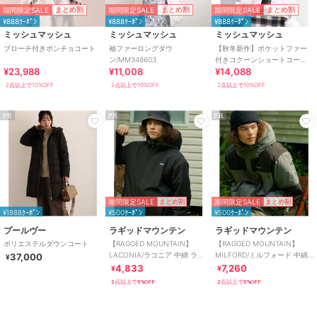
期間限定SALE
期間限定SALE
期間限定SALE
まとめ割
まとめ割
まとめ割
¥888ｸｰﾎﾟﾝ
¥888ｸｰﾎﾟﾝ
¥888ｸｰﾎﾟﾝ
ミッシュマッシュ
ミッシュマッシュ
ミッシュマッシュ
ブローチ付きポンチョコート
袖ファーロングダウ
【秋冬新作】ポケットファー
ン/MM348603
付きコクーンショートコー
¥23,988
¥11,008
¥14,088
ト/MM448602
2点以上で10%OFF
2点以上で10%OFF
2点以上で10%OFF
PR
PR
PR
期間限定SALE
期間限定SALE
まとめ割
まとめ割
¥1888ｸｰﾎﾟﾝ
¥500ｸｰﾎﾟﾝ
¥500ｸｰﾎﾟﾝ
プールヴー
ラギッドマウンテン
ラギッドマウンテン
ポリエステルダウンコート
【RAGGED MOUNTAIN】
【RAGGED MOUNTAIN】
LACONIA/ラコニア 中綿 ライ
MILFORD/ミルフォード 中綿
37,000
¥
トジャケット
ジャケット エコダウン
4,833
7,260
¥
¥
2点以上で5%OFF
2点以上で5%OFF