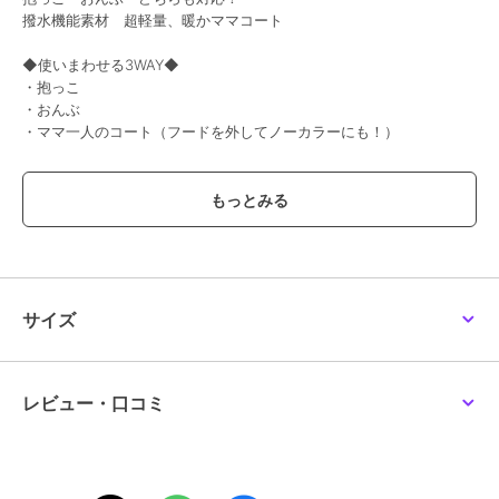
撥水機能素材 超軽量、暖かママコート
◆使いまわせる3WAY◆
・抱っこ
・おんぶ
・ママ一人のコート（フードを外してノーカラーにも！）
■素材
マットで上品な中綿キルティング素材
◯世界基準の品質管理
赤ちゃんにも安心ホルマリンフリー
◯撥水加工で雨や汚れにも強い！
■デザイン
サイズ
ママコートに見えない着痩せシルエット
秋口から春先までロングシーズン着まわせる！
大人かわいい大きめフードは小顔効果も抜群！
レビュー・口コミ
■仕様
◯1枚で色々楽しめる3ピースセット
・コート
・フード