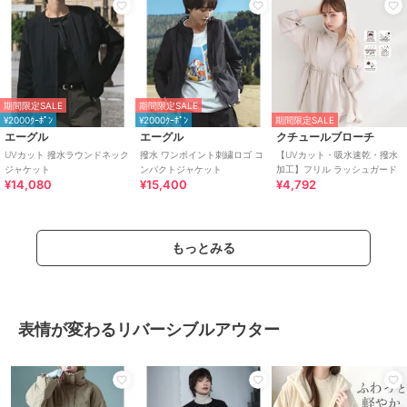
期間限定SALE
期間限定SALE
¥2000ｸｰﾎﾟﾝ
¥2000ｸｰﾎﾟﾝ
期間限定SALE
エーグル
エーグル
クチュールブローチ
UVカット 撥水ラウンドネック
撥水 ワンポイント刺繍ロゴ コ
【UVカット・吸水速乾・撥水
ジャケット
ンパクトジャケット
加工】フリル ラッシュガード
¥14,080
¥15,400
¥4,792
もっとみる
表情が変わるリバーシブルアウター