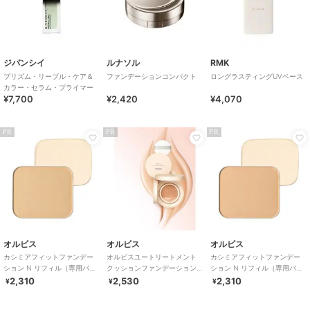
ジバンシイ
ルナソル
RMK
プリズム・リーブル・ケア＆
ファンデーションコンパクト
ロングラスティングUVベース
カラー・セラム・プライマー
¥7,700
¥2,420
¥4,070
PR
PR
PR
オルビス
オルビス
オルビス
カシミアフィットファンデー
オルビスユートリートメント
カシミアフィットファンデー
ション N リフィル（専用パフ
クッションファンデーション
ション N リフィル（専用パフ
付） ベージュナチュラル02
N リフィル(パフ付) ライ
付） ナチュラル02 9g
2,310
2,530
2,310
¥
¥
¥
9g
ト 10ml