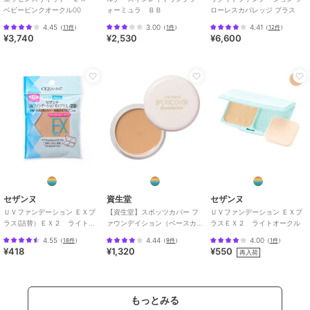
ベビーピンクオークル00
ォーミュラ ＢＢ
ローレスカバレッジ プラス
4.45
3.00
4.41
（
11件
）
（
1件
）
（
12件
）
¥3,740
¥2,530
¥6,600
セザンヌ
資生堂
セザンヌ
ＵＶファンデーション ＥＸプ
【資生堂】スポッツカバー フ
ＵＶファンデーション ＥＸプ
ラス(詰替）ＥＸ２ ライトオ
ァウンデイション（ベースカ
ラスＥＸ２ ライトオークル
ークル
ラー） S100
4.55
4.44
4.00
（
18件
）
（
9件
）
（
1件
）
¥418
¥1,320
¥550
再入荷
もっとみる