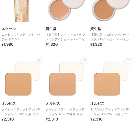
エクセル
資生堂
資生堂
エクセルスキンティント セ
【資生堂】スポッツカバー フ
【資生堂】スポッツカバー フ
ラム ＳＴ０２
ァウンデイション（ベースカ
ァウンデイション（ベースカ
¥1,980
¥1,320
¥1,320
ラー） S300
ラー） S101
オルビス
オルビス
オルビス
タイムレスフィットファンデ
タイムレスフィットファンデ
タイムレスフィットファンデ
ーションUV 2025年版 リフィ
ーションUV 2025年版 リフィ
ーションUV 2025年版 リフィ
¥2,310
¥2,310
¥2,310
ル（専用パフ付） ナチュラル
ル（専用パフ付） ピンクナチ
ル（専用パフ付） ナチュラル
02
ュラル02
01