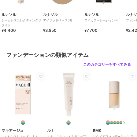
ルナソル
ルナソル
ルナソル
ルナ
シームレスコレクティングリ
アイリッドベース(N)
アイカラーレーションＮ
ファン
クイド
¥4,400
¥3,850
¥7,700
¥2,4
ファンデーションの類似アイテム
このカテゴリーをすべてみる
マキアージュ
ルナ
RMK
エッセンスリキッド ＥＸ
ルナ スキンレイヤリングフ
リクイドファンデーション フ