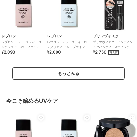
レブロン
レブロン
プリマヴィスタ
レブロン カラーステイ ロ
レブロン カラーステイ ロ
プリマヴィスタ ピンポイン
ングウェア UV プライマ
ングウェア UV プライマ
トセバムオフ スティック
¥2,090
¥2,090
¥2,750
ー 001
ー 003
再入荷
もっとみる
今こそ始めるUVケア