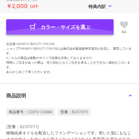
￥2,000
OFF
特典内訳
カラー・サイズを選ぶ
8人
出店者:HANKYU BEAUTY ONLINE
ショップ｢HANKYU BEAUTY ONLINE｣は株式会社阪急阪神百貨店が出店し、運営していま
す。
※こちらの商品は複数のサイトで在庫を共有しておりますので、
同時にご注文があった際は、売り切れとなりご注文を承ることができない場合がございま
す。
あらかじめご了承くださいませ。
商品説明
商品番号：CD013-33884
型番：B2370111
[型番：B2370111]
植物由来オイルを配合したファンデーションです。乾いた肌にもなじ