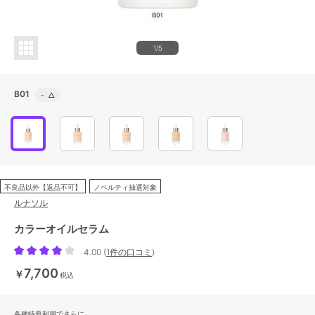
1/5
B01
-
△
不良品以外【返品不可】
ノベルティ抽選対象
ルナソル
カラーオイルセラム
4.00
(
1件の口コミ
)
7,700
￥
税込
各種特典利用でさらに