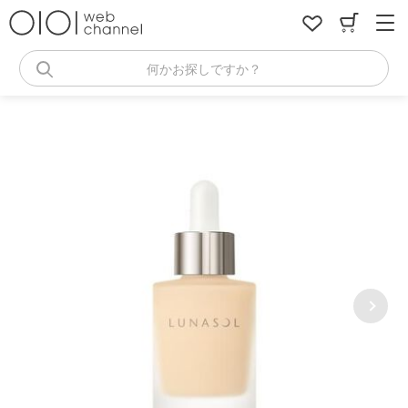
コ
ン
テ
ン
何かお探しですか？
ツ
へ
ス
キ
ッ
プ