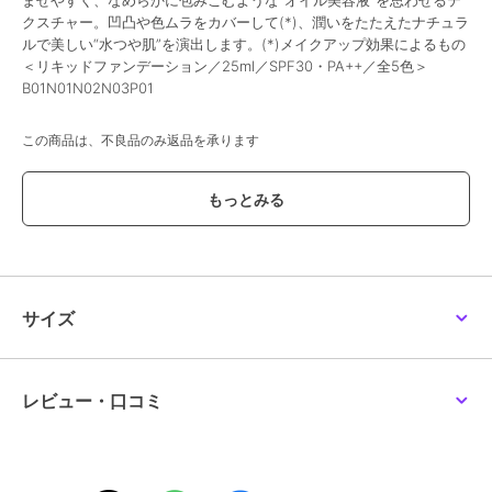
ませやすく、なめらかに包みこむような“オイル美容液”を思わせるテ
クスチャー。凹凸や色ムラをカバーして(*)、潤いをたたえたナチュラ
ルで美しい“水つや肌”を演出します。(*)メイクアップ効果によるもの
＜リキッドファンデーション／25ml／SPF30・PA++／全5色＞
B01N01N02N03P01
この商品は、不良品のみ返品を承ります
ブランド
ルナソル
ショップ
ルナソル
／
阪急ビューティーオ
ンライン
商品カテゴリ
ベースメイク
／
ファンデーショ
ン
サイズ
性別タイプ
レディース
ベースメイク
／
ファンデーショ
ン
レビュー・口コミ
カラー
B01、N01、N02、N03、P01
サイズ
-
素材
-