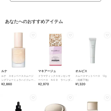
あなたへのおすすめアイテム
ルナ
マキアージュ
オルビス
ルナ スキンベーススムージ
ドラマティックスキンセンサ
スムースマットベース 12g
ングフォーミュラハイドレー
ーベース ＮＥＯ ラベンダ
（化粧下地）
¥2,860
¥2,970
¥1,320
ティング
ー