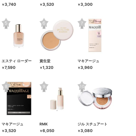
3,740
3,520
3,300
￥
￥
￥
エスティ ローダー
資生堂
マキアージュ
7,590
1,320
3,960
￥
￥
￥
マキアージュ
RMK
ジル スチュアート
3,520
6,050
3,080
￥
￥
￥