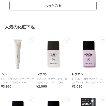
もっとみる
人気の化粧下地
シシ
レブロン
レブロン
SISI トランスフォーマートー
レブロン カラーステイ ロ
レブロン カラーステイ ロ
ンアップUVプライマー
ングウェア UV プライマ
ングウェア UV プライマ
¥3,960
¥2,090
¥2,090
ー 004
ー 002