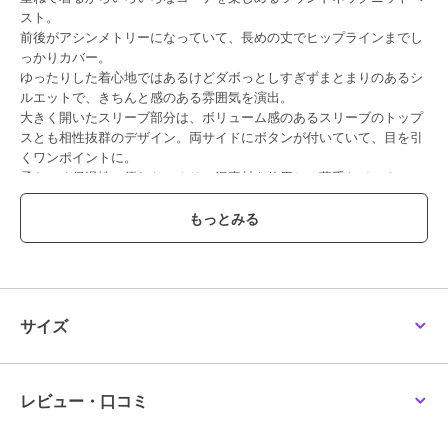
スト。
前後がアシンメトリーになっていて、長めの丈でヒップラインまでし
っかりカバー。
ゆったりした着心地ではあるけどダボっとしすぎずまとまりのあるシ
ルエットで、きちんと感のある雰囲気を演出。
大きく開いたスリーブ部分は、ボリューム感のあるスリーブのトップ
スとも相性抜群のデザイン。両サイドにボタンが付いていて、目を引
くワンポイントに。
柔らかく保温性に優れたアクリル混素材を使用し、薄手なインナーと
合わせてもしっかり暖かく着られます。
裾などのディテールにはリブ素材を使用し、上品な印象に。
落ち着いたカラー展開なので、お手持ちのトップスと合わせるだけ
で、トレンド感のある今っぽいスタイルに仕上がります。
サイズ
……………………
透け感：なし
レビュー・口コミ
厚さ：ふつう