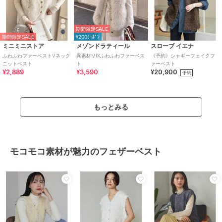
期間限定SALE
期間限定SALE
¥200ｸｰﾎﾟﾝ
ミニミニストア
メゾンドラティール
スローブ イエナ
ふわふわファーベストVネック
異素材MIXふわふわファーベス
《予約》シャギーフェイクフ
ニットベスト
ト
ァーベスト
¥2,889
¥3,590
¥20,900
予約
もっとみる
モコモコ素材が魅力のフェザーベスト