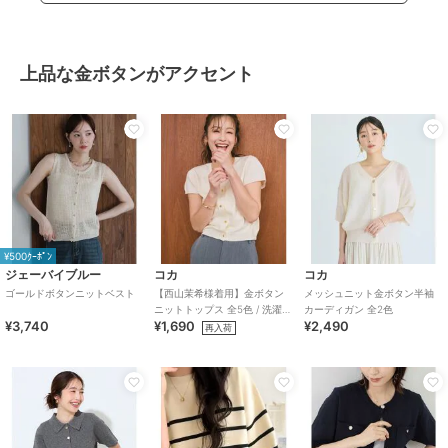
上品な金ボタンがアクセント
¥500ｸｰﾎﾟﾝ
ジェーバイブルー
コカ
コカ
ゴールドボタンニットベスト
【西山茉希様着用】金ボタン
メッシュニット金ボタン半袖
ニットトップス 全5色 / 洗濯機
カーディガン 全2色
¥3,740
¥1,690
¥2,490
OK
再入荷