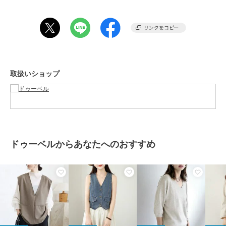
伸縮性：あり
裏地：なし
ポケット：なし
洗濯方法：手洗い可/ネットに入れて洗濯機可
取扱いショップ
……………………
※詳しいお手入れ方法は商品タグをご参照ください
ブランド
ドゥーベル
ドゥーベルからあなたへのおすすめ
ショップ
ドゥーベル
商品カテゴリ
トップス
／
ベスト・ジレ
性別タイプ
レディース
トップス
／
ベスト・ジレ
カラー
ブラック、グレー、ベージュ、ブ
ルー