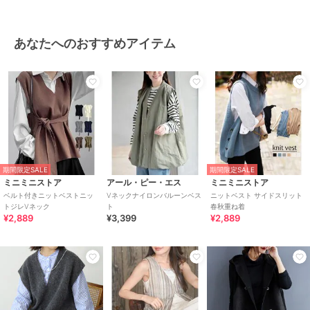
あなたへのおすすめアイテム
期間限定SALE
期間限定SALE
ミニミニストア
アール・ピー・エス
ミニミニストア
ベルト付きニットベストニッ
Vネックナイロンバルーンベス
ニットベスト サイドスリット
トジレVネック
ト
春秋重ね着
¥2,889
¥3,399
¥2,889