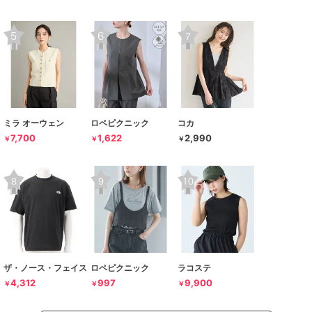
ミラ オーウェン
ロペピクニック
コカ
7,700
1,622
2,990
￥
￥
￥
ザ・ノース・フェイス
ロペピクニック
ラコステ
4,312
997
9,900
￥
￥
￥