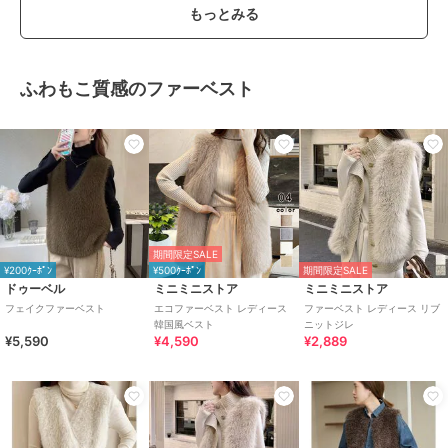
もっとみる
ふわもこ質感のファーベスト
期間限定SALE
¥200ｸｰﾎﾟﾝ
¥500ｸｰﾎﾟﾝ
期間限定SALE
ドゥーベル
ミニミニストア
ミニミニストア
フェイクファーベスト
エコファーベスト レディース
ファーベスト レディース リブ
韓国風ベスト
ニットジレ
¥5,590
¥4,590
¥2,889