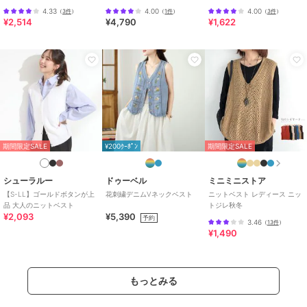
ュジレ
ト/通勤・セットアップ対応
4.33
4.00
4.00
（
3件
）
（
1件
）
（
3件
）
¥2,514
¥4,790
¥1,622
期間限定SALE
¥200ｸｰﾎﾟﾝ
期間限定SALE
シューラルー
ドゥーベル
ミニミニストア
【S-LL】ゴールドボタンが上
花刺繍デニムVネックベスト
ニットベスト レディース ニッ
品 大人のニットベスト
トジレ秋冬
¥2,093
¥5,390
予約
3.46
（
13件
）
¥1,490
もっとみる