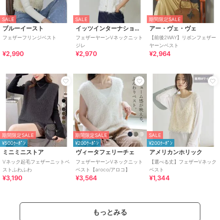
SALE
SALE
期間限定SALE
ブルーイースト
イッツインターナショナル
アー・ヴェ・ヴェ
フェザーフリンジベスト
フェザーヤーンVネックニット
【前後2WAY】リボンフェザー
ジレ
ヤーンベスト
¥2,990
¥2,970
¥2,964
期間限定SALE
期間限定SALE
SALE
¥500ｸｰﾎﾟﾝ
¥200ｸｰﾎﾟﾝ
¥200ｸｰﾎﾟﾝ
ミニミニストア
ヴィータフェリーチェ
アメリカンホリック
Vネック起毛フェザーニットベ
フェザーヤーンVネックニット
【選べる丈】フェザーVネック
ストふわふわ
ベスト【aroco/アロコ】
ベスト
¥3,190
¥3,564
¥1,344
もっとみる