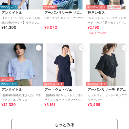
期間限定SALE
まとめ割
¥1500ｸｰﾎﾟﾝ
20%OFF
アンタイトル
アーバンリサーチ サニーレーベル
神戸レタス
【セットアップ可UVカット接
Vネックフリルカラーブラウス
UVカットベーシックニットカ
触冷感UVカット】リラクシー
ーディガン [ 選べるネック ]
¥14,300
¥6,072
¥2,190
キーVネックブラウス
[C6886]
2点以上で5%OFF
30%OFF
¥1500ｸｰﾎﾟﾝ
期間限定SALE
期間限定SALE
アンタイトル
アー・ヴェ・ヴェ
アーバンリサーチ ドアーズ
【接触冷感通気性洗える】Vネ
【接触冷感/UVカット】リネン
カットジョーゼットVネックプ
ックフリルブラウス
ライククルーネックブラウス
ルオーバー
¥12,320
¥3,161
¥3,465
【セットアップ対応/アンチピ
リング】
もっとみる