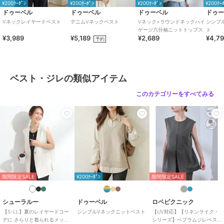
¥200ｸｰﾎﾟﾝ
¥200ｸｰﾎﾟﾝ
¥200ｸｰﾎﾟﾝ
¥200ｸｰ
サイズ
S,M,L,LL
ドゥーベル
ドゥーベル
ドゥーベル
ドゥ
Vネックレイヤードベスト
デニムVネックベスト
Vネック×ラウンドネックハイ
シンプ
素材
アクリル50%・レーヨン25%・ナ
ゲージ六分袖ニットトップス
ト
イロン20%・ウール5%
¥3,989
¥5,189
¥2,689
¥4,7
予約
商品のお取り扱い方法
特徴
トップス
ナイロン
/
ニット素材
/
アクリ
ベスト・ジレの類似アイテム
ル素材
/
レーヨン素材
/
無地
/
このカテゴリーをすべてみる
ノースリーブ
/
LL･13号以上あり
/
洗える
/
パーティー・結婚式・
二次会
/
セレモニー・入学式・卒
業式
/
レギュラー丈(トップス)
ベスト・ジレ
ナイロン
/
ニット素材
/
アクリ
ル素材
/
レーヨン素材
/
無地
/
ノースリーブ
/
LL･13号以上あり
期間限定SALE
¥200ｸｰﾎﾟﾝ
期間限定SALE
/
洗える
/
パーティー・結婚式・
二次会
/
セレモニー・入学式・卒
シューラルー
ドゥーベル
ロペピクニック
業式
/
レギュラー丈(トップス)
【S-LL】夏のレイヤードコー
シンプルVネックニットベスト
【UV対応】【リネンライク・
デに さらりと着られるメッシ
シリーズ】ペプラムジレベス
原産国
中国製