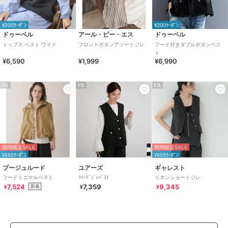
¥200ｸｰﾎﾟﾝ
¥200ｸｰﾎﾟﾝ
ドゥーベル
アール・ピー・エス
ドゥーベル
トップス ベスト ワイド
フロントボタンアソートジレ
フード付きダブルボタンベス
ト
¥6,590
¥1,999
¥6,990
PR
PR
PR
期間限定SALE
期間限定SALE
¥888ｸｰﾎﾟﾝ
¥888ｸｰﾎﾟﾝ
ブージュルード
ユアーズ
ギャレスト
フードミニマルベスト
ﾂｲｰﾄﾞｼﾞﾚﾍﾞｽﾄ
リネンショートジレ
7,524
7,359
9,345
新着
¥
¥
¥