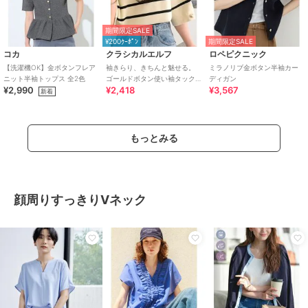
期間限定SALE
¥200ｸｰﾎﾟﾝ
期間限定SALE
コカ
クラシカルエルフ
ロペピクニック
【洗濯機OK】金ボタンフレア
袖きらり、きちんと魅せる。
ミラノリブ金ボタン半袖カー
ニット半袖トップス 全2色
ゴールドボタン使い袖タック
ディガン
¥2,990
¥2,418
¥3,567
ミラノリブトップス（半袖）
新着
もっとみる
顔周りすっきりVネック