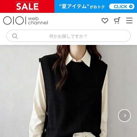
コ
ン
テ
ン
ツ
へ
何かお探しですか？
ス
キ
ッ
プ