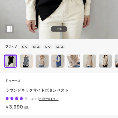
1/38
ブラック
S
○
M
△
L
○
LL
△
ドゥーベル
ラウンドネックサイドボタンベスト
4.10
(
20件の口コミ
)
3,990
￥
税込